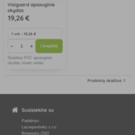
Visiguard apsauginis
skydas
19
,26 €
−
+
Į krepšelį
Skaidrus PVC apsauginis
skydas visam veidui.
Produktų skaičius: 1
Susisiekite su
Padalinys:
Lacnepostreky s.r.o.
Brnianska 2343