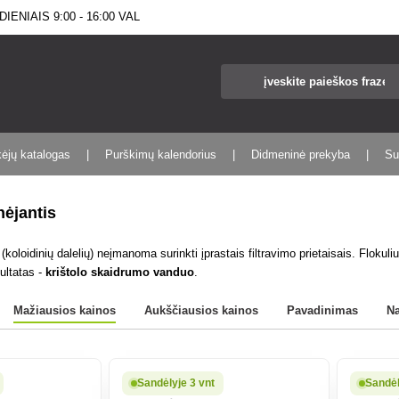
IENIAIS 9:00 - 16:00 VAL
kėjų katalogas
Purškimų kalendorius
Didmeninė prekyba
Su
nėjantis
(koloidinių dalelių) neįmanoma surinkti įprastais filtravimo prietaisais. Flokul
ultatas -
krištolo skaidrumo vanduo
.
Mažiausios kainos
Aukščiausios kainos
Pavadinimas
N
Sandėlyje 3 vnt
Sandėl