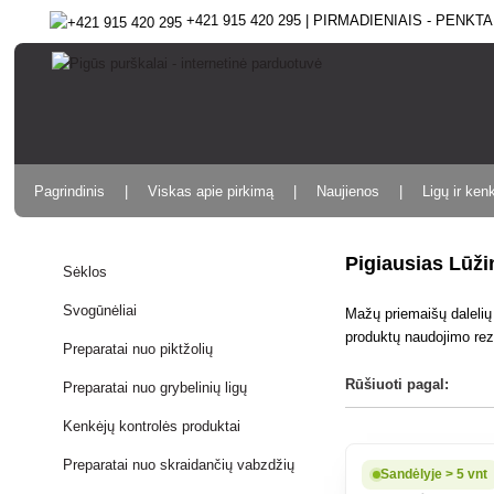
+421 915 420 295 | PIRMADIENIAIS - PENKTAD
Pagrindinis
Viskas apie pirkimą
Naujienos
Ligų ir ken
Pigiausias Lūži
Sėklos
Svogūnėliai
Mažų priemaišų dalelių 
produktų naudojimo rez
Preparatai nuo piktžolių
Rūšiuoti pagal:
Preparatai nuo grybelinių ligų
Kenkėjų kontrolės produktai
Preparatai nuo skraidančių vabzdžių
Sandėlyje > 5 vnt