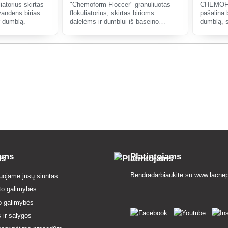
torius skirtas
"Chemoform Floccer" granuliuotas
CHEMOFO
vandens birias
flokuliatorius, skirtas birioms
pašalina 
r dumblą.
dalelėms ir dumblui iš baseino
dumblą, 
vandens pašalinti.
ant smėlio
tams
Platintojams
Bendradarbiaukite su
www.lacnep
uojame jūsų siuntas
to galimybės
o galimybės
 ir sąlygos