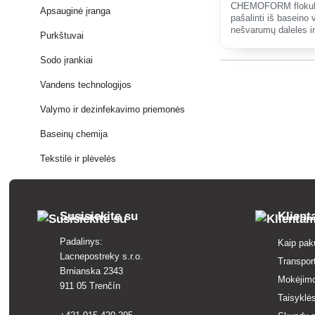
CHEMOFORM flokulia
Apsauginė įranga
pašalinti iš baseino 
nešvarumų daleles i
Purkštuvai
Sodo įrankiai
Vandens technologijos
Valymo ir dezinfekavimo priemonės
Baseinų chemija
Tekstilė ir plėvelės
Susisiekite su
Klien
Padalinys:
Kaip pak
Lacnepostreky s.r.o.
Transpor
Brnianska 2343
Mokėjim
911 05 Trenčín
Taisyklės