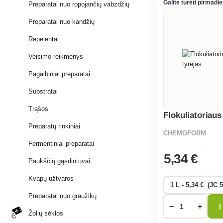
Galite turėti pirmadie
Preparatai nuo ropojančių vabzdžių
Preparatai nuo kandžių
Repelentai
Veisimo reikmenys
Pagalbiniai preparatai
Substratai
Trąšos
Flokuliatoriaus
Preparatų rinkiniai
CHEMOFORM
Fermentiniai preparatai
5
,34 €
Paukščių gąsdintuvai
Kvapų užtvaros
Preparatai nuo graužikų
−
+
Į
Žolių sėklos