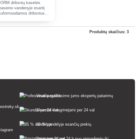
RM dribsnių kasetės
baseino vandenyje esantį
suformuodamos dribsnius
 filtro.
Produktų skaičius: 3
Visada suteiksime jums ekspertų patarimų
ostreky.sk
Skundai išnagrinėjami per 24 val
85 % sandėlyje esančių prekių
Pristatymas per 24 h nuo pirmadienio iki