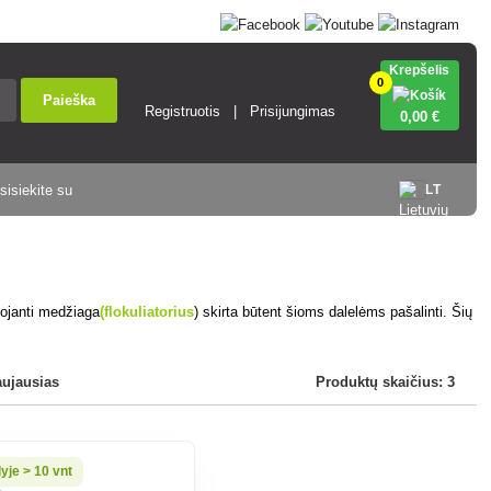
Krepšelis
0
Paieška
Registruotis
Prisijungimas
0
,00 €
sisiekite su
LT
iuojanti medžiaga
(flokuliatorius
) skirta būtent šioms dalelėms pašalinti. Šių
aujausias
Produktų skaičius: 3
yje > 10 vnt