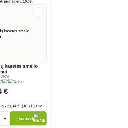
ėti pirmadienį, 10.08.
ių kasetės smėlio
imui
FORM
(2)
5.0
4 €
+
Į krepšelį