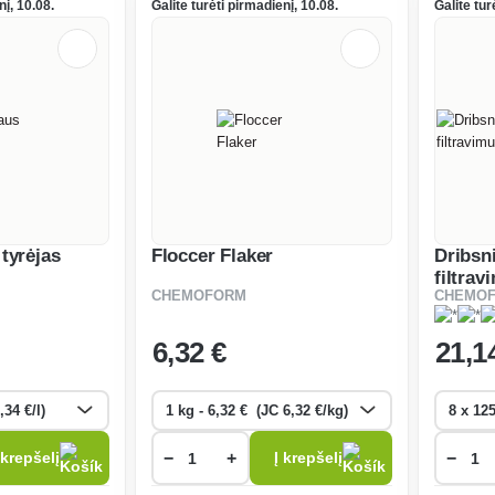
nį, 10.08.
Galite turėti pirmadienį, 10.08.
Galite tur
 tyrėjas
Floccer Flaker
Dribsn
filtrav
CHEMOFORM
CHEMO
6
,32 €
21
,1
−
+
−
 krepšelį
Į krepšelį