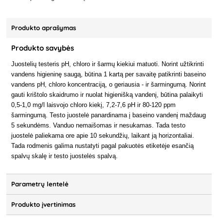
Produkto aprašymas
Produkto savybės
Juostelių testeris pH, chloro ir šarmų kiekiui matuoti. Norint užtikrinti
vandens higieninę saugą, būtina 1 kartą per savaitę patikrinti baseino
vandens pH, chloro koncentraciją, o geriausia - ir šarmingumą. Norint
gauti krištolo skaidrumo ir nuolat higienišką vandenį, būtina palaikyti
0,5-1,0 mg/l laisvojo chloro kiekį, 7,2-7,6 pH ir 80-120 ppm
šarmingumą. Testo juostelė panardinama į baseino vandenį maždaug
5 sekundėms. Vanduo nemaišomas ir nesukamas. Tada testo
juostelė paliekama ore apie 10 sekundžių, laikant ją horizontaliai.
Tada rodmenis galima nustatyti pagal pakuotės etiketėje esančią
spalvų skalę ir testo juostelės spalvą.
Parametrų lentelė
Produkto įvertinimas