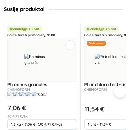
Susiję produktai
Sandėlyje > 5 vnt
Sandėlyje > 5 vnt
Galite turėti pirmadienį, 10.08.
Galite turėti pirmadienį, 10.0
Veiksmas
Ph minus granulės
Ph ir chloro testeris 
CHEMOFORM
CHEMOFORM
5.0
(1)
7
,06 €
11
,54 €
JC
4
,71 €/kg