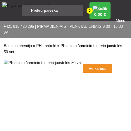
0
0
,00 €
Menu
+421 915 420 295 | PIRMADIENIAIS - PENKTADIENIAIS 9:00 - 16:00
VAL
Baseinų chemija
»
PH kontrolė
»
Ph chloro šarminio testerio juostelės
50 vnt
Veiksmas