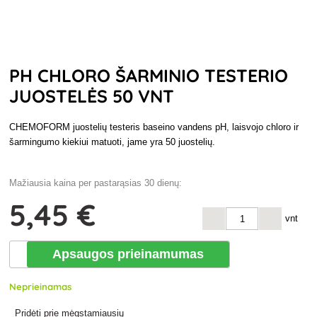
PH CHLORO ŠARMINIO TESTERIO
JUOSTELĖS 50 VNT
CHEMOFORM juostelių testeris baseino vandens pH, laisvojo chloro ir
šarmingumo kiekiui matuoti, jame yra 50 juostelių.
Mažiausia kaina per pastarąsias 30 dienų:
5
,45 €
vnt
Apsaugos prieinamumas
Neprieinamas
Pridėti prie mėgstamiausių