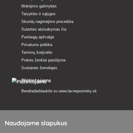
Mokėjimo galimybės
Taisyklės ir sąlygos
Skundų nagrinėjimo procedūra
Sutarties atsisakymas čia
Paslaugų apžvalga
Privatumo politika
Terminų žodynėlis
Prekės ženklai pasiūlyme
Svetainės žemėlapis
Platintojams
Bendradarbiaukite su
www.lacnepostreky.sk
Naudojame slapukus
Visada suteiksime jums ekspertų patarimų