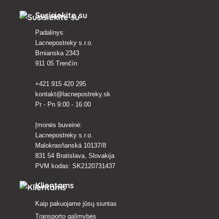
dumblių ar bakterijų baseino
vandenyje po audros arba ką tik po
Susisiekite su
pripildymo?
Padalinys:
Lacnepostreky s.r.o.
Brnianska 2343
911 05 Trenčín
+421 915 420 295
kontakt@lacnepostreky.sk
Pr - Pn 9:00 - 16:00
Įmonės buveinė:
Lacnepostreky s.r.o.
Malokrasňanská 10137/8
831 54 Bratislava, Slovakija
PVM kodas: SK2120731437
Klientams
Kaip pakuojame jūsų siuntas
Transporto galimybės