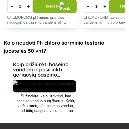
−
+
−
+
Į krepšelį
Į kre
CHEMOFORM pH minus granulės
CHEMOFORM tablečių test
naudojamos baseino vandens pH
vandens pH ir chloro kiekiu
mažinti.
jame yra 20 ir 20 tablečių.
Kaip naudoti Ph chloro šarminio testerio
juostelės 50 vnt?
Kaip prižiūrėti baseino
vandenį ir pasirinkti
geriausią baseino
chemiją?
Sužinokite, kaip užtikrinti, kad
baseino vanduo būtų švarus. Kokių
verčių turėtų būti baseino vanduo,
kad būtų saugus sveikatai ir kuo
ilgiau išliktų? Daugelis žmonių
nerimauja dėl vandens pH, kietumo
subalansavimo. Kaip atsikratyti