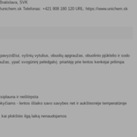
Bratislava, SVK
@unichem.sk Telefonas: +421 908 180 120 URL: https://www.unichem.sk
pavyzdžiui, vyšnių vytulius, obuolių apgraužas, obuolinio pjūklelio ir sodo
aužas, ypač svogūninį pelėdgalvį. priartėję prie lentos kenkėjai prilimpa
siplauna ir neištirpsta
pokyčiams - lentos išlaiko savo savybes net ir aukštesnėje temperatūroje
a, kai plokštės ilgą laiką nenaudojamos