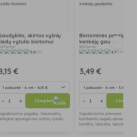
Gaudyklės, skirtos vyšnių
Biotominės patalpų au
žiedų vytulio biotomui
kenkėjų gaudyklės
BioTomal
BioTomal
5.0
4.7
(20)
(14)
8
,15 €
3
,49 €
−
+
−
+
Į krepšelį
Į krepšelį
Signalizavimo pagalba. Vaismedžių
Signalizavimo priemonė - biolog
biologinė apsauga nuo vyšnių vytulio.
kambarinių augalų apsauga nuo
kandžių, lapsukių, lapsukių ir lap
amarų.