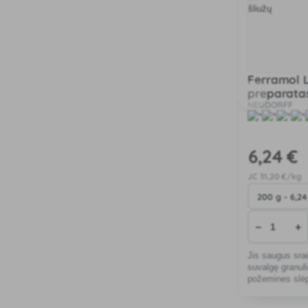
Ferramol 
preparatas
NEUDORFF
6
,24 €
JC
31
,20 €/kg
−
+
Jis saugus srai
suvalgę granuli
požemines slėp