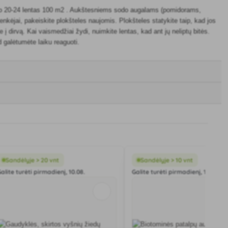
, po 20-24 lentas 100 m2 . Aukštesniems sodo augalams (pomidorams,
nkėjai, pakeiskite plokšteles naujomis. Plokšteles statykite taip, kad jos
te į dirvą. Kai vaismedžiai žydi, nuimkite lentas, kad ant jų neliptų bitės.
ad galėtumėte laiku reaguoti.
Sandėlyje > 20 vnt
Sandėlyje > 10 vnt
alite turėti pirmadienį, 10.08.
Galite turėti pirmadienį, 10.08.