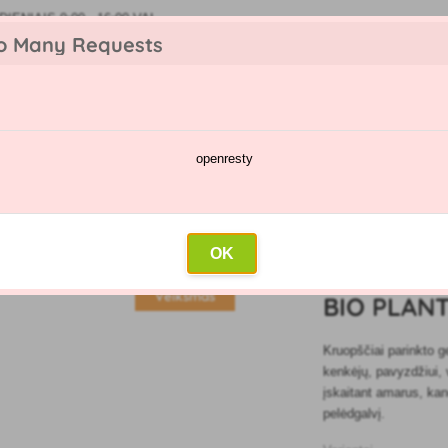
IENIAIS 9:00 - 16:00 VAL
o Many Requests
openresty
kėjų katalogas
Purškimų kalendorius
Didmeninė prekyba
Su
uktai
»
Biologinis
»
Bio plantella geltonos klijų lentos
OK
5
Veiksmas
BIO PLAN
Kruopščiai parinkto g
kenkėjų, pavyzdžiui, v
įskaitant amarus, kan
pelėdgalvį.