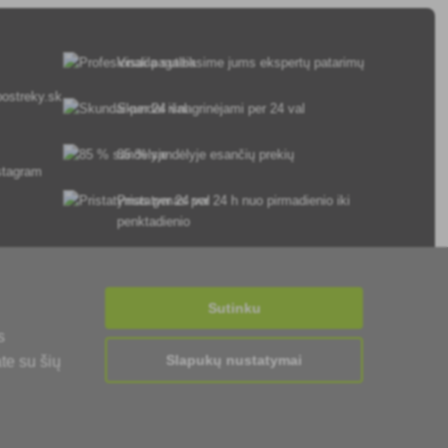
Visada suteiksime jums ekspertų patarimų
ostreky.sk
Skundai išnagrinėjami per 24 val
85 % sandėlyje esančių prekių
Pristatymas per 24 h nuo pirmadienio iki
penktadienio
Sutinku
s
Slapukų nustatymai
te su šių