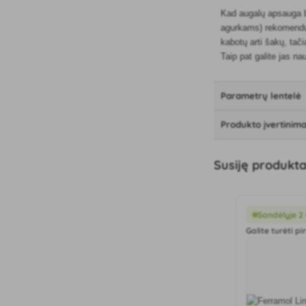
Kad augalų apsauga b
agurkams) rekomenduoj
kabotų arti šakų, tači
Taip pat galite jas na
Parametrų lentelė
Produkto įvertinim
Susiję produkta
Sandėlyje 2
Galite turėti pi