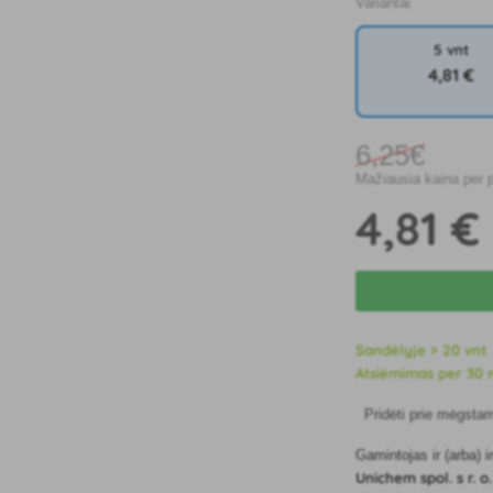
Variantai
5 vnt
4
,81 €
6
,25€
Mažiausia kaina per 
4
,81 €
Sandėlyje > 20 vnt
Atsiėmimas per 30 m
Pridėti prie mėgsta
Gamintojas ir (arba)
Unichem spol. s r. o.