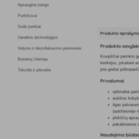
Apsauginė įranga
Purkštuvai
Sodo įrankiai
Produkto aprašym
Vandens technologijos
Produkto savybė
Valymo ir dezinfekavimo priemonės
Kruopščiai parinkto g
Baseinų chemija
kenkėjus, įskaitant am
prie greitai prilimpan
Tekstilė ir plėvelės
Privalumai
optimaliai pari
aukštos kokybės
ilgas patvarum
(aukštesnėje n
plokščių apsau
pakabinamos vi
Naudojimo būda