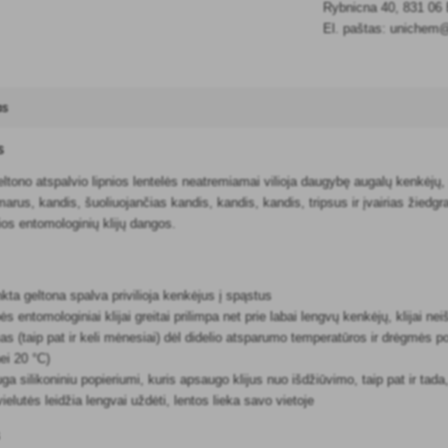
Rybnicna 40, 831 06 
El. paštas: unichem
as
s
eltono atspalvio lipnios lentelės neatremiamai vilioja daugybę augalų kenkėjų, 
arus, kandis, šuoliuojančias kandis, kandis, kandis, tripsus ir įvairias žiedgr
čios entomologinių klijų dangos.
nkta geltona spalva privilioja kenkėjus į spąstus
 entomologiniai klijai greitai prilimpa net prie labai lengvų kenkėjų, klijai neiš
as (taip pat ir keli mėnesiai) dėl didelio atsparumo temperatūros ir drėgmės 
ei 20 °C)
ga silikoniniu popieriumi, kuris apsaugo klijus nuo išdžiūvimo, taip pat ir tad
elutės leidžia lengvai uždėti, lentos lieka savo vietoje
s