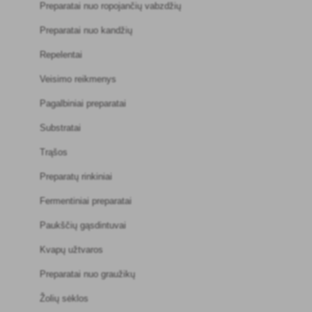
Preparatai nuo ropojančių vabzdžių
Preparatai nuo kandžių
Repelentai
Veisimo reikmenys
Pagalbiniai preparatai
Substratai
Trąšos
Preparatų rinkiniai
Fermentiniai preparatai
Paukščių gąsdintuvai
Kvapų užtvaros
Preparatai nuo graužikų
Žolių sėklos