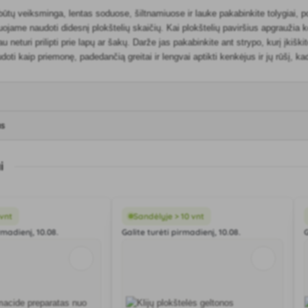
ūtų veiksminga, lentas soduose, šiltnamiuose ir lauke pakabinkite tolygiai
ame naudoti didesnį plokštelių skaičių. Kai plokštelių paviršius apgraužia ke
au neturi prilipti prie lapų ar šakų. Darže jas pakabinkite ant strypo, kurį įkiški
udoti kaip priemonę, padedančią greitai ir lengvai aptikti kenkėjus ir jų rūšį, k
as
i
 vnt
Sandėlyje > 10 vnt
rmadienį, 10.08.
Galite turėti pirmadienį, 10.08.
G