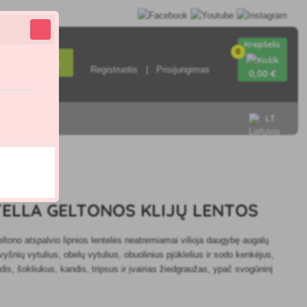
Krepšelis
0
Paieška
Registruotis
Prisijungimas
0
,00 €
LT
sisiekite su
.0
TELLA GELTONOS KLIJŲ LENTOS
eltono atspalvio lipnios lentelės neatremiamai vilioja daugybę augalų
yšnių vytulius, obelų vytulius, obuolinius pjūklelius ir sodo kenkėjus,
dis, šokliukus, kandis, tripsus ir įvairias žiedgraužas, ypač svogūninį