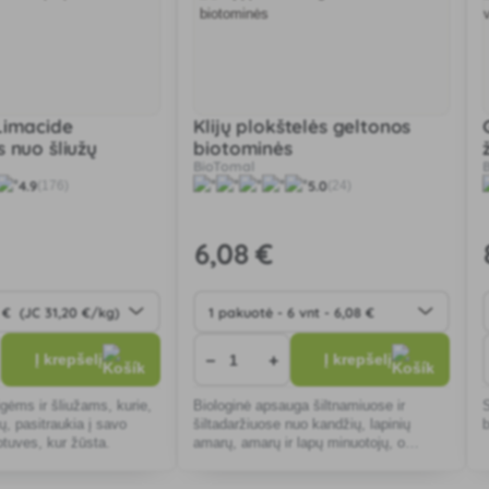
Limacide
Klijų plokštelės geltonos
 nuo šliužų
biotominės
BioTomal
4.9
5.0
(176)
(24)
6
,08 €
−
+
Į krepšelį
Į krepšelį
gėms ir šliužams, kurie,
Biologinė apsauga šiltnamiuose ir
ų, pasitraukia į savo
šiltadaržiuose nuo kandžių, lapinių
tuves, kur žūsta.
amarų, amarų ir lapų minuotojų, o
soduose - nuo šuoliuojančių kandžių,
baltasparnių, lapinių amarų, amarų ir k