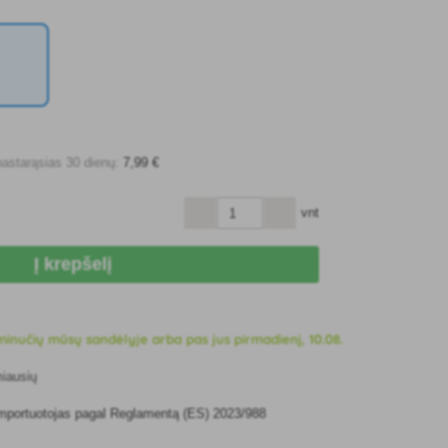
pastarąsias 30 dienų:
7
,99 €
vnt
Į krepšelį
inučių mūsų sandėlyje arba pas jus pirmadienį, 10.08.
miausių
 importuotojas pagal Reglamentą (ES) 2023/988