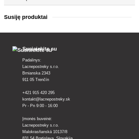
Susiję produktai
Susisiekite su
Padalinys:
Lacnepostreky s.r.o.
Brnianska 2343
911 05 Trenčín
+421 915 420 295
kontakt@lacnepostreky.sk
Pr - Pn 9:00 - 16:00
Įmonės buveinė:
Lacnepostreky s.r.o.
Malokrasňanská 10137/8
831 54 Bratislava, Slovakija