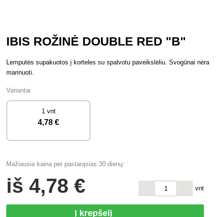
IBIS ROŽINĖ DOUBLE RED "B"
Lemputės supakuotos į korteles su spalvotu paveikslėliu. Svogūnai nėra
marinuoti.
Variantai
1 vnt
4
,78 €
Mažiausia kaina per pastarąsias 30 dienų:
iš
4
,78 €
vnt
Į krepšelį