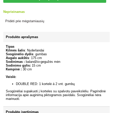
Neprieinamas
Pridėti prie mėgstamiausių
Produkto aprašymas
Tipas
Kilmės šalis
: Nyderlandai
Svogūnėlio dydis
: gumbas
Augalo aukštis
: 175 cm
Sodinimas :
balandžio-gegužės mėn
Sodinimo gylis:
15 cm
Kempinė :
30 cm
Veislė:
DOUBLE RED: 1 kortelė á 2 vnt. gumbų
Svogūnėliai supakuoti į korteles su spalvotu paveikslėliu. Pagrindinė
informacija apie auginimą piktogramos pavidalu. Svogūnėliai nėra
marinuoti.
Produkto įvertinimas