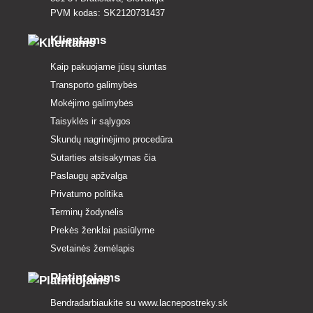
PVM kodas: SK2120731437
Klientams
Kaip pakuojame jūsų siuntas
Transporto galimybės
Mokėjimo galimybės
Taisyklės ir sąlygos
Skundų nagrinėjimo procedūra
Sutarties atsisakymas čia
Paslaugų apžvalga
Privatumo politika
Terminų žodynėlis
Prekės ženklai pasiūlyme
Svetainės žemėlapis
Platintojams
Bendradarbiaukite su
www.lacnepostreky.sk