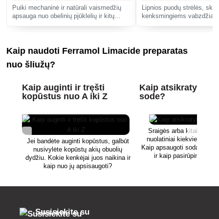
Puiki mechaninė ir natūrali vaismedžių
Lipnios puodų strėlės, skir
apsauga nuo obelinių pjūklelių ir kitų
kenksmingiems vabzdžiam
smulkių vapsvų.
kaip kandys, amarai, pelėdg
skraidantys amarų imago, 
musės, minosvaidžiai, tripsa
Kaip naudoti Ferramol Limacide preparatas
pjūkleli
nuo šliužų?
Kaip auginti ir tręšti
Kaip atsikratyti šli
kopūstus nuo A iki Z
sode?
Sraigės arba kitaip dar šl
nuolatiniai kiekvieno sodo
Jei bandėte auginti kopūstus, galbūt
Kaip apsaugoti sodą nuo š
nusivylėte kopūstų akių obuolių
ir kaip pasirūpinti šių 
dydžiu. Kokie kenkėjai juos naikina ir
prevencija, sužinosite
kaip nuo jų apsisaugoti?
straipsnyje.
Susisiekite su