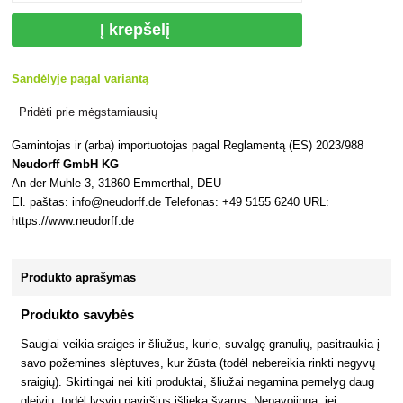
Į krepšelį
Sandėlyje pagal variantą
Pridėti prie mėgstamiausių
Gamintojas ir (arba) importuotojas pagal Reglamentą (ES) 2023/988
Neudorff GmbH KG
An der Muhle 3, 31860 Emmerthal, DEU
El. paštas: info@neudorff.de Telefonas: +49 5155 6240 URL:
https://www.neudorff.de
Produkto aprašymas
Produkto savybės
Saugiai veikia sraiges ir šliužus, kurie, suvalgę granulių, pasitraukia į
savo požemines slėptuves, kur žūsta (todėl nebereikia rinkti negyvų
sraigių). Skirtingai nei kiti produktai, šliužai negamina pernelyg daug
gleivių, todėl lysvių paviršius išlieka švarus. Nepavojinga, jei