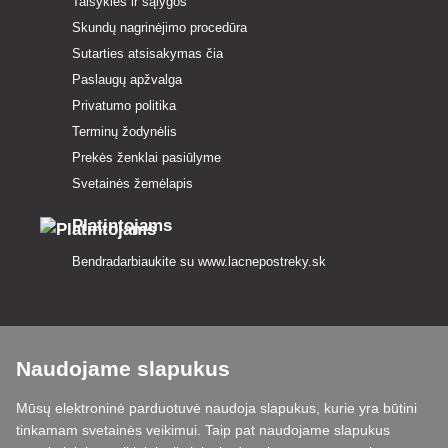
Taisyklės ir sąlygos
Skundų nagrinėjimo procedūra
Sutarties atsisakymas čia
Paslaugų apžvalga
Privatumo politika
Terminų žodynėlis
Prekės ženklai pasiūlyme
Svetainės žemėlapis
Platintojams
Bendradarbiaukite su
www.lacnepostreky.sk
Naudojame slapukus
Visada suteiksime jums ekspertų patarimų
Mūsų elektroninė parduotuvė naudoja slapukus, kurie yra būtini
Skundai išnagrinėjami per 24 val
tinkamam svetainės veikimui. Taip pat naudojame slapukus