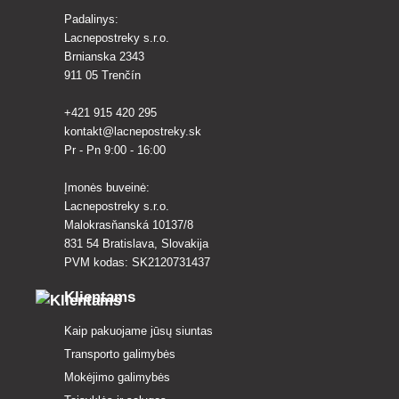
Padalinys:
Lacnepostreky s.r.o.
Brnianska 2343
911 05 Trenčín
+421 915 420 295
kontakt@lacnepostreky.sk
Pr - Pn 9:00 - 16:00
Įmonės buveinė:
Lacnepostreky s.r.o.
Malokrasňanská 10137/8
831 54 Bratislava, Slovakija
PVM kodas: SK2120731437
Klientams
Kaip pakuojame jūsų siuntas
Transporto galimybės
Mokėjimo galimybės