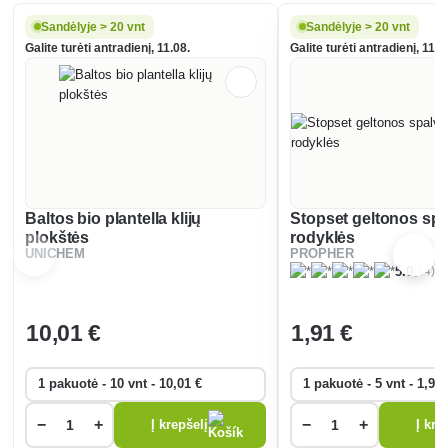
Sandėlyje > 20 vnt
Sandėlyje > 20 vnt
Galite turėti antradienį, 11.08.
Galite turėti antradienį, 11.0
Baltos bio plantella klijų
Stopset geltonos spal
plokštės
rodyklės
UNICHEM
PROPHER
(44)
5.0
10
,01 €
1
,91 €
−
+
−
+
Į krepšelį
Į kre