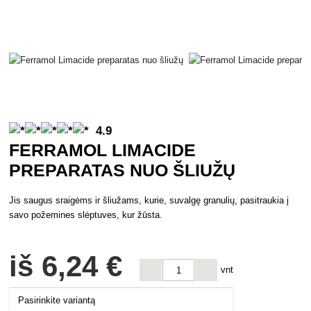
4.9
FERRAMOL LIMACIDE
PREPARATAS NUO ŠLIUŽŲ
Jis saugus sraigėms ir šliužams, kurie, suvalgę granulių, pasitraukia į
savo požemines slėptuves, kur žūsta.
iš
6
,24 €
vnt