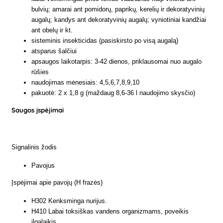
bulvių; amarai ant pomidorų, paprikų, kerelių ir dekoratyvinių
augalų; kandys ant dekoratyvinių augalų; vyniotiniai kandžiai
ant obelų ir kt.
sisteminis insekticidas (pasiskirsto po visą augalą)
atsparus šalčiui
apsaugos laikotarpis: 3-42 dienos, priklausomai nuo augalo
rūšies
naudojimas mėnesiais: 4,5,6,7,8,9,10
pakuotė: 2 x 1,8 g (maždaug 8,6-36 l naudojimo skysčio)
Saugos įspėjimai
Signalinis žodis
Pavojus
Įspėjimai apie pavojų (H frazės)
H302 Kenksminga nurijus.
H410 Labai toksiškas vandens organizmams, poveikis
ilgalaikis.