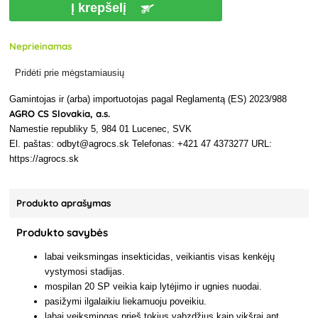
Į krepšelį
Neprieinamas
Pridėti prie mėgstamiausių
Gamintojas ir (arba) importuotojas pagal Reglamentą (ES) 2023/988
AGRO CS Slovakia, a.s.
Namestie republiky 5, 984 01 Lucenec, SVK
El. paštas: odbyt@agrocs.sk Telefonas: +421 47 4373277 URL:
https://agrocs.sk
Produkto aprašymas
Produkto savybės
labai veiksmingas insekticidas, veikiantis visas kenkėjų
vystymosi stadijas.
mospilan 20 SP veikia kaip lytėjimo ir ugnies nuodai.
pasižymi ilgalaikiu liekamuoju poveikiu.
labai veiksmingas prieš tokius vabzdžius kaip vikšrai ant