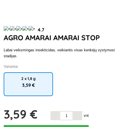
4.7
AGRO AMARAI AMARAI STOP
Labai veiksmingas insekticidas, veikiantis visas kenkėjų vystymosi
stadijas.
Variantai
2 x 1,8 g
3
,59 €
3
,59 €
vnt