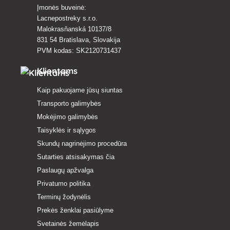
Įmonės buveinė:
Lacnepostreky s.r.o.
Malokrasňanská 10137/8
831 54 Bratislava, Slovakija
PVM kodas: SK2120731437
Klientams
Kaip pakuojame jūsų siuntas
Transporto galimybės
Mokėjimo galimybės
Taisyklės ir sąlygos
Skundų nagrinėjimo procedūra
Sutarties atsisakymas čia
Paslaugų apžvalga
Privatumo politika
Terminų žodynėlis
Prekės ženklai pasiūlyme
Svetainės žemėlapis