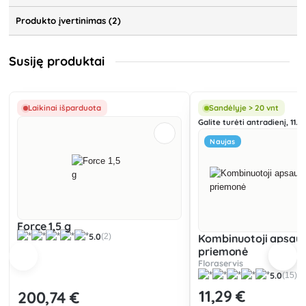
Produkto įvertinimas (2)
Susiję produktai
Laikinai išparduota
Sandėlyje > 20 vnt
Galite turėti antradienį, 11.08
Naujas
Force 1,5 g
5.0
(2)
Kombinuotoji apsau
priemonė
Floraservis
5.0
(15)
11
,29 €
200
,74 €