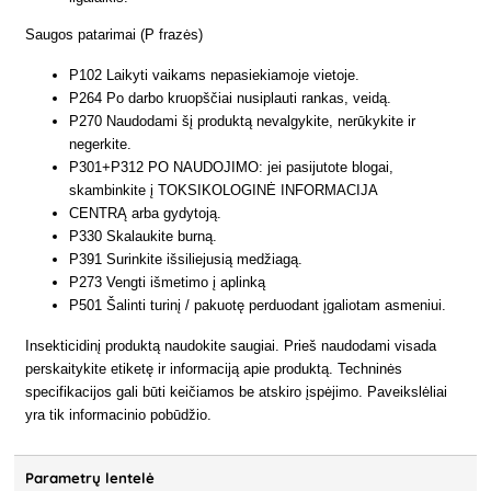
Saugos patarimai (P frazės)
P102 Laikyti vaikams nepasiekiamoje vietoje.
P264 Po darbo kruopščiai nusiplauti rankas, veidą.
P270 Naudodami šį produktą nevalgykite, nerūkykite ir
negerkite.
P301+P312 PO NAUDOJIMO: jei pasijutote blogai,
skambinkite į TOKSIKOLOGINĖ INFORMACIJA
CENTRĄ arba gydytoją.
P330 Skalaukite burną.
P391 Surinkite išsiliejusią medžiagą.
P273 Vengti išmetimo į aplinką
P501 Šalinti turinį / pakuotę perduodant įgaliotam asmeniui.
Insekticidinį produktą naudokite saugiai. Prieš naudodami visada
perskaitykite etiketę ir informaciją apie produktą. Techninės
specifikacijos gali būti keičiamos be atskiro įspėjimo. Paveikslėliai
yra tik informacinio pobūdžio.
Parametrų lentelė