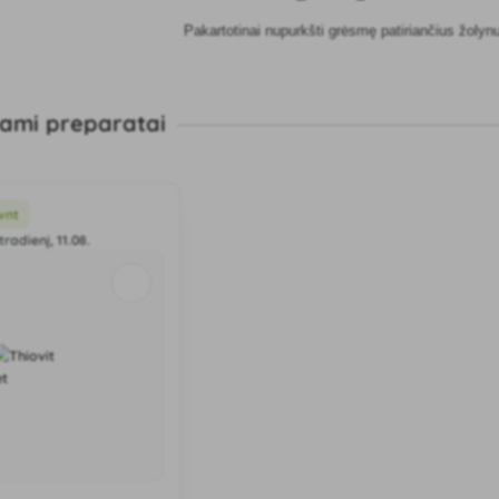
Pakartotinai nupurkšti grėsmę patiriančius žoly
ami preparatai
vnt
tradienį, 11.08.