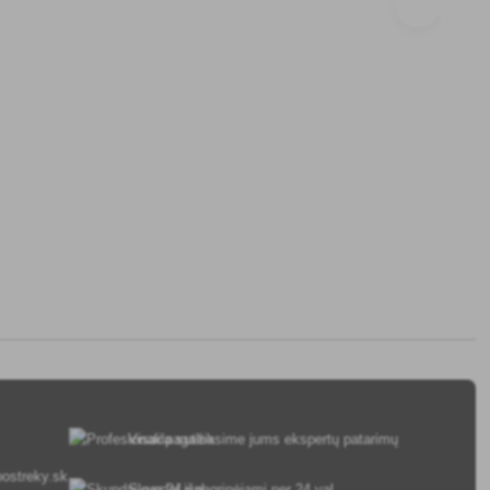
Visada suteiksime jums ekspertų patarimų
ostreky.sk
Skundai išnagrinėjami per 24 val