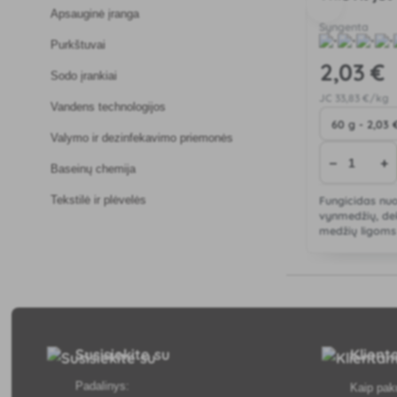
Apsauginė įranga
Syngenta
Purkštuvai
2
,03 €
Sodo įrankiai
JC
33
,83 €/kg
Vandens technologijos
Valymo ir dezinfekavimo priemonės
−
+
Baseinų chemija
Tekstilė ir plėvelės
Fungicidas nuo
vynmedžių, dek
medžių ligoms 
erinozei ir akar
naikinti.
Susisiekite su
Klien
Padalinys:
Kaip pak