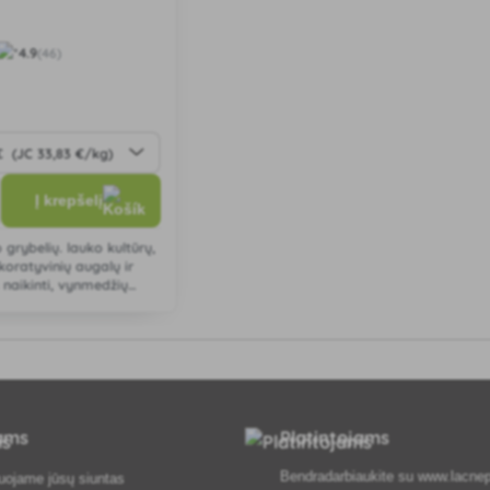
4.9
(46)
Į krepšelį
 grybelių. lauko kultūrų,
oratyvinių augalų ir
naikinti, vynmedžių
inozei, vejų miltligei
tams
Platintojams
Bendradarbiaukite su
www.lacnep
uojame jūsų siuntas