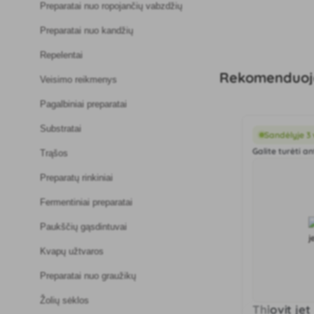
Preparatai nuo ropojančių vabzdžių
Preparatai nuo kandžių
Repelentai
Rekomenduoj
Veisimo reikmenys
Pagalbiniai preparatai
Substratai
Sandėlyje 3 
Galite turėti an
Trąšos
Preparatų rinkiniai
Fermentiniai preparatai
Paukščių gąsdintuvai
Kvapų užtvaros
Preparatai nuo graužikų
Žolių sėklos
Thiovit jet