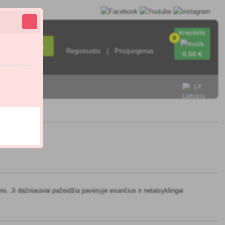
Krepšelis
0
Paieška
Registruotis
Prisijungimas
0
,00 €
LT
sisiekite su
is. Ji dažniausiai pažeidžia pavėsyje esančius ir netaisyklingai