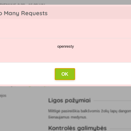
IENIAIS 9:00 - 16:00 VAL
o Many Requests
openresty
kėjų katalogas
Purškimų kalendorius
Didmeninė prekyba
Su
t vejos
OK
as
»
Vejos
»
Miltligė ant vejos
Ligos požymiai
Miltligė pasireiškia balkšvomis žolių lapų dangom
šienaujamus medynus.
Kontrolės galimybės