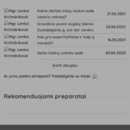
Kokie darbai mūsų laukia sode
21.02.2021
vasario mėnesį?
Graužikas puola augalų šaknis.
26.06.2025
Sustabdykite jį, kol dar nevėlu
Kas yra superfosfatas ir kaip jį
16.05.2021
naudoti?
Azoto kalkių svarba sode
03.04.2020
Įkelti daugiau
Ar jums patiko straipsnis? Pasidalykite su kitais
Rekomenduojami preparatai