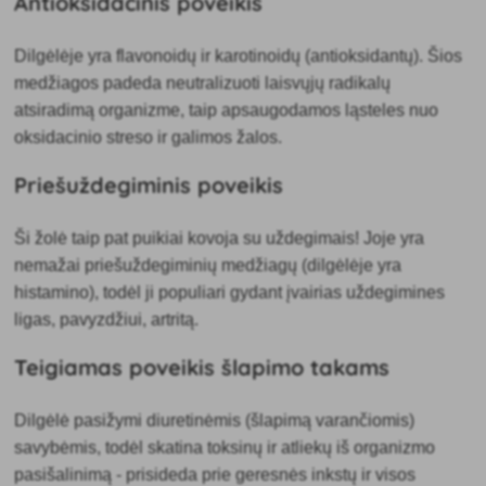
Antioksidacinis poveikis
Dilgėlėje
yra flavonoidų ir karotinoidų (antioksidantų). Šios
medžiagos padeda neutralizuoti laisvųjų radikalų
atsiradimą organizme, taip apsaugodamos ląsteles nuo
oksidacinio streso ir galimos žalos.
Priešuždegiminis poveikis
Ši žolė taip pat puikiai
kovoja su uždegimais! Joje yra
nemažai priešuždegiminių medžiagų (dilgėlėje yra
histamino), todėl ji populiari gydant įvairias uždegimines
ligas, pavyzdžiui, artritą.
Teigiamas poveikis šlapimo takams
Dilgėlė pasižymi
diuretinėmis (šlapimą varančiomis)
savybėmis, todėl skatina toksinų ir atliekų iš organizmo
pasišalinimą - prisideda prie geresnės inkstų ir visos