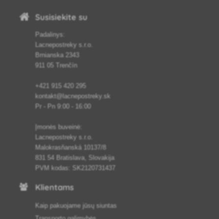
Susisiekite su
Padalinys:
Lacnepostreky s.r.o.
Brnianska 2343
911 05 Trenčín
+421 915 420 295
kontakt@lacnepostreky.sk
Pr - Pn 9:00 - 16:00
Įmonės buveinė:
Lacnepostreky s.r.o.
Malokrasňanská 10137/8
831 54 Bratislava, Slovakija
PVM kodas: SK2120731437
Klientams
Kaip pakuojame jūsų siuntas
Transporto galimybės