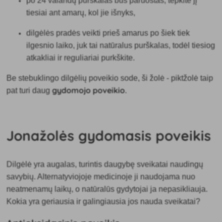
po
24 valandų purškalas bus paruoštas, tepkite jį
tiesiai ant amarų, kol jie išnyks,
dilgėlės pradės veikti prieš amarus po
šiek tiek
ilgesnio laiko, juk tai natūralus purškalas, todėl tiesiog
atkakliai ir reguliariai purkškite.
Be stebuklingo dilgėlių poveikio sode, ši žolė - piktžolė taip
gydomojo poveikio
pat turi daug
.
Jonažolės gydomasis poveikis
Dilgėlė yra augalas,
turintis daugybę sveikatai naudingų
savybių. Alternatyviojoje medicinoje ji naudojama nuo
neatmenamų laikų, o natūralūs gydytojai ja nepasikliauja.
Kokia yra geriausia ir galingiausia jos nauda sveikatai?