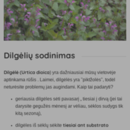
Dilgėlių sodinimas
Dilgėlė (Urtica dioica
) yra dažniausiai mūsų vietovėje
aptinkama rūšis
. Laimei, dilgėlės yra "piktžolės", todėl
neturėsite problemų jas augindami. Kaip tai padaryti?
,
geriausia dilgėles sėti pavasarį
tiesiai į dirvą (jei tai
darysite gegužės mėnesį ar vėliau, sėklos sudygs tik
kitą sezoną),
tiesiai ant substrato
dilgėles iš sėklų sėkite