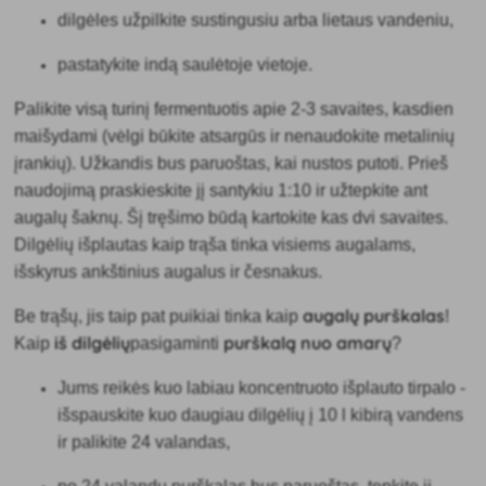
dilgėles užpilkite sustingusiu arba lietaus vandeniu,
pastatykite indą saulėtoje vietoje.
Palikite visą turinį fermentuotis
apie 2-3 savaites, kasdien
maišydami (vėlgi būkite atsargūs ir nenaudokite metalinių
įrankių). Užkandis bus paruoštas, kai nustos putoti. Prieš
naudojimą praskieskite jį santykiu 1:10 ir užtepkite ant
augalų šaknų. Šį tręšimo būdą kartokite kas dvi savaites.
Dilgėlių išplautas kaip trąša tinka visiems augalams,
išskyrus ankštinius augalus ir česnakus.
augalų purškalas
Be trąšų, jis taip pat puikiai tinka kaip
!
iš dilgėlių
purškalą nuo amarų
Kaip
pasigaminti
?
Jums reikės kuo labiau
koncentruoto išplauto tirpalo -
išspauskite kuo daugiau dilgėlių į 10 l kibirą vandens
ir palikite 24 valandas,