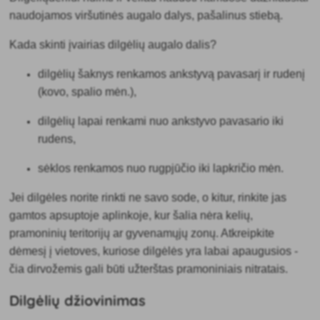
naudojamos viršutinės augalo dalys, pašalinus stiebą.
Kada skinti įvairias dilgėlių augalo dalis?
dilgėlių šaknys renkamos ankstyvą pavasarį ir rudenį
(kovo, spalio mėn.),
dilgėlių lapai renkami nuo ankstyvo pavasario iki
rudens,
sėklos renkamos nuo rugpjūčio iki lapkričio mėn.
Jei dilgėles norite rinkti ne savo sode, o kitur, rinkite jas
gamtos apsuptoje aplinkoje, kur šalia nėra kelių,
pramoninių teritorijų ar gyvenamųjų zonų. Atkreipkite
dėmesį į vietoves, kuriose dilgėlės yra labai apaugusios -
čia dirvožemis gali būti užterštas pramoniniais nitratais.
Dilgėlių džiovinimas