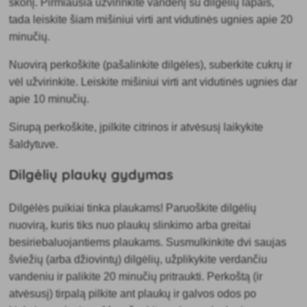
skonį. Pirmiausia užvirinkite vandenį su dilgėlių lapais,
tada leiskite šiam mišiniui virti ant vidutinės ugnies apie 20
minučių.
Nuovirą perkoškite (pašalinkite dilgėles), suberkite cukrų ir
vėl užvirinkite. Leiskite mišiniui virti ant vidutinės ugnies dar
apie 10 minučių.
Sirupą perkoškite, įpilkite citrinos ir atvėsusį
laikykite
šaldytuve.
Dilgėlių plaukų gydymas
Dilgėlės puikiai tinka plaukams! Paruoškite dilgėlių
nuovirą, kuris tiks nuo plaukų slinkimo arba greitai
besiriebaluojantiems plaukams. Susmulkinkite dvi saujas
šviežių (arba džiovintų) dilgėlių, užplikykite verdančiu
vandeniu ir palikite 20 minučių pritraukti. Perkoštą (ir
atvėsusį) tirpalą pilkite ant plaukų ir galvos odos po