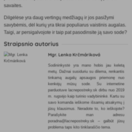
savaites.
Dilgėlėse yra daug vertingų medžiagų ir jos pasižymi
savybėmis, dėl kurių yra tikrai populiarus vaistinis augalas.
Taigi, ar persigalvojote ir taip pat pasodinsite ją savo sode?
Straipsnio autorius
Mgr. Lenka Krčmáriková
Sodininkystė yra mano hobis jau keletą
metų. Dažnai susiduriu su dilema, renkantis
tinkamą augalų apsaugos priemonę nuo
kenkėjų mūsų sode. Su internetine
parduotuve lacnepostreky.sk dirbu nuo 2019
m. rugsėjo kaip turinio vadybininkė. Kartu su
savo komanda ieškome išsamių atsakymų į
jūsų klausimus. Neradote to, ko ieškojote?
Parašykite man adresu
poradna@lacnepostreky.sk – galbūt jūsų
problema taps kito tinklaraščio tema.