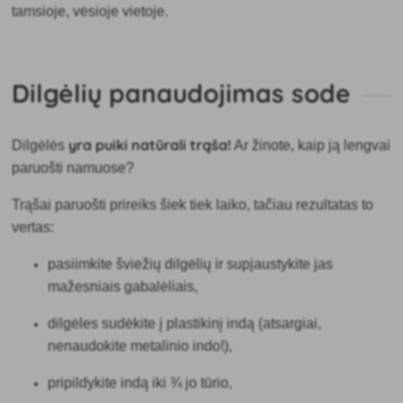
tamsioje, vėsioje vietoje.
Dilgėlių panaudojimas sode
yra puiki
natūrali trąša!
Dilgėlės
Ar žinote, kaip ją lengvai
paruošti namuose?
Trąšai paruošti prireiks šiek tiek laiko, tačiau rezultatas to
vertas:
pasiimkite šviežių dilgėlių ir supjaustykite jas
mažesniais gabalėliais,
dilgėles sudėkite į plastikinį indą (atsargiai,
nenaudokite metalinio indo!),
pripildykite indą iki ¾ jo tūrio,