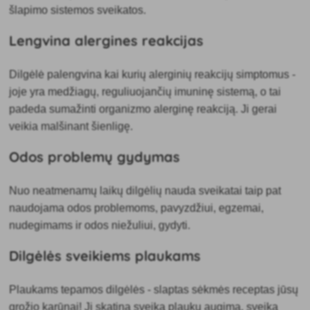
šlapimo sistemos sveikatos.
Lengvina alergines reakcijas
Dilgėlė palengvina kai kurių alerginių reakcijų simptomus -
joje yra medžiagų, reguliuojančių imuninę sistemą, o tai
padeda sumažinti organizmo alerginę reakciją. Ji gerai
veikia malšinant šienligę.
Odos problemų gydymas
Nuo neatmenamų laikų dilgėlių nauda sveikatai taip pat
naudojama odos problemoms, pavyzdžiui, egzemai,
nudegimams ir odos niežuliui, gydyti.
Dilgėlės sveikiems plaukams
Plaukams tepamos dilgėlės - slaptas sėkmės receptas jūsų
grožio karūnai! Ji skatina
sveiką plaukų augimą, sveiką