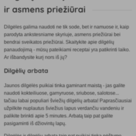
ir asmens priežiūrai
Dilgėles galima naudoti ne tik sode, bet ir
namuose ir, kaip
parodyta ankstesniame skyriuje, asmens priežiūrai bei
bendrai sveikatos priežiūrai. Skaitykite apie dilgėlių
panaudojimą - mūsų pateikiami receptai yra patikrinti laiko.
Ar išbandysite kurį nors iš jų?
Dilgėlių arbata
Jaunos dilgėlės puikiai tinka gaminant maistą - jas galite
naudoti kokteiliuose, garnyruose, sriubose, salotose...
tačiau labai populiari
šviežių dilgėlių arbata! Paprasčiausiai
užpilkite nuplautus šviežius lapus verdančiu vandeniu ir
palikite brinkti apie 5 minutes. Arbatą taip pat galite
pasigaminti iš džiovintų lapų.
Dilgėlės ir dilgėlių arbata taip pat puikiai tinka nėštumo