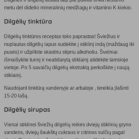
metu dėl didelio mineralinių medžiagų ir vitamino K kiekio.
Dilgėlių tinktūra
Dilgėlių tinktūros receptas toks paprastas! Šviežius ir
nuplautus dilgėlių lapus sudėkite į stiklinį indą (maždaug iki
pusės) ir užpilkite skaidriu stipriu alkoholiu. Švelniai
išmaišykite turinį ir neatidarytą stiklainį atidėkite tamsioje
vietoje. Po 5 savaičių dilgėlių ekstraktą perkoškite į naują
stiklainį.
Naudojant tinktūrą vandenyje ar arbatoje
, tereikia įlašinti
15-20 lašų.
Dilgėlių sirupas
Vienai stiklinei šviežių dilgėlių reikės dviejų stiklinių gryno
vandens, dviejų šaukštų cukraus ir citrinos sulčių pagal