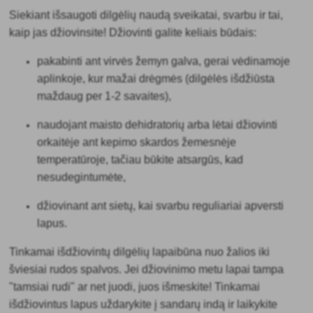
Siekiant išsaugoti dilgėlių naudą sveikatai, svarbu ir tai,
kaip jas džiovinsite! Džiovinti galite keliais būdais:
pakabinti ant virvės žemyn galva
, gerai vėdinamoje
aplinkoje, kur mažai drėgmės (dilgėlės išdžiūsta
maždaug per 1-2 savaites),
naudojant maisto dehidratorių arba lėtai džiovinti
orkaitėje
ant kepimo skardos žemesnėje
temperatūroje, tačiau būkite atsargūs, kad
nesudegintumėte,
džiovinant ant sietų
, kai svarbu reguliariai apversti
lapus.
Tinkamai išdžiovintų dilgėlių
lapai
būna
nuo žalios iki
šviesiai rudos spalvos. Jei džiovinimo metu lapai tampa
"tamsiai rudi" ar net juodi, juos išmeskite! Tinkamai
išdžiovintus lapus uždarykite į sandarų indą ir laikykite