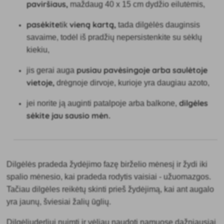
paviršiaus,
maždaug 40 x 15 cm dydžio eilutėmis,
pasėkite
vieną kartą,
tik
tada dilgėlės dauginsis
savaime, todėl iš pradžių nepersistenkite su sėklų
kiekiu,
pusiau pavėsingoje arba saulėtoje
jis gerai auga
vietoje,
drėgnoje dirvoje, kurioje yra daugiau azoto,
dilgėles
jei norite ją auginti patalpoje arba balkone,
sėkite
jau sausio mėn.
Dilgėlės pradeda žydėjimo fazę birželio mėnesį ir žydi iki
spalio mėnesio, kai pradeda rodytis vaisiai - užuomazgos.
Tačiau dilgėles reikėtų skinti
prieš žydėjimą, kai ant augalo
yra jaunų, šviesiai žalių ūglių.
Dilgėlių
derliui nuimti ir vėliau naudoti namuose
dažniausiai