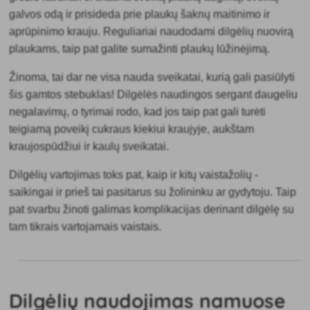
galvos odą ir prisideda prie plaukų šaknų maitinimo ir
aprūpinimo krauju. Reguliariai naudodami dilgėlių nuovirą
plaukams, taip pat galite sumažinti plaukų lūžinėjimą.
Žinoma, tai dar ne visa nauda sveikatai, kurią gali pasiūlyti
šis gamtos stebuklas! Dilgėlės
naudingos sergant daugeliu
negalavimų, o tyrimai rodo, kad jos taip pat gali turėti
teigiamą poveikį cukraus kiekiui kraujyje, aukštam
kraujospūdžiui ir kaulų sveikatai.
Dilgėlių vartojimas toks pat, kaip ir kitų vaistažolių -
saikingai ir prieš tai pasitarus su žolininku ar gydytoju. Taip
pat svarbu žinoti galimas komplikacijas derinant dilgėlę su
tam tikrais vartojamais vaistais.
Dilgėlių naudojimas namuose