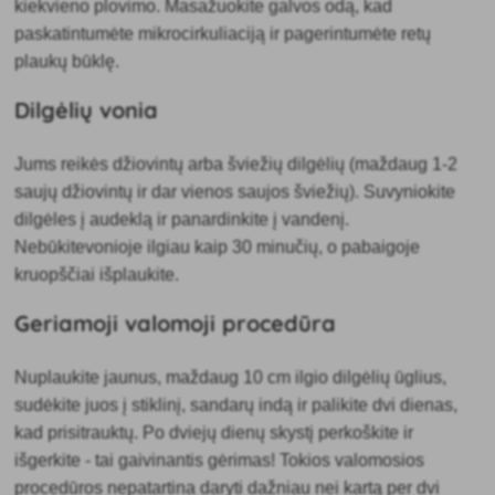
kiekvieno plovimo. Masažuokite galvos odą, kad
paskatintumėte mikrocirkuliaciją ir pagerintumėte retų
plaukų būklę.
Dilgėlių vonia
Jums reikės džiovintų arba šviežių dilgėlių (maždaug 1-2
saujų džiovintų ir dar vienos saujos šviežių). Suvyniokite
dilgėles į audeklą ir panardinkite į vandenį.
Nebūkite
vonioje
ilgiau kaip 30 minučių, o pabaigoje
kruopščiai išplaukite.
Geriamoji valomoji procedūra
Nuplaukite jaunus, maždaug 10 cm ilgio dilgėlių ūglius,
sudėkite juos į stiklinį, sandarų indą ir palikite dvi dienas,
kad prisitrauktų. Po dviejų dienų skystį perkoškite ir
išgerkite - tai gaivinantis gėrimas! Tokios valomosios
procedūros nepatartina daryti dažniau nei
kartą per dvi