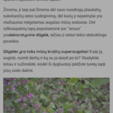
Žinoma, ji taip pat žinoma dėl savo nuodingų plaukelių,
sukeliančių odos sudirginimą, dėl kurių ji nepelnytai yra
mažiausiai mėgstamas augalas mūsų soduose. Dėl
ryškiaspalvių lapų populiaresnė jos "sesuo"
dekoratyvinė dilgėlė
yra
, tačiau ji neturi tokio stebuklingo
poveikio.
Dilgėlės yra toks mūsų kraštų superaugalas
!
Kaip ją
auginti, nuimti derlių ir ką su ja daryti po to? Skaitykite
toliau ir sužinokite, kodėl ši dygliuotoji piktžolė turėtų tapti
jūsų sodo dalimi.