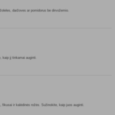
es žoleles, daržoves ar pomidorus be dirvožemio.
 kaip jį tinkamai auginti.
fikusai ir kalėdinės rožės. Sužinokite, kaip juos auginti.