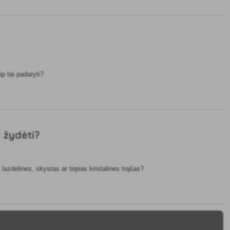
ip tai padaryti?
u žydėti?
azdelines, skystas ar tirpias kristalines trąšas?