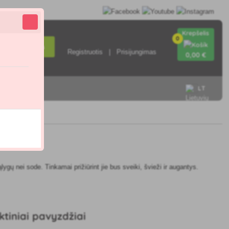
Krepšelis
0
Paieška
Registruotis
Prisijungimas
0
,00 €
LT
sisiekite su
lygų nei sode. Tinkamai prižiūrint jie bus sveiki, švieži ir augantys.
ktiniai pavyzdžiai