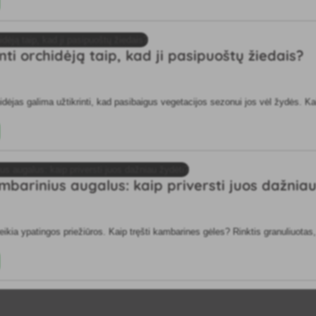
nti orchidėją taip, kad ji pasipuoštų žiedais?
hidėjas galima užtikrinti, kad pasibaigus vegetacijos sezonui jos vėl žydės. Ka
ambarinius augalus: kaip priversti juos dažnia
ia ypatingos priežiūros. Kaip tręšti kambarines gėles? Rinktis granuliuotas, l