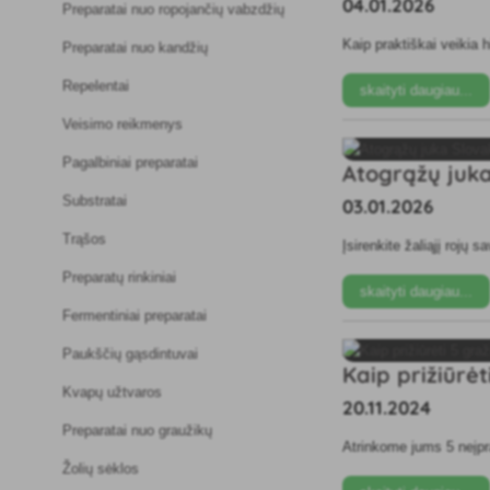
04.01.2026
Preparatai nuo ropojančių vabzdžių
Kaip praktiškai veikia 
Preparatai nuo kandžių
Repelentai
skaityti daugiau...
Veisimo reikmenys
Pagalbiniai preparatai
Atogrąžų juka 
Substratai
03.01.2026
Trąšos
Įsirenkite žaliąjį rojų 
Preparatų rinkiniai
skaityti daugiau...
Fermentiniai preparatai
Paukščių gąsdintuvai
Kaip prižiūrė
Kvapų užtvaros
20.11.2024
Preparatai nuo graužikų
Atrinkome jums 5 neįpra
Žolių sėklos