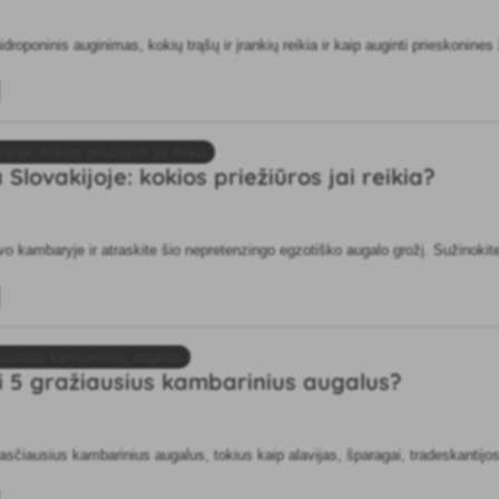
hidroponinis auginimas, kokių trąšų ir įrankių reikia ir kaip auginti prieskonin
Slovakijoje: kokios priežiūros jai reikia?
savo kambaryje ir atraskite šio nepretenzingo egzotiško augalo grožį. Sužinokite,
ti 5 gražiausius kambarinius augalus?
sčiausius kambarinius augalus, tokius kaip alavijas, šparagai, tradeskantijos, 