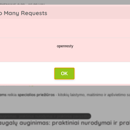
IENIAIS 9:00 - 16:00 VAL
o Many Requests
openresty
kėjų katalogas
Purškimų kalendorius
Didmeninė prekyba
Su
s
OK
nis sodas
»
Namų gėlės
lams
specialios priežiūros
reikia
- kitokių laistymo, maitinimo ir apšvietimo są
augalų auginimas: praktiniai nurodymai ir pra