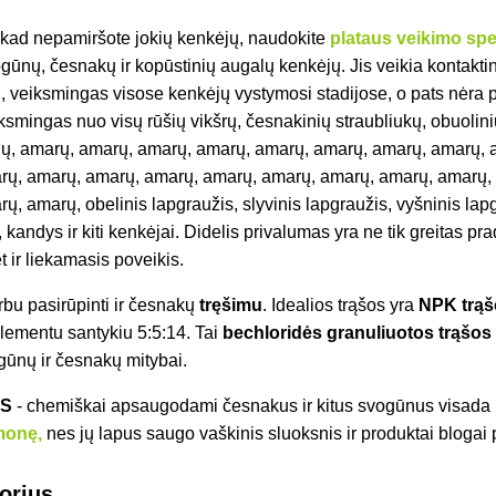
i, kad nepamiršote jokių kenkėjų, naudokite
plataus veikimo spe
ūnų, česnakų ir kopūstinių augalų kenkėjų. Jis veikia kontaktin
, veiksmingas visose kenkėjų vystymosi stadijose, o pats nėra p
ksmingas nuo visų rūšių vikšrų, česnakinių straubliukų, obuolinių
ių, amarų, amarų, amarų, amarų, amarų, amarų, amarų, amarų, 
rų, amarų, amarų, amarų, amarų, amarų, amarų, amarų, amarų,
, amarų, obelinis lapgraužis, slyvinis lapgraužis, vyšninis lap
 kandys ir kiti kenkėjai. Didelis privalumas yra ne tik greitas pra
 ir liekamasis poveikis.
rbu pasirūpinti ir česnakų
tręšimu
. Idealios trąšos yra
NPK trą
lementu santykiu 5:5:14. Tai
bechloridės granuliuotos trąšo
ogūnų ir česnakų mitybai.
AS
- chemiškai apsaugodami česnakus ir kitus svogūnus visada
monę,
nes jų lapus saugo vaškinis sluoksnis ir produktai blogai 
torius