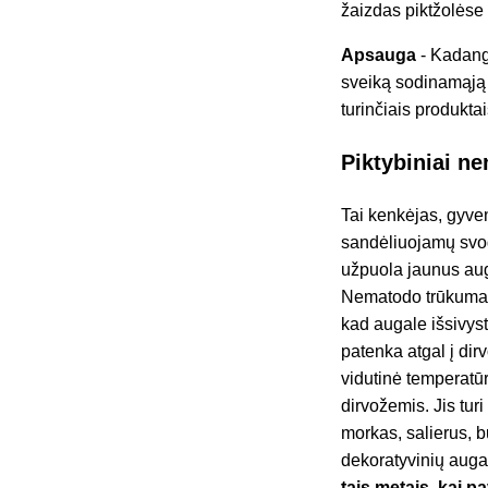
žaizdas piktžolėse
Apsauga
- Kadang
sveiką sodinamąją m
turinčiais produktai
Piktybiniai n
Tai kenkėjas, gyve
sandėliuojamų svog
užpuola jaunus auga
Nematodo trūkumas 
kad augale išsivys
patenka atgal į dir
vidutinė temperat
dirvožemis. Jis tur
morkas, salierus, 
dekoratyvinių augal
tais metais, kai 