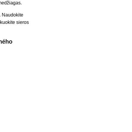
 medžiagas.
. Naudokite
ekuokite sieros