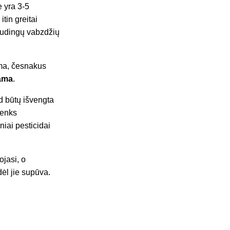
e yra 3-5
tin greitai
naudingų vabzdžių
ama, česnakus
ama
.
d būtų išvengta
kenks
iai pesticidai
ojasi, o
dėl jie supūva.