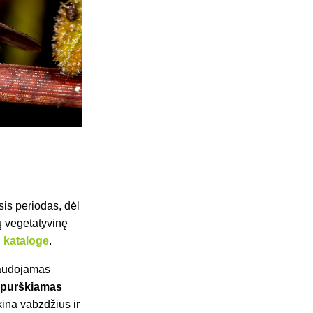
is periodas, dėl
lų vegetatyvinę
ų kataloge
.
naudojamas
i
purškiamas
kina vabzdžius ir