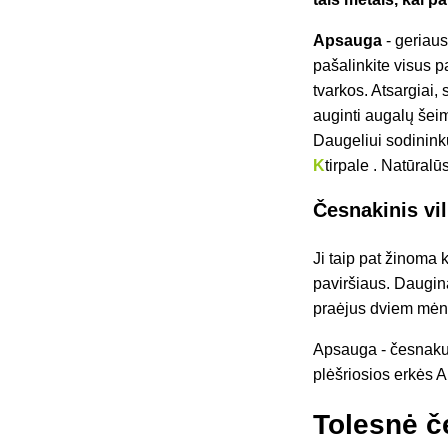
Apsauga
- geriau
pašalinkite visus p
tvarkos. Atsargiai,
auginti augalų šei
Daugeliui sodinink
K
tirpale
. Natūralū
Česnakinis vi
Ji taip pat žinoma 
paviršiaus. Daugina
praėjus dviem mėn
Apsauga - česnakus
plėšriosios erkės 
Tolesnė 