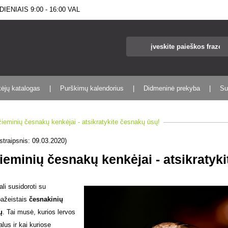
IENIAIS 9:00 - 16:00 VAL
kėjų katalogas
Purškimų kalendorius
Didmeninė prekyba
Su
žieminių česnakų kenkėjai - atsikratykite česnakų ūsų!
straipsnis: 09.03.2020)
ieminių česnakų kenkėjai - atsikratyk
li susidoroti su
pažeistais
česnakinių
ų
. Tai musė, kurios lervos
lus ir kai kuriose