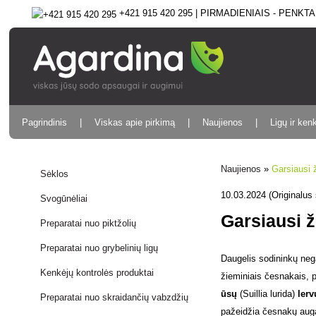
+421 915 420 295 | PIRMADIENIAIS - PENKTAD
Pagrindinis
Viskas apie pirkimą
Naujienos
Ligų ir ken
Naujienos
»
Garsiausi 
Sėklos
10.03.2024 (Originalus 
Svogūnėliai
Garsiausi ž
Preparatai nuo piktžolių
Preparatai nuo grybelinių ligų
Daugelis sodininkų nega
Kenkėjų kontrolės produktai
žieminiais česnakais, 
ūsų
(Suillia lurida)
lerv
Preparatai nuo skraidančių vabzdžių
pažeidžia česnakų auga