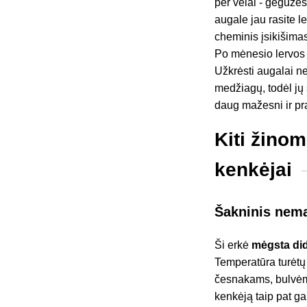
per vėlai - gegužė
augale jau rasite l
cheminis įsikišima
Po mėnesio lervos 
Užkrėsti augalai 
medžiagų, todėl jų
daug mažesni ir p
Kiti žino
kenkėjai
Šakninis nem
Ši erkė
mėgsta di
Temperatūra turėtų
česnakams, bulvėms
kenkėją taip pat ga