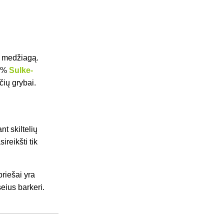
ą medžiagą.
5 %
Sulke-
čių grybai.
nt skiltelių
ireikšti tik
riešai yra
eius barkeri.