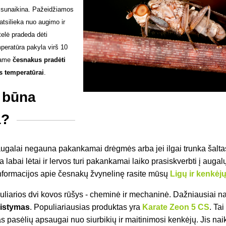
i sunaikina. Pažeidžiamos
 atsilieka nuo augimo ir
telė pradeda dėti
mperatūra pakyla virš 10
jame
česnakus pradėti
us temperatūrai
.
 būna
a?
ugalai negauna pakankamai drėgmės arba jei ilgai trunka šaltas
 labai lėtai ir lervos turi pakankamai laiko prasiskverbti į auga
nformacijos apie česnakų žvynelinę rasite mūsų
Ligų ir kenkėj
uliarios dvi kovos rūšys - cheminė ir mechaninė. Dažniausiai 
aistymas
. Populiariausias produktas yra
Karate Zeon 5 CS
. Ta
as pasėlių apsaugai nuo siurbikių ir maitinimosi kenkėjų. Jis nai