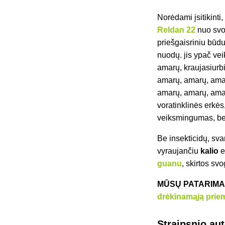
Norėdami įsitikint
Reldan 22
nuo svog
priešgaisriniu būdu
nuodų. jis ypač vei
amarų, kraujasiurb
amarų, amarų, ama
amarų, amarų, amarų
voratinklinės erkės,
veiksmingumas, bet
Be insekticidų, sva
vyraujančiu
kalio
e
guanu
, skirtos sv
MŪSŲ PATARIM
drėkinamąją prie
Straipsnio au