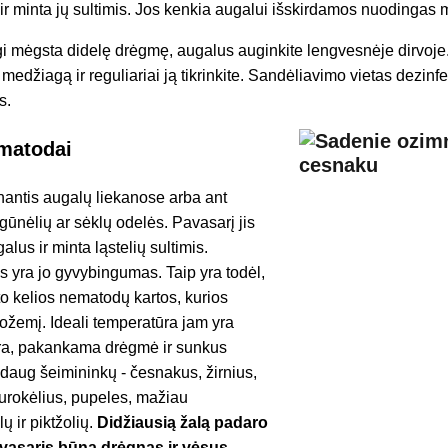
 ir minta jų sultimis. Jos kenkia augalui išskirdamos nuodingas
i mėgsta didelę drėgmę, augalus auginkite lengvesnėje dirvoje
edžiagą ir reguliariai ją tikrinkite. Sandėliavimo vietas dezinf
s.
ematodai
nantis augalų liekanose arba ant
ūnėlių ar sėklų odelės. Pavasarį jis
lus ir minta ląstelių sultimis.
yra jo gyvybingumas. Taip yra todėl,
to kelios nematodų kartos, kurios
vožemį. Ideali temperatūra jam yra
ūra, pakankama drėgmė ir sunkus
i daug šeimininkų - česnakus, žirnius,
burokėlius, pupeles, mažiau
ų ir piktžolių.
Didžiausią žalą padaro
pavasaris būna drėgnas ir vėsus
.