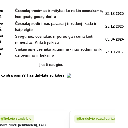
Česnakų tręšimas ir mityba: ko reikia česnakams,
23.12.2025
kad gautų gausų derlių
Česnakų sodinimas pavasarį ir rudenį: kada ir
23.12.2025
kaip elgtis
Svogūnus, česnakus ir porus gali sunaikinti
05.04.2024
mineralas. Anksti įsikišti
Viskas apie česnakų auginimą - nuo sodinimo iki
23.10.2017
džiovinimo ir laikymo
Įkelti daugiau
iko straipsnis? Pasidalykite su kitais
Tiekėjo sandėlyje
Sandėlyje pagal variantą
alite turėti penktadienį, 14.08.