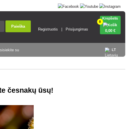
Krepšelis
0
Paieška
Registruotis
Prisijungimas
0
,00 €
sisiekite su
LT
ite česnakų ūsų!