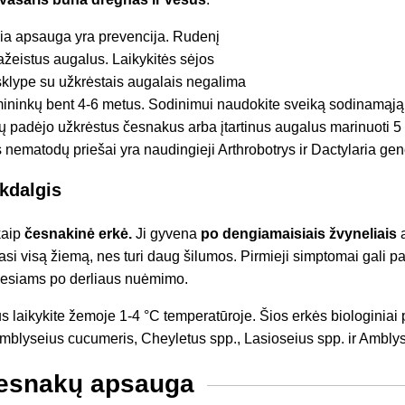
sia apsauga yra prevencija. Rudenį
ažeistus augalus. Laikykitės sėjos
 sklype su užkrėstais augalais negalima
mininkų bent 4-6 metus. Sodinimui naudokite sveiką sodinamąj
ų padėjo užkrėstus česnakus arba įtartinus augalus marinuoti 
s nematodų priešai yra naudingieji Arthrobotrys ir Dactylaria gen
lkdalgis
kaip
česnakinė erkė.
Ji gyvena
po dengiamaisiais žvyneliais
a
si visą žiemą, nes turi daug šilumos. Pirmieji simptomai gali pas
esiams po derliaus nuėmimo.
 laikykite žemoje 1-4 °C temperatūroje. Šios erkės biologiniai p
Amblyseius cucumeris, Cheyletus spp., Lasioseius spp. ir Amblys
česnakų apsauga