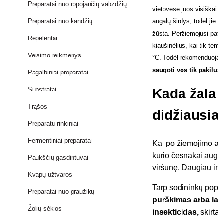
Preparatai nuo ropojančių vabzdžių
vietovėse juos visiška
augalų širdys, todėl jie
Preparatai nuo kandžių
žūsta. Peržiemojusi pa
Repelentai
kiaušinėlius, kai tik te
Veisimo reikmenys
°C. Todėl rekomenduo
saugoti vos tik pakil
Pagalbiniai preparatai
Substratai
Kada žala
Trąšos
didžiausi
Preparatų rinkiniai
Fermentiniai preparatai
Kai po žiemojimo a
kurio česnakai auga
Paukščių gąsdintuvai
viršūnę. Daugiau i
Kvapų užtvaros
Tarp sodininkų pop
Preparatai nuo graužikų
purškimas arba l
Žolių sėklos
insekticidas,
skirt