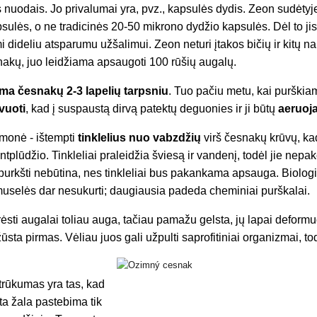
ais nuodais. Jo privalumai yra, pvz., kapsulės dydis. Zeon sudėtyj
ulės, o ne tradicinės 20-50 mikrono dydžio kapsulės. Dėl to jis i
ymi dideliu atsparumu užšalimui. Zeon neturi įtakos bičių ir kitų 
akų, juo leidžiama apsaugoti 100 rūšių augalų.
ma česnakų 2-3 lapelių tarpsniu
. Tuo pačiu metu, kai purški
ivuoti
, kad į suspaustą dirvą patektų deguonies ir ji būtų
aeruoj
monė - ištempti
tinklelius nuo vabzdžių
virš česnakų krūvų, ka
tplūdžio. Tinkleliai praleidžia šviesą ir vandenį, todėl jie nepa
urkšti nebūtina, nes tinkleliai bus pakankama apsauga. Biologin
uselės dar nesukurti; daugiausia padeda cheminiai purškalai.
sti augalai toliau auga, tačiau pamažu gelsta, jų lapai deformu
ūsta pirmas. Vėliau juos gali užpulti saprofitiniai organizmai, to
trūkumas yra tas, kad
a žala pastebima tik