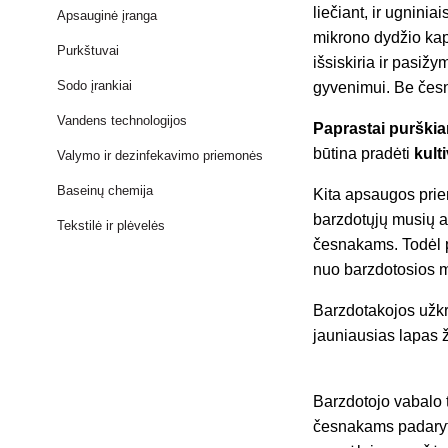
liečiant, ir ugnini
Apsauginė įranga
mikrono dydžio kaps
Purkštuvai
išsiskiria ir pasiž
Sodo įrankiai
gyvenimui. Be česn
Vandens technologijos
Paprastai purškia
būtina pradėti
kult
Valymo ir dezinfekavimo priemonės
Baseinų chemija
Kita apsaugos prie
barzdotųjų musių an
Tekstilė ir plėvelės
česnakams. Todėl p
nuo barzdotosios m
Barzdotakojos užkrė
jauniausias lapas ž
Barzdotojo vabalo 
česnakams padaryt