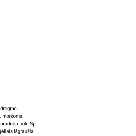
o drėgmė.
, morkoms,
pradeda pūti. Šį
gėliais išgraužia