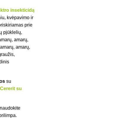
ktro insekticidą
iu, kvėpavimo ir
riskiriamas prie
 pjūklelių,
amarų, amarų,
 amarų, amarų,
graužis,
dinis
šos
su
s
Cererit su
 naudokite
prilimpa.