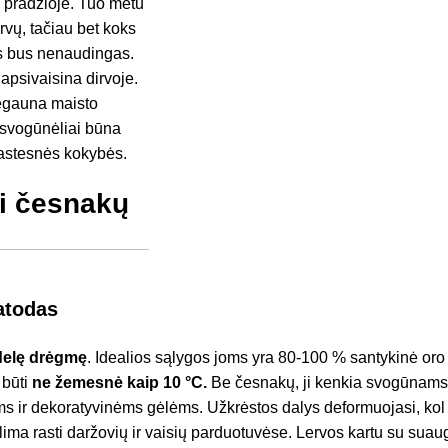
s pradžioje. Tuo metu
ervų, tačiau bet koks
s bus nenaudingas.
apsivaisina dirvoje.
negauna maisto
 svogūnėliai būna
rastesnės kokybės.
mi česnakų
atodas
delę drėgmę
. Idealios sąlygos joms yra 80-100 % santykinė or
 būti
ne žemesnė kaip 10 °C.
Be česnakų, ji kenkia svogūnams
 ir dekoratyvinėms gėlėms. Užkrėstos dalys deformuojasi, kol 
lima rasti daržovių ir vaisių parduotuvėse. Lervos kartu su suau