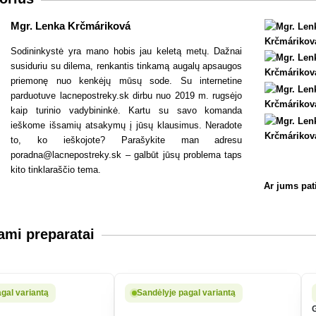
Mgr. Lenka Krčmáriková
Sodininkystė yra mano hobis jau keletą metų. Dažnai
susiduriu su dilema, renkantis tinkamą augalų apsaugos
priemonę nuo kenkėjų mūsų sode. Su internetine
parduotuve lacnepostreky.sk dirbu nuo 2019 m. rugsėjo
kaip turinio vadybininkė. Kartu su savo komanda
ieškome išsamių atsakymų į jūsų klausimus. Neradote
to, ko ieškojote? Parašykite man adresu
poradna@lacnepostreky.sk – galbūt jūsų problema taps
kito tinklaraščio tema.
Ar jums pat
mi preparatai
gal variantą
Sandėlyje pagal variantą
G