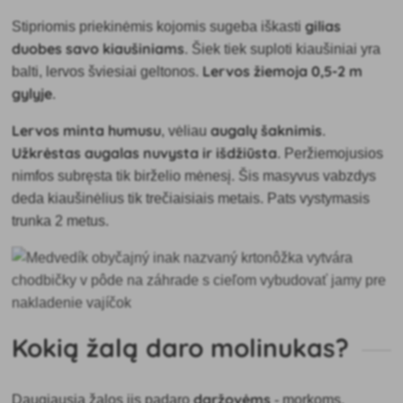
gilias
Stipriomis priekinėmis kojomis sugeba iškasti
duobes savo kiaušiniams
. Šiek tiek suploti kiaušiniai yra
Lervos žiemoja 0,5-2 m
balti, lervos šviesiai geltonos.
gylyje
.
Lervos minta humusu
augalų šaknimis
, vėliau
.
Užkrėstas augalas nuvysta ir išdžiūsta
. Peržiemojusios
nimfos subręsta tik birželio mėnesį. Šis masyvus vabzdys
deda kiaušinėlius tik trečiaisiais metais. Pats vystymasis
trunka 2 metus.
Kokią žalą daro molinukas?
daržovėms
Daugiausia žalos jis padaro
- morkoms,