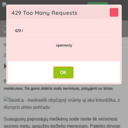
0
429 Too Many Requests
0
,00 €
Menu
+421 915 420 295 | PIRMADIENIAIS - PENKTADIENIAIS 9:00 - 16:00
429 /
VAL
Naujienos
»
Kaip atsikratyti meškėnų sode?
openresty
27.05.2020 (Originalus straipsnis: 25.05.2020)
Kaip atsikratyti meškėnų sode?
OK
Daugeliui paprastasis apgamas taip pat žinomas kaip paprastasis
meškiukas. Tai gana didelis sodo kenkėjas, palyginti su kitais.
Suaugusių paprastųjų meškėnų sode rasite tik veisimosi
sezono metu, gegužės-birželio mėnesiais. Patelės dirvoje