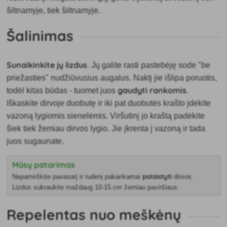
šiltnamyje, tiek šiltnamyje.
Šalinimas
Sunaikinkite jų lizdus
. Jų galite rasti pastebėję sode "be
priežasties" nudžiūvusius augalus. Naktį jie išlipa poruotis,
gaudyti rankomis
todėl kitas būdas - tuomet juos
.
Iškaskite dirvoje duobutę ir iki pat duobutės krašto įdėkite
vazoną lygiomis sienelėmis. Viršutinį jo kraštą padėkite
šiek tiek žemiau dirvos lygio. Jie įkrenta į vazoną ir tada
juos sugaunate.
Mūsų patarimas
palaistyti
Nepamirškite pavasarį ir rudenį pakankamai
dirvos.
Lizdus sukraukite maždaug 10-15 cm žemiau paviršiaus.
Repelentas nuo meškėnų