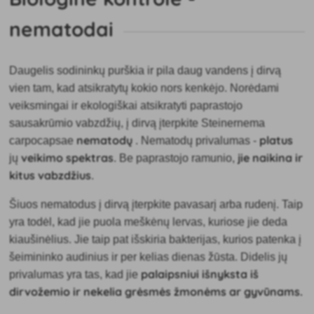
nematodai
Daugelis sodininkų purškia ir pila daug vandens į dirvą
vien tam, kad atsikratytų kokio nors kenkėjo. Norėdami
veiksmingai ir ekologiškai atsikratyti paprastojo
sausakrūmio vabzdžių, į dirvą įterpkite Steinernema
nematodų
platus
carpocapsae
. Nematodų privalumas -
veikimo spektras
jie naikina ir
jų
. Be paprastojo ramunio,
kitus vabzdžius
.
Šiuos nematodus į dirvą įterpkite pavasarį arba rudenį. Taip
yra todėl, kad jie puola meškėnų lervas, kuriose jie deda
kiaušinėlius. Jie taip pat išskiria bakterijas, kurios patenka į
šeimininko audinius ir per kelias dienas žūsta. Didelis jų
palaipsniui išnyksta iš
privalumas yra tas, kad jie
dirvožemio ir nekelia grėsmės žmonėms ar gyvūnams.