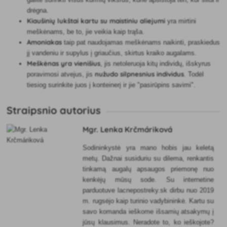
drėgna.
Kiaušinių lukštai kartu su maistiniu aliejumi
yra mirtini
meškėnams, be to, jie veikia kaip trąša.
Amoniakas
taip pat naudojamas meškėnams naikinti, praskiedus
jį vandeniu ir supylus į griaučius, skirtus kraiko augalams.
Meškėnas yra vienišius
, jis netoleruoja kitų individų, išskyrus
nužudo silpnesnius individus
poravimosi atvejus, jis
. Todėl
tiesiog surinkite juos į konteinerį ir jie "pasirūpins savimi".
Straipsnio autorius
Mgr. Lenka Krčmáriková
Sodininkystė yra mano hobis jau keletą
metų. Dažnai susiduriu su dilema, renkantis
tinkamą augalų apsaugos priemonę nuo
kenkėjų mūsų sode. Su internetine
parduotuve lacnepostreky.sk dirbu nuo 2019
m. rugsėjo kaip turinio vadybininkė. Kartu su
savo komanda ieškome išsamių atsakymų į
jūsų klausimus. Neradote to, ko ieškojote?