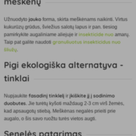
meškėnų
jauko
Užnuodyto
forma, skirta meškėnams naikinti. Virtus
kukurūzų grūdus, šviežius salotų lapus ir pan. tiesiog
insekticide nuo
pamirkykite augaliniame aliejuje ir
amarų.
granuliuotus insekticidus nuo
Taip pat galite naudoti
šliužų
.
Pigi ekologiška alternatyva -
tinklai
fasadinį tinklelį
įkiškite jį į sodinimo
Nupjaukite
ir
duobutes
. Jie turėtų kyšoti maždaug 2-3 cm virš žemės,
kad apsaugotų stiebą. Meškėnas negalės prieiti prie
augalo, o šis savo ruožtu turės vietos augti.
Senelės patarimas