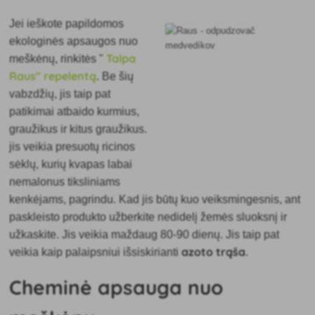
Jei ieškote papildomos
ekologinės apsaugos nuo
Talpa
meškėnų, rinkitės "
Raus" repelentą
. Be šių
vabzdžių, jis taip pat
patikimai atbaido kurmius,
graužikus ir kitus graužikus.
jis veikia presuotų ricinos
sėklų, kurių kvapas labai
nemalonus tiksliniams
kenkėjams, pagrindu. Kad jis būtų kuo veiksmingesnis, ant
paskleisto produkto užberkite nedidelį žemės sluoksnį ir
užkaskite. Jis veikia maždaug 80-90 dienų. Jis taip pat
azoto trąša
veikia kaip palaipsniui išsiskirianti
.
Cheminė apsauga nuo