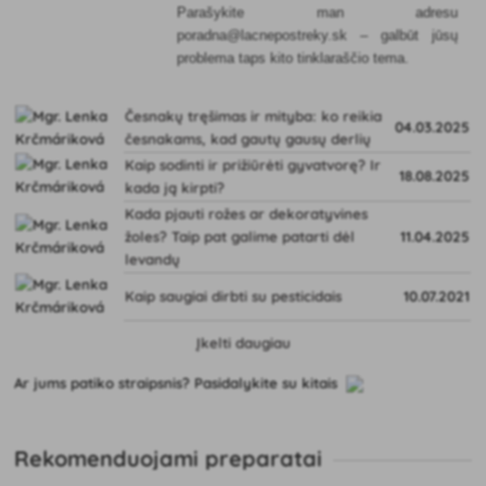
Parašykite man adresu
poradna@lacnepostreky.sk – galbūt jūsų
problema taps kito tinklaraščio tema.
Česnakų tręšimas ir mityba: ko reikia
04.03.2025
česnakams, kad gautų gausų derlių
Kaip sodinti ir prižiūrėti gyvatvorę? Ir
18.08.2025
kada ją kirpti?
Kada pjauti rožes ar dekoratyvines
žoles? Taip pat galime patarti dėl
11.04.2025
levandų
Kaip saugiai dirbti su pesticidais
10.07.2021
Įkelti daugiau
Ar jums patiko straipsnis? Pasidalykite su kitais
Rekomenduojami preparatai