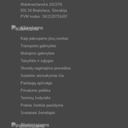
Malokrasňanská 10137/8
831 54 Bratislava, Slovakija
PVM kodas: SK2120731437
Klientams
Kaip pakuojame jūsų siuntas
Transporto galimybės
Mokėjimo galimybės
Taisyklės ir sąlygos
Skundų nagrinėjimo procedūra
Sutarties atsisakymas čia
Paslaugų apžvalga
Privatumo politika
Terminų žodynėlis
Prekės ženklai pasiūlyme
Svetainės žemėlapis
Platintojams