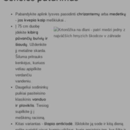
chrizantemų
medetkų
Pabandykite aplink lysves pasodinti
arba
jos kvepia kaip
.
-
meškiukai
Į 75 cm duobę
kibirą
įdėkite
pūvančių bulvių ir
šiaudų
. Uždenkite
jį metaline skarda.
Šiluma pritrauks
kenkėjus, kuriuos
vėliau apipilkite
verdančiu
vandeniu.
Daugeliui sodininkų
puikiai pasiteisino
vanduo
klasikinis
ir ploviklis
. Tiesiog
supilkite jį į
meškėnų racioną.
šlapia antklodė
Kitas variantas -
. Išklokite ją sode ir kitą dieną
galite surinkti visus kurmių vikšrus, kurie apsistoja ten, kur šilta ir