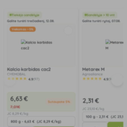
Tiekėjo sandėlyje
Sandėlyje > 10 vnt
Galite turėti trečiadienį, 12.08.
Galite turėti rytoj, 07.08.
Veiksmas −5%
Kalcio karbidas cac2
Metarex M
CHEMOBAL
Agroaliance
4.9
4.9
(97)
(96)
6
,63 €
2
,31 €
Sutaupote 5%
7
,01€
JC
23
,10 €/kg
JC
8
,29 €/kg