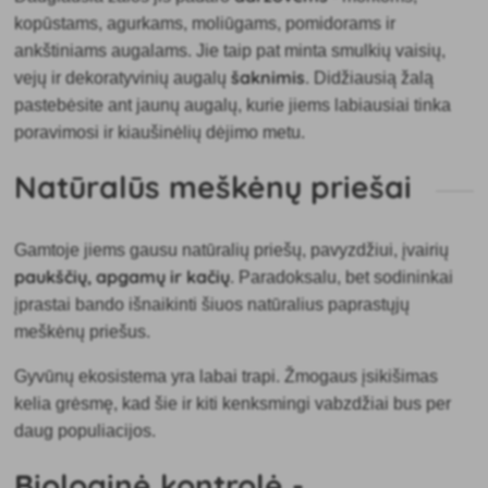
kopūstams, agurkams, moliūgams, pomidorams ir
ankštiniams augalams. Jie taip pat minta smulkių vaisių,
šaknimis
vejų ir dekoratyvinių augalų
. Didžiausią žalą
pastebėsite ant jaunų augalų, kurie jiems labiausiai tinka
poravimosi ir kiaušinėlių dėjimo metu.
Natūralūs meškėnų priešai
Gamtoje jiems gausu natūralių priešų, pavyzdžiui, įvairių
paukščių, apgamų ir kačių
. Paradoksalu, bet sodininkai
įprastai bando išnaikinti šiuos natūralius paprastųjų
meškėnų priešus.
Gyvūnų ekosistema yra labai trapi. Žmogaus įsikišimas
kelia grėsmę, kad šie ir kiti kenksmingi vabzdžiai bus per
daug populiacijos.
Biologinė kontrolė -