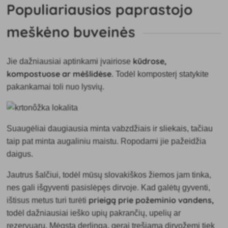
Populiariausios paprastojo
meškėno buveinės
kūdrose,
Jie dažniausiai aptinkami įvairiose
kompostuose ar mėšlidėse
. Todėl komposterį statykite
pakankamai toli nuo lysvių.
Suaugėliai daugiausia minta vabzdžiais ir sliekais, tačiau
taip pat minta augaliniu maistu. Ropodami jie pažeidžia
daigus.
Jautrus šalčiui, todėl mūsų slovakiškos žiemos jam tinka,
nes gali išgyventi pasislėpęs dirvoje. Kad galėtų gyventi,
prieigą prie
požeminio vandens,
ištisus metus turi turėti
todėl dažniausiai ieško upių pakrančių, upelių ar
rezervuarų. Mėgsta derlingą, gerai tręšiamą dirvožemį tiek