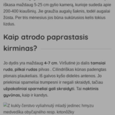
iškasa maždaug 5-25 cm gylio kamerą, kurioje sudeda apie
200-400 kiaušinių. Jie graužia augalų šaknis, todėl augalai
žūsta. Per tris mėnesius jos būna sukūrusios kelis tokius
lizdus.
Kaip atrodo paprastasis
kirminas?
4-7 cm
tamsiai
Jo dydis yra maždaug
. Viršutinė jo dalis
ruda
pilkai rudas
.
,
pilvas
Cilindriškas kūnas padengtas
plonais plaukeliais. Iš galvos kyšo didelės antenos. Jo
priekiniai sparneliai trumpesni ir negali skraidyti, tačiau
užpakaliniai sparneliai gali skraidyti
naktinis
. Tai
gyvūnas,
kaip ir kandys.