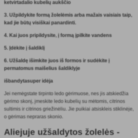
ketvirtadalio kubelių aukščio
3. Užpildykite formą žolelėmis arba mažais vaisiais taip,
kad jie būtų visiškai panardinti.
4. Kai juos pripildysite, į formą įpilkite vandens
5. Įdėkite į šaldiklį
6. Užšaldę išimkite juos iš formos ir sudėkite į
permatomus maišelius šaldiklyje
išbandyta
super idėja
Jei nemėgstate tirpinto ledo gėrimuose, nes jis atskiedžia
gėrimo skonį, įmeskite ledo kubelių su mėtomis, citrinos
sultimis ir citrinos griežinėliu. Jie puikiai atsiskleis stiklinėje,
o gėrimas nepraras skonio.
Aliejuje užšaldytos žolelės -