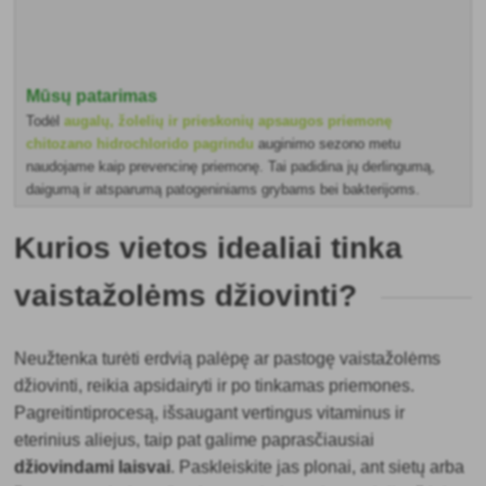
Mūsų patarimas
Todėl
augalų, žolelių ir prieskonių apsaugos priemonę
chitozano hidrochlorido pagrindu
auginimo sezono metu
naudojame kaip prevencinę priemonę. Tai padidina jų derlingumą,
daigumą ir atsparumą patogeniniams grybams bei bakterijoms.
Kurios vietos idealiai tinka
vaistažolėms džiovinti?
Neužtenka turėti erdvią palėpę ar pastogę vaistažolėms
džiovinti, reikia apsidairyti ir po tinkamas priemones.
Pagreitinti
procesą, išsaugant vertingus vitaminus ir
eterinius aliejus, taip pat galime paprasčiausiai
džiovindami laisvai
. Paskleiskite jas plonai, ant sietų arba