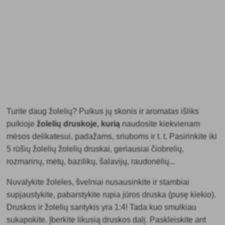
Turite daug žolelių? Puikus jų skonis ir aromatas išliks
puikioje
žolelių druskoje, kurią
naudosite kiekvienam
mėsos delikatesui, padažams, sriuboms ir t. t. Pasirinkite iki
5 rūšių žolelių žolelių druskai, geriausiai čiobrelių,
rozmarinų, mėtų, bazilikų, šalavijų, raudonėlių...
Nuvalykite žoleles, švelniai nusausinkite ir stambiai
supjaustykite, pabarstykite rupia jūros druska (pusę kiekio).
Druskos ir žolelių santykis yra 1:4! Tada kuo smulkiau
sukapokite. Įberkite likusią druskos dalį. Paskleiskite ant