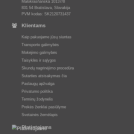
Malokrasňanská 10137/8
831 54 Bratislava, Slovakija
PVM kodas: SK2120731437
Klientams
Kaip pakuojame jūsų siuntas
Transporto galimybės
Mokėjimo galimybės
Taisyklės ir sąlygos
Skundų nagrinėjimo procedūra
Sutarties atsisakymas čia
Paslaugų apžvalga
Privatumo politika
Terminų žodynėlis
Prekės ženklai pasiūlyme
Svetainės žemėlapis
Platintojams