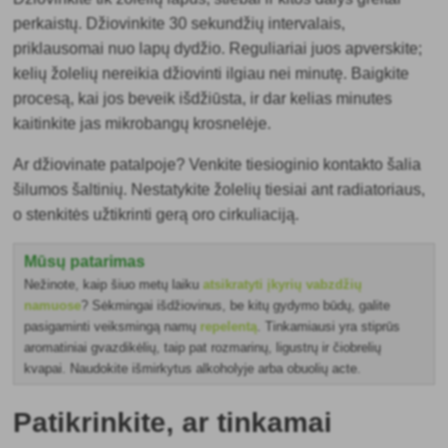
perkaistų. Džiovinkite 30 sekundžių intervalais,
priklausomai nuo lapų dydžio. Reguliariai juos apverskite;
kelių žolelių nereikia džiovinti ilgiau nei minutę. Baigkite
procesą, kai jos beveik išdžiūsta, ir dar kelias minutes
kaitinkite jas mikrobangų krosnelėje.
Ar džiovinate patalpoje? Venkite tiesioginio kontakto šalia
šilumos šaltinių. Nestatykite žolelių tiesiai ant radiatoriaus,
o stenkitės užtikrinti gerą oro cirkuliaciją.
Mūsų patarimas
Nežinote, kaip šiuo metų laiku
atsikratyti įkyrių vabzdžių
namuose
? Sėkmingai išdžiovinus, be kitų gydymo būdų, galite
pasigaminti veiksmingą namų
repelentą
. Tinkamiausi yra stiprūs
aromatiniai gvazdikėlių, taip pat rozmarinų, ligustrų ir čiobrelių
kvapai. Naudokite išmirkytus alkoholyje arba obuolių acte.
Patikrinkite, ar tinkamai