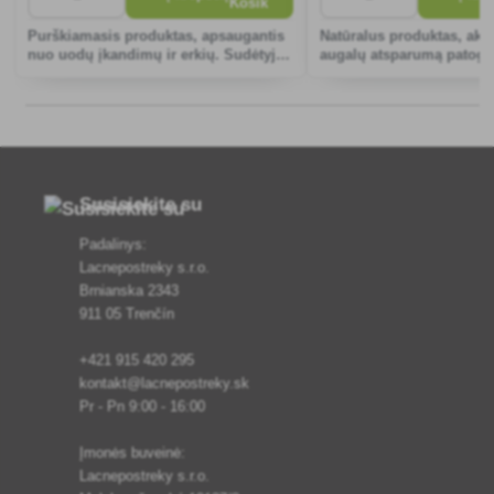
Purškiamasis produktas, apsaugantis
Natūralus produktas, akty
nuo uodų įkandimų ir erkių. Sudėtyje
augalų atsparumą patog
nėra sintetinių cheminių medžiagų.
grybams ir bakterijoms.
Susisiekite su
Padalinys:
Lacnepostreky s.r.o.
Brnianska 2343
911 05 Trenčín
+421 915 420 295
kontakt@lacnepostreky.sk
Pr - Pn 9:00 - 16:00
Įmonės buveinė:
Lacnepostreky s.r.o.