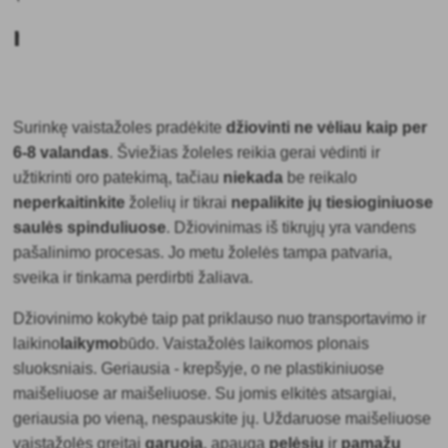
medžiagų?
Surinkę
vaistažoles pradėkite
džiovinti ne vėliau kaip per
6-8 valandas
. Šviežias žoleles reikia gerai vėdinti ir
užtikrinti oro patekimą, tačiau
niekada
be reikalo
neperkaitinkite
žolelių ir tikrai
nepalikite
jų tiesioginiuose
saulės spinduliuose
. Džiovinimas iš tikrųjų yra vandens
pašalinimo procesas. Jo metu žolelės tampa patvaria,
sveika ir tinkama perdirbti žaliava.
Džiovinimo kokybė taip pat priklauso nuo transportavimo ir
laikino
laikymo
būdo
. Vaistažolės laikomos plonais
sluoksniais. Geriausia - krepšyje, o ne plastikiniuose
maišeliuose ar maišeliuose. Su jomis elkitės atsargiai,
geriausia po vieną, nespauskite jų. Uždaruose maišeliuose
vaistažolės greitai
garuoja
, apauga
pelėsiu
ir
pamažu