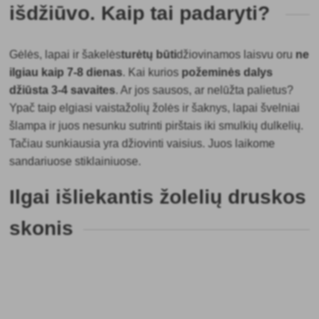
išdžiūvo. Kaip tai padaryti?
Gėlės, lapai ir šakelės
turėtų būti
džiovinamos laisvu oru
ne
ilgiau kaip 7-8 dienas
. Kai kurios
požeminės dalys
džiūsta 3-4 savaites
. Ar jos sausos, ar nelūžta palietus?
Ypač taip elgiasi vaistažolių žolės ir šaknys, lapai švelniai
šlampa ir juos nesunku sutrinti pirštais iki smulkių dulkelių.
Tačiau sunkiausia yra džiovinti vaisius. Juos laikome
sandariuose stiklainiuose.
Ilgai išliekantis žolelių druskos
skonis