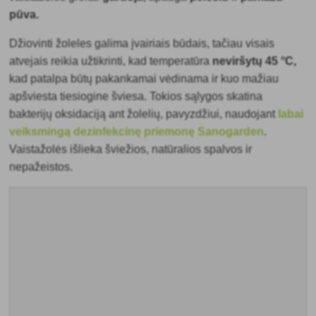
pūva.
Džiovinti žoleles galima įvairiais būdais, tačiau visais
atvejais reikia užtikrinti, kad temperatūra
neviršytų 45 °C,
kad patalpa būtų pakankamai vėdinama ir kuo mažiau
apšviesta tiesiogine šviesa. Tokios sąlygos skatina
bakterijų oksidaciją ant žolelių, pavyzdžiui, naudojant
labai
veiksmingą dezinfekcinę priemonę Sanogarden
.
Vaistažolės išlieka šviežios, natūralios spalvos ir
nepažeistos.