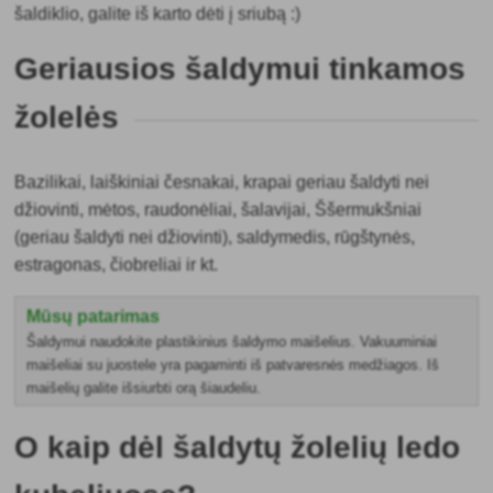
šaldiklio, galite iš karto dėti į sriubą :)
Geriausios šaldymui tinkamos
žolelės
Bazilikai, laiškiniai česnakai, krapai geriau šaldyti nei
džiovinti, mėtos, raudonėliai, šalavijai, Ššermukšniai
(geriau šaldyti nei džiovinti), saldymedis, rūgštynės,
estragonas, čiobreliai ir kt.
Mūsų patarimas
Šaldymui naudokite plastikinius šaldymo maišelius. Vakuuminiai
maišeliai su juostele yra pagaminti iš patvaresnės medžiagos. Iš
maišelių galite išsiurbti orą šiaudeliu.
O kaip dėl šaldytų žolelių ledo