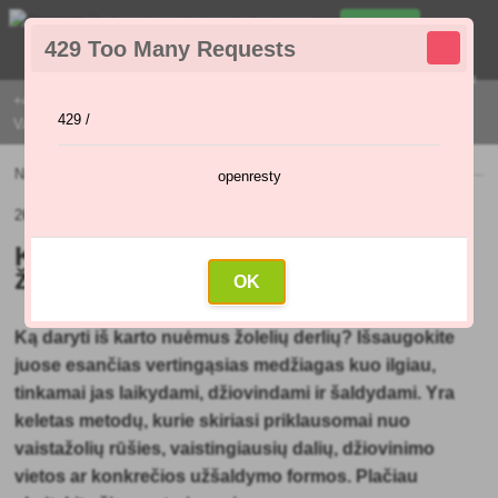
0
429 Too Many Requests
0
,00 €
Menu
+421 915 420 295 | PIRMADIENIAIS - PENKTADIENIAIS 9:00 - 16:00
429 /
VAL
Naujienos
»
Kaip išdžiovinti arba užšaldyti žoleles žiemai?
openresty
26.12.2020 (Originalus straipsnis: 21.12.2020)
Kaip išdžiovinti arba užšaldyti
žoleles žiemai?
OK
Ką daryti iš karto nuėmus žolelių derlių? Išsaugokite
juose esančias vertingąsias medžiagas kuo ilgiau,
tinkamai jas laikydami, džiovindami ir šaldydami. Yra
keletas metodų, kurie skiriasi priklausomai nuo
vaistažolių rūšies, vaistingiausių dalių, džiovinimo
vietos ar konkrečios užšaldymo formos. Plačiau