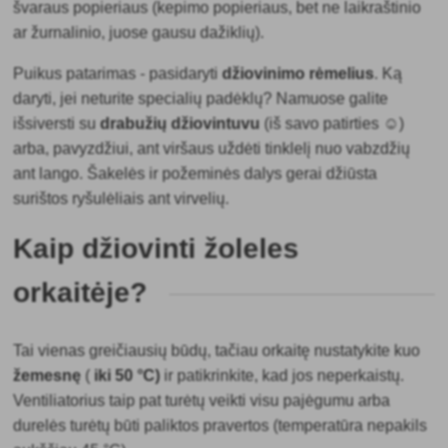
švaraus popieriaus (kepimo popieriaus, bet ne laikraštinio
ar žurnalinio, juose gausu dažiklių).
Puikus patarimas - pasidaryti
džiovinimo rėmelius
. Ką
daryti, jei neturite specialių padėklų? Namuose galite
išsiversti su
drabužių džiovintuvu
(iš savo patirties ☺)
arba, pavyzdžiui, ant viršaus uždėti tinklelį nuo vabzdžių
ant lango. Šakelės ir požeminės dalys gerai džiūsta
surištos ryšulėliais ant virvelių.
Kaip džiovinti žoleles
orkaitėje?
Tai vienas greičiausių būdų, tačiau orkaitę nustatykite
kuo
žemesnę
(
iki 50 °C)
ir patikrinkite, kad jos neperkaistų.
Ventiliatorius taip pat turėtų veikti visu pajėgumu arba
durelės turėtų būti paliktos pravertos (temperatūra nepakils