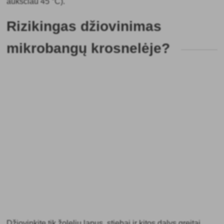
aukščiau 45 °C).
Rizikingas džiovinimas
mikrobangų krosnelėje?
Džiovinkite tik žolelių lapus, stiebai ir kitos dalys greitai