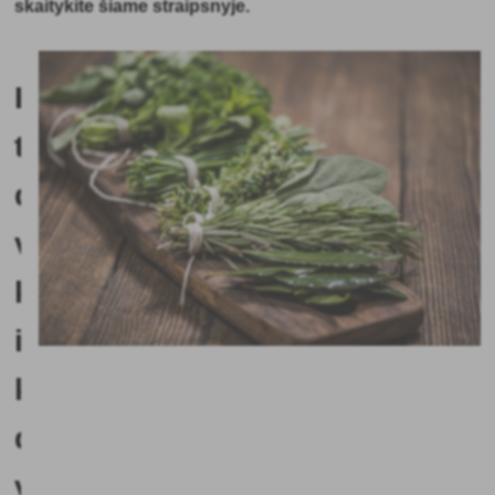
skaitykite šiame straipsnyje.
Kaip
turėčiau
džiovinti
vaistažoles,
kad
išsaugočiau
kuo
daugiau
vaistinių