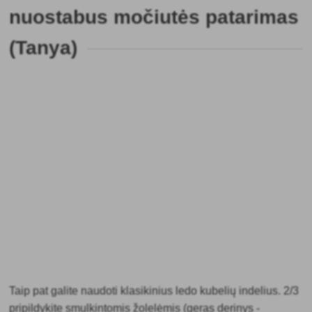
nuostabus močiutės patarimas
(Tanya)
Taip pat galite naudoti klasikinius ledo kubelių indelius. 2/3
pripildykite smulkintomis žolelėmis (geras derinys -