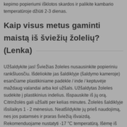
kepimo popieriumi išklotos skardos ir palikite kambario
temperatūroje džiūti 2-3 dienas.
Kaip visus metus gaminti
maistą iš šviežių žolelių?
(Lenka)
Užšaldykite jas! Šviežias žoleles nusausinkite popieriniu
rankšluosčiu. Išdėliokite jas šaldiklyje (šaldymo kameroje)
esančiame plastikiniame padėkle / inde / keptuvėje
maždaug valandai arba kol užšals. Užšaldytas žoleles
sudėkite į plastikinius indelius. Išspauskite iš jų orą.
Citrinžolės gali užšalti per kelias minutes. Žolelės šaldiklyje
išsilaikys 1 - 2 mėnesius. Neatšildykite jų prieš naudojimą,
nes jos patamsės ir praras šviežią išvaizdą.
Rekomenduojame nustatyti -17 °C temperatūrą. Išėmę iš