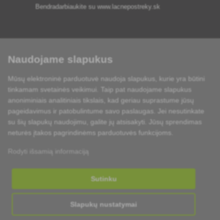
Bendradarbiaukite su
www.lacnepostreky.sk
Naudojame slapukus
Visada suteiksime jums ekspertų patarimų
Mūsų elektroninė parduotuvė naudoja slapukus, kurie yra būtini
Skundai išnagrinėjami per 24 val
tinkamam svetainės veikimui. Taip pat naudojame slapukus
anoniminiais analitiniais tikslais, kad geriau suprastume jūsų
85 % sandėlyje esančių prekių
pageidavimus ir patobulintume savo paslaugas. Jei nesutinkate
su šių slapukų naudojimu, galite jų atsisakyti. Jūsų sprendimas
Pristatymas per 24 h nuo pirmadienio iki penktadienio
neturės įtakos pagrindinėms parduotuvės funkcijoms.
Rodyti išsamią informaciją
Sutinku
Slapukų nustatymai