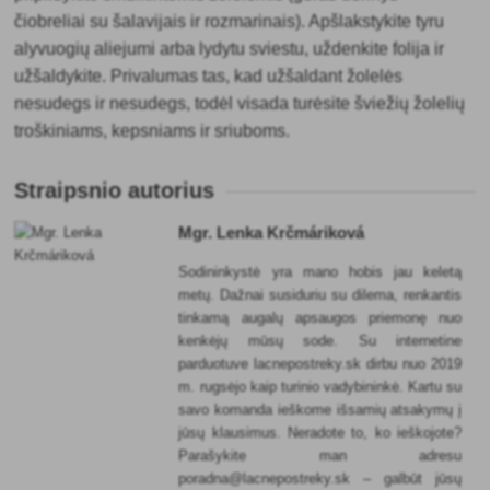
čiobreliai su šalavijais ir rozmarinais). Apšlakstykite tyru
alyvuogių aliejumi arba lydytu sviestu, uždenkite folija ir
užšaldykite. Privalumas tas, kad užšaldant žolelės
nesudegs ir nesudegs, todėl visada turėsite šviežių žolelių
troškiniams, kepsniams ir sriuboms.
Straipsnio autorius
Mgr. Lenka Krčmáriková
Sodininkystė yra mano hobis jau keletą
metų. Dažnai susiduriu su dilema, renkantis
tinkamą augalų apsaugos priemonę nuo
kenkėjų mūsų sode. Su internetine
parduotuve lacnepostreky.sk dirbu nuo 2019
m. rugsėjo kaip turinio vadybininkė. Kartu su
savo komanda ieškome išsamių atsakymų į
jūsų klausimus. Neradote to, ko ieškojote?
Parašykite man adresu
poradna@lacnepostreky.sk – galbūt jūsų