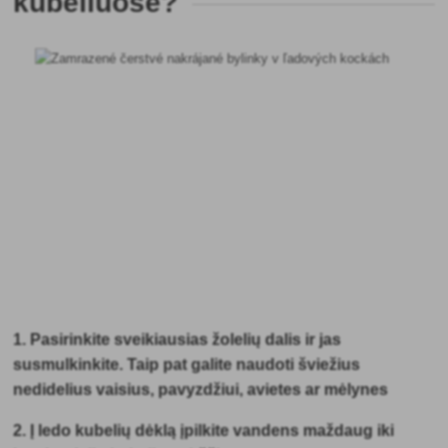
kubeliuose?
1. Pasirinkite sveikiausias žolelių dalis ir jas
susmulkinkite. Taip pat galite naudoti šviežius
nedidelius vaisius, pavyzdžiui, avietes ar mėlynes
2. Į ledo kubelių dėklą įpilkite vandens maždaug iki