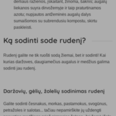
derliaus ražienos, įskaitant, žinoma, šaknis; augalų
liekanos suyra dirvožemyje ir taip praturtinamos
azotu; nupjautos antžeminės augalų dalys
sumaišomos su subrendusiu kompostu, skirtu
paskleisti.
Ką sodinti sode rudenį?
Rudenį galite
ne tik ruošti sodą žiemai, bet ir sodinti! Kai
kurias daržoves, daugiamečius augalus ir medžius galima
sodinti jau rudenį.
Daržovių, gėlių, žolelių sodinimas rudenį
Galite
sodinti česnakus, morkas, pastarnokus, svogūnus,
petražoles ir salotas... tačiau nepamirškite jų uždengti