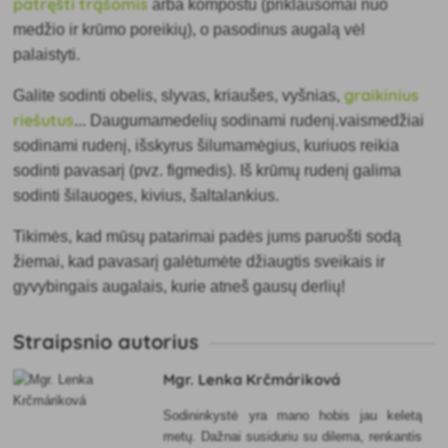
patręšti trąšomis
arba kompostu (priklausomai nuo
medžio ir krūmo poreikių), o pasodinus augalą vėl
palaistyti.
graikinius
Galite sodinti obelis, slyvas, kriaušes, vyšnias,
riešutus
... Dauguma
medelių
sodinami rudenį.vaismedžiai
sodinami rudenį, išskyrus šilumamėgius, kuriuos reikia
sodinti pavasarį (pvz. figmedis). Iš krūmų rudenį galima
sodinti šilauoges, kivius, šaltalankius.
Tikimės, kad mūsų patarimai padės jums paruošti sodą
žiemai, kad pavasarį galėtumėte džiaugtis sveikais ir
gyvybingais augalais, kurie atneš gausų derlių!
Straipsnio autorius
Mgr. Lenka Krčmáriková
Sodininkystė yra mano hobis jau keletą
metų. Dažnai susiduriu su dilema, renkantis