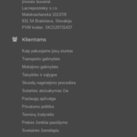
Įmonės buveinė:
Lacnepostreky s.r.o.
Malokrasňanská 10137/8
831 54 Bratislava, Slovakija
PVM kodas: SK2120731437
Klientams
Kaip pakuojame jūsų siuntas
Transporto galimybės
Mokėjimo galimybės
Taisyklės ir sąlygos
Skundų nagrinėjimo procedūra
Sutarties atsisakymas čia
Paslaugų apžvalga
Privatumo politika
Terminų žodynėlis
Prekės ženklai pasiūlyme
Svetainės žemėlapis