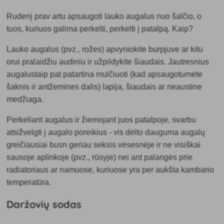
Rudenį prav
artu apsaugoti lauko augalus nuo šalčio, o
tuos, kuriuos galima perkelti, perkelti į patalpą. Kaip?
Lauko augalus (pvz., rožes) apvyniokite burpjuve ar kitu
orui pralaidžiu audiniu ir užpildykite šiaudais.
Jautresnius
augalus
taip pat patartina
mulčiuoti (kad apsaugotumėte
šaknis ir antžemines dalis) lapija, šiaudais ar neaustine
medžiaga.
Perkeliant augalus ir žiemojant juos patalpoje
, svarbu
atsižvelgti į augalo poreikius - vis dėlto dauguma augalų
greičiausiai busn geriau seksis vėsesnėje ir ne visiškai
sausoje aplinkoje (pvz., rūsyje) nei ant palangės prie
radiatoriaus ar namuose, kuriuose yra per aukšta kambario
temperatūra.
Daržovių sodas