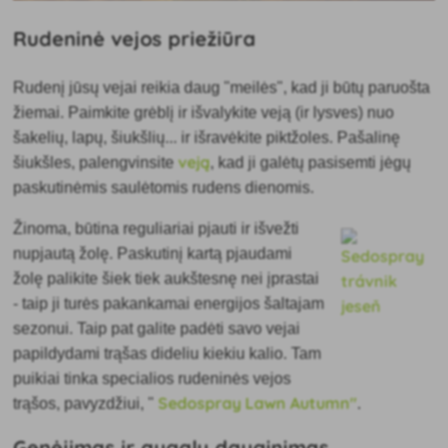
Rudeninė vejos priežiūra
Rudenį jūsų vejai reikia daug "meilės", kad ji būtų paruošta
žiemai. Paimkite grėblį ir
išvalykite veją (ir lysves) nuo
šakelių, lapų, šiukšlių... ir išravėkite piktžoles. Pašalinę
veją
šiukšles, palengvinsite
, kad ji galėtų pasisemti jėgų
paskutinėmis saulėtomis rudens dienomis.
Žinoma, būtina
reguliariai pjauti ir išvežti
nupjautą žolę. Paskutinį kartą pjaudami
žolę palikite šiek tiek aukštesnę nei įprastai
- taip ji turės pakankamai energijos šaltajam
sezonui. Taip pat galite padėti savo vejai
papildydami trąšas dideliu kiekiu kalio. Tam
puikiai tinka specialios rudeninės vejos
Sedospray Lawn Autumn"
trąšos, pavyzdžiui, "
.
Genėjimas ir augalų dauginimas