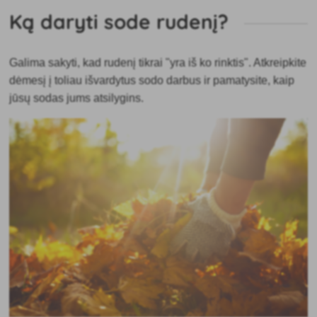
Ką daryti sode rudenį?
Galima sakyti, kad rudenį tikrai "yra iš ko rinktis". Atkreipkite
dėmesį į toliau išvardytus sodo darbus ir pamatysite, kaip
jūsų sodas jums atsilygins.