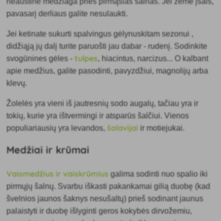
neaustine medžiaga prieš pirmąsias šalnas. Jei žemė įšals,
pavasarį derliaus galite nesulaukti.
Jei ketinate sukurti spalvingus
gėlynus
kitam sezonui
,
didžiąją jų dalį turite paruošti jau dabar - rudenį. Sodinkite
tulpes
svogūnines gėles -
, hiacintus, narcizus... O kalbant
apie medžius, galite pasodinti, pavyzdžiui, magnolijų arba
klevų.
Žolelės
yra vieni iš jautresnių sodo augalų, tačiau yra ir
tokių, kurie yra ištvermingi ir atsparūs šalčiui. Vienos
šalavijai
populiariausių yra levandos,
ir motiejukai.
Medžiai ir krūmai
Vaismedžius ir vaiskrūmius
galima sodinti nuo spalio iki
pirmųjų šalnų. Svarbu iškasti pakankamai gilią duobę (kad
švelnios jaunos šaknys nesušaltų) prieš sodinant jaunus
palaistyti ir duobę išlyginti geros kokybės dirvožemiu,