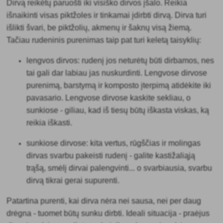
Dirvą reikėtų paruošti iki visiško dirvos įšalo. Reikia
išnaikinti visas piktžoles ir tinkamai įdirbti dirvą. Dirva turi
išlikti švari, be piktžolių, akmenų ir šaknų visą žiemą.
Tačiau rudeninis purenimas taip pat turi keletą taisyklių:
lengvos dirvos
: rudenį jos neturėtų būti dirbamos, nes
tai gali dar labiau jas nuskurdinti. Lengvose dirvose
purenimą, barstymą ir komposto įterpimą atidėkite iki
pavasario. Lengvose dirvose kaskite sekliau, o
sunkiose - giliau, kad iš tiesų būtų iškasta viskas, ką
reikia iškasti.
sunkiose dirvose
: kita vertus, rūgščias ir molingas
dirvas svarbu pakeisti rudenį - galite kastižaliąją
trąšą, smėlį dirvai palengvinti... o svarbiausia, svarbu
dirvą tikrai gerai supurenti.
Patartina purenti, kai
dirva nėra nei sausa, nei per daug
drėgna - tuomet būtų sunku dirbti. Ideali situacija - praėjus