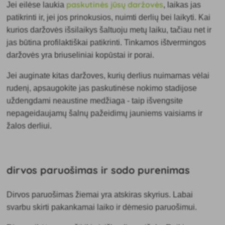
paskutinės jūsų daržovės
Jei eilėse laukia
, laikas jas
patikrinti ir, jei jos prinokusios, nuimti derlių bei laikyti. Kai
kurios daržovės išsilaikys šaltuoju metų laiku, tačiau net ir
jas būtina profilaktiškai patikrinti. Tinkamos ištvermingos
daržovės yra briuseliniai kopūstai ir porai.
Jei auginate kitas daržoves, kurių derlius nuimamas vėlai
rudenį, apsaugokite jas paskutinėse nokimo stadijose
uždengdami neaustine medžiaga - taip išvengsite
nepageidaujamų šalnų pažeidimų jauniems vaisiams ir
žalos derliui.
dirvos paruošimas ir sodo purenimas
Dirvos paruošimas žiemai yra atskiras skyrius. Labai
svarbu skirti pakankamai laiko ir dėmesio paruošimui.