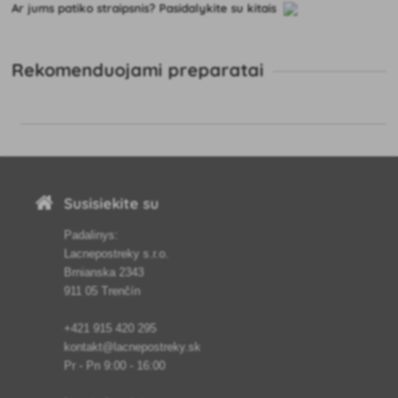
Ar jums patiko straipsnis? Pasidalykite su kitais
Rekomenduojami preparatai
Susisiekite su
Padalinys:
Lacnepostreky s.r.o.
Brnianska 2343
911 05 Trenčín
+421 915 420 295
kontakt@lacnepostreky.sk
Pr - Pn 9:00 - 16:00