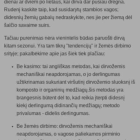
dienai ar dviem po lietaus, kai dirva dar pusiau drėgna.
Rudenį kaskite taip, kad susidarytų stambios vagos;
didesnių žemių gabalų nedraskykite, nes jie per žiemą dėl
šalčio savaime suirs.
Tačiau purenimas nėra vienintelis būdas
paruošti dirvą
kitam sezonui. Yra tam tikrų "tendencijų" ir žemės dirbimo
srityje; pakalbėkime apie jas šiek tiek plačiau:
Be kasimo
: tai angliškas metodas, kai dirvožemis
mechaniškai neapdorojamas, o jo derlingumas
užtikrinamas sukuriant viršutinį dirvožemio sluoksnį iš
komposto ir organinių medžiagų.šis metodas yra
brangesnis būtent dėl to, kad reikia įterpti didesnį
kiekį derlingumą didinančių medžiagų; metodo
privalumas - didelis derlingumas.
Be žemės dirbimo
: dirvožemis mechaniškai
neapdorojamas, o vagose paliekamos pirminio