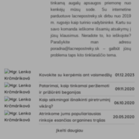
tinkamą augalų apsaugos priemonę nuo
kenkėjų mūsų sode. Su internetine
parduotuve lacnepostreky.sk dirbu nuo 2019
m. rugsėjo kaip turinio vadybininkė. Kartu su
savo komanda ieškome išsamių atsakymų į
jūsų klausimus. Neradote to, ko ieškojote?
Parašykite man adresu
poradna@lacnepostreky.sk – galbūt jūsų
problema taps kito tinklaraščio tema.
Kovokite su kerpėmis ant vaismedžių
01.12.2023
Patarimai, kaip tinkamai peržiemoti
09.11.2020
ir prižiūrėti begonijas
Kaip sėkmingai išnaikinti piretruminį
06.10.2020
vikšrą?
Atrinkome jums populiariausias
20.05.2020
rinkoje esančias organines trąšas
Įkelti daugiau