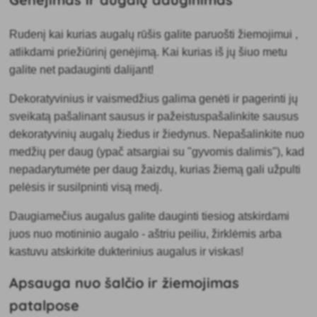
Rudenį kai kurias augalų rūšis galite paruošti žiemojimui
,
atlikdami priežiūrinį genėjimą. Kai kurias iš jų šiuo metu
galite net padauginti dalijant!
Dekoratyvinius ir vaismedžius galima genėti ir pagerinti jų
sveikatą
pašalinant sausus ir pažeistuspašalinkite sausus
dekoratyvinių augalų žiedus ir žiedynus. Nepašalinkite nuo
medžių per daug (ypač atsargiai su "gyvomis dalimis"), kad
nepadarytumėte per daug žaizdų, kurias žiemą gali užpulti
pelėsis ir susilpninti visą medį.
Daugiamečius augalus galite
dauginti tiesiog atskirdami
juos nuo motininio augalo - aštriu peiliu, žirklėmis arba
kastuvu atskirkite dukterinius augalus ir viskas!
Apsauga nuo šalčio ir žiemojimas
patalpose