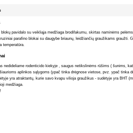
s
s
o blokų pavidalo su veikliąja medžiaga brodifakumu, skirtas naminėms pelėms,
ruziniai parafino blokai su daugybe briaunų, leidžiančių graužikams graužti. G
ta temperatūra.
mai
s nedideliame rodenticido kiekyje , saugus netikslinėms rūšims ( šunims, ka
šiaurioms aplinkos sąlygoms (ypač tinka drėgnose vietose, pvz. ypač tinka drė
ėtyje yra atraktantų, kurie savo kvapu vilioja graužikus - sudėtyje yra BHT (mu
ioji medžiaga.
!