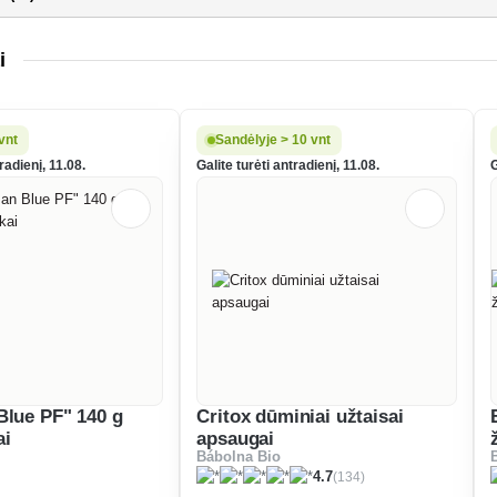
i
vnt
Sandėlyje > 10 vnt
tradienį, 11.08.
Galite turėti antradienį, 11.08.
G
Blue PF" 140 g
Critox dūminiai užtaisai
ai
apsaugai
Bábolna Bio
(134)
4.7