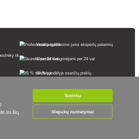
Visada suteiksime jums ekspertų patarimų
ostreky.sk
Skundai išnagrinėjami per 24 val
85 % sandėlyje esančių prekių
Pristatymas per 24 h nuo pirmadienio iki
penktadienio
Sutinku
s
Slapukų nustatymai
te su šių