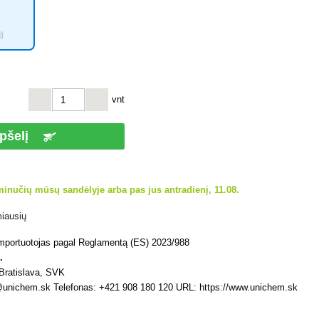
)
vnt
epšelį
inučių mūsų sandėlyje arba pas jus antradienį, 11.08.
miausių
 importuotojas pagal Reglamentą (ES) 2023/988
.
Bratislava, SVK
@unichem.sk Telefonas: +421 908 180 120 URL: https://www.unichem.sk