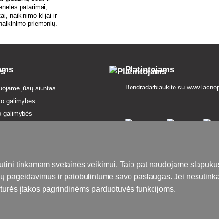
nelės patarimai,
ai, naikinimo klijai ir
naikinimo priemonių.
tams
Platintojams
Bendradarbiaukite su
www.lacnep
uojame jūsų siuntas
to galimybės
o galimybės
 ir sąlygos
agrinėjimo procedūra
s atsisakymas čia
ūtini tinkamam svetainės veikimui. Taip pat naudojame slapuku
 apžvalga
ūsų pageidavimus ir patobulintume savo paslaugas. Jei nesutinka
 politika
eturės įtakos pagrindinėms parduotuvės funkcijoms.
žodynėlis
enklai pasiūlyme
s žemėlapis