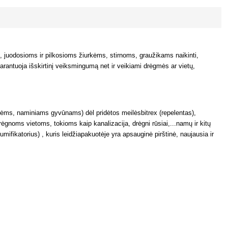
 juodosioms ir pilkosioms žiurkėms, stirnoms, graužikams naikinti,
arantuoja išskirtinį veiksmingumą net ir veikiami drėgmės ar vietų,
tėms, naminiams gyvūnams) dėl pridėtos meilėsbitrex (repelentas),
gnoms vietoms, tokioms kaip kanalizacija, drėgni rūsiai,...namų ir kitų
mifikatorius) , kuris leidžiapakuotėje yra apsauginė pirštinė, naujausia ir