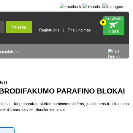
Krepšelis
0
Paieška
Registruotis
Prisijungimas
0
,00 €
sisiekite su
LT
5.0
BRODIFAKUMO PARAFINO BLOKAI
keliai - tai preparatas, skirtas naminėms pelėms, juodosioms ir pilkosioms
 graužikams naikinti, daugiausia lauke.