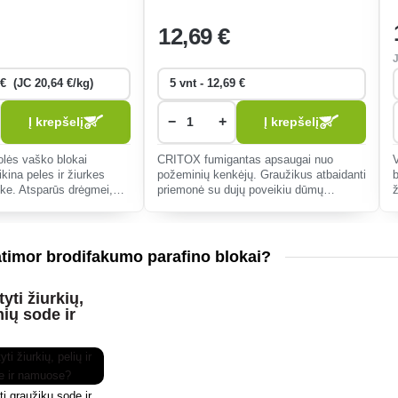
12
,69 €
−
+
Į krepšelį
Į krepšelį
olės vaško blokai
CRITOX fumigantas apsaugai nuo
kina peles ir žiurkes
požeminių kenkėjų. Graužikus atbaidanti
uke. Atsparūs drėgmei,
priemonė su dujų poveikiu dūmų
užikams, saugūs, kai
bombos pavidalu.
amai.
t
atimor brodifakumo parafino blokai?
yti žiurkių,
mių sode ir
ti graužikų sode ir