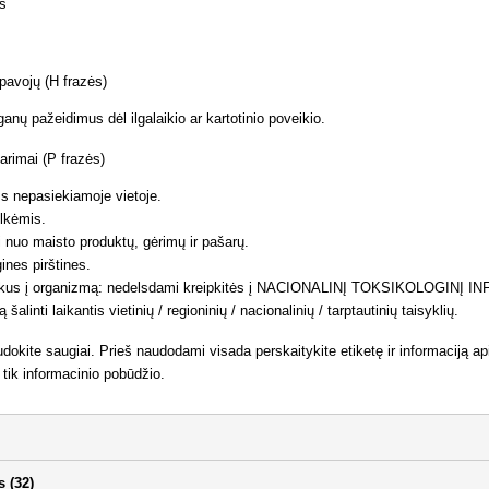
is
 pavojų (H frazės)
ganų pažeidimus dėl ilgalaikio ar kartotinio poveikio.
rimai (P frazės)
ms nepasiekiamoje vietoje.
lkėmis.
ai nuo maisto produktų, gėrimų ir pašarų.
ines pirštines.
tekus į organizmą: nedelsdami kreipkitės į NACIONALINĮ TOKSIKOLOGINĮ 
ą šalinti laikantis vietinių / regioninių / nacionalinių / tarptautinių taisyklių.
udokite saugiai. Prieš naudodami visada perskaitykite etiketę ir informaciją ap
 tik informacinio pobūdžio.
s (32)