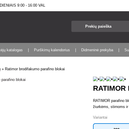
IENIAIS 9:00 - 16:00 VAL
kėjų katalogas
Purškimų kalendorius
Didmeninė prekyba
Su
ų
»
Ratimor brodifakumo parafino blokai
RATIMOR 
RATIMOR parafino blo
žiurkėms, stirnoms ir
Variantai