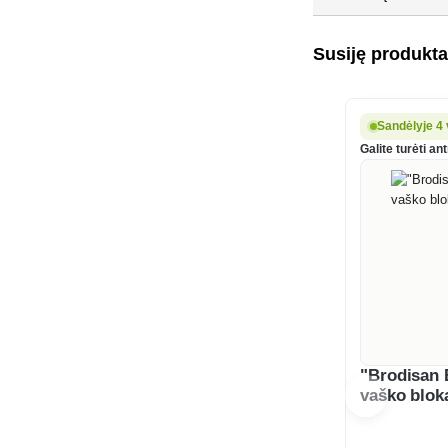
Susiję produkta
Sandėlyje 4 
Galite turėti an
"Brodisan 
vaško blok