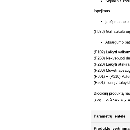
Signalinis žod
Įspėjimas
Įspėjimai apie
(H373) Gali sukelti or
Atsargumo pata
(P102) Laikyti vaika
(P260) Nekvėpuoti du
(P220) Laikyti atskir
(P280) Mūvėti apsaug
(P301) + (P310) Pa
(P501) Turinį / talpykl
Biocidinį produktą na
įspėjimo. Skaičiai yra
Parametrų lentelė
Produkto įvertinima