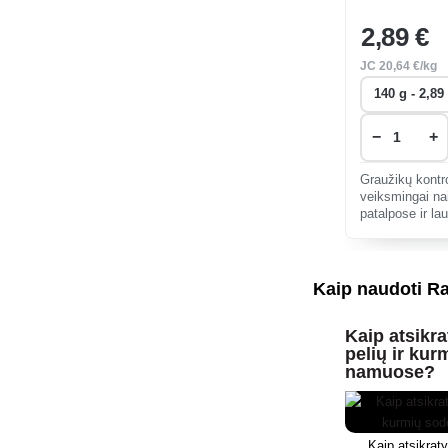
2
,89 €
JC
20
,64 €/kg
−
+
Graužikų kontr
veiksmingai nai
patalpose ir la
patrauklūs gra
naudojami tink
Kaip naudoti R
Kaip atsikrat
pelių ir kur
namuose?
Kaip atsikraty