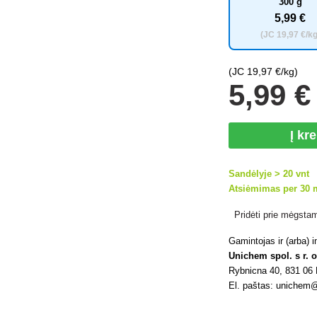
300 g
5
,99 €
(JC
19
,97 €/kg
(JC
19
,97 €/kg)
5
,99 €
Į kr
Sandėlyje > 20 vnt
Atsiėmimas per 30 m
Pridėti prie mėgsta
Gamintojas ir (arba)
Unichem spol. s r. o
Rybnicna 40, 831 06 
El. paštas: unichem