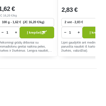
1
,62 €
2
,83 €
JC
16
,20 €/kg
−
+
−
+
Į krepšelį
Į krepšelį
Veiksmingi grūdų dribsniai su
Lipni gaudyklė ant medinio pagri
bromadiolonu greitai naikina peles,
paruošta naudoti iš karto (pelės,
žiurkes ir žiurkėnus. Lengva naudoti,
žiurkės, vabzdžiai).
natūralios formos, idealiai tinka namams
ir sodams. Saugus, kai naudojamas
eisingai.