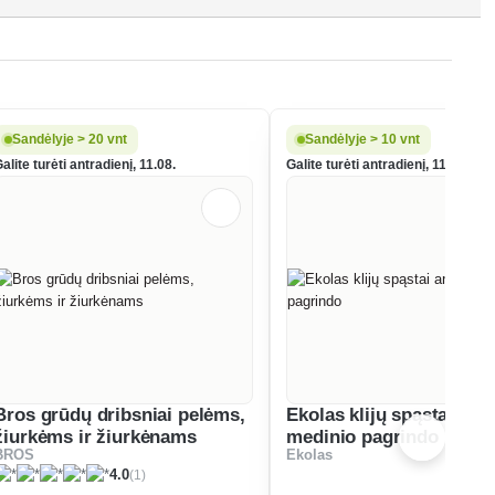
Sandėlyje > 20 vnt
Sandėlyje > 10 vnt
alite turėti antradienį, 11.08.
Galite turėti antradienį, 11.08.
Bros grūdų dribsniai pelėms,
Ekolas klijų spąstai ant
žiurkėms ir žiurkėnams
medinio pagrindo
BROS
Ekolas
(1)
4.0