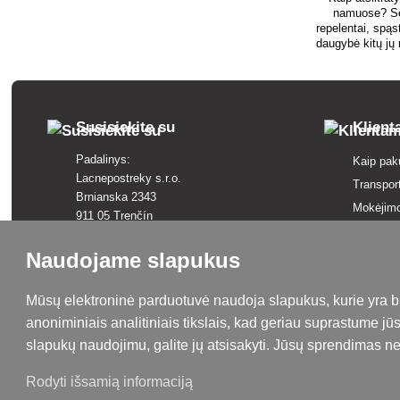
namuose? Se
repelentai, spąst
daugybė kitų jų 
Susisiekite su
Klien
Padalinys:
Kaip pak
Lacnepostreky s.r.o.
Transpor
Brnianska 2343
Mokėjim
911 05 Trenčín
Taisyklės
+421 915 420 295
Skundų n
Naudojame slapukus
kontakt@lacnepostreky.sk
Sutartie
Pr - Pn 9:00 - 16:00
Mūsų elektroninė parduotuvė naudoja slapukus, kurie yra b
Paslaugų
anoniminiais analitiniais tikslais, kad geriau suprastume j
Privatumo
Įmonės buveinė:
slapukų naudojimu, galite jų atsisakyti. Jūsų sprendimas n
Lacnepostreky s.r.o.
Terminų 
Malokrasňanská 10137/8
Prekės ž
Rodyti išsamią informaciją
831 54 Bratislava, Slovakija
Svetainė