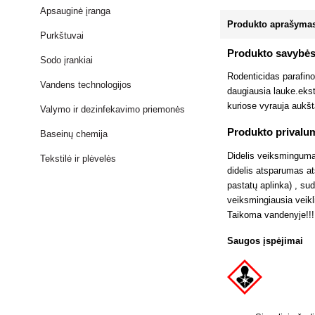
Apsauginė įranga
Produkto aprašyma
Purkštuvai
Produkto savybė
Sodo įrankiai
Rodenticidas parafin
Vandens technologijos
daugiausia lauke.ekst
kuriose vyrauja aukš
Valymo ir dezinfekavimo priemonės
Produkto privalu
Baseinų chemija
Didelis veiksminguma
Tekstilė ir plėvelės
didelis atsparumas at
pastatų aplinka) , sud
veiksmingiausia veikl
Taikoma vandenyje!!!
Saugos įspėjimai