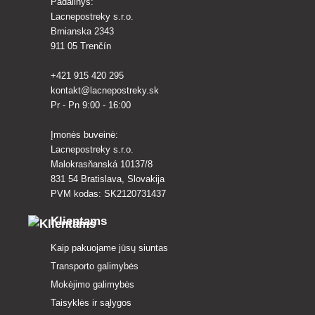
Padalinys:
Lacnepostreky s.r.o.
Brnianska 2343
911 05 Trenčín
+421 915 420 295
kontakt@lacnepostreky.sk
Pr - Pn 9:00 - 16:00
Įmonės buveinė:
Lacnepostreky s.r.o.
Malokrasňanská 10137/8
831 54 Bratislava, Slovakija
PVM kodas: SK2120731437
Klientams
Kaip pakuojame jūsų siuntas
Transporto galimybės
Mokėjimo galimybės
Taisyklės ir sąlygos