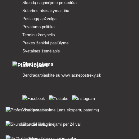
Skundų nagrinėjimo procedūra
Sutarties atsisakymas čia
Paslaugų apžvalga
Privatumo politika
Terminų žodynėlis
Prekės ženklai pasiūlyme
Svetainės žemėlapis
Platintojams
Bendradarbiaukite su
www.lacnepostreky.sk
Visada suteiksime jums ekspertų patarimų
Skundai išnagrinėjami per 24 val
85 % sandėlyje esančių prekių