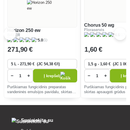
Chorus 50 wg
Horizon 250 ew
Floraservis
(17)
BAYER
4.6
(1)
5.0
271
,90 €
1
,60 €
−
+
−
+
Į krepšelį
Į kre
Purškiamas fungicidinis preparatas
Purškiamas fungicidinis pr
vandeninės emulsijos pavidalu, skirtas
skirtas apsaugoti grūdus nu
rapsų apsaugai nuo grybinių ligų,
kaulavaisių apsaugai nuo moniliozės ir
vynmedžių apsaugai nuo miltligės.
Susisiekite su