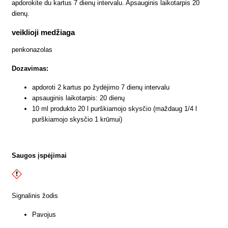
apdorokite du kartus 7 dienų intervalu. Apsauginis laikotarpis 20
dienų.
veiklioji medžiaga
penkonazolas
Dozavimas:
apdoroti 2 kartus po žydėjimo 7 dienų intervalu
apsauginis laikotarpis: 20 dienų
10 ml produkto 20 l purškiamojo skysčio (maždaug 1/4 l
purškiamojo skysčio 1 krūmui)
Saugos įspėjimai
Signalinis žodis
Pavojus