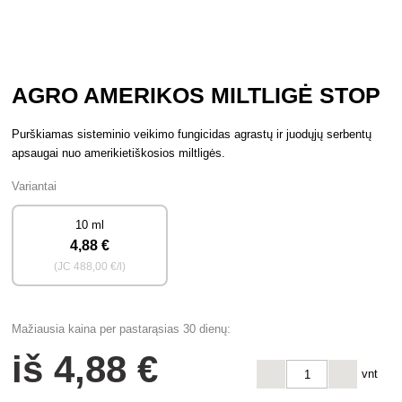
AGRO AMERIKOS MILTLIGĖ STOP
Purškiamas sisteminio veikimo fungicidas agrastų ir juodųjų serbentų
apsaugai nuo amerikietiškosios miltligės.
Variantai
10 ml
4
,88 €
(JC
488
,00 €/l)
Mažiausia kaina per pastarąsias 30 dienų:
iš
4
,88 €
vnt