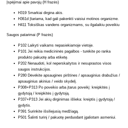
Įspėjimai apie pavojų (H frazės)
H319 Smarkiai dirgina akis.
H361d Įtariama, kad gali pakenkti vaisiui motinos organizme.
H411 Toksiškas vandens organizmams, su ilgalaikiu poveikiu
Saugos patarimai (P frazės)
P102 Laikyti vaikams nepasiekiamoje vietoje.
P101 Jei reikia medicininės pagalbos - turėkite po ranka
produkto pakuotę arba etiketę.
P202 Nenaudoti, kol neperskaitytos ir nesuprastos visos
saugos instrukcijos.
P280 Dėvėkite apsaugines pirštines / apsauginius drabužius /
apsauginius akinius / veido skydelį.
P308+P313 Po poveikio arba įtarus poveikį: kreipkitės į
gydytoją / kreipkitės į gydytoją.
P337+P313 Jei akių dirginimas išlieka: kreiptis į gydytoją /
gydytis.
P391 Surinkite išsiliejusią medžiagą.
P501 Šalinti turinį / pakuotę perduodant įgaliotam asmeniui.