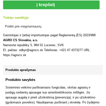
Į krepšelį
Tiekėjo sandėlyje
Pridėti prie mėgstamiausių
Gamintojas ir (arba) importuotojas pagal Reglamentą (ES) 2023/988
AGRO CS Slovakia, a.s.
Namestie republiky 5, 984 01 Lucenec, SVK
El. paštas: odbyt@agrocs.sk Telefonas: +421 47 4373277 URL:
https://agrocs.sk
Produkto aprašymas
Produkto savybės
Sisteminio veikimo purškiamasis fungicidas, skirtas agrastų ir
juodųjų serbentų apsaugai nuo amerikietiškosios miltligės. Jis
apsaugo augalą ir prieš užsikrėtimą (prevencija), ir po užsikrėtimo
(gydomasis poveikis). Naudojamas purškiant į skrotelę. Po žydėjimo