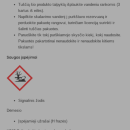
Tuščią šio produkto talpyklą išplaukite vandeniu rankomis (3
kartus iš eilės).
Nupilkite skalavimo vandenį į purkštuvo rezervuarą ir
perduokite pakuotę rangovui, turinčiam licenciją surinkti ir
šalinti tuščias pakuotes.
Paruoškite tik tokį purškiamojo skysčio kiekį, kokį naudosite.
Pakuotės pakartotinai nenaudokite ir nenaudokite kitiems
tikslams!
Saugos įspėjimai
Signalinis žodis
Dėmesio
Įspėjamieji užrašai (H frazės)