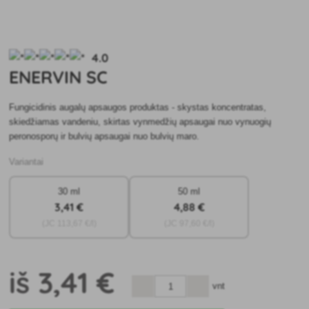
4.0
ENERVIN SC
Fungicidinis augalų apsaugos produktas - skystas koncentratas,
skiedžiamas vandeniu, skirtas vynmedžių apsaugai nuo vynuogių
peronosporų ir bulvių apsaugai nuo bulvių maro.
Variantai
30 ml
50 ml
3
,41 €
4
,88 €
(JC
113
,67 €/l)
(JC
97
,60 €/l)
iš
3
,41 €
vnt