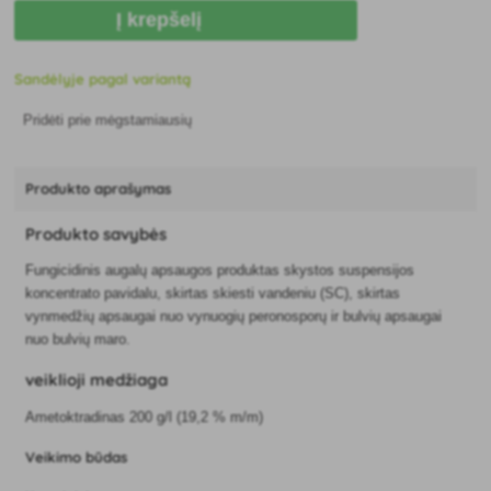
Į krepšelį
Sandėlyje pagal variantą
Pridėti prie mėgstamiausių
Produkto aprašymas
Produkto savybės
Fungicidinis augalų apsaugos produktas skystos suspensijos
koncentrato pavidalu, skirtas skiesti vandeniu (SC), skirtas
vynmedžių apsaugai nuo vynuogių peronosporų ir bulvių apsaugai
nuo bulvių maro.
veiklioji medžiaga
Ametoktradinas 200 g/l (19,2 % m/m)
Veikimo būdas