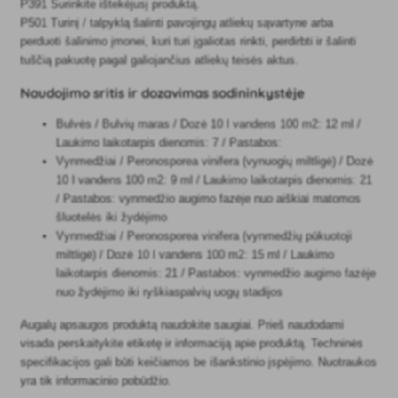
P391 Surinkite ištekėjusį produktą.
P501 Turinį / talpyklą šalinti pavojingų atliekų sąvartyne arba
perduoti šalinimo įmonei, kuri turi įgaliotas rinkti, perdirbti ir šalinti
tuščią pakuotę pagal galiojančius atliekų teisės aktus.
Naudojimo sritis ir dozavimas sodininkystėje
Bulvės / Bulvių maras / Dozė 10 l vandens 100 m2: 12 ml /
Laukimo laikotarpis dienomis: 7 / Pastabos:
Vynmedžiai / Peronosporea vinifera (vynuogių miltligė) / Dozė
10 l vandens 100 m2: 9 ml / Laukimo laikotarpis dienomis: 21
/ Pastabos: vynmedžio augimo fazėje nuo aiškiai matomos
šluotelės iki žydėjimo
Vynmedžiai / Peronosporea vinifera (vynmedžių pūkuotoji
miltligė) / Dozė 10 l vandens 100 m2: 15 ml / Laukimo
laikotarpis dienomis: 21 / Pastabos: vynmedžio augimo fazėje
nuo žydėjimo iki ryškiaspalvių uogų stadijos
Augalų apsaugos produktą naudokite saugiai. Prieš naudodami
visada perskaitykite etiketę ir informaciją apie produktą. Techninės
specifikacijos gali būti keičiamos be išankstinio įspėjimo. Nuotraukos
yra tik informacinio pobūdžio.