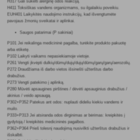
H317 Gali sukelti alerginę odos reakciją.
H411 Toksiškas vandens organizmams, su ilgalaikiu poveikiu.
EUH401 Laikykitės naudojimo instrukcijų, kad išvengtumėte
pavojaus žmonių sveikatai ir aplinkai.
Saugos patarimai (P sakiniai)
P101 Jei reikalinga medicininė pagalba, turėkite produkto pakuotę
arba etiketę.
P102 Laikyti vaikams nepasiekiamoje vietoje.
P261 Vengti įkvėpti dulkių/dūmų/dujų/dujų/dūmų/garų/garų/aerozolių.
P272 Draudžiama iš darbo vietos išsinešti užterštus darbo
drabužius.
P273 Vengti patekimo į aplinką.
P280 Mūvėti apsaugines pirštines / dėvėti apsauginius drabužius /
akinius / veido apsaugą.
P302+P352 Patekus ant odos: nuplauti dideliu kiekiu vandens ir
muilo.
P333+P313 Jei atsiranda odos dirginimas ar bėrimas: kreipkitės į
gydytoją / kreipkitės medicininės pagalbos.
P362+P364 Prieš tolesnį naudojimą nusivilkti užterštus drabužius ir
išskalbti.