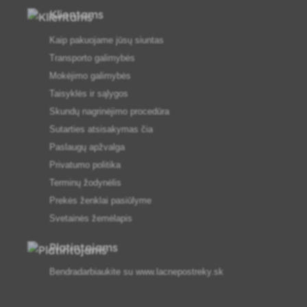
Klientams
Kaip pakuojame jūsų siuntas
Transporto galimybės
Mokėjimo galimybės
Taisyklės ir sąlygos
Skundų nagrinėjimo procedūra
Sutarties atsisakymas čia
Paslaugų apžvalga
Privatumo politika
Terminų žodynėlis
Prekės ženklai pasiūlyme
Svetainės žemėlapis
Platintojams
Bendradarbiaukite su
www.lacnepostreky.sk