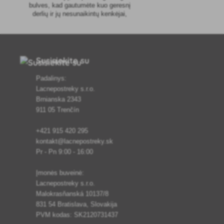
bulves, kad gautumėte kuo geresnį
derlių ir jų nesunaikintų kenkėjai,
įvairios ligos ar dirvos užmirkimas dėl
dirvos suardymo.
Susisiekite su
Padalinys:
Lacnepostreky s.r.o.
Brnianska 2343
911 05 Trenčín
+421 915 420 295
kontakt@lacnepostreky.sk
Pr - Pn 9:00 - 16:00
Įmonės buveinė:
Lacnepostreky s.r.o.
Malokrasňanská 10137/8
831 54 Bratislava, Slovakija
PVM kodas: SK2120731437