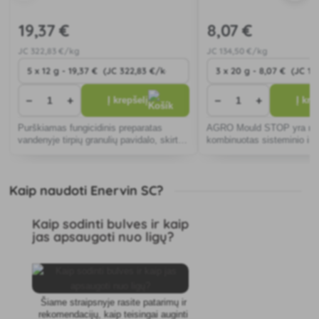
19
,37 €
8
,07 €
JC
322
,83 €/kg
JC
134
,50 €/kg
−
+
−
+
Į krepšelį
Į kre
Purškiamas fungicidinis preparatas
AGRO Mould STOP yra mo
vandenyje tirpių granulių pavidalo, skirtas
kombinuotas sisteminio ir k
nuo grybinių ligų vynuogynuose.
veikimo fungicidas granuli
pelėsio ant bulvių, svogūn
pomidorų, agurkų.
Kaip naudoti Enervin SC?
Kaip sodinti bulves ir kaip
jas apsaugoti nuo ligų?
Šiame straipsnyje rasite patarimų ir
rekomendacijų, kaip teisingai auginti