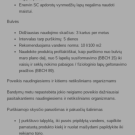
Enervin SC apdorotų vynmedžių lapų negalima naudoti
maistui.
Bulvės
Didžiausias naudojimo skaičius: 3 kartus per metus
Intervalas tarp purškimų: 5 dienos
Rekomenduojama vandens norma: 10 l/100 m2
Naudokite produktą profilaktiškai, kaip purškimo nuo bulvių
maro plano dalį, nuo 5 lapelių susiformavimo (BBCH 15) iki
vaisių ir sėklų nokimo pabaigos / fiziologinio lapų geltonavimo
pradžios (BBCH 89).
Poveikis naudingiesiems ir kitiems netiksliniams organizmams
Bandymų metu nepastebėta jokio neigiamo poveikio dažniausiai
pasitaikantiems naudingiesiems ir netiksliniams organizmams.
Purškiamojo skysčio paruošimas ir pakuočių šalinimas
Į purkštuvo talpyklą, iki pusės pripildytą vandens, supilkite
pamatuotą produkto kiekį ir nuolat maišydami papildykite iki
reikiamo tūrio.