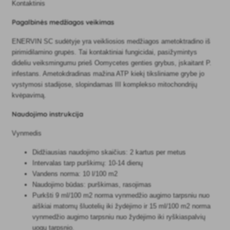
Kontaktinis
Pagalbinės medžiagos veikimas
ENERVIN SC sudėtyje yra veikliosios medžiagos ametoktradino iš
pirimidilamino grupės. Tai kontaktiniai fungicidai, pasižymintys
dideliu veiksmingumu prieš Oomycetes genties grybus, įskaitant P.
infestans. Ametokdradinas mažina ATP kiekį tiksliniame grybe jo
vystymosi stadijose, slopindamas III komplekso mitochondrijų
kvėpavimą.
Naudojimo instrukcija
Vynmedis
Didžiausias naudojimo skaičius: 2 kartus per metus
Intervalas tarp purškimų: 10-14 dienų
Vandens norma: 10 l/100 m2
Naudojimo būdas: purškimas, rasojimas
Purkšti 9 ml/100 m2 norma vynmedžio augimo tarpsniu nuo
aiškiai matomų šluotelių iki žydėjimo ir 15 ml/100 m2 norma
vynmedžio augimo tarpsniu nuo žydėjimo iki ryškiaspalvių
uogų tarpsnio.