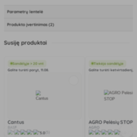
Parametrų lentelė
Produkto įvertinimas (2)
Susiję produktai
Sandėlyje > 20 vnt
Tiekėjo sandėlyje
Galite turėti poryt, 11.08.
Galite turėti ketvirtadienį, 1
Cantus
AGRO Pelėsių STOP
BASF
AGRO
5.0
5.0
(5)
(2)