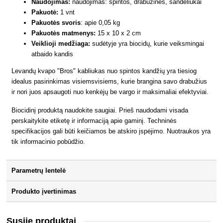
Naudojimas:
naudojimas: spintos, drabužinės, sandėliukai
Pakuotė:
1 vnt
Pakuotės svoris
: apie 0,05 kg
Pakuotės matmenys:
15 x 10 x 2 cm
Veiklioji medžiaga:
sudėtyje yra biocidų, kurie veiksmingai
atbaido kandis
Levandų kvapo "Bros" kabliukas nuo spintos kandžių yra tiesiog
idealus pasirinkimas visiemsvisiems, kurie brangina savo drabužius
ir nori juos apsaugoti nuo kenkėjų be vargo ir maksimaliai efektyviai.
Biocidinį produktą naudokite saugiai. Prieš naudodami visada
perskaitykite etiketę ir informaciją apie gaminį. Techninės
specifikacijos gali būti keičiamos be atskiro įspėjimo. Nuotraukos yra
tik informacinio pobūdžio.
Parametrų lentelė
Produkto įvertinimas
Susiję produktai