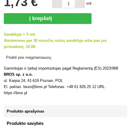
1
,73 €
vnt
Į krepšelį
Sandėlyje > 5 vnt
Atsiėmimas per 30 minučių mūsų sandėlyje arba pas jus
pirmadienį, 10.08.
Pridėti prie mėgstamiausių
Gamintojas ir (arba) importuotojas pagal Reglamentą (ES) 2023/988
BROS sp. z o.o.
ul. Karpia 24, 61-619 Poznan, POL
El. paštas: biuro@bros.pl Telefonas: +48 61 826 25 12 URL:
https://bros.pl
Produkto aprašymas
Produkto savybės