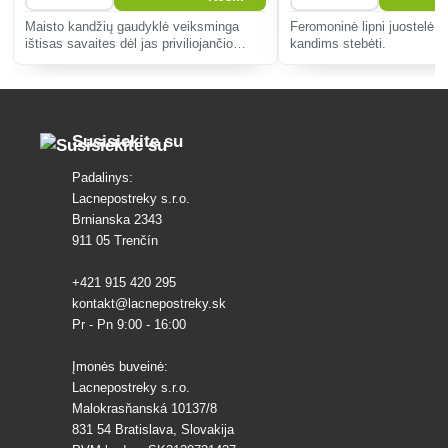
Maisto kandžių gaudyklė veiksminga
Feromoninė lipni juostelė d
ištisas savaites dėl jas priviliojančio
kandims stebėti.
lytinio feromono.
Susisiekite su
Padalinys:
Lacnepostreky s.r.o.
Brnianska 2343
911 05 Trenčín
+421 915 420 295
kontakt@lacnepostreky.sk
Pr - Pn 9:00 - 16:00
Įmonės buveinė:
Lacnepostreky s.r.o.
Malokrasňanská 10137/8
831 54 Bratislava, Slovakija