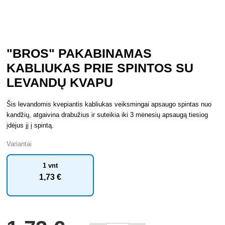
"BROS" PAKABINAMAS
KABLIUKAS PRIE SPINTOS SU
LEVANDŲ KVAPU
Šis levandomis kvepiantis kabliukas veiksmingai apsaugo spintas nuo
kandžių, atgaivina drabužius ir suteikia iki 3 mėnesių apsaugą tiesiog
įdėjus jį į spintą.
Variantai
1 vnt
1
,73 €