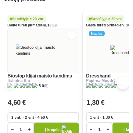
Sandėlyje > 20 vnt
Sandėlyje > 20 vnt
Galite turėti pirmadienį, 10.08.
Galite turėti pirmadienį, 10.
Naujas
Biostop klijai maisto kandims
Dressband
Bábolna Bio
Papírna Moudrý
(5)
(9)
5.0
5.0
4
,60 €
1
,30 €
−
+
−
+
Į krepšelį
Į kre