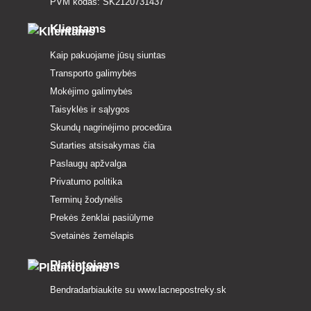
PVM kodas: SK2120731437
Klientams
Kaip pakuojame jūsų siuntas
Transporto galimybės
Mokėjimo galimybės
Taisyklės ir sąlygos
Skundų nagrinėjimo procedūra
Sutarties atsisakymas čia
Paslaugų apžvalga
Privatumo politika
Terminų žodynėlis
Prekės ženklai pasiūlyme
Svetainės žemėlapis
Platintojams
Bendradarbiaukite su
www.lacnepostreky.sk