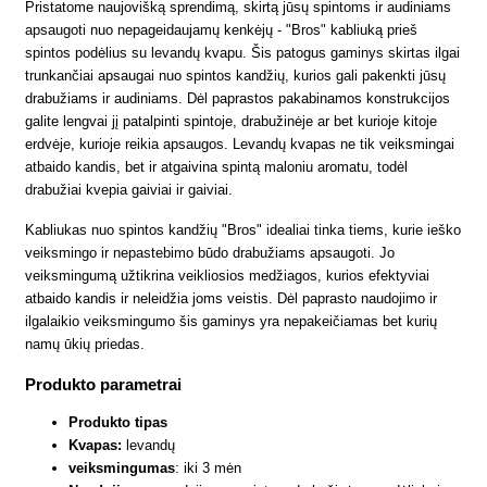
Pristatome naujovišką sprendimą, skirtą jūsų spintoms ir audiniams
apsaugoti nuo nepageidaujamų kenkėjų - "Bros" kabliuką prieš
spintos podėlius su levandų kvapu. Šis patogus gaminys skirtas ilgai
trunkančiai apsaugai nuo spintos kandžių, kurios gali pakenkti jūsų
drabužiams ir audiniams. Dėl paprastos pakabinamos konstrukcijos
galite lengvai jį patalpinti spintoje, drabužinėje ar bet kurioje kitoje
erdvėje, kurioje reikia apsaugos. Levandų kvapas ne tik veiksmingai
atbaido kandis, bet ir atgaivina spintą maloniu aromatu, todėl
drabužiai kvepia gaiviai ir gaiviai.
Kabliukas nuo spintos kandžių "Bros" idealiai tinka tiems, kurie ieško
veiksmingo ir nepastebimo būdo drabužiams apsaugoti. Jo
veiksmingumą užtikrina veikliosios medžiagos, kurios efektyviai
atbaido kandis ir neleidžia joms veistis. Dėl paprasto naudojimo ir
ilgalaikio veiksmingumo šis gaminys yra nepakeičiamas bet kurių
namų ūkių priedas.
Produkto parametrai
Produkto tipas
Kvapas:
levandų
veiksmingumas
: iki 3 mėn