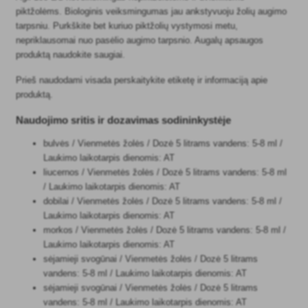
piktžolėms. Biologinis veiksmingumas jau ankstyvuoju žolių augimo
tarpsniu. Purkškite bet kuriuo piktžolių vystymosi metu,
nepriklausomai nuo pasėlio augimo tarpsnio. Augalų apsaugos
produktą naudokite saugiai.
Prieš naudodami visada perskaitykite etiketę ir informaciją apie
produktą.
Naudojimo sritis ir dozavimas sodininkystėje
bulvės / Vienmetės žolės / Dozė 5 litrams vandens: 5-8 ml /
Laukimo laikotarpis dienomis: AT
liucernos / Vienmetės žolės / Dozė 5 litrams vandens: 5-8 ml
/ Laukimo laikotarpis dienomis: AT
dobilai / Vienmetės žolės / Dozė 5 litrams vandens: 5-8 ml /
Laukimo laikotarpis dienomis: AT
morkos / Vienmetės žolės / Dozė 5 litrams vandens: 5-8 ml /
Laukimo laikotarpis dienomis: AT
sėjamieji svogūnai / Vienmetės žolės / Dozė 5 litrams
vandens: 5-8 ml / Laukimo laikotarpis dienomis: AT
sėjamieji svogūnai / Vienmetės žolės / Dozė 5 litrams
vandens: 5-8 ml / Laukimo laikotarpis dienomis: AT