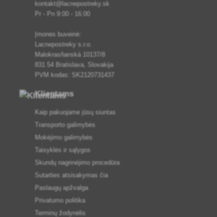
kontakt@lacnepostreky.sk
Pr - Pn 9:00 - 16:00
Įmonės buveinė:
Lacnepostreky s.r.o.
Malokrasňanská 10137/8
831 54 Bratislava, Slovakija
PVM kodas: SK2120731437
Klientams
Kaip pakuojame jūsų siuntas
Transporto galimybės
Mokėjimo galimybės
Taisyklės ir sąlygos
Skundų nagrinėjimo procedūra
Sutarties atsisakymas čia
Paslaugų apžvalga
Privatumo politika
Terminų žodynėlis