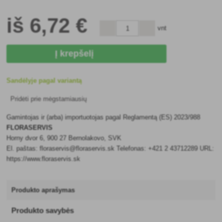
iš
6
,72 €
vnt
Į krepšelį
Sandėlyje pagal variantą
Pridėti prie mėgstamiausių
Gamintojas ir (arba) importuotojas pagal Reglamentą (ES) 2023/988
FLORASERVIS
Horny dvor 6, 900 27 Bernolakovo, SVK
El. paštas: floraservis@floraservis.sk Telefonas: +421 2 43712289 URL:
https://www.floraservis.sk
Produkto aprašymas
Produkto savybės