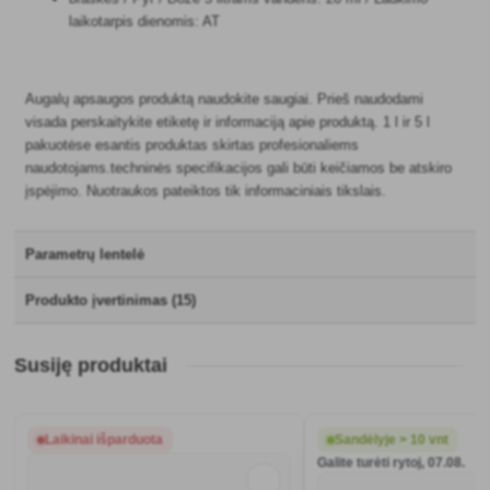
laikotarpis dienomis: AT
Augalų apsaugos produktą naudokite saugiai. Prieš naudodami
visada perskaitykite etiketę ir informaciją apie produktą. 1 l ir 5 l
pakuotėse esantis produktas skirtas profesionaliems
naudotojams.techninės specifikacijos gali būti keičiamos be atskiro
įspėjimo. Nuotraukos pateiktos tik informaciniais tikslais.
Parametrų lentelė
Produkto įvertinimas (15)
Susiję produktai
Laikinai išparduota
Sandėlyje > 10 vnt
Galite turėti rytoj, 07.08.