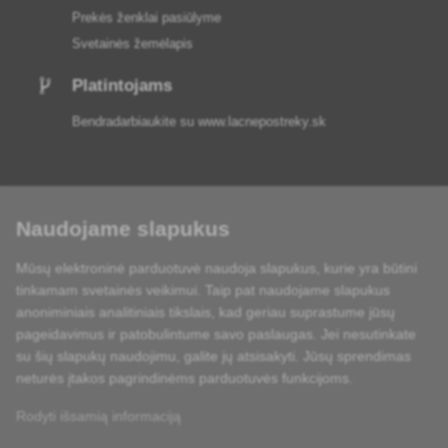
Prekės ženklai pasiūlyme
Svetainės žemėlapis
Platintojams
Bendradarbiaukite su
www.lacnepostreky.sk
Naudojame slapukus
Visada suteiksime jums ekspertų patarimų
Mūsų elektroninė parduotuvė naudoja slapukus, kurie yra būtini
Skundai išnagrinėjami per 24 val
tinkamam svetainės veikimui. Taip pat naudojame slapukus
anoniminiais analitiniais tikslais, kad geriau suprastume jūsų
85 % sandėlyje esančių prekių
pageidavimus ir patobulintume savo paslaugas. Jei nesutinkate
su šių slapukų naudojimu, galite jų atsisakyti. Jūsų sprendimas
Pristatymas per 24 h nuo pirmadienio iki penktadienio
neturės įtakos pagrindinėms parduotuvės funkcijoms.
Rodyti išsamią informaciją