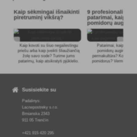
Kaip sėkmingai išnaikinti
9 profesionalių so
piretruminį vikšrą?
patarimai, kaip pag
pomidorų auginim
Kaip kovoti su šiuo negailestingu
Patarimai, kaip supapra
priešu arba kaip įveikti šliaužiančią
pomidorų auginimą. K
žolę savo sode? Turime jums
permakultūra? Kodėl vert
patarimų, kaip atsikratyti pjūklelio.
pomidorus? Vermikompo
bute? Kaip auginti pom
balkone?
Susisiekite su
Padalinys:
Lacnepostreky s.r.o.
Brnianska 2343
911 05 Trenčín
+421 915 420 295