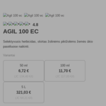
4.8
AGIL 100 EC
Selektyvusis herbicidas, skirtas žolinėms piktžolėms žemės ūkio
pasėliuose naikinti.
Variantai
50 ml
100 ml
6
,72 €
11
,70 €
(JC
134
,40 €/l)
(JC
117
,00 €/l)
5 L
321
,03 €
(JC
64
,21 €/l)