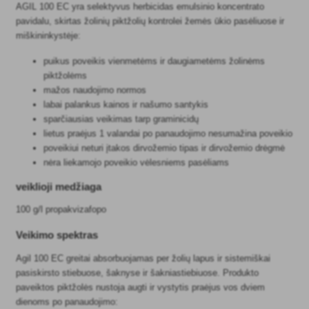
AGIL 100 EC yra selektyvus herbicidas emulsinio koncentrato
pavidalu, skirtas žolinių piktžolių kontrolei žemės ūkio pasėliuose ir
miškininkystėje:
puikus poveikis vienmetėms ir daugiametėms žolinėms
piktžolėms
mažos naudojimo normos
labai palankus kainos ir našumo santykis
sparčiausias veikimas tarp graminicidų
lietus praėjus 1 valandai po panaudojimo nesumažina poveikio
poveikiui neturi įtakos dirvožemio tipas ir dirvožemio drėgmė
nėra liekamojo poveikio vėlesniems pasėliams
veiklioji medžiaga
100 g/l propakvizafopo
Veikimo spektras
Agil 100 EC greitai absorbuojamas per žolių lapus ir sistemiškai
pasiskirsto stiebuose, šaknyse ir šakniastiebiuose. Produkto
paveiktos piktžolės nustoja augti ir vystytis praėjus vos dviem
dienoms po panaudojimo: