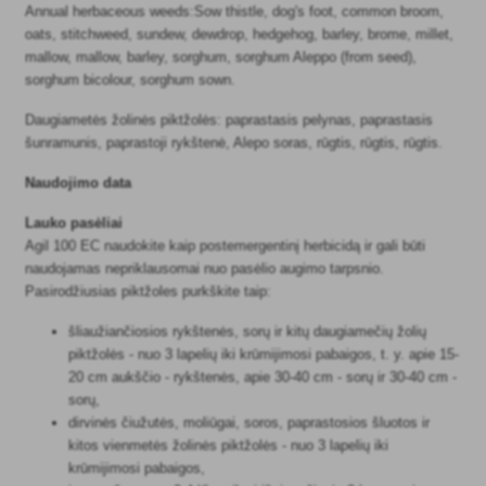
Annual herbaceous weeds:Sow thistle, dog's foot, common broom,
oats, stitchweed, sundew, dewdrop, hedgehog, barley, brome, millet,
mallow, mallow, barley, sorghum, sorghum Aleppo (from seed),
sorghum bicolour, sorghum sown.
Daugiametės žolinės piktžolės: paprastasis pelynas, paprastasis
šunramunis, paprastoji rykštenė, Alepo soras, rūgtis, rūgtis, rūgtis.
Naudojimo data
Lauko pasėliai
Agil 100 EC naudokite kaip postemergentinį herbicidą ir gali būti
naudojamas nepriklausomai nuo pasėlio augimo tarpsnio.
Pasirodžiusias piktžoles purkškite taip:
šliaužiančiosios rykštenės, sorų ir kitų daugiamečių žolių
piktžolės - nuo 3 lapelių iki krūmijimosi pabaigos, t. y. apie 15-
20 cm aukščio - rykštenės, apie 30-40 cm - sorų ir 30-40 cm -
sorų,
dirvinės čiužutės, moliūgai, soros, paprastosios šluotos ir
kitos vienmetės žolinės piktžolės - nuo 3 lapelių iki
krūmijimosi pabaigos,