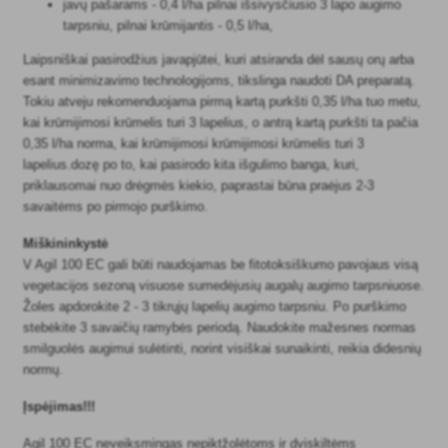
javų pašarams - 0,4 l/ha pilnai išsivysčiusio 3 lapo augimo
tarpsniu, pilnai krūmijantis - 0,5 l/ha,
Laipsniškai pasirodžius javapjūtei, kuri atsiranda dėl sausų orų arba
esant minimizavimo technologijoms, tikslinga naudoti DA preparatą.
Tokiu atveju rekomenduojama pirmą kartą purkšti 0,35 l/ha tuo metu,
kai krūmijimosi krūmelis turi 3 lapelius, o antrą kartą purkšti ta pačia
0,35 l/ha norma, kai krūmijimosi krūmijimosi krūmelis turi 3
lapelius.dozę po to, kai pasirodo kita išgulimo banga, kuri,
priklausomai nuo drėgmės kiekio, paprastai būna praėjus 2-3
savaitėms po pirmojo purškimo.
Miškininkystė
V Agil 100 EC gali būti naudojamas be fitotoksiškumo pavojaus visą
vegetacijos sezoną visuose sumedėjusių augalų augimo tarpsniuose.
Žoles apdorokite 2 - 3 tikrųjų lapelių augimo tarpsniu. Po purškimo
stebėkite 3 savaičių ramybės periodą. Naudokite mažesnes normas
smilguolės augimui sulėtinti, norint visiškai sunaikinti, reikia didesnių
normų.
Įspėjimas!!!
Agil 100 EC neveiksmingas nepiktžolėtoms ir dviskiltėms