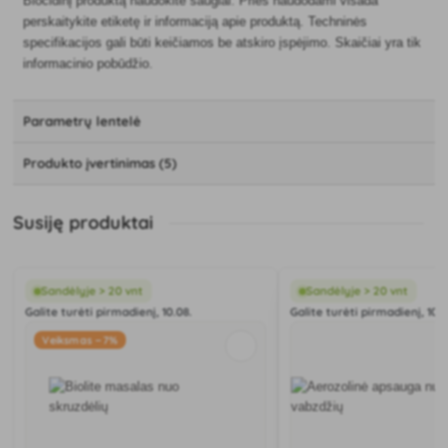
Biocidinį produktą naudokite saugiai. Prieš naudodami visada
perskaitykite etiketę ir informaciją apie produktą. Techninės
specifikacijos gali būti keičiamos be atskiro įspėjimo. Skaičiai yra tik
informacinio pobūdžio.
Parametrų lentelė
Produkto įvertinimas (5)
Susiję produktai
Sandėlyje > 20 vnt
Sandėlyje > 20 vnt
Galite turėti pirmadienį, 10.08.
Galite turėti pirmadienį, 10.0
Veiksmas −7%