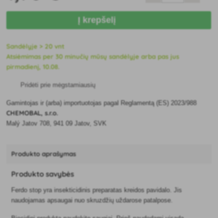
Į krepšelį
Sandėlyje > 20 vnt
Atsiėmimas per 30 minučių mūsų sandėlyje arba pas jus
pirmadienį, 10.08.
Pridėti prie mėgstamiausių
Gamintojas ir (arba) importuotojas pagal Reglamentą (ES) 2023/988
CHEMOBAL, s.r.o.
Malý Jatov 708, 941 09 Jatov, SVK
Produkto aprašymas
Produkto savybės
Ferdo stop yra insekticidinis preparatas kreidos pavidalo. Jis
naudojamas apsaugai nuo skruzdžių uždarose patalpose.