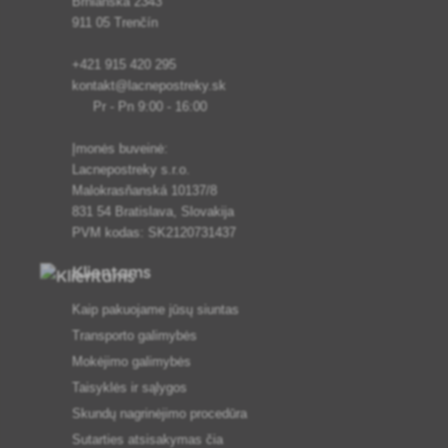
Brnianska 2343
911 05 Trenčín
+421 915 420 295
kontakt@lacnepostreky.sk
Pr - Pn 9:00 - 16:00
Įmonės buveinė:
Lacnepostreky s.r.o.
Malokrasňanská 10137/8
831 54 Bratislava, Slovakija
PVM kodas: SK2120731437
Klientams
Kaip pakuojame jūsų siuntas
Transporto galimybės
Mokėjimo galimybės
Taisyklės ir sąlygos
Skundų nagrinėjimo procedūra
Sutarties atsisakymas čia