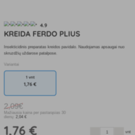
4.9
KREIDA FERDO PLIUS
Insekticidinis preparatas kreidos pavidalo. Naudojamas apsaugai nuo
skruzdžių uždarose patalpose.
Variantai
1 vnt
1
,76 €
2
,09€
Mažiausia kaina per pastarąsias 30
dienų:
2
,04 €
1
,76 €
vnt