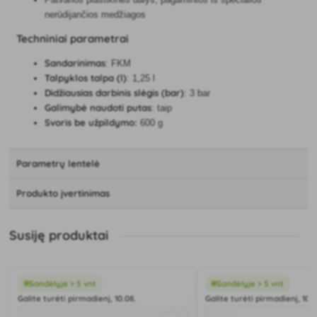
nerūdijančios medžiagos
Techniniai parametrai
Sandarinimas
: FKM
Talpyklos talpa (l)
: 1,25 l
Didžiausias darbinis slėgis (bar)
: 3 bar
Galimybė naudoti putas
: taip
Svoris be užpildymo:
600 g
Parametrų lentelė
Produkto įvertinimas
Susiję produktai
Sandėlyje > 5 vnt
Sandėlyje > 5 vnt
Galite turėti pirmadienį, 10.08.
Galite turėti pirmadienį, 10.0