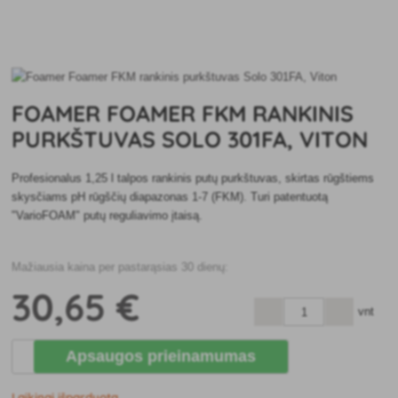
FOAMER FOAMER FKM RANKINIS
PURKŠTUVAS SOLO 301FA, VITON
Profesionalus 1,25 l talpos rankinis putų purkštuvas, skirtas rūgštiems
skysčiams pH rūgščių diapazonas 1-7 (FKM). Turi patentuotą
"VarioFOAM" putų reguliavimo įtaisą.
Mažiausia kaina per pastarąsias 30 dienų:
30
,65 €
vnt
Apsaugos prieinamumas
Laikinai išparduota