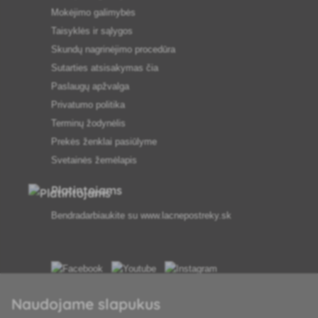
Mokėjimo galimybės
Taisyklės ir sąlygos
Skundų nagrinėjimo procedūra
Sutarties atsisakymas čia
Paslaugų apžvalga
Privatumo politika
Terminų žodynėlis
Prekės ženklai pasiūlyme
Svetainės žemėlapis
Platintojams
Bendradarbiaukite su
www.lacnepostreky.sk
Visada suteiksime jums ekspertų patarimų
Naudojame slapukus