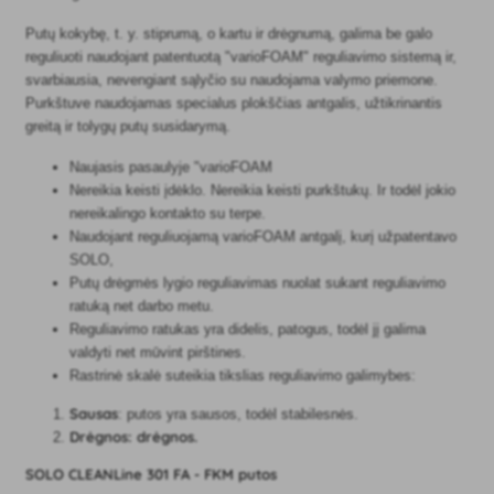
Putų kokybę, t. y. stiprumą, o kartu ir drėgnumą, galima be galo
reguliuoti naudojant patentuotą "varioFOAM" reguliavimo sistemą ir,
svarbiausia, nevengiant sąlyčio su naudojama valymo priemone.
Purkštuve naudojamas specialus plokščias antgalis, užtikrinantis
greitą ir tolygų putų susidarymą.
Naujasis pasaulyje "varioFOAM
Nereikia keisti įdėklo. Nereikia keisti purkštukų. Ir todėl jokio
nereikalingo kontakto su terpe.
Naudojant reguliuojamą varioFOAM antgalį, kurį užpatentavo
SOLO,
Putų drėgmės lygio reguliavimas nuolat sukant reguliavimo
ratuką net darbo metu.
Reguliavimo ratukas yra didelis, patogus, todėl jį galima
valdyti net mūvint pirštines.
Rastrinė skalė suteikia tikslias reguliavimo galimybes:
Sausas
: putos yra sausos, todėl stabilesnės.
Drėgnos: drėgnos.
SOLO CLEANLine 301 FA - FKM putos