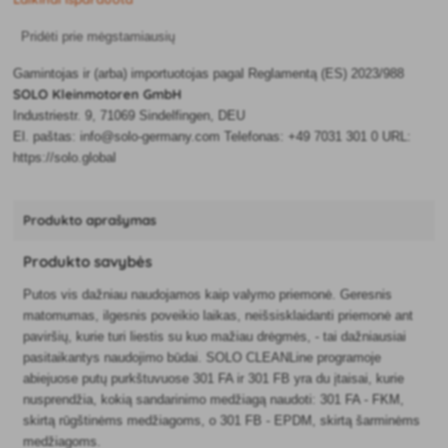
Pridėti prie mėgstamiausių
Gamintojas ir (arba) importuotojas pagal Reglamentą (ES) 2023/988
SOLO Kleinmotoren GmbH
Industriestr. 9, 71069 Sindelfingen, DEU
El. paštas: info@solo-germany.com Telefonas: +49 7031 301 0 URL:
https://solo.global
Produkto aprašymas
Produkto savybės
Putos vis dažniau naudojamos kaip valymo priemonė. Geresnis
matomumas, ilgesnis poveikio laikas, neišsisklaidanti priemonė ant
paviršių, kurie turi liestis su kuo mažiau drėgmės, - tai dažniausiai
pasitaikantys naudojimo būdai. SOLO CLEANLine programoje
abiejuose putų purkštuvuose 301 FA ir 301 FB yra du įtaisai, kurie
nusprendžia, kokią sandarinimo medžiagą naudoti: 301 FA - FKM,
skirtą rūgštinėms medžiagoms, o 301 FB - EPDM, skirtą šarminėms
medžiagoms.