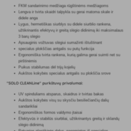
FKM sandarinimo medžiaga rūgštinėms medžiagoms
Lengva ir tvirta skaidri talpykla su gerai matoma skale ir
didele anga
Lygus, hermetiškas siurblys su didele siurblio rankena,
užtikrinantis efektyvų ir greitą slėgio didinimą iki maksimalaus
3 barų slėgio
Apsauginis vožtuvas slėgiui sumažinti ištuštinant
specialus plokščias antgalis su putų funkcija
Ergonomiška tvirta rankena, kurią galima gerai suimti net su
pirštinėmis
Puikus stabilumas dėl trijų kojelių
Aukštos kokybės specialus antgalis su plokščia srove
"SOLO CLEANLine" purkštuvų privalumai:
UV spinduliams atsparus, skaidrus ir tvirtas bakas
Aukštos kokybės visų su skysčiu besiliečiančių dalių
sandarikliai
Ergonomiškos formos valdymo įtaisai
Efektyvūs ir stabilūs siurbliai, užtikrinantys greitą ir sklandų
slėgio didinimą
Patvarios plastikinės dalys, pagamintos iš specialios