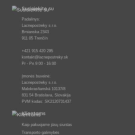
Susisiekite su
Padalinys:
Lacnepostreky s.r.o.
Brnianska 2343
911 05 Trenčín
+421 915 420 295
kontakt@lacnepostreky.sk
Pr - Pn 9:00 - 16:00
Įmonės buveinė:
Lacnepostreky s.r.o.
Malokrasňanská 10137/8
831 54 Bratislava, Slovakija
PVM kodas: SK2120731437
Klientams
Kaip pakuojame jūsų siuntas
Transporto galimybės