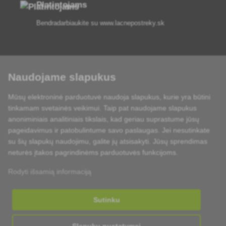
Platintojams
Bendradarbiaukite su
www.lacnepostreky.sk
Naudojame slapukus
Visada suteiksime jums ekspertų patarimų
Mūsų elektroninė parduotuvė naudoja slapukus, kurie yra būtini
Skundai išnagrinėjami per 24 val
tinkamam svetainės veikimui. Taip pat naudojame slapukus
anoniminiais analitiniais tikslais, kad geriau suprastume jūsų
85 % sandėlyje esančių prekių
pageidavimus ir patobulintume savo paslaugas. Jei nesutinkate
su šių slapukų naudojimu, galite jų atsisakyti. Jūsų sprendimas
Pristatymas per 24 h nuo pirmadienio iki penktadienio
neturės įtakos pagrindinėms parduotuvės funkcijoms.
Rodyti išsamią informaciją
Sutinku