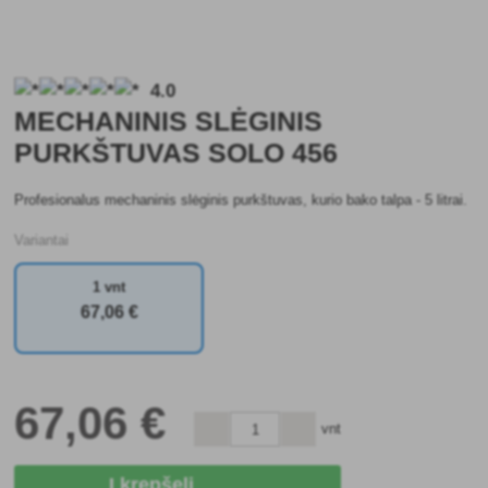
4.0
MECHANINIS SLĖGINIS
PURKŠTUVAS SOLO 456
Profesionalus mechaninis slėginis purkštuvas, kurio bako talpa - 5 litrai.
Variantai
1 vnt
67
,06 €
67
,06 €
vnt
Į krepšelį