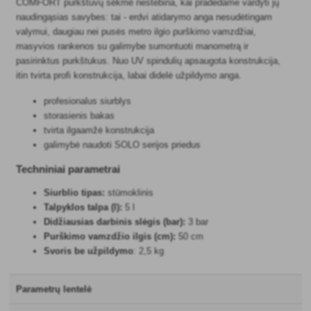
COMFORT purkštuvų sėkmė nestebina, kai pradedame vardyti jų
naudingąsias savybes: tai - erdvi atidarymo anga nesudėtingam
valymui, daugiau nei pusės metro ilgio purškimo vamzdžiai,
masyvios rankenos su galimybe sumontuoti manometrą ir
pasirinktus purkštukus. Nuo UV spindulių apsaugota konstrukcija,
itin tvirta profi konstrukcija, labai didelė užpildymo anga.
profesionalus siurblys
storasienis bakas
tvirta ilgaamžė konstrukcija
galimybė naudoti SOLO serijos priedus
Techniniai parametrai
Siurblio tipas:
stūmoklinis
Talpyklos talpa (l):
5 l
Didžiausias darbinis slėgis (bar):
3 bar
Purškimo vamzdžio ilgis (cm):
50 cm
Svoris be užpildymo
: 2,5 kg
Parametrų lentelė