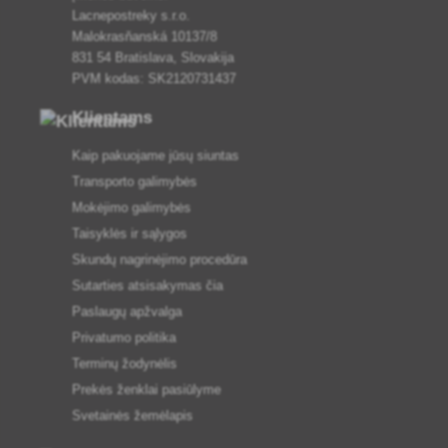
Lacnepostreky s.r.o.
Malokrasňanská 10137/8
831 54 Bratislava, Slovakija
PVM kodas: SK2120731437
Klientams
Kaip pakuojame jūsų siuntas
Transporto galimybės
Mokėjimo galimybės
Taisyklės ir sąlygos
Skundų nagrinėjimo procedūra
Sutarties atsisakymas čia
Paslaugų apžvalga
Privatumo politika
Terminų žodynėlis
Prekės ženklai pasiūlyme
Svetainės žemėlapis