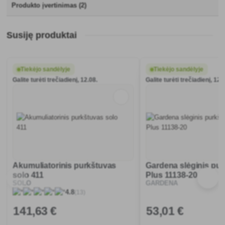
Produkto įvertinimas (2)
Susiję produktai
Tiekėjo sandėlyje
Tiekėjo sandėlyje
Galite turėti trečiadienį, 12.08.
Galite turėti trečiadienį, 12.
Akumuliatorinis purkštuvas
Gardena slėginis pur
solo 411
Plus 11138-20
SOLO
GARDENA
(13)
4.8
141
,63 €
53
,01 €