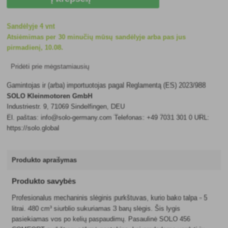
Sandėlyje 4 vnt
Atsiėmimas per 30 minučių mūsų sandėlyje arba pas jus
pirmadienį, 10.08.
Pridėti prie mėgstamiausių
Gamintojas ir (arba) importuotojas pagal Reglamentą (ES) 2023/988
SOLO Kleinmotoren GmbH
Industriestr. 9, 71069 Sindelfingen, DEU
El. paštas: info@solo-germany.com Telefonas: +49 7031 301 0 URL:
https://solo.global
Produkto aprašymas
Produkto savybės
Profesionalus mechaninis slėginis purkštuvas, kurio bako talpa - 5
litrai. 480 cm³ siurblio sukuriamas 3 barų slėgis. Šis lygis
pasiekiamas vos po kelių paspaudimų. Pasaulinė SOLO 456