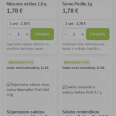
Mizunos sėklos 1,6 g
Semo Perilla 1g
1
,78 €
1
,78 €
−
+
−
+
Į krepšelį
Į krepšelį
Japoniška lapinė daržovė su
Vienmetė žolė dekoratyviais
smulkiai dantytais lapais,
lapais ir unikaliu baziliko,
gaivaus, šiek tiek aštraus
mėtos ir anyžiaus skoniu.
skonio. Lengva auginti ir greitai
Idealiai tinka patiekalams ir
nuimti derlių. Turi daug
sodams praturtinti, palaiko
Sandėlyje 2 vnt
Sandėlyje 2 vnt
vitaminų A, C ir K.
virškinimą ir imunitetą.
Galite turėti antradienį, 11.08.
Galite turėti antradienį, 11.08.
Sėjamosios salotos
Sėklos romėniškos