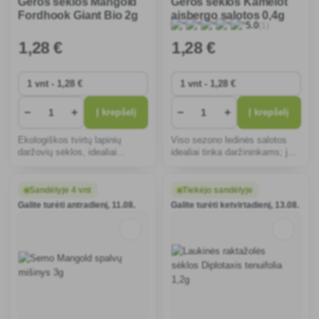
Geros sėklos Mangold
Geros sėklos Kamelot
Fordhook Giant Bio 2g
aisbergo salotos 0,4g
(1)
5.0
1
,28 €
1
,28 €
−
+
−
+
Į krepšelį
Į krepšelį
Ekologiškos tvirtų lapinių
Viso sezono ledinės salotos
daržovių sėklos, idealiai
idealiai tinka daržininkams; jos
tinkančios auginti pavasarį ir
pasižymi ištvermingumu,
rudenį. Turtingos vitaminų ir
didelėmis ir sultingomis
mineralų, tinka salotoms ir
galvutėmis, turi daug vitaminų,
Sandėlyje 4 vnt
Tiekėjo sandėlyje
karštiems patiekalams.
tinka įvairioms klimato
Galite turėti antradienį, 11.08.
Galite turėti ketvirtadienį, 13.08.
Atsparios šalčiui.
sąlygoms.