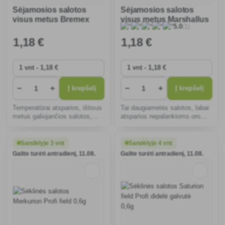
Sėjamosios salotos
Sėjamosios salotos
visus metus Bremex
visus metus Marshallus
(1)
5.0
Profi 0,4g
Profi field 0,6g
1
,18 €
1
,18 €
−
+
−
+
Į krepšelį
Į krepšelį
Temperatūrai atsparios, ištisus
Tai daugiametės salotos, labai
metus galiojančios salotos,
atsparios nepalankioms oro
idealiai tinkančios šildomoms
sąlygoms, greitai augančios ir
greitpuodžių keptuvėms.
lengvai auginamos, idealiai
Užaugina skanias, traškias
tinkančios patikimam ir
Sandėlyje 3 vnt
Sandėlyje 4 vnt
galvas, sumažina cheminių
skaniam derliui sode gauti.
Galite turėti antradienį, 11.08.
Galite turėti antradienį, 11.08.
priemonių naudojimą