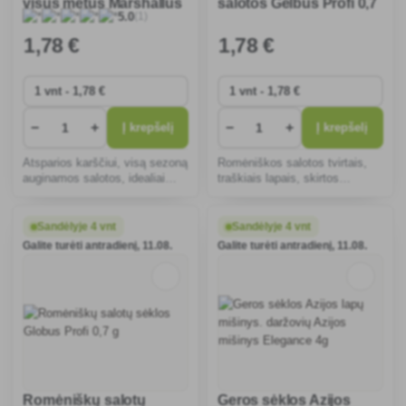
visus metus Marshallus
salotos Gelbus Profi 0,7
(1)
5.0
Profi field 0,5g
g
1
,78 €
1
,78 €
−
+
−
+
Į krepšelį
Į krepšelį
Atsparios karščiui, visą sezoną
Romėniškos salotos tvirtais,
auginamos salotos, idealiai
traškiais lapais, skirtos
tinkančios visiems
šviežioms salotoms, lengvai
sodininkams. Suteikia šviežias
auginamos, atsparios ligoms,
ir skanias galvas, tinkamas
tinka sodui ir šiltnamiui, greitai
Sandėlyje 4 vnt
Sandėlyje 4 vnt
auginti įvairiose klimato zonose
auga ir duoda didelį derlių.
Galite turėti antradienį, 11.08.
Galite turėti antradienį, 11.08.
ištisus metus.
Romėniškų salotų
Geros sėklos Azijos