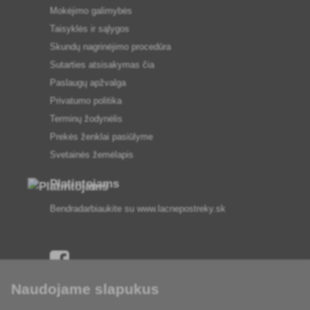
Mokėjimo galimybės
Taisyklės ir sąlygos
Skundų nagrinėjimo procedūra
Sutarties atsisakymas čia
Paslaugų apžvalga
Privatumo politika
Terminų žodynėlis
Prekės ženklai pasiūlyme
Svetainės žemėlapis
Platintojams
Bendradarbiaukite su
www.lacnepostreky.sk
Naudojame slapukus
Visada suteiksime jums ekspertų patarimų