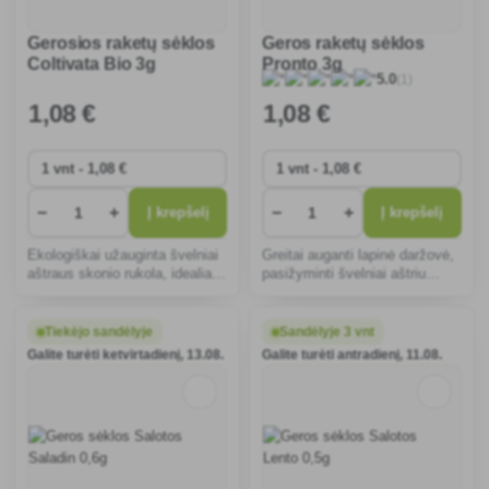
Gerosios raketų sėklos
Geros raketų sėklos
Coltivata Bio 3g
Pronto 3g
(1)
5.0
1
,08 €
1
,08 €
−
+
−
+
Į krepšelį
Į krepšelį
Ekologiškai užauginta švelniai
Greitai auganti lapinė daržovė,
aštraus skonio rukola, idealiai
pasižyminti švelniai aštriu
tinkanti salotoms ir
skoniu, idealiai tinka auginti
sumuštiniams. Lengva auginti
sode ar vazonuose. Puikus
iš sėklų, tinka sodui ir
vitaminų šaltinis, tinka
Tiekėjo sandėlyje
Sandėlyje 3 vnt
balkonui. Ekologiška kokybė
salotoms ir sumuštiniams.
Galite turėti ketvirtadienį, 13.08.
Galite turėti antradienį, 11.08.
garantuoja sveikatą ir