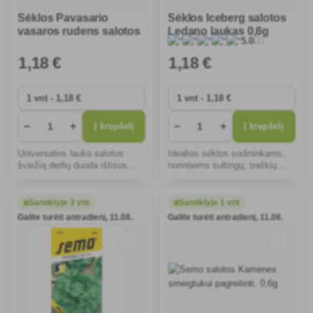
Sėklos Pavasario
Sėklos Iceberg salotos
vasaros rudens salotos
Ledano laukas 0,6g
(1)
5.0
Titanus field 0,5g
1
,18 €
1
,18 €
−
+
−
+
Į krepšelį
Į krepšelį
Universalios lauko salotos
Idealios sėklos sodininkams,
šviežią derlių duoda ištisus
norintiems sultingų, traškių
metus. Atsparios ligoms,
salotų. Jos greitai auga, yra
idealiai tinka pradedantiesiems
atsparios šalčiui ir pasižymi
augintojams. Tinka salotoms,
puikiu skoniu. Puikiai tinka
Sandėlyje 3 vnt
Sandėlyje 1 vnt
sumuštiniams ir papuošimams.
auginti lauke arba
Galite turėti antradienį, 11.08.
Galite turėti antradienį, 11.08.
Turtingos vitaminų.
šiltnamiuose.