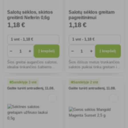
Salotų sėklos, skirtos
Salotų sėklos greitam
greitinti Neferin 0,6g
pagreitinimui
Smaragdus 0,5g
1
,18 €
1
,18 €
−
+
−
+
Į krepšelį
Į krepšelį
Šios greitai augančios salotos,
Šios ištisus metus trunkančios
idealiai tinkančios šaltiems
salotos puikiai tinka greitam ir
karkasams, ankstyvą pavasarį
lengvam derliui nuimti.
išaugina tvirtas, švelnaus
Kompaktiškos, traškios
skonio galvutes, tinkančias
galvutės pasižymi gaiviu
Sandėlyje 3 vnt
Sandėlyje 2 vnt
šviežiam maistui, salotoms ir
skoniu ir yra atsparios ligoms,
Galite turėti antradienį, 11.08.
Galite turėti antradienį, 11.08.
sumuštiniams.
todėl tinka net pradedan