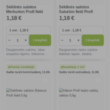
Sėklinės salotos
Sėklinės salotos
Merkurion Profi field
Saturion field Profi
0,6g
didelė galvutė 0,6g
1
,18 €
1
,18 €
−
+
−
+
Į krepšelį
Į krepšelį
Daugiametės salotos, labai
Daugiametės lauko salotos
atsparios ligoms, tinkamos
dideliais lapais, idealiai
auginti ekologiškai. Suteikia
tinkančios auginti įvairiose
skanias, maistingas, vitaminų
klimato zonose. Jos pasižymi
ir mineralų kupinas galvas,
gaiviu skoniu, turi daug
Tiekėjo sandėlyje
Sandėlyje 1 vnt
idealiai tinkančias šviežioms
vitaminų ir yra lengvai
Galite turėti ketvirtadienį, 13.08.
Galite turėti antradienį, 11.08.
salotoms.
auginamos.