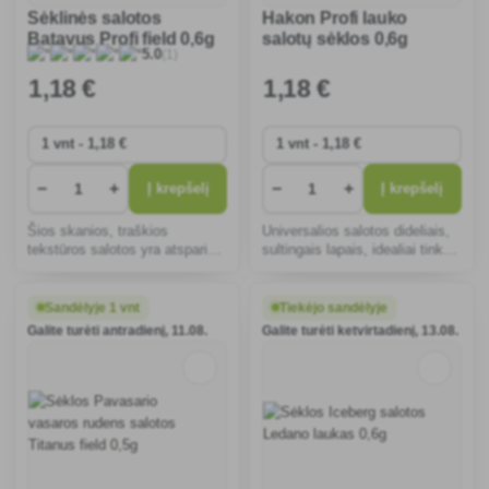
Sėklinės salotos
Hakon Profi lauko
Batavus Profi field 0,6g
salotų sėklos 0,6g
(1)
5.0
1
,18 €
1
,18 €
−
+
−
+
Į krepšelį
Į krepšelį
Šios skanios, traškios
Universalios salotos dideliais,
tekstūros salotos yra atsparios
sultingais lapais, idealiai tinka
išgulimui, idealiai tinka auginti
auginti pavasarį ir rudenį.
sode ir šiltnamyje ištisus
Atsparios ligoms, tinka
metus, tinka pradedantiesiems
salotoms ir sumuštiniams,
Sandėlyje 1 vnt
Tiekėjo sandėlyje
daržininkams.
lengvai auginamos.
Galite turėti antradienį, 11.08.
Galite turėti ketvirtadienį, 13.08.