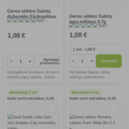
Geros sėklos Salotų
Geros sėklos Salotų
dubenėlis Ekologiškas
(1)
5.0
lapų mišinys 0,7g
0,5g
(2)
5.0
1
,08 €
1
,08 €
Apsaugos
−
+
−
+
Į krepšelį
prieinamumas
Ekologiškos švelnaus skonio ir
Tai idealus lapinių salotų
minkštų lapų salotos, tinkamos
mišinys sodininkams,
lengvai auginti sode ar
pasižymintis spalvų ir skonių
balkone. Greitai auga, idealiai
įvairove bei greitu dygimu.
tinka sodinti pavasarį ir vasarą.
Lengva auginti, suteikia
Sandėlyje 1 vnt
Sandėlyje 2 vnt
vitaminų ir šviežumo tiesiai iš
Galite turėti antradienį, 11.08.
Galite turėti antradienį, 11.08.
jūsų sodo.