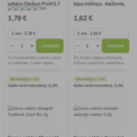
sėklos Globus Profi 0,7
lapų mišinys. daržovių
(1)
5.0
g
Azijos mišinys Elegance
4g
1
,78 €
1
,62 €
−
+
−
+
Į krepšelį
Į krepšelį
Tvirta romėniškų salotų veislė
Šis Azijos lapinių žalumynų
su traškiais, žaliais lapais,
mišinys praturtins patiekalus
idealiai tinka auginti pavasarį ir
egzotišku skoniu ir didele
vasarą. Atsparios karščiui ir
maistine verte. Lengva auginti
ligoms, tinka salotoms ir
ištisus metus, idealiai tinka
Sandėlyje 4 vnt
Sandėlyje 3 vnt
sumuštiniams.
pradedantiesiems
Galite turėti antradienį, 11.08.
Galite turėti antradienį, 11.08.
sodininkams.