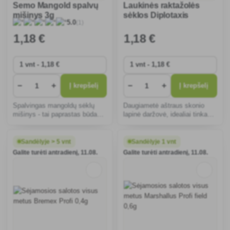
Semo Mangold spalvų
Laukinės raktažolės
mišinys 3g
sėklos Diplotaxis
(1)
5.0
tenuifolia 1,2g
1
,18 €
1
,18 €
−
+
−
+
Į krepšelį
Į krepšelį
Spalvingas mangoldų sėklų
Daugiametė aštraus skonio
mišinys - tai paprastas būdas
lapinė daržovė, idealiai tinkanti
užauginti daug maistinių
salotoms, sumuštiniams ar
medžiagų turinčias daržoves
picai. Lengva auginti, gausus
sveikoms salotoms ir
vitaminų A, C, K ir mineralų
Sandėlyje > 5 vnt
Sandėlyje 1 vnt
garnyrams, suteikiantis sodui
šaltinis.
Galite turėti antradienį, 11.08.
Galite turėti antradienį, 11.08.
estetinio gyvumo visą sezon�