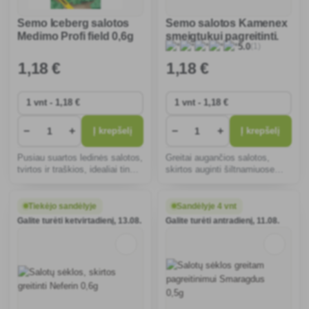
Semo Iceberg salotos
Semo salotos Kamenex
Medimo Profi field 0,6g
smeigtukui pagreitinti.
(1)
5.0
0,6g
1
,18 €
1
,18 €
−
+
−
+
Į krepšelį
Į krepšelį
Pusiau suartos ledinės salotos,
Greitai augančios salotos,
tvirtos ir traškios, idealiai tinka
skirtos auginti šiltnamiuose
auginti lauke. Atsparios
ištisus metus. Lengvai
išgulimui ir ligoms, todėl
auginamos, atsparios ligoms ir
užaugina gausų derlių įvairaus
puikiai tinka pradedantiesiems.
Tiekėjo sandėlyje
Sandėlyje 4 vnt
lygio daržininkams.
Traškūs, sultingi lapai.
Galite turėti ketvirtadienį, 13.08.
Galite turėti antradienį, 11.08.