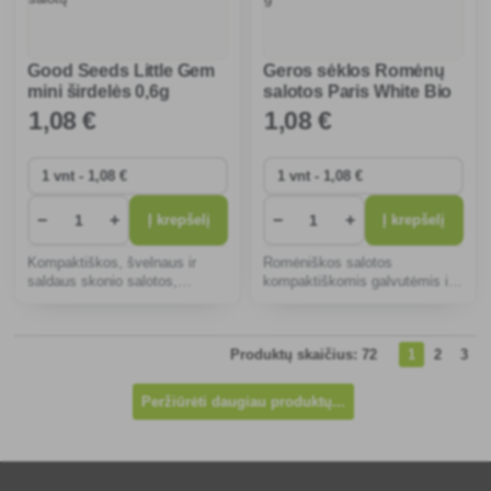
Good Seeds Little Gem
Geros sėklos Romėnų
mini širdelės 0,6g
salotos Paris White Bio
romėniškų salotų
0,4 g
1
,08 €
1
,08 €
−
+
−
+
Į krepšelį
Į krepšelį
Kompaktiškos, švelnaus ir
Romėniškos salotos
saldaus skonio salotos,
kompaktiškomis galvutėmis ir
tinkamos auginti sode,
šviesiai žaliais lapais, kuriose
šiltnamyje ar balkone. Greitai
gausu vitaminų A ir K. Idealiai
augančios, ištvermingos,
tinka ekologiškam auginimui,
Produktų skaičius: 72
1
2
3
vitaminingos, puikiai tinka
tinka šviežioms salotoms ir
salotoms ir sumuštiniams.
kaip sveikas garnyra
Peržiūrėti daugiau produktų...