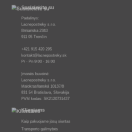
Susisiekite su
Padalinys:
Lacnepostreky s.r.o.
Brnianska 2343
911 05 Trenčín
+421 915 420 295
kontakt@lacnepostreky.sk
Pr - Pn 9:00 - 16:00
Įmonės buveinė:
Lacnepostreky s.r.o.
Malokrasňanská 10137/8
831 54 Bratislava, Slovakija
PVM kodas: SK2120731437
Klientams
Kaip pakuojame jūsų siuntas
Transporto galimybės