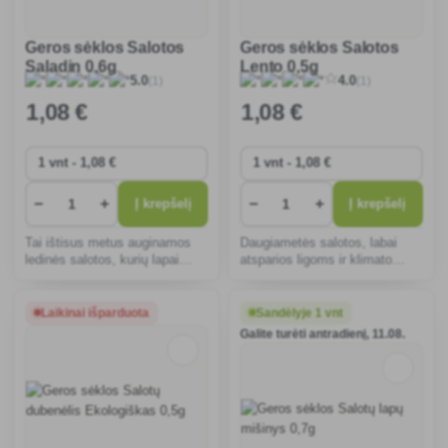
Geros sėklos Salotos
Geros sėklos Salotos
Saladin 0,6g
Lento 0,5g
(1)
(1)
5.0
4.0
1
,08 €
1
,08 €
−
+
−
+
Į krepšelį
Į krepšelį
Tai ištisus metus auginamos
Daugiametės salotos, labai
ledinės salotos, kurių lapai
atsparios ligoms ir klimato
traškūs ir turtingi vitaminais,
pokyčiams, idealiai tinka
jas lengva auginti net
auginti lysvėse ir vazonuose.
pradedantiesiems, atsparios
Lengva auginti, tinka
Laikinai išparduota
Sandėlyje 1 vnt
ligoms, puikiai tinka salotoms
pradedantiesiems, skanu ir
Galite turėti antradienį, 11.08.
ir sumuštiniams.
švieži lapai ištisus metus.