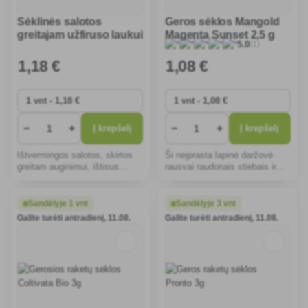
Sėklinės salotos
Geros sėklos Mangold
greitajam užfiruso laukui
Magenta Sunset 2,5 g
(1)
5.0
0,5g
1
,18 €
1
,08 €
−
+
−
+
Į krepšelį
Į krepšelį
Ištvermingos salotos, skirtos
Ši neįprasta lapinė daržovė
greitam auginimui, ištisus
rausvai raudonais stiebais ir
metus teikia sodrių, ryškiai
tamsiai žaliais lapais yra
žalių lapų derlių. Idealiai tinka
maistinga, ištverminga ir
auginti šiltnamiuose ir lauke,
idealiai tinka auginti sode arba
Sandėlyje 1 vnt
Sandėlyje 3 vnt
pasižymi greitu augimu ir
konteineriuose. Mėgaukitės
Galite turėti antradienį, 11.08.
Galite turėti antradienį, 11.08.
dideliu atspa
švelniu, salstelėj