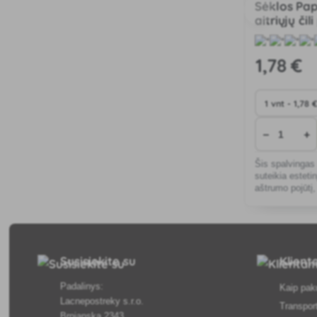
Sėklos Pap
aitriųjų čil
mišinys 0,
1
,78 €
−
+
Šis spalvingas 
suteikia esteti
aštrumo pojūtį,
ir aštriems pat
net miesto sąl
Susisiekite su
Klien
Padalinys:
Kaip pak
Lacnepostreky s.r.o.
Transpor
Brnianska 2343