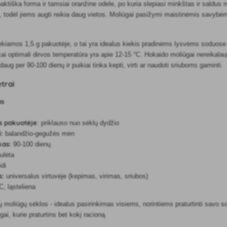
ktiška forma ir tamsiai oranžine odele, po kuria slepiasi minkštas ir saldus 
 todėl jiems augti reikia daug vietos. Moliūgai pasižymi maistinėmis savybėmis 
ekiamos 1,5 g pakuotėje, o tai yra idealus kiekis pradinėms lysvėms soduose 
i optimali dirvos temperatūra yra apie 12-15 °C. Hokaido moliūgai nereikalauj
aug per 90-100 dienų ir puikiai tinka kepti, virti ar naudoti sriuboms gaminti.
trai
as
us pakuotėje
: priklauso nuo sėklų dydžio
:
balandžio-gegužės mėn
kas:
90-100 dienų
ulėta
idi
s:
universalus virtuvėje (kepimas, virimas, sriubos)
C, ląsteliena
ų moliūgų sėklos - idealus pasirinkimas visiems, norintiems praturtinti savo so
ai, kurie praturtins bet kokį racioną.