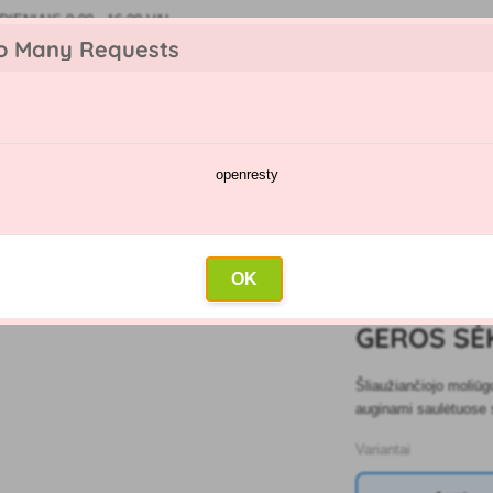
IENIAIS 9:00 - 16:00 VAL
o Many Requests
openresty
kėjų katalogas
Purškimų kalendorius
Didmeninė prekyba
Su
ros sėklos Moliūgų Hokaido 1,5g
OK
5
GEROS SĖ
Šliaužiančiojo moliūgo
auginami saulėtuose s
Variantai