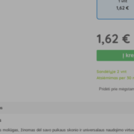
1 vnt
1
,62 €
1
,62 €
Į kr
Sandėlyje 2 vnt
Atsiėmimas per 30 m
Pridėti prie mėgsta
as
s
s moliūgas, žinomas dėl savo puikaus skonio ir universalaus naudojimo virtuvė