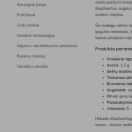
veislė pasižymi kompa
Apsauginė įranga
šliaužiančius augalus,
sveikos mitybos.
Purkštuvai
Sodo įrankiai
Šio moliūgo sėklos ti
gegužės mėnesiais, ka
Vandens technologijos
Vaisiai prinoksta mažd
Valymo ir dezinfekavimo priemonės
Produkto parame
Baseinų chemija
Produkto tip
Svoris:
1,5 g
Tekstilė ir plėvelės
Sėklų skaiči
Tinkamos sėti
Brendimo lai
Augavietė:
sa
Dirva:
gerai la
Panaudojima
Vitaminai:
A, 
Hokaido šliaužiančiųj
vertas - skanūs moliūg