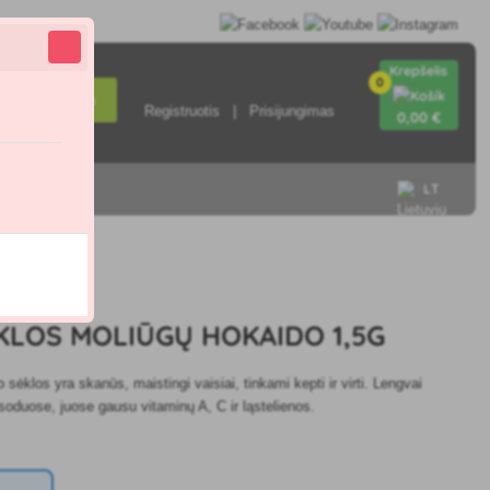
Krepšelis
0
Paieška
Registruotis
Prisijungimas
0
,00 €
LT
sisiekite su
.0
KLOS MOLIŪGŲ HOKAIDO 1,5G
 sėklos yra skanūs, maistingi vaisiai, tinkami kepti ir virti. Lengvai
oduose, juose gausu vitaminų A, C ir ląstelienos.