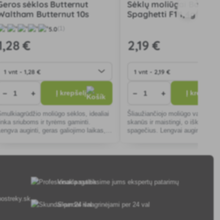
Geros sėklos Butternut
Sėklų moliūgai Baby
Waltham Butternut 10s
Spaghetti F1 1,4g
5.0
(1)
1
,28 €
2
,19 €
−
+
−
+
Į krepšelį
Į krepšelį
Smulkiagrūdžio moliūgo sėklos, idealiai
Šliaužiančiojo moliūgo vaisiai yr
tinka sriuboms ir tyrėms gaminti.
skanūs ir maistingi, o iškepti pr
Lengva auginti, geras galiojimo laikas,
spagečius. Lengvai auginami, a
tinka pradedantiesiems sodininkams.
ligoms, idealiai tinka sveikoms
Atsparūs ligoms.
kulinarinėms alternatyvoms.
Visada suteiksime jums ekspertų patarimų
ostreky.sk
Skundai išnagrinėjami per 24 val