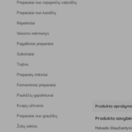
Preparatai nuo ropojančių vabzdžių
Preparatai nuo kandžių
Repelentai
Veisimo reikmenys
Pagalbiniai preparatai
Substratai
Trąšos
Preparatų rinkiniai
Fermentiniai preparatai
Paukščių gąsdintuvai
Kvapų užtvaros
Produkto aprašym
Preparatai nuo graužikų
Produkto savybė
Žolių sėklos
Hokaido šliaužiantysi