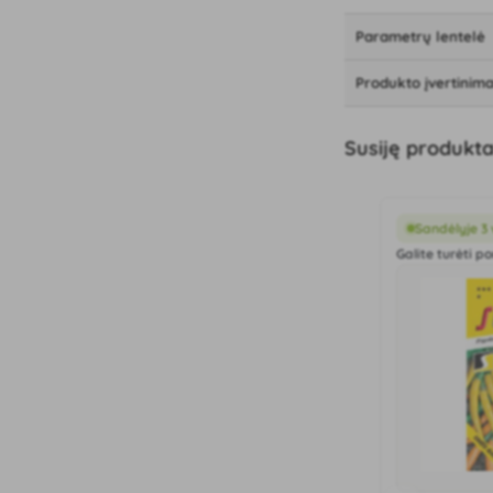
Parametrų lentelė
Produkto įvertinima
Susiję produkta
Sandėlyje 3 
Galite turėti po