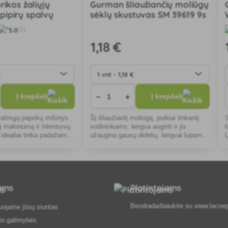
rikos žaliųjų
Gurman šliaužiančių moliūgų
i pipirų spalvų
sėklų skustuvas SM 39619 9s
4 g SHU 50 000
5.0
(1)
1
,18 €
−
+
Į krepšelį
Į krepšelį
aitriųjų paprikų mišinys
Šį šliaužiantį moliūgą, puikiai tinkantį
nį malonumą ir intensyvų
sodininkams, lengva auginti ir jis
 idealiai tinka padažams
užaugina gausų didelių, lengvai lupamų
iekalams. Lengva auginti
sėklų derlių, tinkantį sveikiems
ygomis.
užkandžiams. Atsparus ligoms.
tams
Platintojams
Bendradarbiaukite su
www.lacnep
uojame jūsų siuntas
to galimybės