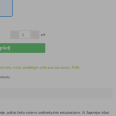
vnt
epšelį
inučių mūsų sandėlyje arba pas jus poryt, 11.08.
miausių
je, puikiai tinka visiems sodininkystės entuziastams. Iš Japonijos kilusi