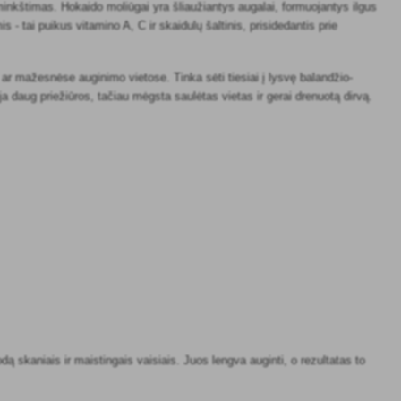
minkštimas. Hokaido moliūgai yra šliaužiantys augalai, formuojantys ilgus
- tai puikus vitamino A, C ir skaidulų šaltinis, prisidedantis prie
ar mažesnėse auginimo vietose. Tinka sėti tiesiai į lysvę balandžio-
a daug priežiūros, tačiau mėgsta saulėtas vietas ir gerai drenuotą dirvą.
dą skaniais ir maistingais vaisiais. Juos lengva auginti, o rezultatas to