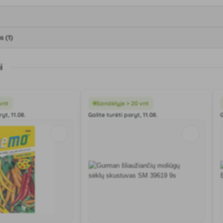
s (1)
i
vnt
Sandėlyje > 20 vnt
ryt, 11.08.
Galite turėti poryt, 11.08.
G