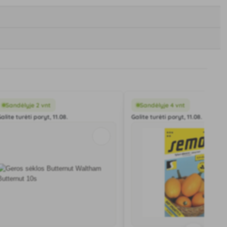
Sandėlyje 2 vnt
Sandėlyje 4 vnt
alite turėti poryt, 11.08.
Galite turėti poryt, 11.08.