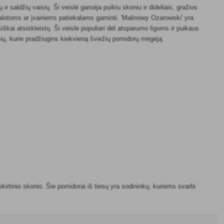
 saldžių vaisių. Ši veislė garsėja puikiu skoniu ir dideliais, gražios
i salotoms ar įvairiems patiekalams gaminti. 'Malinowy Ozarowski' yra
iškai atsiskleistų. Ši veislė populiari dėl atsparumo ligoms ir puikaus
isių, kurie pradžiugins kiekvieną šviežių pomidorų mėgėją.
kirtinio skonio. Šie pomidorai iš tiesų yra sodininkų, kuriems svarbi