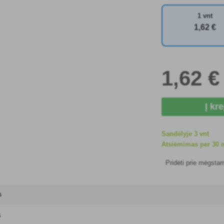
1 vnt
1
,62 €
1
,62 €
Į kr
Sandėlyje 3 vnt
Atsiėmimas per 30 m
Pridėti prie mėgsta
s
s