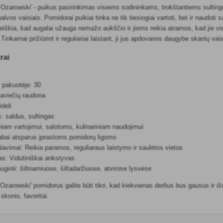
zarowski' - puikus pasirinkimas visiems sodininkams, trokštantiems sultingų ir
lvos vaisiais. Pomidorai puikiai tinka ne tik tiesiogiai vartoti, bet ir naudot
 reiškia, kad augalai užauga nemažo aukščio ir jiems reikia atramos, kad jie vis
 Tinkamai prižiūrint ir reguliariai laistant, ji jus apdovanos daugybe skanių va
rai
 pakuotėje: 30
 aviečių raudona
ideli
: saldus, sultingas
iniam vartojimui, salotoms, kulinariniam naudojimui
abai atsparus įprastoms pomidorų ligoms
lavimai: Reikia paramos, reguliaraus laistymo ir saulėtos vietos
as: Vidutiniškai ankstyvas
inti: šiltnamiuose, šiltadaržiuose, atvirose lysvėse
zarowski' pomidorus galite būti tikri, kad kiekvienas derlius bus gausus ir išs
skonis, favoritai.