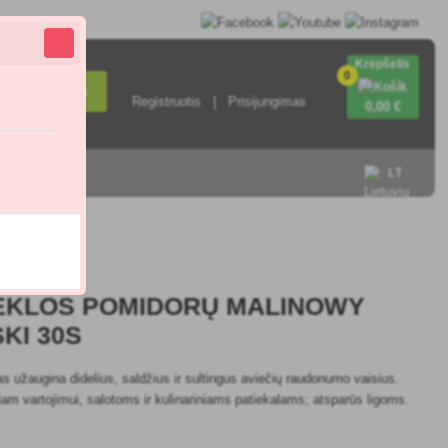
Krepšelis
0
Paieška
Registruotis
Prisijungimas
0
,00 €
sisiekite su
LT
5.0
ĖKLOS POMIDORŲ MALINOWY
KI 30S
as užaugina didelius, saldžius ir sultingus aviečių raudonumo vaisius.
iniam vartojimui, salotoms ir kulinariniams patiekalams; atsparūs ligoms.