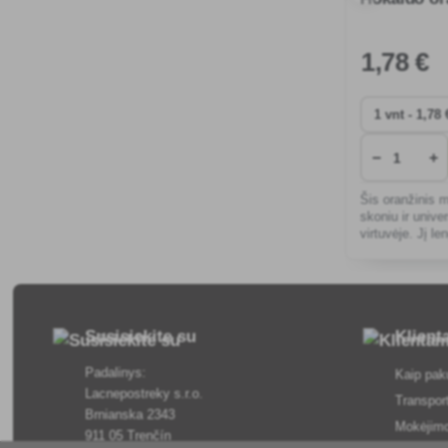
1
,78 €
−
+
Šis oranžinis 
skoniu ir unive
virtuvėje. Jį le
ligoms ir puiki
sodininkams.
Susisiekite su
Klien
Padalinys:
Kaip pak
Lacnepostreky s.r.o.
Transpor
Brnianska 2343
Mokėjim
911 05 Trenčín