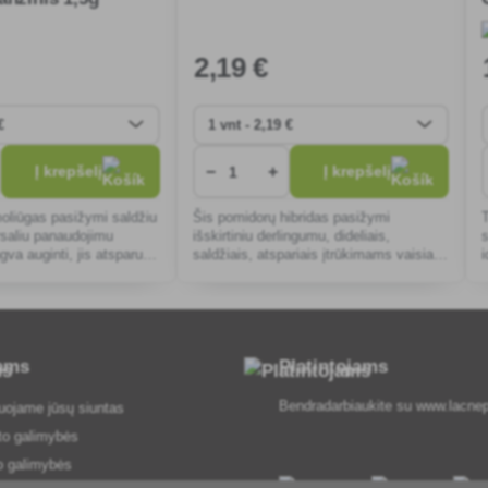
2
,19 €
−
+
Į krepšelį
Į krepšelį
moliūgas pasižymi saldžiu
Šis pomidorų hibridas pasižymi
rsaliu panaudojimu
išskirtiniu derlingumu, dideliais,
ngva auginti, jis atsparus
saldžiais, atspariais įtrūkimams vaisiais,
ai tinka pradedantiesiems
idealiai tinka auginti šiltnamiuose ir
a
atvirame grunte. Tinka vartoti maistui ir į
tams
Platintojams
Bendradarbiaukite su
www.lacnep
uojame jūsų siuntas
to galimybės
o galimybės