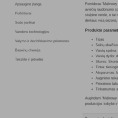
Pomidoras 'Malinowy O
Apsauginė įranga
aviečių raudonumo spa
Purkštuvai
stulpinė veislė, o tai
derliaus visą sezoną.
Sodo įrankiai
Produkto paramet
Vandens technologijos
Tipas
Valymo ir dezinfekavimo priemonės
Sėklų skaičius
Baseinų chemija
Vaisių spalva:
Vaisių dydis: d
Tekstilė ir plėvelės
Skonis: Skonis
Tinka: tiesiog
Atsparumas: l
Auginimo reika
Prinokimo laik
Tinkamumas aug
Augindami 'Malinowy O
produkcijos kokybė ir 