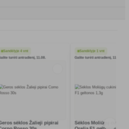
Sandėlyje 4 vnt
Sandėlyje 1 vnt
alite turėti antradienį, 11.08.
Galite turėti antradienį, 11.08.
Geros sėklos Žalieji pipirai
Sėklos Moliūgų cukinijo
Corno Rosso 30s
Orelia F1 geltonos 1,3g