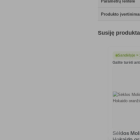
Parametrų lentelė
Produkto įvertinimas
Susiję produkta
Sandėlyje > 
Galite turėti an
Sėklos Mol
Hokaido or