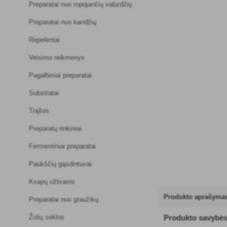
Preparatai nuo ropojančių vabzdžių
Preparatai nuo kandžių
Repelentai
Veisimo reikmenys
Pagalbiniai preparatai
Substratai
Trąšos
Preparatų rinkiniai
Fermentiniai preparatai
Paukščių gąsdintuvai
Kvapų užtvaros
Produkto aprašyma
Preparatai nuo graužikų
Žolių sėklos
Produkto savybė