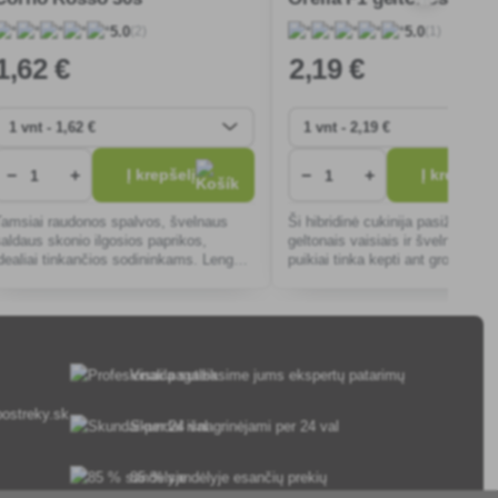
(2)
(1)
5.0
5.0
1
,62 €
2
,19 €
−
+
−
+
Į krepšelį
Į krepšelį
Tamsiai raudonos spalvos, švelnaus
Ši hibridinė cukinija pasižymi sod
saldaus skonio ilgosios paprikos,
geltonais vaisiais ir švelniu skon
idealiai tinkančios sodininkams. Lengva
puikiai tinka kepti ant grotelių ar
uginti, užaugina gausų derlių, tinkantį
salotas. Ji greitai auga ir yra lab
salotoms ar kepimui ant grotelių.
atspari ligoms.
Visada suteiksime jums ekspertų patarimų
ostreky.sk
Skundai išnagrinėjami per 24 val
85 % sandėlyje esančių prekių