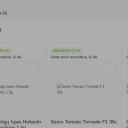
 (1)
i
10 vnt
Sandėlyje 2 vnt
tradienį, 11.08.
Galite turėti antradienį, 11.08.
G
iūgų tipas Hokaido
Semo Tomato Tornado F1 35s
anžinis 1,5g