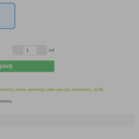
vnt
epšelį
inučių mūsų sandėlyje arba pas jus antradienį, 11.08.
miausių