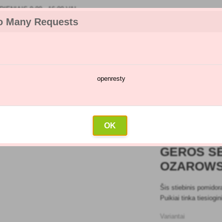
IENIAIS 9:00 - 16:00 VAL
o Many Requests
openresty
kėjų katalogas
Purškimų kalendorius
Didmeninė prekyba
Su
ros sėklos Pomidorų Malinowy Ozarowski 30s
OK
GEROS S
OZAROWS
Šis stiebinis pomidor
Puikiai tinka tiesiog
Variantai