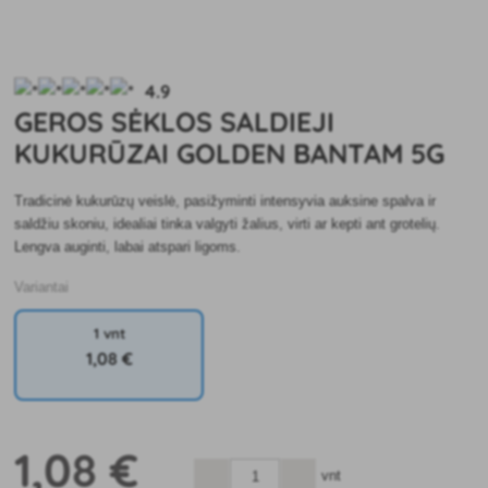
4.9
GEROS SĖKLOS SALDIEJI
KUKURŪZAI GOLDEN BANTAM 5G
Tradicinė kukurūzų veislė, pasižyminti intensyvia auksine spalva ir
saldžiu skoniu, idealiai tinka valgyti žalius, virti ar kepti ant grotelių.
Lengva auginti, labai atspari ligoms.
Variantai
1 vnt
1
,08 €
1
,08 €
vnt