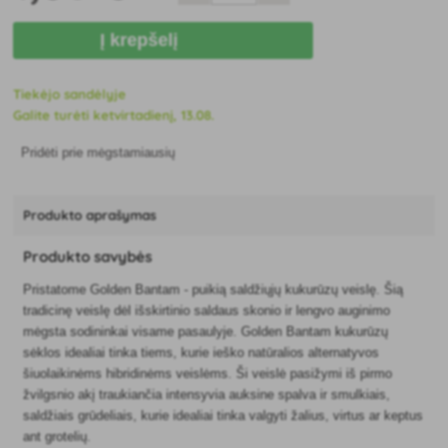
Į krepšelį
Tiekėjo sandėlyje
Galite turėti ketvirtadienį, 13.08.
Pridėti prie mėgstamiausių
Produkto aprašymas
Produkto savybės
Pristatome Golden Bantam - puikią saldžiųjų kukurūzų veislę. Šią
tradicinę veislę dėl išskirtinio saldaus skonio ir lengvo auginimo
mėgsta sodininkai visame pasaulyje. Golden Bantam kukurūzų
sėklos idealiai tinka tiems, kurie ieško natūralios alternatyvos
šiuolaikinėms hibridinėms veislėms. Ši veislė pasižymi iš pirmo
žvilgsnio akį traukiančia intensyvia auksine spalva ir smulkiais,
saldžiais grūdeliais, kurie idealiai tinka valgyti žalius, virtus ar keptus
ant grotelių.