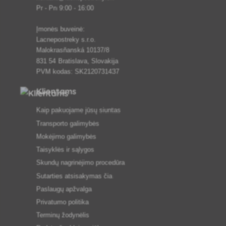
Pr - Pn 9:00 - 16:00
Įmonės buveinė:
Lacnepostreky s.r.o.
Malokrasňanská 10137/8
831 54 Bratislava, Slovakija
PVM kodas: SK2120731437
Klientams
Kaip pakuojame jūsų siuntas
Transporto galimybės
Mokėjimo galimybės
Taisyklės ir sąlygos
Skundų nagrinėjimo procedūra
Sutarties atsisakymas čia
Paslaugų apžvalga
Privatumo politika
Terminų žodynėlis