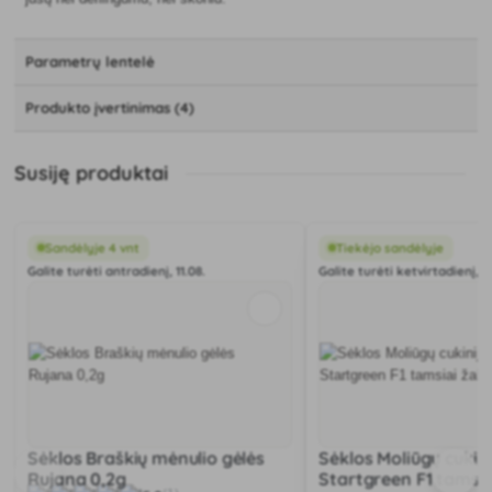
Parametrų lentelė
Produkto įvertinimas (4)
Susiję produktai
Sandėlyje 4 vnt
Tiekėjo sandėlyje
Galite turėti antradienį, 11.08.
Galite turėti ketvirtadienį, 1
Sėklos Braškių mėnulio gėlės
Sėklos Moliūgų cukini
Rujana 0,2g
Startgreen F1 tamsia