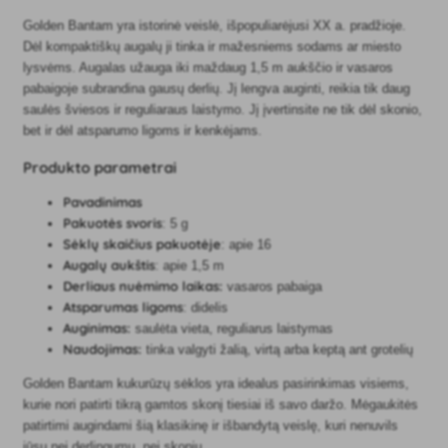
Golden Bantam yra istorinė veislė, išpopuliarėjusi XX a. pradžioje.
Dėl kompaktiškų augalų ji tinka ir mažesniems sodams ar miesto
lysvėms. Augalas užauga iki maždaug 1,5 m aukščio ir vasaros
pabaigoje subrandina gausų derlių. Jį lengva auginti, reikia tik daug
saulės šviesos ir reguliaraus laistymo. Jį įvertinsite ne tik dėl skonio,
bet ir dėl atsparumo ligoms ir kenkėjams.
Produkto parametrai
Pavadinimas
Pakuotės svoris
: 5 g
Sėklų skaičius pakuotėje
: apie 16
Augalų aukštis
: apie 1,5 m
Derliaus nuėmimo laikas:
vasaros pabaiga
Atsparumas ligoms
: didelis
Auginimas:
saulėta vieta, reguliarus laistymas
Naudojimas:
tinka valgyti žalią, virtą arba keptą ant grotelių
Golden Bantam kukurūzų sėklos yra idealus pasirinkimas visiems,
kurie nori patirti tikrą gamtos skonį tiesiai iš savo daržo. Mėgaukitės
patirtimi augindami šią klasikinę ir išbandytą veislę, kuri nenuvils
jūsų nei derlingumu, nei skoniu.