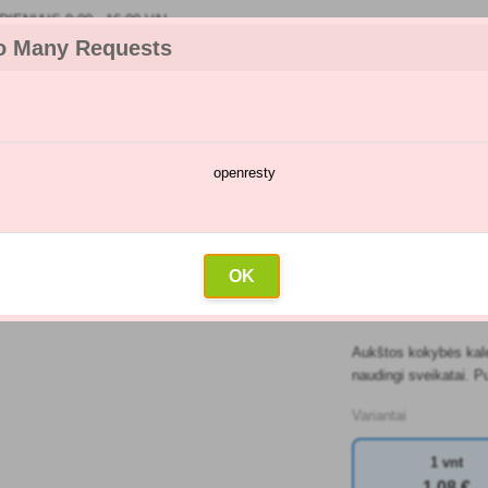
IENIAIS 9:00 - 16:00 VAL
o Many Requests
openresty
kėjų katalogas
Purškimų kalendorius
Didmeninė prekyba
Su
os sėklos Koriandros Calypso 2g
OK
GEROS S
Aukštos kokybės kalend
naudingi sveikatai. Pu
Variantai
1 vnt
1
,08 €