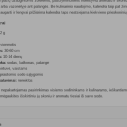
i pačių užaugintomis žolelėmis, pasižyminčiomis intensyviu aromatu ir skoniu.
 arba vazonėlyje ant palangės. Be kulinarinio naudojimo, kalendra taip pat ži
i auganti ir lengvai prižiūrima kalendra taps neatsiejama kiekvieno prieskonini
rai
 2 g
vienmetis
s:
30-60 cm
s:
10-14 dienų
nka:
sodas, balkonas, palangė
irtuvė, vaistams
prastomis sodo sąlygomis
kalavimai:
nereiklūs
- nepakartojamas pasirinkimas visiems sodininkams ir kulinarams, ieškantiems
r mėgaukitės išskirtiniu jų skoniu ir aromatu tiesiai iš savo sodo.
s