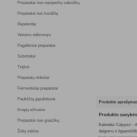
Preparatai nuo ropojančių vabzdžių
Preparatai nuo kandžių
Repelentai
Veisimo reikmenys
Pagalbiniai preparatai
Substratai
Trąšos
Preparatų rinkiniai
Fermentiniai preparatai
Paukščių gąsdintuvai
Produkto aprašyma
Kvapų užtvaros
Produkto savybė
Preparatai nuo graužikų
Kalendra 'Calypso' - 
Žolių sėklos
daigumu ir ilgaamžišku