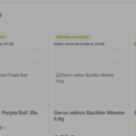
i
vnt
Tiekėjo sandėlyje
oj, 07.08.
Galite turėti pirmadienį, 10.08.
G
 Purple Ball 20s.
Geros sėklos Baziliko Minette
0,6g
(1)
0