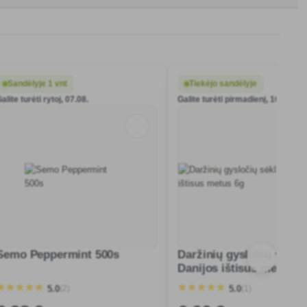
Sandėlyje 1 vnt
Tiekėjo sandėlyje
alite turėti rytoj, 07.08.
Galite turėti pirmadienį, 10.08.
Semo Peppermint 500s
Daržinių gysločių sėklo
Danijos ištisus metus 6
(2)
(1)
5.0
5.0