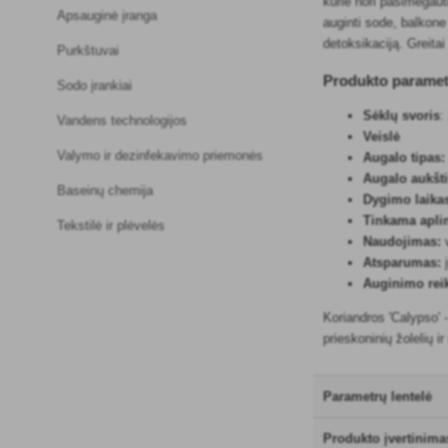
kurie nori pasimėgaut
Apsauginė įranga
auginti sode, balkone
detoksikaciją. Greita
Purkštuvai
Produkto paramet
Sodo įrankiai
Sėklų svoris
:
Vandens technologijos
Veislė
Valymo ir dezinfekavimo priemonės
Augalo tipas:
Augalo aukšti
Baseinų chemija
Dygimo laika
Tinkama apli
Tekstilė ir plėvelės
Naudojimas:
v
Atsparumas:
į
Auginimo rei
Koriandros 'Calypso' 
prieskoninių žolelių i
Parametrų lentelė
Produkto įvertinima