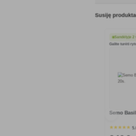
Susiję produkta
Sandėlyje 2 
Galite turėti ryt
Semo Basil
5.