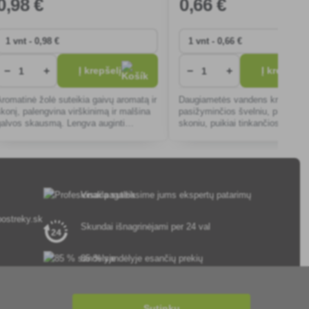
0
,98 €
0
,66 €
−
+
−
+
Į krepšelį
Į krepšelį
Aromatinė žolė suteikia gaivų aromatą ir
Daugiametės vandens kruopos,
skonį, palengvina virškinimą ir malšina
pasižyminčios švelniu, pikantiš
galvos skausmą. Lengva auginti
skoniu, puikiai tinkančios auginti
namuose, 500 sėklų - nuolatinis šviežių
patalpose ir lauke. Greitai dygsta
lapų tiekimas.
daug vitaminų, tinka salotoms ir
sumuštiniams.
Visada suteiksime jums ekspertų patarimų
ostreky.sk
Skundai išnagrinėjami per 24 val
85 % sandėlyje esančių prekių
Pristatymas per 24 h nuo pirmadienio iki
penktadienio
Sutinku