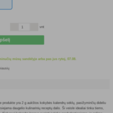
vnt
epšelį
inučių mūsų sandėlyje arba pas jus rytoj, 07.08.
miausių
iame produkte yra 2 g aukštos kokybės kalendrų sėklų, pasižyminčių dideliu
iejama daugelio kulinarinių receptų dalis. Ši veislė idealiai tinka tiems,