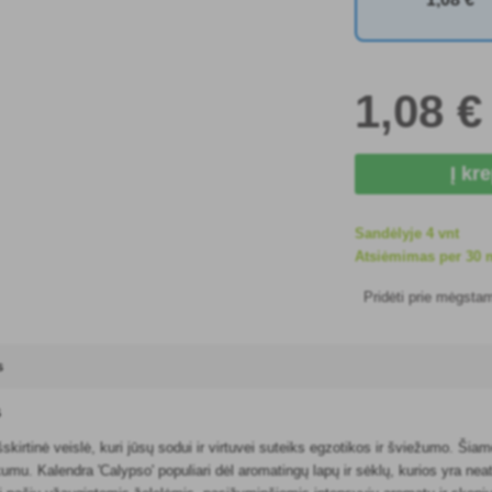
1
,08 €
Į kr
Sandėlyje 4 vnt
Atsiėmimas per 30 m
Pridėti prie mėgsta
s
s
išskirtinė veislė, kuri jūsų sodui ir virtuvei suteiks egzotikos ir šviežumo. Š
mu. Kalendra 'Calypso' populiari dėl aromatingų lapų ir sėklų, kurios yra neats