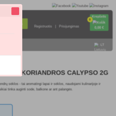
Krepšelis
0
Paieška
Registruotis
Prisijungimas
0
,00 €
sisiekite su
LT
ĖKLOS KORIANDROS CALYPSO 2G
rų sėklos - tai aromatingi lapai ir sėklos, naudojami kulinarijoje ir
ikiai tinka auginti sode, balkone ar ant palangės.