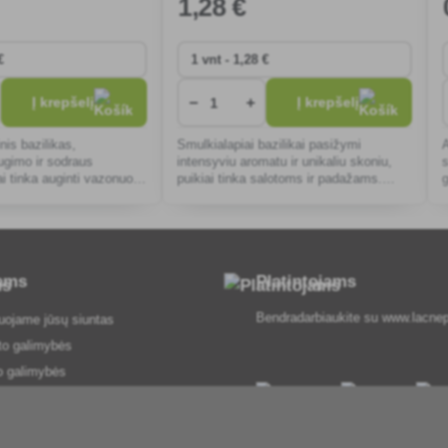
1
,28 €
−
+
Į krepšelį
Į krepšelį
nis bazilikas,
Smulkialapiai bazilikai pasižymi
gimo ir sodraus
intensyviu aromatu ir unikaliu skoniu,
ai tinka auginti vazonuose
puikiai tinka salotoms ir padažams.
iai tinka itališkiems ir
Lengva auginti, tinka auginti nedidelėse
patiekalams gardinti.
erdvėse, puošia ir aromatizuoja
 ne
patiekalus.
tams
Platintojams
Bendradarbiaukite su
www.lacnep
uojame jūsų siuntas
to galimybės
o galimybės
 ir sąlygos
agrinėjimo procedūra