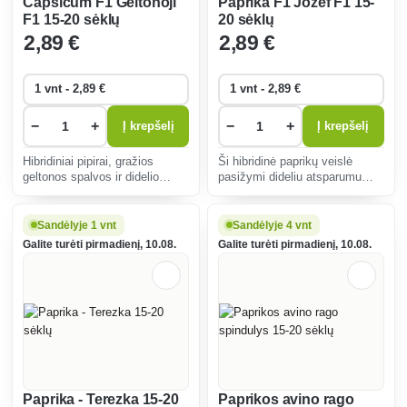
Capsicum F1 Geltonoji
Paprika F1 Jozef F1 15-
F1 15-20 sėklų
20 sėklų
2
,89 €
2
,89 €
−
+
−
+
Į krepšelį
Į krepšelį
Hibridiniai pipirai, gražios
Ši hibridinė paprikų veislė
geltonos spalvos ir didelio
pasižymi dideliu atsparumu
derliaus. Atspari ligoms,
ligoms ir puikiu derliumi.
idealiai tinka auginti lauke ir
Švelnaus, saldaus skonio
patalpose, tinka vartoti žalią
paprikos puikiai tinka
Sandėlyje 1 vnt
Sandėlyje 4 vnt
arba virti.
šviežioms salotoms, kepimui
Galite turėti pirmadienį, 10.08.
Galite turėti pirmadienį, 10.08.
ant grotelių ir kulinariniams pat
Paprika - Terezka 15-20
Paprikos avino rago