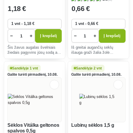
Spring Sparkle 0,2 g
1
,18 €
0
,66 €
−
+
−
+
Į krepšelį
Į krepšelį
Šis žavus augalas švelniais
Iš greitai augančių sėklų
žiedais pagyvins jūsų sodą ar
išauga graži žalia žolė
balkoną. Šį augalą lengva
Velykoms papuošti. Lengva
prižiūrėti, jis atsparus šalčiui,
auginti patalpose ir lauke,
vilioja apdulkintojus ir ilgai žydi
ekologiška, greitai dygstanti,
Sandėlyje 1 vnt
Sandėlyje 2 vnt
nuo pavasario iki rudens.
tinka visai šeimai.
Galite turėti pirmadienį, 10.08.
Galite turėti pirmadienį, 10.08.
Sėklos Vitálka geltonos
Lubinų sėklos 1,5 g
spalvos 0,5g