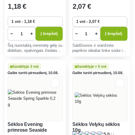
1
,18 €
2
,07 €
−
+
−
+
Į krepšelį
Į krepšelį
Šią nuostabią vienmetę gėlę su
Saldžiosios ir oranžinės
dideliais, spalvingais žiedais
paprikos idealiai tinka sodui ir
lengva auginti saulėtoje vietoje,
balkonui. Didelio daigumo,
ji puikiai tinka lysvėms ir
atsparios ligoms, tinka
vazonams.
salotoms, kepti ant grotelių ir
Sandėlyje 3 vnt
Sandėlyje > 5 vnt
valgyti šviežias.
Galite turėti pirmadienį, 10.08.
Galite turėti pirmadienį, 10.08.
Sėklos Evening
Sėklos Velykų sėklos
primrose Seaside
10g
(1)
5.0