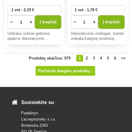
−
+
−
+
Į krepšelį
Į krepšelį
Unikalus ryškiai geltonos
Dekoratyvinis moliūgas, turintis
spalvos dekoratyvinis
unikalią karpytą struktūrą,
moliūgas, idealiai tinkantis
papuoš bet kurį sodą ir
originaliai sodo ar interjero
interjerą. Puikiai tinka rudens
puošybai. Lengva auginti,
kompozicijoms, lengvai
Produktų skaičius: 979
1
2
3
4
5
6
>>
puikiai tinka pradedantiesiems
auginamas ir pritaikomas
sodininkams.
įvairioms sąlygoms.
Peržiūrėti daugiau produktų...
Susisiekite su
Padalinys:
Lacnepostreky s.r.o.
Brnianska 2343
911 05 Trenčín