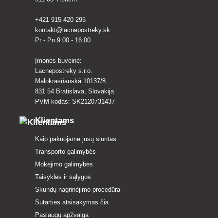
+421 915 420 295
kontakt@lacnepostreky.sk
Pr - Pn 9:00 - 16:00
Įmonės buveinė:
Lacnepostreky s.r.o.
Malokrasňanská 10137/8
831 54 Bratislava, Slovakija
PVM kodas: SK2120731437
Klientams
Kaip pakuojame jūsų siuntas
Transporto galimybės
Mokėjimo galimybės
Taisyklės ir sąlygos
Skundų nagrinėjimo procedūra
Sutarties atsisakymas čia
Paslaugų apžvalga