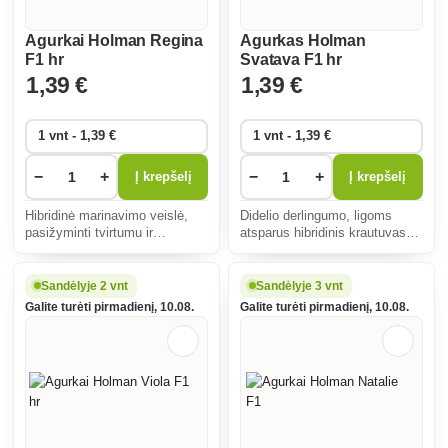
Agurkai Holman Regina
Agurkas Holman
F1 hr
Svatava F1 hr
1
,39 €
1
,39 €
−
+
−
+
Į krepšelį
Į krepšelį
Hibridinė marinavimo veislė,
Didelio derlingumo, ligoms
pasižyminti tvirtumu ir
atsparus hibridinis krautuvas.
atsparumu ligoms, idealiai
Puikiai tinka marinavimui,
tinka marinavimui ir šviežioms
užaugina tamsiai žalius,
salotoms. Ankstyvas 55 dienų
traškius vaisius. Tinka auginti
Sandėlyje 2 vnt
Sandėlyje 3 vnt
derlius, tinka sodams ir
lauke ir šiltnamiuose.
Galite turėti pirmadienį, 10.08.
Galite turėti pirmadienį, 10.08.
šiltnamiams.