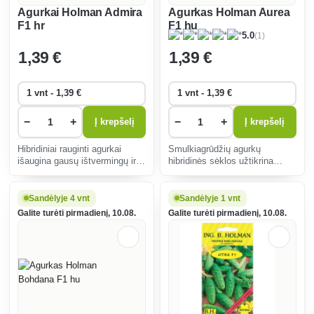
Agurkai Holman Admira
Agurkas Holman Aurea
F1 hr
F1 hu
(1)
5.0
1
,39 €
1
,39 €
−
+
−
+
Į krepšelį
Į krepšelį
Hibridiniai rauginti agurkai
Smulkiagrūdžių agurkų
išaugina gausų ištvermingų ir
hibridinės sėklos užtikrina
skanių agurkų derlių. Puikiai
didelį derlių ir atsparumą
tinka marinavimui arba
ligoms. Puikiai tinka
tiesioginiam vartojimui, gerai
marinavimui ir tiesioginiam
Sandėlyje 4 vnt
Sandėlyje 1 vnt
auga vėsesnėmis Vidurio
vartojimui, tinka auginti lauke
Galite turėti pirmadienį, 10.08.
Galite turėti pirmadienį, 10.08.
Europos sąlygomis.
arba šiltnamyje.