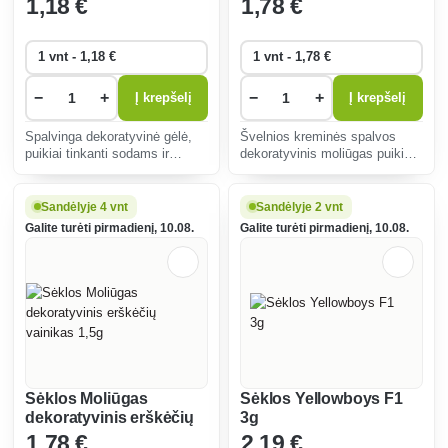
1
,18 €
1
,78 €
−
+
−
+
Į krepšelį
Į krepšelį
Spalvinga dekoratyvinė gėlė,
Švelnios kreminės spalvos
puikiai tinkanti sodams ir
dekoratyvinis moliūgas puikiai
balkonams. Lengva auginti,
tinka kūrybiniams projektams ir
greitai auga, žydi nuo
dekoracijoms. Lengvai
pavasario iki rudens, pagyvina
auginamas ir ilgaamžis, jis
Sandėlyje 4 vnt
Sandėlyje 2 vnt
erdvę ryškiomis spalvomis.
puikiai tinka tiek patalpose,
Galite turėti pirmadienį, 10.08.
Galite turėti pirmadienį, 10.08.
tiek lauke.
Sėklos Moliūgas
Sėklos Yellowboys F1
dekoratyvinis erškėčių
3g
vainikas 1,5g
1
,78 €
2
,19 €