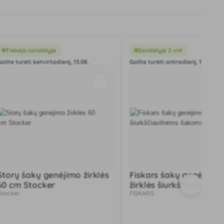
Tiekėjo sandėlyje
Sandėlyje 2 vnt
alite turėti ketvirtadienį, 13.08.
Galite turėti antradienį, 11.08.
Storų šakų genėjimo žirklės
Fiskars šakų genėjimo
60 cm Stocker
žirklės šiurkščiavilnėms
Stocker
FISKARS
šakoms -l- 112590