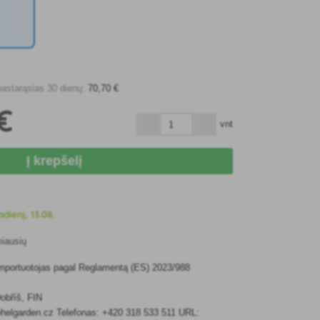
pastarąsias 30 dienų:
70
,70 €
€
vnt
Į krepšelį
adienį, 13.08.
miausių
 importuotojas pagal Reglamentą (ES) 2023/988
obříš, FIN
ohelgarden.cz Telefonas: +420 318 533 511 URL: