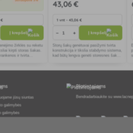
43
,06 €
−
+
Į krepšelį
Į krepšelį
enėjimo žirklės su reketu
Storų šakų genėtuvai pasižymi tvirta
iksliai kirpti storas šakas.
konstrukcija ir tikslia stabdymo sistema,
ankenos ir tvirta
kad būtų lengva genėti storesnes šakas,
tikrina patogumą ir
o ergonomiškos, neslystančios
iekant sodo darbus.
rankenos užtikrina maksimalų komfortą
tams
Platintojams
Bendradarbiaukite su
www.lacnep
uojame jūsų siuntas
to galimybės
o galimybės
 ir sąlygos
agrinėjimo procedūra