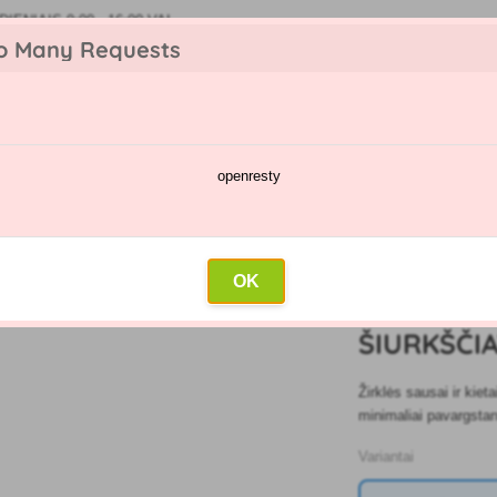
IENIAIS 9:00 - 16:00 VAL
o Many Requests
openresty
kėjų katalogas
Purškimų kalendorius
Didmeninė prekyba
Su
rankų žirklės
»
Fiskars šakų genėjimo žirklės šiurkščiavilnėms šakoms -l- 11
OK
FISKARS 
ŠIURKŠČIA
Žirklės sausai ir kieta
minimaliai pavargstan
Variantai