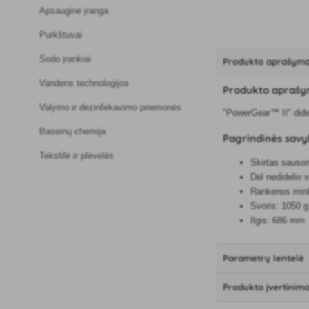
Apsauginė įranga
Purkštuvai
Sodo įrankiai
Produkto aprašym
Vandens technologijos
Produkto apraš
Valymo ir dezinfekavimo priemonės
"PowerGear™ II" dide
Baseinų chemija
Pagrindinės sav
Tekstilė ir plėvelės
Skirtas sauso
Dėl nedidelio s
Rankenos minkš
Svoris: 1050 g
Ilgis: 686 mm
Parametrų lentelė
Produkto įvertinim