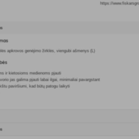
https://www.fiskarsg
as
ymas
lės apkrovos genėjimo žirklės, viengubi ašmenys (L)
ybės
ms ir kietosioms medienoms pjauti
vorio jas galima pjauti labai ilgai, minimaliai pavargstant
tu paviršiumi, kad būtų patogu laikyti
as