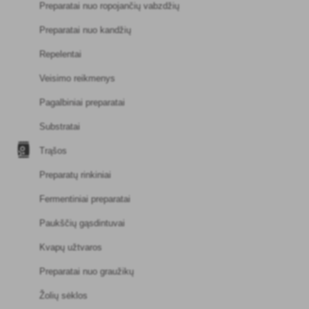
Preparatai nuo ropojančių vabzdžių
Preparatai nuo kandžių
Repelentai
Veisimo reikmenys
Pagalbiniai preparatai
Substratai
Trąšos
Preparatų rinkiniai
Fermentiniai preparatai
Paukščių gąsdintuvai
Kvapų užtvaros
Preparatai nuo graužikų
Žolių sėklos