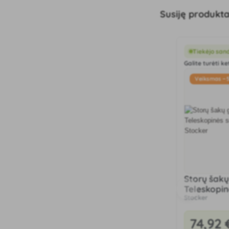
Susiję produkta
Tiekėjo san
Galite turėti ke
Veiksmas −
Storų šakų
Teleskopin
Stocker
100 cm St
74
,92 