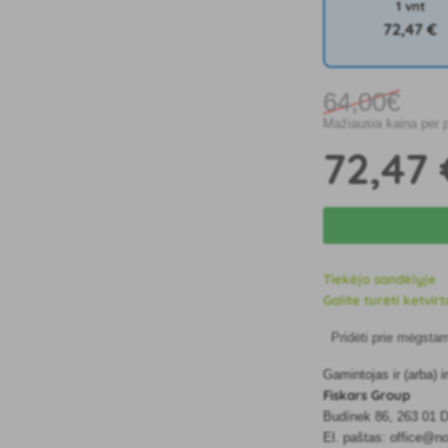
1 vnt
72
,47 €
64
,00€
Mažiausia kaina per 
72
,47 
Tiekėjo sandėlyje
Galite turėti ketvirt
Pridėti prie mėgsta
Gamintojas ir (arba)
Fiskars Group
Budínek 86, 263 01 D
El. paštas: office@n