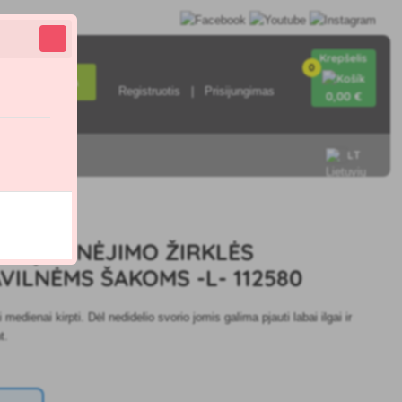
Krepšelis
0
Paieška
Registruotis
Prisijungimas
0
,00 €
LT
sisiekite su
2580
ŠAKŲ GENĖJIMO ŽIRKLĖS
VILNĖMS ŠAKOMS -L- 112580
i medienai kirpti. Dėl nedidelio svorio jomis galima pjauti labai ilgai ir
t.