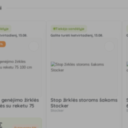
i
dėlyje
Tiekėjo sandėlyje
tvirtadienį, 13.08.
Galite turėti ketvirtadienį, 13.08.
G
5%
 genėjimo žirklės
Stop žirklės storoms šakoms
ės su reketu 75
Stocker
Stocker
ocker
€
Sutaupote 5%