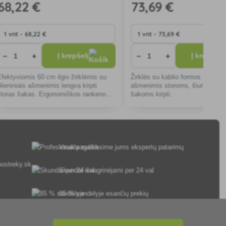
68
,22 €
73
,69 €
−
+
−
+
Į krepšelį
Į krepšelį
Efektyviomis 60 cm ilgio žirklėmis su
Žirklės su kablio formos apatinia
plieniniais ašmenimis lengva kirpti
ašmenimis storoms, šiurkščiom
storas šakas. Ergonomiškos rankenos
šakoms kirpti.
sumažina nuovargį, idealiai tinka
sudėtingiems sodo darbams.
Visada suteiksime jums ekspertų patarimų
ostreky.sk
Skundai išnagrinėjami per 24 val
85 % sandėlyje esančių prekių
Pristatymas per 24 h nuo pirmadienio iki