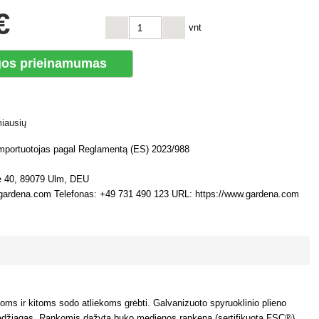
€
vnt
os prieinamumas
miausių
 importuotojas pagal Reglamentą (ES) 2023/988
e 40, 89079 Ulm, DEU
@gardena.com Telefonas: +49 731 490 123 URL: https://www.gardena.com
oms ir kitoms sodo atliekoms grėbti. Galvanizuoto spyruoklinio plieno
as medžiagas. Rankomis dažyta buko medienos rankena (sertifikuota FSC®)