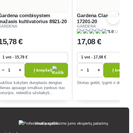
Gardena combisystem
Gardena ClassicLine gr
mažasis kultivatorius 8921-20
17201-20
GARDENA
GARDENA
(1)
5.0
15
,78 €
17
,08 €
−
+
−
+
Į krepšelį
Į krepšelį
Aukštos kokybės duroplastu dengtas
Skirtas grėbti, lyginti ir dirbti dirv
plienas apsaugo smulkius įrankius nuo
orozijos, neleidžia užsilaikyti
nešvarumams ir užtikrina ypatingą
tvirtumą.
Visada suteiksime jums ekspertų patarimų