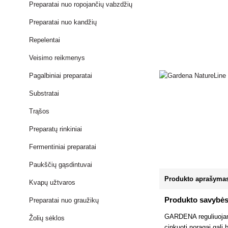
Preparatai nuo ropojančių vabzdžių
Preparatai nuo kandžių
Repelentai
Veisimo reikmenys
Pagalbiniai preparatai
Substratai
Trąšos
Preparatų rinkiniai
Fermentiniai preparatai
Paukščių gąsdintuvai
Produkto aprašyma
Kvapų užtvaros
Produkto savybė
Preparatai nuo graužikų
GARDENA reguliuojamas
Žolių sėklos
cinkuoti noragai gali