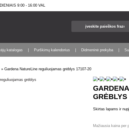
IENIAIS 9:00 - 16:00 VAL
kėjų katalogas
Purškimų kalendorius
Didmeninė prekyba
Su
s
»
Gardena NatureLine reguliuojamas grėblys 17107-20
GARDENA
GRĖBLYS 
Skirtas lapams ir nupj
Mažiausia kaina per 