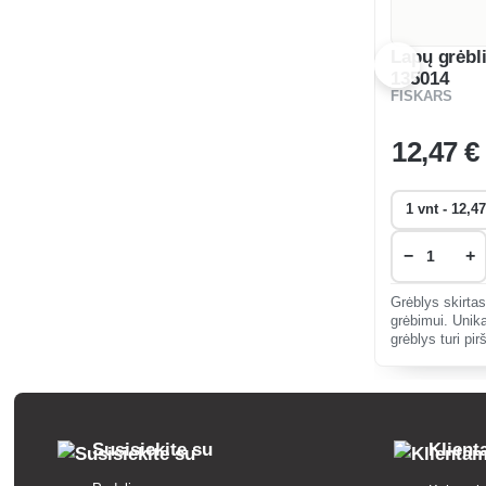
Lapų grėblia
135014
FISKARS
12
,47 €
−
+
Grėblys skirta
grėbimui. Unika
grėblys turi pi
nuo žolės ir ša
Susisiekite su
Klien