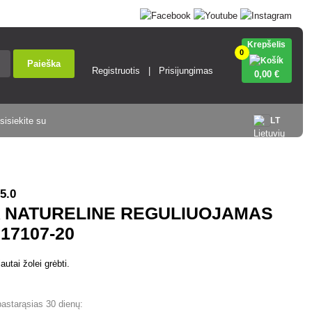
Krepšelis
0
Paieška
Registruotis
Prisijungimas
0
,00 €
sisiekite su
LT
5.0
 NATURELINE REGULIUOJAMAS
17107-20
autai žolei grėbti.
pastarąsias 30 dienų: