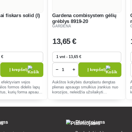
i fiskars solid (l)
Gardena combisystem gėlių
grėblys 8919-20
GARDENA
13
,65 €
−
+
Į krepšelį
Į krepšelį
s efektyviam vejos
Aukštos kokybės duroplastu dengtas
lios formos didelis lapų
plienas apsaugo smulkius įrankius nuo
rštus, kurių forma apsaugo
korozijos, neleidžia užsilaikyti
k
kelių.
nešvarumams ir užtikrina ypatingą
tvirtumą.
tams
Platintojams