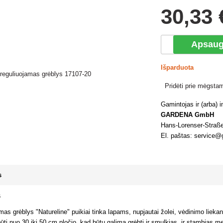
30
,33 
Apsaug
Išparduota
Pridėti prie mėgsta
Gamintojas ir (arba)
GARDENA GmbH
Hans-Lorenser-Straß
El. paštas: service
s
s
 grėblys "Natureline" puikiai tinka lapams, nupjautai žolei, vėdinimo liekan
 būti nuo 30 iki 50 cm pločio, kad būtų galima grėbti ir smulkias, ir stambi