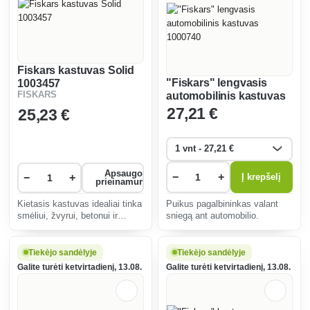
Fiskars kastuvas Solid
"Fiskars" lengvasis
1003457
FISKARS
automobilinis kastuvas
1000740
27
,21 €
25
,23 €
Apsaugos
−
+
−
+
Į krepšelį
prieinamumas
Kietasis kastuvas idealiai tinka
Puikus pagalbininkas valant
smėliui, žvyrui, betonui ir
sniegą ant automobilio.
kitoms birioms medžiagoms
krauti. Itin patvari plieninė
rankena su apskrito
Tiekėjo sandėlyje
Tiekėjo sandėlyje
skerspjūvio kotu. Darbinė dalis
Galite turėti ketvirtadienį, 13.08.
Galite turėti ketvirtadienį, 13.08.
pagaminta iš grūdinto b