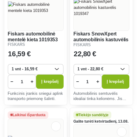
Fiskars automobilinė
Fiskars SnowXpert
mentelė kieta 1019353
automobilinis kastuvėlis
FISKARS
FISKARS
1019347
16
,59 €
22
,80 €
−
+
−
+
Į krepšelį
Į krepšelį
Funkcinis įrankis sniegui aplink
Automobilinis semtuvėlis
transporto priemonę šalinti.
idealiai tinka kelionėms. Jis
mažas, lengvas ir tvirtas.
Laikinai išparduota
Tiekėjo sandėlyje
Galite turėti ketvirtadienį, 13.08.