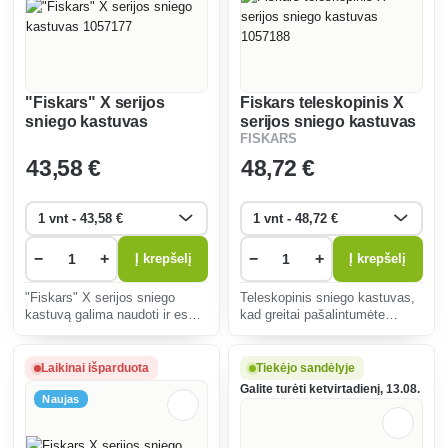
"Fiskars" X serijos
Fiskars teleskopinis X
sniego kastuvas
serijos sniego kastuvas
FISKARS
1057177
1057188
43
,58 €
48
,72 €
−
+
−
+
Į krepšelį
Į krepšelį
"Fiskars" X serijos sniego
Teleskopinis sniego kastuvas,
kastuvą galima naudoti ir esant
kad greitai pašalintumėte
itin žemai temperatūrai.
sniegą.
Laikinai išparduota
Tiekėjo sandėlyje
Galite turėti ketvirtadienį, 13.08.
Naujas