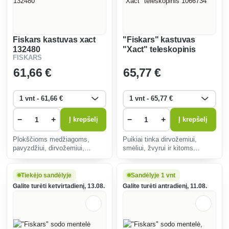
Fiskars kastuvas xact
"Fiskars" kastuvas
132480
"Xact" teleskopinis
FISKARS
1066734
61
,66 €
65
,77 €
−
+
−
+
Į krepšelį
Į krepšelį
Plokščioms medžiagoms,
Puikiai tinka dirvožemiui,
pavyzdžiui, dirvožemiui,
smėliui, žvyrui ir kitoms
smėliui ar sniegui, judinti
birioms medžiagoms perkelti.
geriausiai tinka kastuvas su
plačiais ašmenimis.
Tiekėjo sandėlyje
Sandėlyje 1 vnt
Galite turėti ketvirtadienį, 13.08.
Galite turėti antradienį, 11.08.