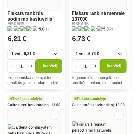
Fiskars rankinis
Fiskars rankinė mentele
sodinimo kastuvėlis
137000
FISKARS
FISKARS
137010
(2)
(1)
5.0
5.0
6
,21 €
6
,73 €
−
+
−
+
Į krepšelį
Į krepšelį
Ergonomiškai suprojektuoti
Ergonomiškai suprojektuoti
smulkūs įrankiai, skirti sodinti,
smulkūs įrankiai, skirti sodinti,
persodinti, ruošti sėjai tiek
persodinti, ruošti sėjai tiek
patalpose, tiek lauke. Išlaiko
patalpose, tiek lauke. Išlaiko
iki 35 kg svorio.
iki 35 kg
Tiekėjo sandėlyje
Tiekėjo sandėlyje
Galite turėti ketvirtadienį, 13.08.
Galite turėti ketvirtadienį, 13.08.