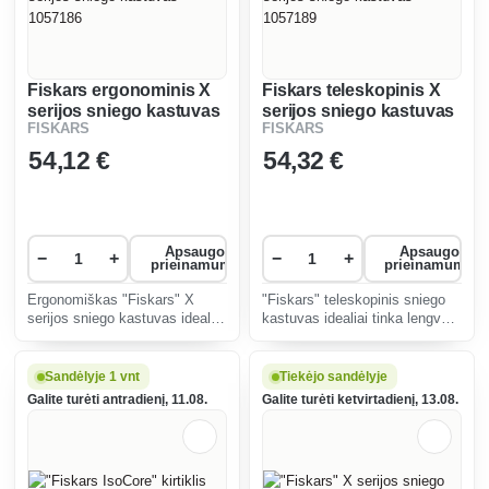
Fiskars ergonominis X
Fiskars teleskopinis X
serijos sniego kastuvas
serijos sniego kastuvas
FISKARS
FISKARS
1057186
1057189
54
,12 €
54
,32 €
Apsaugos
Apsaugos
−
+
−
+
prieinamumas
prieinamumas
Ergonomiškas "Fiskars" X
"Fiskars" teleskopinis sniego
serijos sniego kastuvas idealiai
kastuvas idealiai tinka lengvai,
tinka lengvam, greitam ir
greitai ir efektyviai valyti
efektyviam šviežio ir
šviežią ir tirpstantį sniegą nuo
tirpstančio sniego valymui nuo
didelių plotų, pvz.,
Sandėlyje 1 vnt
Tiekėjo sandėlyje
didelių plotų, pvz.,
privažiavimų, šaligatvių, kelių ir
Galite turėti antradienį, 11.08.
Galite turėti ketvirtadienį, 13.08.
privažiavimų, šaligatvių, takų
kt.