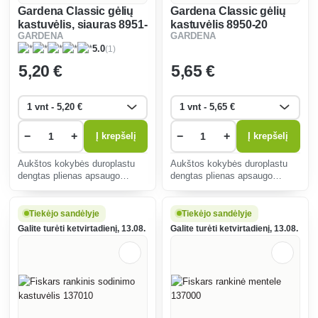
Gardena Classic gėlių
Gardena Classic gėlių
kastuvėlis, siauras 8951-
kastuvėlis 8950-20
GARDENA
GARDENA
20
(1)
5.0
5
,20 €
5
,65 €
−
+
−
+
Į krepšelį
Į krepšelį
Aukštos kokybės duroplastu
Aukštos kokybės duroplastu
dengtas plienas apsaugo
dengtas plienas apsaugo
smulkius įrankius nuo
smulkius įrankius nuo
korozijos, neleidžia užsilaikyti
korozijos, neleidžia užsilaikyti
nešvarumams ir užtikrina
nešvarumams ir užtikrina
Tiekėjo sandėlyje
Tiekėjo sandėlyje
ypatingą tvirtumą.
ypatingą tvirtumą.
Galite turėti ketvirtadienį, 13.08.
Galite turėti ketvirtadienį, 13.08.