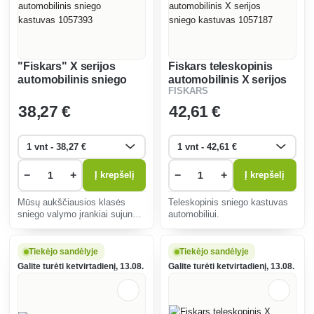
"Fiskars" X serijos
Fiskars teleskopinis
automobilinis sniego
automobilinis X serijos
FISKARS
kastuvas 1057393
sniego kastuvas
1057187
38
,27 €
42
,61 €
−
+
−
+
Į krepšelį
Į krepšelį
Mūsų aukščiausios klasės
Teleskopinis sniego kastuvas
sniego valymo įrankiai sujungia
automobiliui.
geriausias technologijas ir
ergonomiką su didžiausiu
patvarumu.
Tiekėjo sandėlyje
Tiekėjo sandėlyje
Galite turėti ketvirtadienį, 13.08.
Galite turėti ketvirtadienį, 13.08.