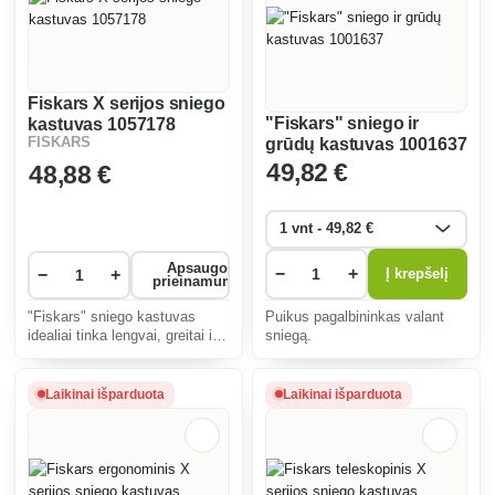
Fiskars X serijos sniego
"Fiskars" sniego ir
kastuvas 1057178
FISKARS
grūdų kastuvas 1001637
49
,82 €
48
,88 €
Apsaugos
−
+
−
+
Į krepšelį
prieinamumas
"Fiskars" sniego kastuvas
Puikus pagalbininkas valant
idealiai tinka lengvai, greitai ir
sniegą.
efektyviai valyti šviežią ir
tirpstantį sniegą nuo didelių
plotų, pvz., privažiavimų,
Laikinai išparduota
Laikinai išparduota
šaligatvių, kelių ir kt. Tarnauja
3 kartu