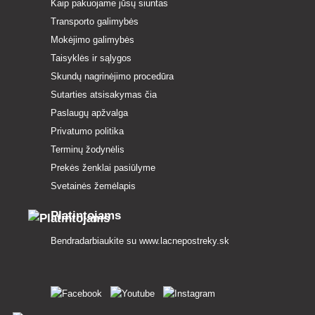
Kaip pakuojame jūsų siuntas
Transporto galimybės
Mokėjimo galimybės
Taisyklės ir sąlygos
Skundų nagrinėjimo procedūra
Sutarties atsisakymas čia
Paslaugų apžvalga
Privatumo politika
Terminų žodynėlis
Prekės ženklai pasiūlyme
Svetainės žemėlapis
Platintojams
Bendradarbiaukite su
www.lacnepostreky.sk