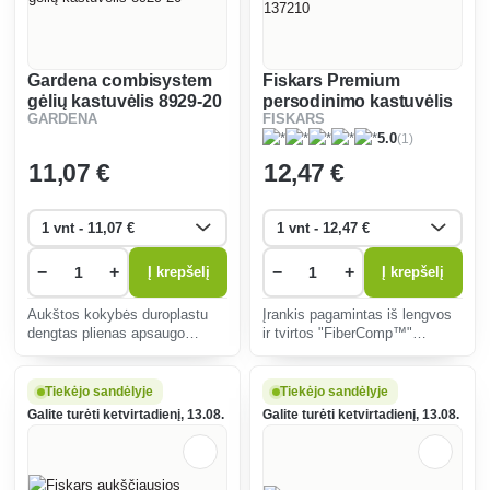
Gardena combisystem
Fiskars Premium
gėlių kastuvėlis 8929-20
persodinimo kastuvėlis
GARDENA
FISKARS
137210
(1)
5.0
11
,07 €
12
,47 €
−
+
−
+
Į krepšelį
Į krepšelį
Aukštos kokybės duroplastu
Įrankis pagamintas iš lengvos
dengtas plienas apsaugo
ir tvirtos "FiberComp™"
smulkius įrankius nuo
medžiagos su nerūdijančio
korozijos, neleidžia užsilaikyti
plieno darbine dalimi.
nešvarumams ir užtikrina
Tiekėjo sandėlyje
Tiekėjo sandėlyje
ypatingą tvirtumą.
Galite turėti ketvirtadienį, 13.08.
Galite turėti ketvirtadienį, 13.08.