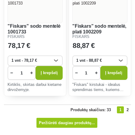
"Fiskars" sodo mentelė
"Fiskars" sodo mentelė,
1001733
plati 1002209
FISKARS
FISKARS
78
,17 €
88
,87 €
−
+
−
+
Į krepšelį
Į krepšelį
Kirtiklis, skirtas darbui kietame
"Fiskars" kirstukai - idealus
dirvožemyje.
sprendimas tiems, kuriems
reikia kasti kietoje ar
akmenuotoje dirvoje arba,
pavyzdžiui, pašalinti
Produktų skaičius: 33
1
2
nepageidaujamą kelmą.
Peržiūrėti daugiau produktų...