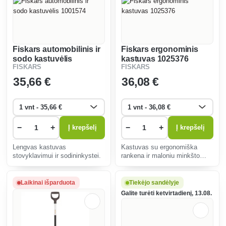
Fiskars automobilinis ir
Fiskars ergonominis
sodo kastuvėlis
kastuvas 1025376
FISKARS
FISKARS
1001574
35
,66 €
36
,08 €
−
+
−
+
Į krepšelį
Į krepšelį
Lengvas kastuvas
Kastuvas su ergonomiška
stovyklavimui ir sodininkystei.
rankena ir maloniu minkšto
plastiko dangčiu.
Laikinai išparduota
Tiekėjo sandėlyje
Galite turėti ketvirtadienį, 13.08.