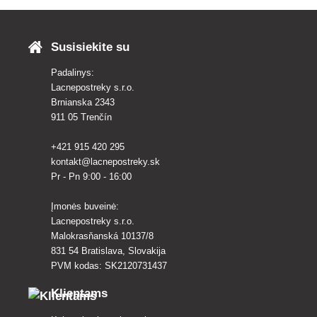
Susisiekite su
Padalinys:
Lacnepostreky s.r.o.
Brnianska 2343
911 05 Trenčín
+421 915 420 295
kontakt@lacnepostreky.sk
Pr - Pn 9:00 - 16:00
Įmonės buveinė:
Lacnepostreky s.r.o.
Malokrasňanská 10137/8
831 54 Bratislava, Slovakija
PVM kodas: SK2120731437
Klientams