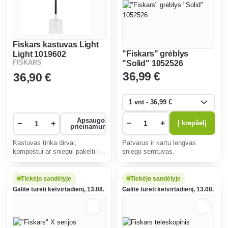
Fiskars kastuvas Light
"Fiskars" grėblys
Light 1019602
FISKARS
"Solid" 1052526
36
,99 €
36
,90 €
Apsaugos
−
+
−
+
Į krepšelį
prieinamumas
Kastuvas tinka dirvai,
Patvarus ir kartu lengvas
kompostui ar sniegui pakelti ir
sniego semtuvas.
perkelti, D formos rankena
užtikrina didesnį patogumą,
skirtas moterims. Lengva ir
Tiekėjo sandėlyje
Tiekėjo sandėlyje
patogu naudoti.
Galite turėti ketvirtadienį, 13.08.
Galite turėti ketvirtadienį, 13.08.