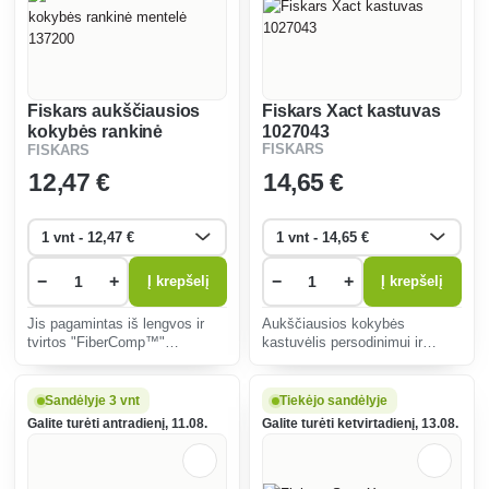
Fiskars aukščiausios
Fiskars Xact kastuvas
kokybės rankinė
1027043
FISKARS
FISKARS
mentelė 137200
12
,47 €
14
,65 €
−
+
−
+
Į krepšelį
Į krepšelį
Jis pagamintas iš lengvos ir
Aukščiausios kokybės
tvirtos "FiberComp™"
kastuvėlis persodinimui ir
medžiagos su nerūdijančiojo
dirvos purenimui.
plieno darbine dalimi. Idealus
įrankis sodinti ir persodinti net į
Sandėlyje 3 vnt
Tiekėjo sandėlyje
kietą dirvą.
Galite turėti antradienį, 11.08.
Galite turėti ketvirtadienį, 13.08.