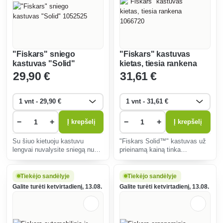
"Fiskars" sniego
"Fiskars" kastuvas
kastuvas "Solid"
kietas, tiesia rankena
1052525
1066720
29
,90 €
31
,61 €
−
+
−
+
Į krepšelį
Į krepšelį
Su šiuo kietuoju kastuvu
"Fiskars Solid™" kastuvas už
lengvai nuvalysite sniegą nuo
prieinamą kainą tinka
šaligatvių, privažiavimų, laiptų
kiekvienam sodui.
ir kt.
Tiekėjo sandėlyje
Tiekėjo sandėlyje
Galite turėti ketvirtadienį, 13.08.
Galite turėti ketvirtadienį, 13.08.