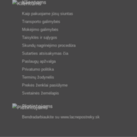
Klientams
Kaip pakuojame jūsų siuntas
Transporto galimybės
Mokėjimo galimybės
Taisyklės ir sąlygos
Skundų nagrinėjimo procedūra
Sutarties atsisakymas čia
Paslaugų apžvalga
Privatumo politika
Terminų žodynėlis
Prekės ženklai pasiūlyme
Svetainės žemėlapis
Platintojams
Bendradarbiaukite su
www.lacnepostreky.sk