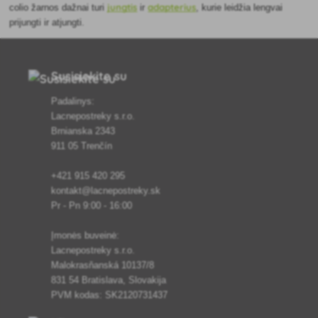
jungtis
adapterius
colio žarnos dažnai turi
ir
, kurie leidžia lengvai
prijungti ir atjungti.
Susisiekite su
Padalinys:
Lacnepostreky s.r.o.
Brnianska 2343
911 05 Trenčín
+421 915 420 295
kontakt@lacnepostreky.sk
Pr - Pn 9:00 - 16:00
Įmonės buveinė:
Lacnepostreky s.r.o.
Malokrasňanská 10137/8
831 54 Bratislava, Slovakija
PVM kodas: SK2120731437