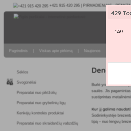
+421 915 420 295 | PIRMADIENIAIS - PENKTAD
429 To
429 /
Pagrindinis
Viskas apie pirkimą
Naujienos
Ligų ir ken
Dengiamas
Sėklos
Svogūnėliai
Burlė yra universalus 
saulės. Jis pagamintas 
Preparatai nuo piktžolių
sustiprintas metalinėmis 
Preparatai nuo grybelinių ligų
Kur jį galima naudoti
Kenkėjų kontrolės produktai
Sodininkystėje brezentai
tipą – nuo lengvų breze
Preparatai nuo skraidančių vabzdžių