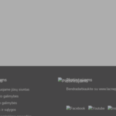
tams
Platintojams
Bendradarbiaukite su
www.lacnep
uojame jūsų siuntas
to galimybės
o galimybės
 ir sąlygos