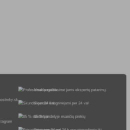
Visada suteiksime jums ekspertų patarimų
ostreky.sk
Skundai išnagrinėjami per 24 val
85 % sandėlyje esančių prekių
Pristatymas per 24 h nuo pirmadienio iki