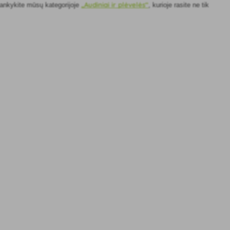
„Audiniai ir plėvelės“
ilankykite mūsų kategorijoje
, kurioje rasite ne tik