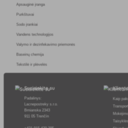
Apsauginė įranga
Purkštuvai
Sodo įrankiai
Vandens technologijos
Valymo ir dezinfekavimo priemonės
Baseinų chemija
Tekstilė ir plėvelės
Susisiekite su
Klien
Padalinys:
Kaip pak
Lacnepostreky s.r.o.
Transpor
Brnianska 2343
Mokėjim
911 05 Trenčín
Taisyklės