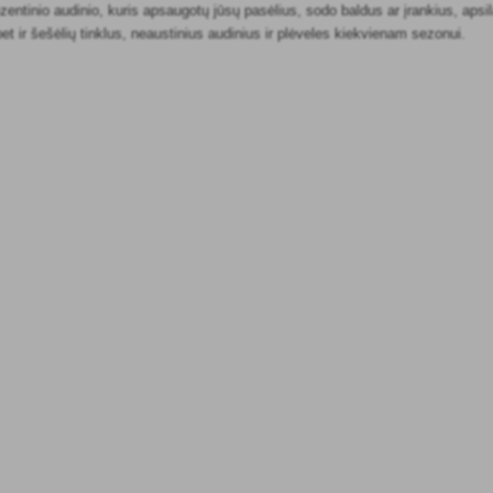
zentinio audinio, kuris apsaugotų jūsų pasėlius, sodo baldus ar įrankius, aps
bet ir šešėlių tinklus, neaustinius audinius ir plėveles kiekvienam sezonui.