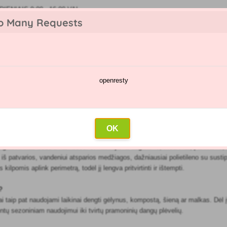
IENIAIS 9:00 - 16:00 VAL
o Many Requests
openresty
kėjų katalogas
Purškimų kalendorius
Didmeninė prekyba
Su
is lapas
OK
pagalbininkas sode ir namuose. Ji naudojama augalams, medienai, įrankiams,
iš patvarios, vandeniui atsparios medžiagos, dažniausiai polietileno su sustipr
kilpomis aplink perimetrą, todėl jį lengva pritvirtinti ir ištempti.
?
 taip pat naudojami laikinai dengti gėlynus, kompostą, šieną ar malkas. Dėl įvai
ntų sezoniniam naudojimui iki tvirtų pramoninių dangų plėvelių.