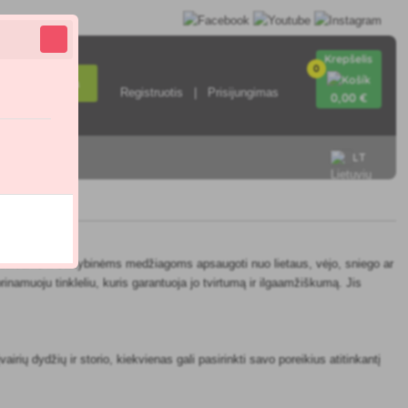
Krepšelis
0
Paieška
Registruotis
Prisijungimas
0
,00 €
LT
sisiekite su
 baldams ir statybinėms medžiagoms apsaugoti nuo lietaus, vėjo, sniego ar
inamuoju tinkleliu, kuris garantuoja jo tvirtumą ir ilgaamžiškumą. Jis
rių dydžių ir storio, kiekvienas gali pasirinkti savo poreikius atitinkantį