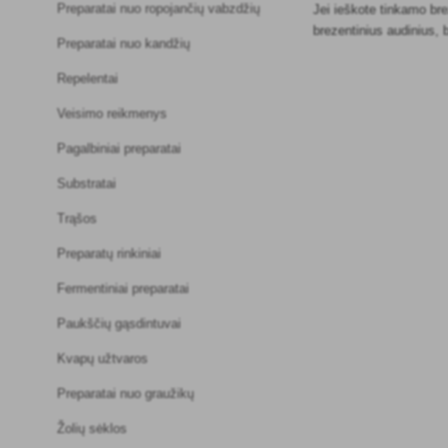
Preparatai nuo ropojančių vabzdžių
Jei ieškote tinkamo bre
brezentinius audinius, 
Preparatai nuo kandžių
Repelentai
Veisimo reikmenys
Pagalbiniai preparatai
Substratai
Trąšos
Preparatų rinkiniai
Fermentiniai preparatai
Paukščių gąsdintuvai
Kvapų užtvaros
Preparatai nuo graužikų
Žolių sėklos