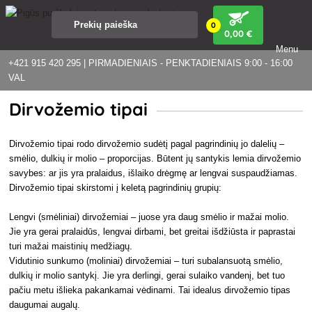
0
0
,00 €
Menu
+421 915 420 295 | PIRMADIENIAIS - PENKTADIENIAIS 9:00 - 16:00
VAL
Dirvožemio tipai
Dirvožemio tipai rodo dirvožemio sudėtį pagal pagrindinių jo dalelių –
smėlio, dulkių ir molio – proporcijas. Būtent jų santykis lemia dirvožemio
savybes: ar jis yra pralaidus, išlaiko drėgmę ar lengvai suspaudžiamas.
Dirvožemio tipai skirstomi į keletą pagrindinių grupių:
Lengvi (smėliniai) dirvožemiai – juose yra daug smėlio ir mažai molio.
Jie yra gerai pralaidūs, lengvai dirbami, bet greitai išdžiūsta ir paprastai
turi mažai maistinių medžiagų.
Vidutinio sunkumo (moliniai) dirvožemiai – turi subalansuotą smėlio,
dulkių ir molio santykį. Jie yra derlingi, gerai sulaiko vandenį, bet tuo
pačiu metu išlieka pakankamai vėdinami. Tai idealus dirvožemio tipas
daugumai augalų.