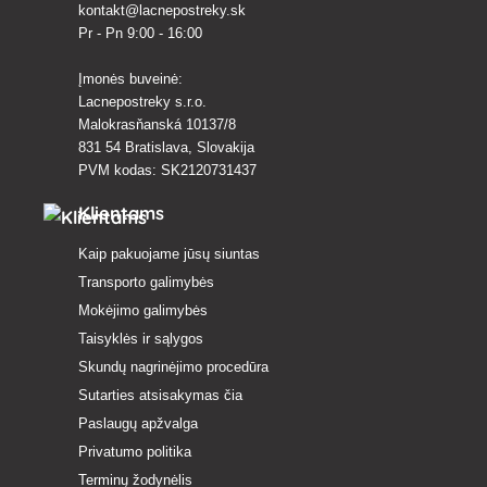
kontakt@lacnepostreky.sk
Pr - Pn 9:00 - 16:00
Įmonės buveinė:
Lacnepostreky s.r.o.
Malokrasňanská 10137/8
831 54 Bratislava, Slovakija
PVM kodas: SK2120731437
Klientams
Kaip pakuojame jūsų siuntas
Transporto galimybės
Mokėjimo galimybės
Taisyklės ir sąlygos
Skundų nagrinėjimo procedūra
Sutarties atsisakymas čia
Paslaugų apžvalga
Privatumo politika
Terminų žodynėlis