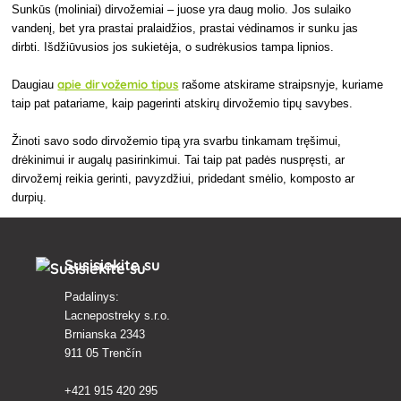
Sunkūs (moliniai) dirvožemiai – juose yra daug molio. Jos sulaiko
vandenį, bet yra prastai pralaidžios, prastai vėdinamos ir sunku jas
dirbti. Išdžiūvusios jos sukietėja, o sudrėkusios tampa lipnios.
apie dirvožemio tipus
Daugiau
rašome atskirame straipsnyje, kuriame
taip pat patariame, kaip pagerinti atskirų dirvožemio tipų savybes.
Žinoti savo sodo dirvožemio tipą yra svarbu tinkamam tręšimui,
drėkinimui ir augalų pasirinkimui. Tai taip pat padės nuspręsti, ar
dirvožemį reikia gerinti, pavyzdžiui, pridedant smėlio, komposto ar
durpių.
Susisiekite su
Padalinys:
Lacnepostreky s.r.o.
Brnianska 2343
911 05 Trenčín
+421 915 420 295