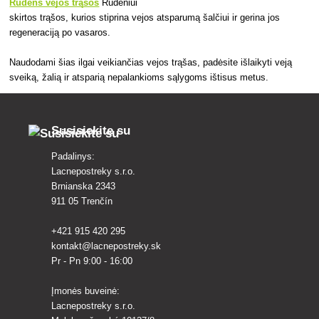
Rudens vejos trąšos
Rudeniui
skirtos trąšos, kurios stiprina vejos atsparumą šalčiui ir gerina jos
regeneraciją po vasaros.
Naudodami šias ilgai veikiančias vejos trąšas, padėsite išlaikyti veją
sveiką, žalią ir atsparią nepalankioms sąlygoms ištisus metus.
Susisiekite su
Padalinys:
Lacnepostreky s.r.o.
Brnianska 2343
911 05 Trenčín
+421 915 420 295
kontakt@lacnepostreky.sk
Pr - Pn 9:00 - 16:00
Įmonės buveinė:
Lacnepostreky s.r.o.