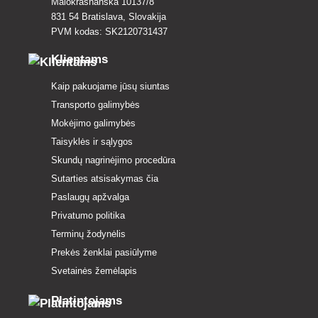
Malokrasňanská 10137/8
831 54 Bratislava, Slovakija
PVM kodas: SK2120731437
Klientams
Kaip pakuojame jūsų siuntas
Transporto galimybės
Mokėjimo galimybės
Taisyklės ir sąlygos
Skundų nagrinėjimo procedūra
Sutarties atsisakymas čia
Paslaugų apžvalga
Privatumo politika
Terminų žodynėlis
Prekės ženklai pasiūlyme
Svetainės žemėlapis
Platintojams