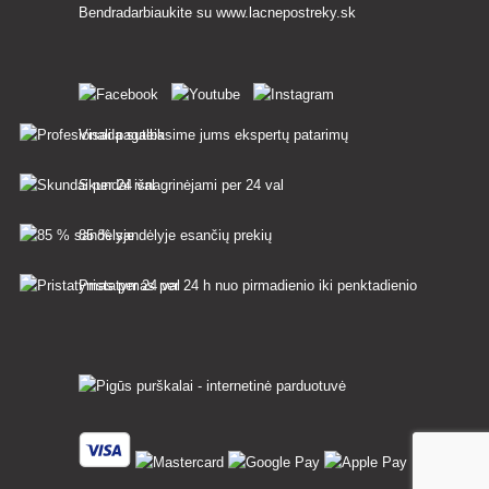
Bendradarbiaukite su
www.lacnepostreky.sk
Visada suteiksime jums ekspertų patarimų
Skundai išnagrinėjami per 24 val
85 % sandėlyje esančių prekių
Pristatymas per 24 h nuo pirmadienio iki penktadienio