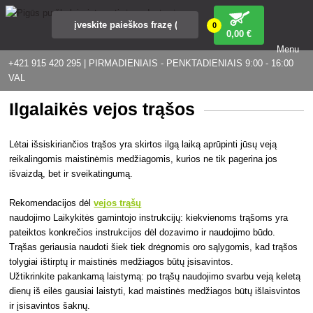
0
0
,00 €
Menu
+421 915 420 295 | PIRMADIENIAIS - PENKTADIENIAIS 9:00 - 16:00
VAL
Ilgalaikės vejos trąšos
Lėtai išsiskiriančios trąšos yra skirtos ilgą laiką aprūpinti jūsų veją
reikalingomis maistinėmis medžiagomis, kurios ne tik pagerina jos
išvaizdą, bet ir sveikatingumą.
Rekomendacijos dėl
vejos trąšų
naudojimo Laikykitės gamintojo instrukcijų: kiekvienoms trąšoms yra
pateiktos konkrečios instrukcijos dėl dozavimo ir naudojimo būdo.
Trąšas geriausia naudoti šiek tiek drėgnomis oro sąlygomis, kad trąšos
tolygiai ištirptų ir maistinės medžiagos būtų įsisavintos.
Užtikrinkite pakankamą laistymą: po trąšų naudojimo svarbu veją keletą
dienų iš eilės gausiai laistyti, kad maistinės medžiagos būtų išlaisvintos
ir įsisavintos šaknų.