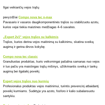
Ilgai veikiančių vejos trąšų
pavyzdžiai
Compo nova tec n-max
Pavasario ir vasaros daugikomponentinės trąšos su stabilizuotu azotu,
kurios vejai tiekia maistines medžiagas 4–6 savaites.
„Expert 2v1“ vejos trąšos su kalkėmis
Trąšos, kurios derina vejos maitinimą su kalkinimu, skatina sveiką
augimą ir gerina dirvos kokybę.
Compo nova tec classic
Granuliuotas produktas, kuris veiksmingai pašalina samanas nuo vejos
ir tuo pačiu yra maistingas trąšų mišinys, užtikrinantis sveiką ir tankų
augimą bei ilgalaikį poveikį.
Expert vejos trąšos nuo kurmių
Profesionalus produktas vejos maitinimui, turintis prevencinį atbaidantį
poveikį kurmiams. Sudėtyje yra azoto, fosforo ir kalio subalansuotu
santykiu.