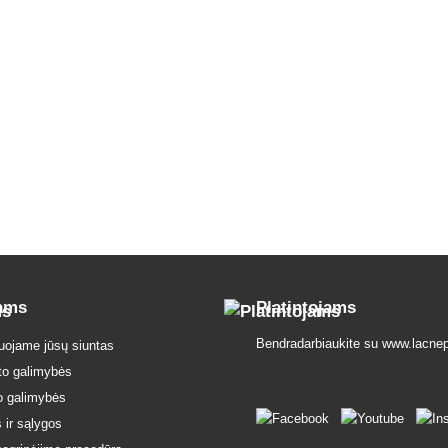
tams
Platintojams
Bendradarbiaukite su
www.lacnep
uojame jūsų siuntas
to galimybės
o galimybės
 ir sąlygos