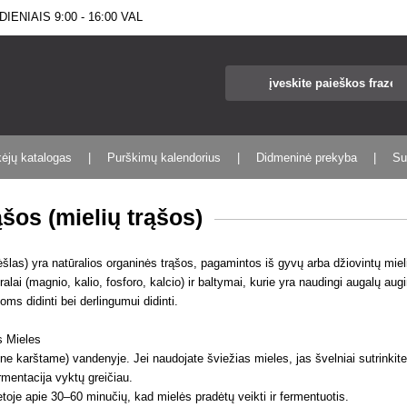
IENIAIS 9:00 - 16:00 VAL
kėjų katalogas
Purškimų kalendorius
Didmeninė prekyba
Su
ąšos (mielių trąšos)
ėšlas) yra natūralios organinės trąšos, pagamintos iš gyvų arba džiovintų mie
ralai (magnio, kalio, fosforo, kalcio) ir baltymai, kurie yra naudingi augalų a
goms didinti bei derlingumui didinti.
s Mieles
t ne karštame) vandenyje. Jei naudojate šviežias mieles, jas švelniai sutrinkite
ermentacija vyktų greičiau.
vietoje apie 30–60 minučių, kad mielės pradėtų veikti ir fermentuotis.