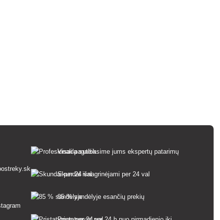
Visada suteiksime jums ekspertų patarimų
ostreky.sk
Skundai išnagrinėjami per 24 val
85 % sandėlyje esančių prekių
Pristatymas per 24 h nuo pirmadienio iki