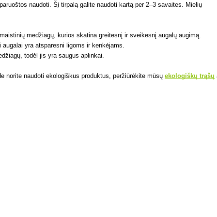
paruoštos naudoti. Šį tirpalą galite naudoti kartą per 2–3 savaites. Mielių
maistinių medžiagų, kurios skatina greitesnį ir sveikesnį augalų augimą.
ti augalai yra atsparesni ligoms ir kenkėjams.
žiagų, todėl jis yra saugus aplinkai.
de norite naudoti ekologiškus produktus, peržiūrėkite mūsų
ekologiškų trąšų