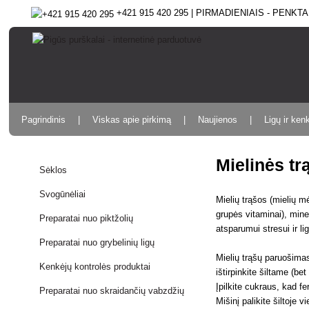
+421 915 420 295 | PIRMADIENIAIS - PENKTAD
Pagrindinis
Viskas apie pirkimą
Naujienos
Ligų ir ken
Mielinės tr
Sėklos
Svogūnėliai
Mielių trąšos (mielių m
grupės vitaminai), mine
Preparatai nuo piktžolių
atsparumui stresui ir li
Preparatai nuo grybelinių ligų
Mielių trąšų paruošima
Kenkėjų kontrolės produktai
ištirpinkite šiltame (be
Įpilkite cukraus, kad f
Preparatai nuo skraidančių vabzdžių
Mišinį palikite šiltoje 