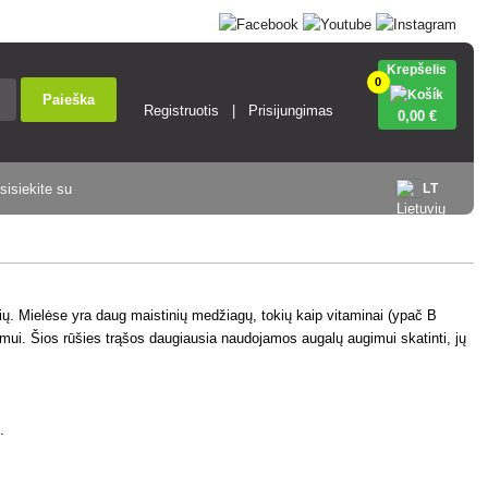
Krepšelis
0
Paieška
Registruotis
Prisijungimas
0
,00 €
sisiekite su
LT
lių. Mielėse yra daug maistinių medžiagų, tokių kaip vitaminai (ypač B
ugimui. Šios rūšies trąšos daugiausia naudojamos augalų augimui skatinti, jų
.