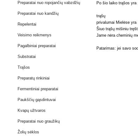
Preparatai nuo ropojančių vabzdžių
Po šio laiko trąšos yra 
Preparatai nuo kandžių
trąšų
privalumai Mielėse yra 
Repelentai
Šiuo trąšų mišiniu tręš
Veisimo reikmenys
Jame nėra cheminių med
Pagalbiniai preparatai
Patarimas: jei savo so
Substratai
Trąšos
Preparatų rinkiniai
Fermentiniai preparatai
Paukščių gąsdintuvai
Kvapų užtvaros
Preparatai nuo graužikų
Žolių sėklos