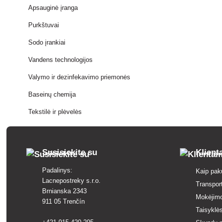
Apsauginė įranga
Purkštuvai
Sodo įrankiai
Vandens technologijos
Valymo ir dezinfekavimo priemonės
Baseinų chemija
Tekstilė ir plėvelės
Susisiekite su
Klien
Padalinys:
Kaip pak
Lacnepostreky s.r.o.
Transpor
Brnianska 2343
Mokėjim
911 05 Trenčín
Taisyklės