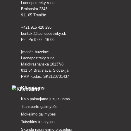
Lacnepostreky s.r.o.
Brnianska 2343
911 05 Trenčín
+421 915 420 295
kontakt@lacnepostreky.sk
Pr - Pn 9:00 - 16:00
Įmonės buveinė:
Lacnepostreky s.r.o.
Malokrasňanská 10137/8
831 54 Bratislava, Slovakija
PVM kodas: SK2120731437
Klientams
Kaip pakuojame jūsų siuntas
Transporto galimybės
Mokėjimo galimybės
Taisyklės ir sąlygos
Skundų nagrinėjimo procedūra