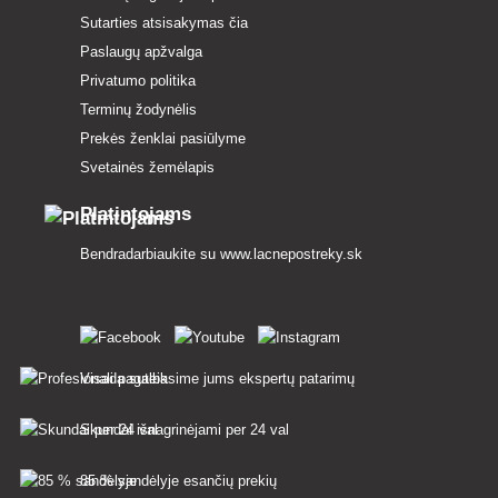
Sutarties atsisakymas čia
Paslaugų apžvalga
Privatumo politika
Terminų žodynėlis
Prekės ženklai pasiūlyme
Svetainės žemėlapis
Platintojams
Bendradarbiaukite su
www.lacnepostreky.sk
Visada suteiksime jums ekspertų patarimų
Skundai išnagrinėjami per 24 val
85 % sandėlyje esančių prekių