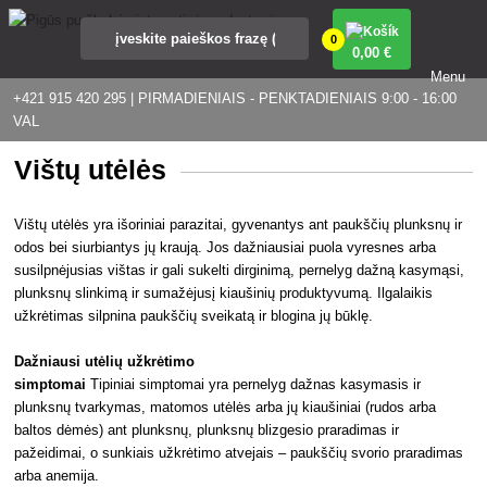
0
0
,00 €
Menu
+421 915 420 295 | PIRMADIENIAIS - PENKTADIENIAIS 9:00 - 16:00
VAL
Vištų utėlės
Vištų utėlės yra išoriniai parazitai, gyvenantys ant paukščių plunksnų ir
odos bei siurbiantys jų kraują. Jos dažniausiai puola vyresnes arba
susilpnėjusias vištas ir gali sukelti dirginimą, pernelyg dažną kasymąsi,
plunksnų slinkimą ir sumažėjusį kiaušinių produktyvumą. Ilgalaikis
užkrėtimas silpnina paukščių sveikatą ir blogina jų būklę.
Dažniausi utėlių užkrėtimo
simptomai
Tipiniai simptomai yra pernelyg dažnas kasymasis ir
plunksnų tvarkymas, matomos utėlės arba jų kiaušiniai (rudos arba
baltos dėmės) ant plunksnų, plunksnų blizgesio praradimas ir
pažeidimai, o sunkiais užkrėtimo atvejais – paukščių svorio praradimas
arba anemija.