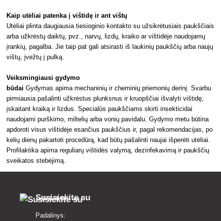
Kaip utėliai patenka į vištidę ir ant vištų
Utėliai plinta daugiausia tiesioginio kontakto su užsikrėtusiais paukščiais
arba užkrėstų daiktų, pvz., narvų, lizdų, kraiko ar vištidėje naudojamų
įrankių, pagalba. Jie taip pat gali atsirasti iš laukinių paukščių arba naujų
vištų, įvežtų į pulką.
Veiksmingiausi gydymo
būdai
Gydymas apima mechaninių ir cheminių priemonių derinį. Svarbu
pirmiausia pašalinti užkrėstus plunksnus ir kruopščiai išvalyti vištidę,
įskaitant kraiką ir lizdus. Specialūs paukščiams skirti insekticidai
naudojami purškimo, miltelių arba vonių pavidalu. Gydymo metu būtina
apdoroti visus vištidėje esančius paukščius ir, pagal rekomendacijas, po
kelių dienų pakartoti procedūrą, kad būtų pašalinti naujai išperėti utėliai.
Profilaktika apima reguliarų vištidės valymą, dezinfekavimą ir paukščių
sveikatos stebėjimą.
Susisiekite su
Padalinys: