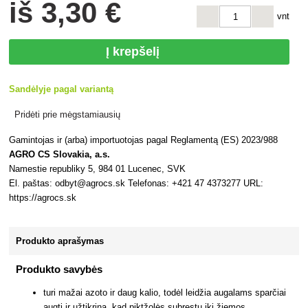
iš
3
,30 €
vnt
Į krepšelį
Sandėlyje pagal variantą
Pridėti prie mėgstamiausių
Gamintojas ir (arba) importuotojas pagal Reglamentą (ES) 2023/988
AGRO CS Slovakia, a.s.
Namestie republiky 5, 984 01 Lucenec, SVK
El. paštas: odbyt@agrocs.sk Telefonas: +421 47 4373277 URL:
https://agrocs.sk
Produkto aprašymas
Produkto savybės
turi mažai azoto ir daug kalio, todėl leidžia augalams sparčiai
augti ir užtikrina, kad piktžolės subręstų iki žiemos