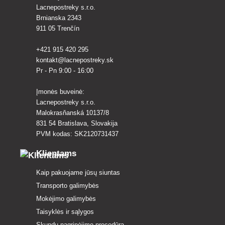
Lacnepostreky s.r.o.
Brnianska 2343
911 05 Trenčín
+421 915 420 295
kontakt@lacnepostreky.sk
Pr - Pn 9:00 - 16:00
Įmonės buveinė:
Lacnepostreky s.r.o.
Malokrasňanská 10137/8
831 54 Bratislava, Slovakija
PVM kodas: SK2120731437
Klientams
Kaip pakuojame jūsų siuntas
Transporto galimybės
Mokėjimo galimybės
Taisyklės ir sąlygos
Skundų nagrinėjimo procedūra