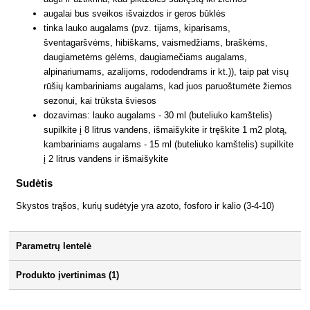
augalai bus sveikos išvaizdos ir geros būklės
tinka lauko augalams (pvz. tijams, kiparisams,
šventagaršvėms, hibiškams, vaismedžiams, braškėms,
daugiametėms gėlėms, daugiamečiams augalams,
alpinariumams, azalijoms, rododendrams ir kt.)), taip pat visų
rūšių kambariniams augalams, kad juos paruoštumėte žiemos
sezonui, kai trūksta šviesos
dozavimas: lauko augalams - 30 ml (buteliuko kamštelis)
supilkite į 8 litrus vandens, išmaišykite ir tręškite 1 m2 plotą,
kambariniams augalams - 15 ml (buteliuko kamštelis) supilkite
į 2 litrus vandens ir išmaišykite
Sudėtis
Skystos trąšos, kurių sudėtyje yra azoto, fosforo ir kalio (3-4-10)
Parametrų lentelė
Produkto įvertinimas (1)