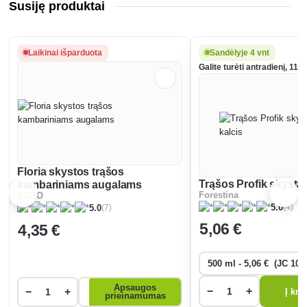
Susiję produktai
Laikinai išparduota
Sandėlyje 4 vnt
Galite turėti antradienį, 11.0
Floria skystos trąšos
Trąšos Profik skystas
kambariniams augalams
Forestina
AGRO
(4)
5.0
(7)
5.0
5
,06 €
4
,35 €
Apsaugos
−
+
−
+
Į kre
prieinamumas