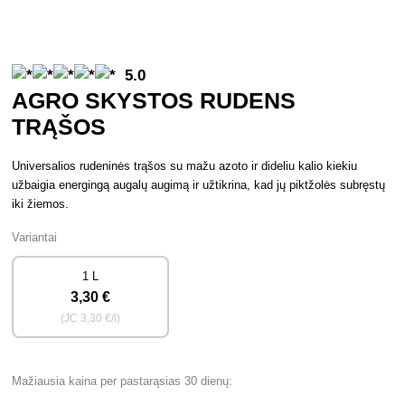
5.0
AGRO SKYSTOS RUDENS
TRĄŠOS
Universalios rudeninės trąšos su mažu azoto ir dideliu kalio kiekiu
užbaigia energingą augalų augimą ir užtikrina, kad jų piktžolės subręstų
iki žiemos.
Variantai
1 L
3
,30 €
(JC
3
,30 €/l)
Mažiausia kaina per pastarąsias 30 dienų: