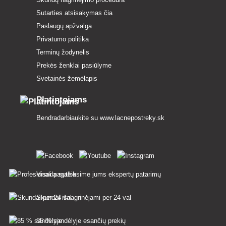
Sutarties atsisakymas čia
Paslaugų apžvalga
Privatumo politika
Terminų žodynėlis
Prekės ženklai pasiūlyme
Svetainės žemėlapis
Platintojams
Bendradarbiaukite su
www.lacnepostreky.sk
Visada suteiksime jums ekspertų patarimų
Skundai išnagrinėjami per 24 val
85 % sandėlyje esančių prekių