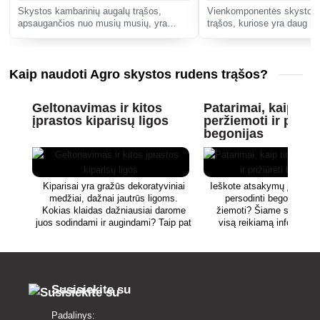
Skystos kambarinių augalų trąšos,
Vienkomponentės skystos 
apsaugančios nuo musių musių, yra
trąšos, kuriose yra daug kal
specialios visavertės trąšos, skirtos visų
azoto nitratų pavidalu.
rūšių kambariniams augalams. Ji
pagerina bendrą augalų gyvybingumą ir
Kaip naudoti Agro skystos rudens trąšos?
pa
Geltonavimas ir kitos
Patarimai, kaip tin
įprastos kiparisų ligos
peržiemoti ir prižiū
begonijas
Kiparisai yra gražūs dekoratyviniai
Ieškote atsakymų į klaus
medžiai, dažnai jautrūs ligoms.
persodinti begonijas, k
Kokias klaidas dažniausiai darome
žiemoti? Šiame straipsny
juos sodindami ir augindami? Taip pat
visą reikiamą informaciją
sužinosite, kokius produktus naudoti
priežiūrą.
norint sunaikinti labiausiai žinomus
kenkėjus.
Susisiekite su
Padalinys: