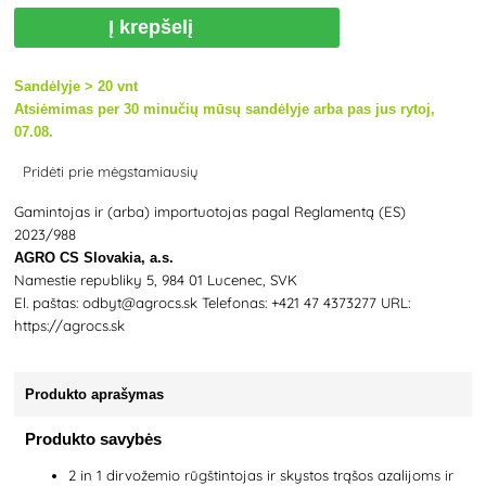
Į krepšelį
Sandėlyje > 20 vnt
Atsiėmimas per 30 minučių mūsų sandėlyje arba pas jus rytoj,
07.08.
Pridėti prie mėgstamiausių
Gamintojas ir (arba) importuotojas pagal Reglamentą (ES)
2023/988
AGRO CS Slovakia, a.s.
Namestie republiky 5, 984 01 Lucenec, SVK
El. paštas: odbyt@agrocs.sk Telefonas: +421 47 4373277 URL:
https://agrocs.sk
Produkto aprašymas
Produkto savybės
2 in 1 dirvožemio rūgštintojas ir skystos trąšos azalijoms ir