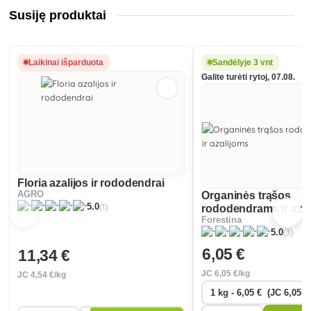
Susiję produktai
Laikinai išparduota
Sandėlyje 3 vnt
Galite turėti rytoj, 07.08.
Floria azalijos ir rododendrai
AGRO
Organinės trąšos
(1)
5.0
rododendrams ir aza
Forestina
(3)
5.0
6
,05 €
11
,34 €
JC
6
,05 €/kg
JC
4
,54 €/kg