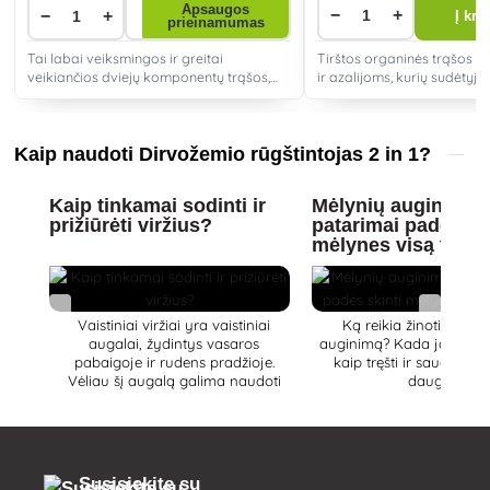
Apsaugos
−
+
−
+
Į kre
prieinamumas
Tai labai veiksmingos ir greitai
Tirštos organinės trąšos
veikiančios dviejų komponentų trąšos,
ir azalijoms, kurių sudėtyje 
idealiai tinkančios azalijoms,
arklių mėšlo, ragų ir natūr
rododendrams ir kitiems rūgštis
mėgstantiems augalams (pvz., Kanados
mėlynėms).
Kaip naudoti Dirvožemio rūgštintojas 2 in 1?
Kaip tinkamai sodinti ir
Mėlynių auginimas:
prižiūrėti viržius?
patarimai padės sk
mėlynes visą vasa
Vaistiniai viržiai yra vaistiniai
Ką reikia žinoti apie 
augalai, žydintys vasaros
auginimą? Kada jas sodint
pabaigoje ir rudens pradžioje.
kaip tręšti ir saugoti? S
Vėliau šį augalą galima naudoti
daugiau.
rudens dekoracijoms gaminti. Kaip
auginti, laistyti ar pjauti viržius ir
kuo skiriasi viržiai nuo viržių?
Susisiekite su