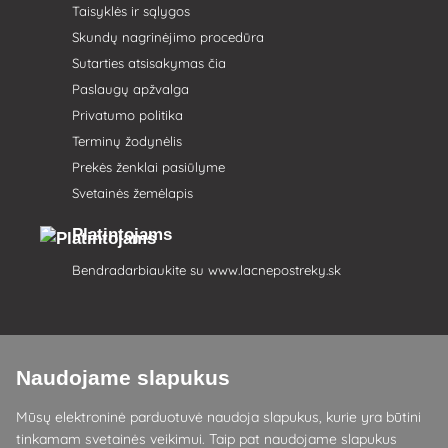
Taisyklės ir sąlygos
Skundų nagrinėjimo procedūra
Sutarties atsisakymas čia
Paslaugų apžvalga
Privatumo politika
Terminų žodynėlis
Prekės ženklai pasiūlyme
Svetainės žemėlapis
Platintojams
Bendradarbiaukite su
www.lacnepostreky.sk
Naudojame slapukus
Visada suteiksime jums ekspertų patarimų
Mūsų elektroninė parduotuvė naudoja slapukus, kurie yra būtini
Skundai išnagrinėjami per 24 val
tinkamam svetainės veikimui. Taip pat naudojame slapukus