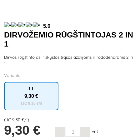
5.0
DIRVOŽEMIO RŪGŠTINTOJAS 2 IN
1
Dirvos rūgštintojas ir skystos trąšos azalijoms ir rododendrams 2 in
1.
Variantai
1 L
9
,30 €
(JC
9
,30 €/l)
(JC
9
,30 €/l)
9
,30 €
vnt