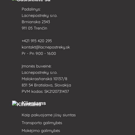
Padalinys:
Lacnepostreky s.r.o.
Brnianska 2343
911 05 Trenčín
+421 915 420 295
kontakt@lacnepostreky.sk
Pr - Pn 9:00 - 16:00
Įmonės buveinė:
Lacnepostreky s.r.o.
Malokrasňanská 10137/8
831 54 Bratislava, Slovakija
PVM kodas: SK2120731437
Klientams
Kaip pakuojame jūsų siuntas
Transporto galimybės
Mokėjimo galimybės