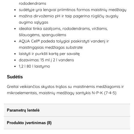
rododendrams
sudėtyje yra lengvai priimtinos formos maistinių medžiagų
mažina dirvožemio pH ir taip pagerina rūgščių augalų
augimo sąlygas
idealiai tinka azalijoms, rododendrams, viržiams,
šilauogėms, spanguolėms
AQUA Cell® padeda tolygiai paskirstyti vandenį ir
maistingąsias medžiagas substrate
laistyti ir purkšti kartą per savaitę
dozavimas: 15 ml į 2 l vandens
1,2 l 80 l laistymo
Sudėtis
Greitai veikiančios skystos trąšos su maistinėmis medžiagomis ir
mikroelementais, maistinių medžiagų santykis N-P-K (7-4-5)
Parametrų lentelė
Produkto įvertinimas (8)