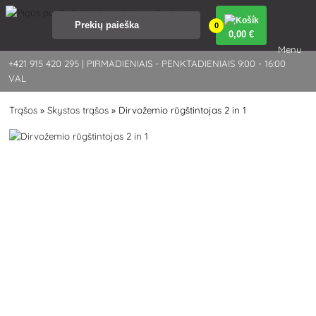
0
0
,00 €
Menu
+421 915 420 295 | PIRMADIENIAIS - PENKTADIENIAIS 9:00 - 16:00
VAL
Trąšos
»
Skystos trąšos
»
Dirvožemio rūgštintojas 2 in 1