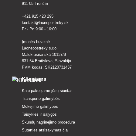
911 05 Trenčín
+421 915 420 295
kontakt@lacnepostreky.sk
Pr - Pn 9:00 - 16:00
Įmonės buveinė:
Lacnepostreky s.r.o.
Malokrasňanská 10137/8
831 54 Bratislava, Slovakija
PVM kodas: SK2120731437
Klientams
Kaip pakuojame jūsų siuntas
Transporto galimybės
Mokėjimo galimybės
Taisyklės ir sąlygos
Skundų nagrinėjimo procedūra
Sutarties atsisakymas čia