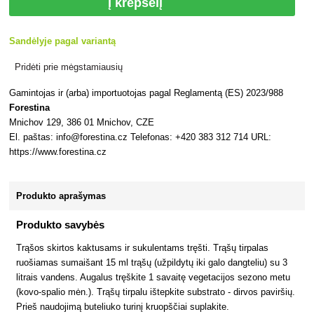
Į krepšelį
Sandėlyje pagal variantą
Pridėti prie mėgstamiausių
Gamintojas ir (arba) importuotojas pagal Reglamentą (ES) 2023/988
Forestina
Mnichov 129, 386 01 Mnichov, CZE
El. paštas: info@forestina.cz Telefonas: +420 383 312 714 URL:
https://www.forestina.cz
Produkto aprašymas
Produkto savybės
Trąšos skirtos kaktusams ir sukulentams tręšti. Trąšų tirpalas
ruošiamas sumaišant 15 ml trąšų (užpildytų iki galo dangteliu) su 3
litrais vandens. Augalus tręškite 1 savaitę vegetacijos sezono metu
(kovo-spalio mėn.). Trąšų tirpalu ištepkite substrato - dirvos paviršių.
Prieš naudojimą buteliuko turinį kruopščiai suplakite.