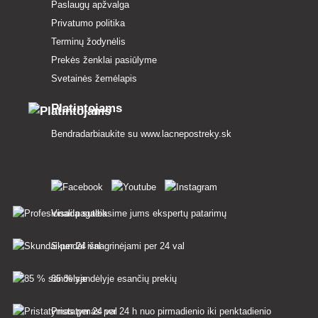
Paslaugų apžvalga
Privatumo politika
Terminų žodynėlis
Prekės ženklai pasiūlyme
Svetainės žemėlapis
Platintojams
Bendradarbiaukite su
www.lacnepostreky.sk
Visada suteiksime jums ekspertų patarimų
Skundai išnagrinėjami per 24 val
85 % sandėlyje esančių prekių
Pristatymas per 24 h nuo pirmadienio iki penktadienio