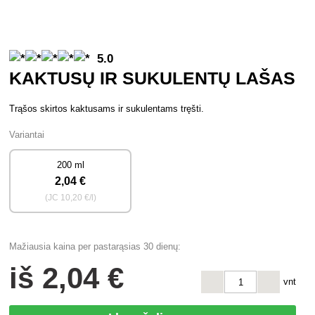
5.0
KAKTUSŲ IR SUKULENTŲ LAŠAS
Trąšos skirtos kaktusams ir sukulentams tręšti.
Variantai
200 ml
2
,04 €
(JC
10
,20 €/l)
Mažiausia kaina per pastarąsias 30 dienų:
iš
2
,04 €
vnt