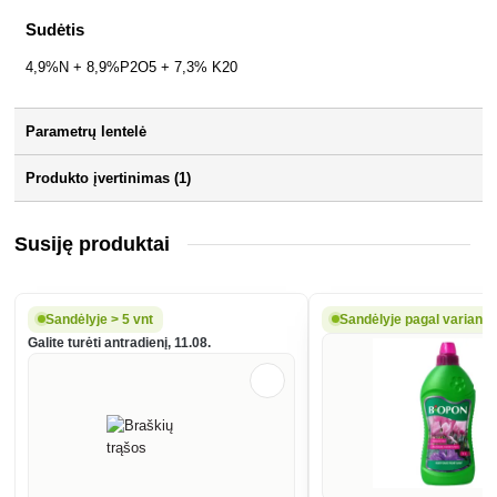
Sudėtis
4,9%N + 8,9%P2O5 + 7,3% K20
Parametrų lentelė
Produkto įvertinimas (1)
Susiję produktai
Sandėlyje > 5 vnt
Sandėlyje pagal variantą
Galite turėti antradienį, 11.08.