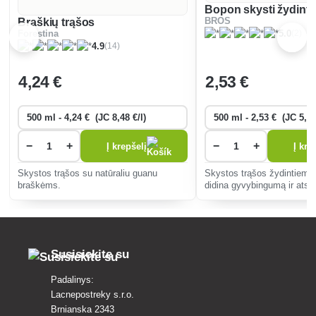
Bopon skysti žydinty
Braškių trąšos
BROS
(2)
Forestina
5.0
(14)
4.9
4
,24 €
2
,53 €
−
+
−
+
Į krepšelį
Į kre
Skystos trąšos su natūraliu guanu
Skystos trąšos žydintiem
braškėms.
didina gyvybingumą ir atsp
gausų žydėjimą ir palaiko s
Lengva įterpti tiesiai į dirvą
Susisiekite su
Padalinys:
Lacnepostreky s.r.o.
Brnianska 2343