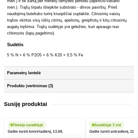
mėn.) ir tik kartą per mėnesį ramybės periodu (lapkričio-vasario
mėn.). Trąšų tirpalu ištepkite substrato - dirvos paviršių. Prieš
naudojimą buteliuko turinį kruopščiai suplakite. Citrusinių vaisių
trąšos skirtos visų rūšių citrinų, apelsinų, greipfrutų ir kitų citrusinių
augalų tręšimui. Trąšų sudėtyje yra geležies, kuri apsaugo nuo
chlorozės (lapų pageltimo).
Sudėtis
5 % N + 6 % P2O5 + 6 % K20 + 0,5 % Fe
Parametrų lentelė
Produkto įvertinimas (3)
Susiję produktai
Tiekėjo sandėlyje
Sandėlyje 3 vnt
Galite turėti ketvirtadienį, 13.08.
Galite turėti antradienį, 11.0