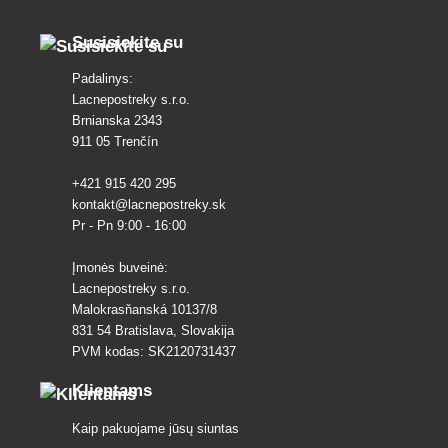
dekoratyvin
Susisiekite su
Padalinys:
Lacnepostreky s.r.o.
Brnianska 2343
911 05 Trenčín
+421 915 420 295
kontakt@lacnepostreky.sk
Pr - Pn 9:00 - 16:00
Įmonės buveinė:
Lacnepostreky s.r.o.
Malokrasňanská 10137/8
831 54 Bratislava, Slovakija
PVM kodas: SK2120731437
Klientams
Kaip pakuojame jūsų siuntas