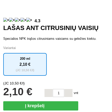
4.3
LAŠAS ANT CITRUSINIŲ VAISIŲ
Specialios NPK trąšos citrusiniams vaisiams su geležies kiekiu.
Variantai
200 ml
2
,10 €
(JC
10
,50 €/l)
(JC
10
,50 €/l)
2
,10 €
vnt
Į krepšelį