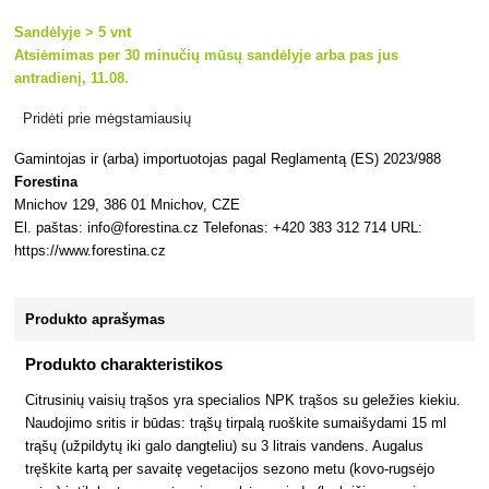
Sandėlyje > 5 vnt
Atsiėmimas per 30 minučių mūsų sandėlyje arba pas jus
antradienį, 11.08.
Pridėti prie mėgstamiausių
Gamintojas ir (arba) importuotojas pagal Reglamentą (ES) 2023/988
Forestina
Mnichov 129, 386 01 Mnichov, CZE
El. paštas: info@forestina.cz Telefonas: +420 383 312 714 URL:
https://www.forestina.cz
Produkto aprašymas
Produkto charakteristikos
Citrusinių vaisių trąšos yra specialios NPK trąšos su geležies kiekiu.
Naudojimo sritis ir būdas: trąšų tirpalą ruoškite sumaišydami 15 ml
trąšų (užpildytų iki galo dangteliu) su 3 litrais vandens. Augalus
tręškite kartą per savaitę vegetacijos sezono metu (kovo-rugsėjo