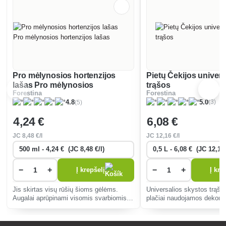
Pro mėlynosios hortenzijos
Pietų Čekijos univers
lašas Pro mėlynosios
trąšos
Forestina
Forestina
hortenzijos lašas
(3)
(5)
5.0
4.8
4
,24 €
6
,08 €
JC
8
,48 €/l
JC
12
,16 €/l
−
+
−
+
Į krepšelį
Į kre
Jis skirtas visų rūšių šioms gėlėms.
Universalios skystos trąšos
Augalai aprūpinami visomis svarbiomis
plačiai naudojamos dekora
maistinėmis medžiagomis ir
augalams, vaisiams, darž
mikroelementais optimaliu santykiu.
ir kambariniams augalams tr
skatina sveiką augalų augi