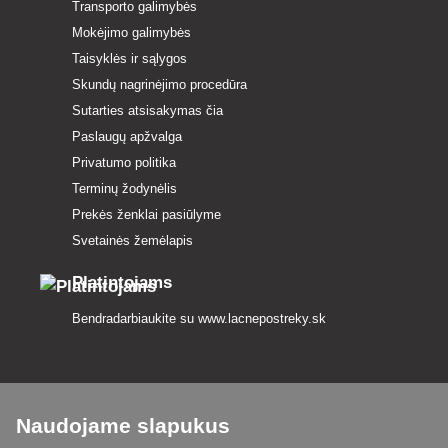
Transporto galimybės
Mokėjimo galimybės
Taisyklės ir sąlygos
Skundų nagrinėjimo procedūra
Sutarties atsisakymas čia
Paslaugų apžvalga
Privatumo politika
Terminų žodynėlis
Prekės ženklai pasiūlyme
Svetainės žemėlapis
Platintojams
Bendradarbiaukite su
www.lacnepostreky.sk
Naudojame slapukus
Visada suteiksime jums ekspertų patarimų