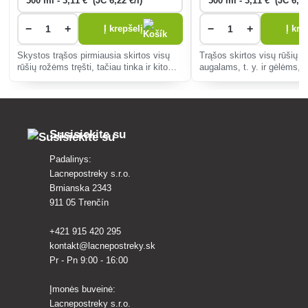
−
+
−
+
Į krepšelį
Į kre
Skystos trąšos pirmiausia skirtos visų
Trąšos skirtos visų rūšių 
rūšių rožėms tręšti, tačiau tinka ir kitoms
augalams, t. y. ir gėlėms, 
sodo gėlėms tręšti.
daržovėms (svogūnams, č
porams ir kt.).
Susisiekite su
Padalinys:
Lacnepostreky s.r.o.
Brnianska 2343
911 05 Trenčín
+421 915 420 295
kontakt@lacnepostreky.sk
Pr - Pn 9:00 - 16:00
Įmonės buveinė:
Lacnepostreky s.r.o.