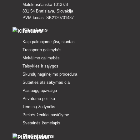
Malokrasňanská 10137/8
831 54 Bratislava, Slovakija
PVM kodas: SK2120731437
Klientams
Kaip pakuojame jūsų siuntas
Transporto galimybės
Mokėjimo galimybės
Taisyklės ir sąlygos
Skundų nagrinėjimo procedūra
Sutarties atsisakymas čia
Paslaugų apžvalga
Privatumo politika
Terminų žodynėlis
Prekės ženklai pasiūlyme
Svetainės žemėlapis
Platintojams