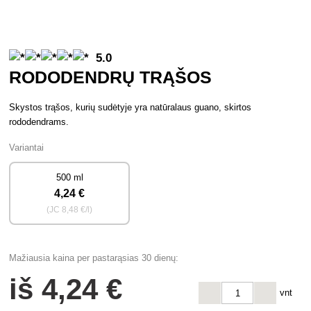
5.0
RODODENDRŲ TRĄŠOS
Skystos trąšos, kurių sudėtyje yra natūralaus guano, skirtos
rododendrams.
Variantai
500 ml
4
,24 €
(JC
8
,48 €/l)
Mažiausia kaina per pastarąsias 30 dienų:
iš
4
,24 €
vnt