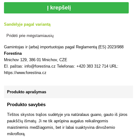
Į krepšelį
Sandėlyje pagal variantą
Pridėti prie mėgstamiausių
Gamintojas ir (arba) importuotojas pagal Reglamentą (ES) 2023/988
Forestina
Mnichov 129, 386 01 Mnichov, CZE
El. paštas: info@forestina.cz Telefonas: +420 383 312 714 URL:
https://www.forestina.cz
Produkto aprašymas
Produkto savybės
Tirštos skystos trąšos sudėtyje yra natūralaus guano, gauto iš jūros
paukščių išmatų. Ji ne tik aprūpina augalus reikalingomis
maistinėmis medžiagomis, bet ir labai suaktyvina dirvožemio
mikroflorą.