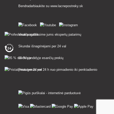
Bendradarbiaukite su
www.lacnepostreky.sk
Visada suteiksime jums ekspertų patarimų
Skundai išnagrinėjami per 24 val
85 % sandėlyje esančių prekių
Pristatymas per 24 h nuo pirmadienio iki penktadienio