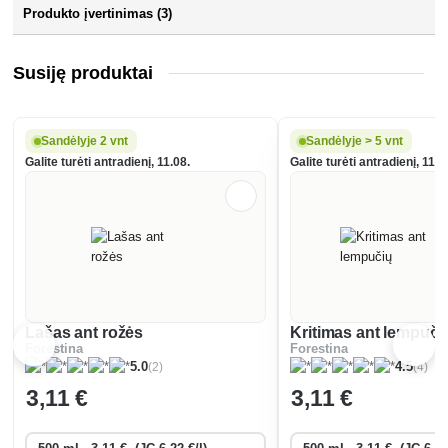
Produkto įvertinimas (3)
Susiję produktai
Sandėlyje 2 vnt
Sandėlyje > 5 vnt
Galite turėti antradienį, 11.08.
Galite turėti antradienį, 11.0
Lašas ant rožės
Kritimas ant lempuči
Forestina
Forestina
(2)
(4)
5.0
4.5
3
,11 €
3
,11 €