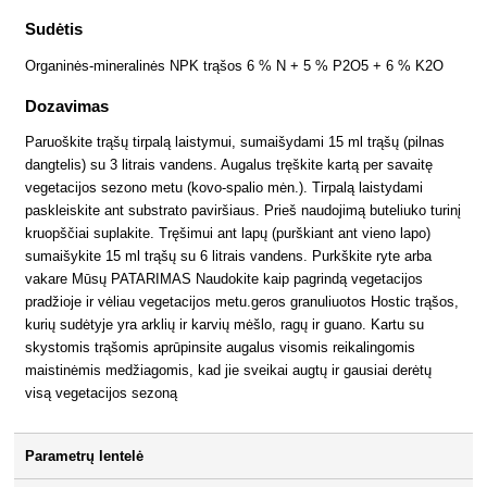
Sudėtis
Organinės-mineralinės NPK trąšos 6 % N + 5 % P2O5 + 6 % K2O
Dozavimas
Paruoškite trąšų tirpalą laistymui, sumaišydami 15 ml trąšų (pilnas
dangtelis) su 3 litrais vandens. Augalus tręškite kartą per savaitę
vegetacijos sezono metu (kovo-spalio mėn.). Tirpalą laistydami
paskleiskite ant substrato paviršiaus. Prieš naudojimą buteliuko turinį
kruopščiai suplakite. Tręšimui ant lapų (purškiant ant vieno lapo)
sumaišykite 15 ml trąšų su 6 litrais vandens. Purkškite ryte arba
vakare Mūsų PATARIMAS Naudokite kaip pagrindą vegetacijos
pradžioje ir vėliau vegetacijos metu.geros granuliuotos Hostic trąšos,
kurių sudėtyje yra arklių ir karvių mėšlo, ragų ir guano. Kartu su
skystomis trąšomis aprūpinsite augalus visomis reikalingomis
maistinėmis medžiagomis, kad jie sveikai augtų ir gausiai derėtų
visą vegetacijos sezoną
Parametrų lentelė