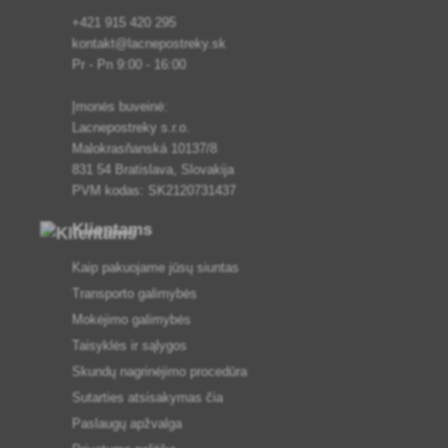
+421 915 420 295
kontakt@lacnepostreky.sk
Pr - Pn 9:00 - 16:00
Įmonės buveinė:
Lacnepostreky s.r.o.
Malokrasňanská 10137/8
831 54 Bratislava, Slovakija
PVM kodas: SK2120731437
Klientams
Kaip pakuojame jūsų siuntas
Transporto galimybės
Mokėjimo galimybės
Taisyklės ir sąlygos
Skundų nagrinėjimo procedūra
Sutarties atsisakymas čia
Paslaugų apžvalga