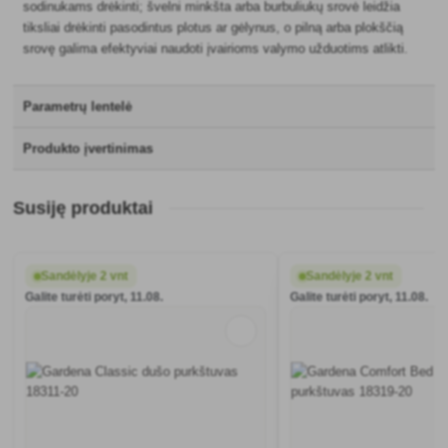
sodinukams drėkinti; švelni minkšta arba burbuliukų srovė leidžia
tiksliai drėkinti pasodintus plotus ar gėlynus, o pilną arba plokščią
srovę galima efektyviai naudoti įvairioms valymo užduotims atlikti.
Parametrų lentelė
Produkto įvertinimas
Susiję produktai
Sandėlyje 2 vnt
Sandėlyje 2 vnt
Galite turėti poryt, 11.08.
Galite turėti poryt, 11.08.