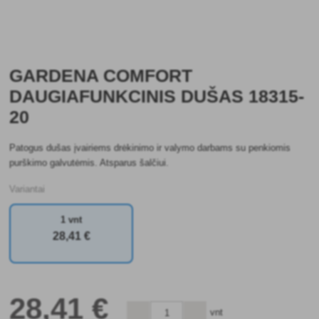
GARDENA COMFORT
DAUGIAFUNKCINIS DUŠAS 18315-
20
Patogus dušas įvairiems drėkinimo ir valymo darbams su penkiomis
purškimo galvutėmis. Atsparus šalčiui.
Variantai
1 vnt
28
,41 €
28
,41 €
vnt