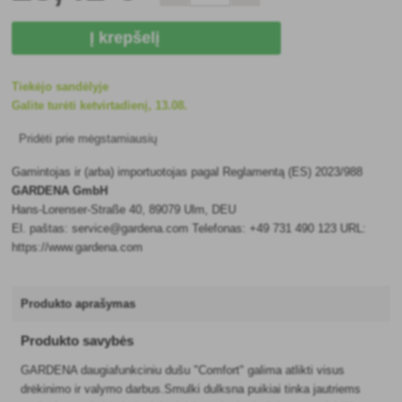
Į krepšelį
Tiekėjo sandėlyje
Galite turėti ketvirtadienį, 13.08.
Pridėti prie mėgstamiausių
Gamintojas ir (arba) importuotojas pagal Reglamentą (ES) 2023/988
GARDENA GmbH
Hans-Lorenser-Straße 40, 89079 Ulm, DEU
El. paštas: service@gardena.com Telefonas: +49 731 490 123 URL:
https://www.gardena.com
Produkto aprašymas
Produkto savybės
GARDENA daugiafunkciniu dušu "Comfort" galima atlikti visus
drėkinimo ir valymo darbus.Smulki dulksna puikiai tinka jautriems