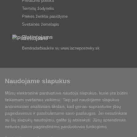
Privatumo politika
Terminų žodynėlis
Prekės ženklai pasiūlyme
Svetainės žemėlapis
Platintojams
Bendradarbiaukite su
www.lacnepostreky.sk
Naudojame slapukus
Visada suteiksime jums ekspertų patarimų
Mūsų elektroninė parduotuvė naudoja slapukus, kurie yra būtini
Skundai išnagrinėjami per 24 val
tinkamam svetainės veikimui. Taip pat naudojame slapukus
anoniminiais analitiniais tikslais, kad geriau suprastume jūsų
85 % sandėlyje esančių prekių
pageidavimus ir patobulintume savo paslaugas. Jei nesutinkate
su šių slapukų naudojimu, galite jų atsisakyti. Jūsų sprendimas
Pristatymas per 24 h nuo pirmadienio iki penktadienio
neturės įtakos pagrindinėms parduotuvės funkcijoms.