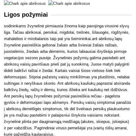
Ligos požymiai
sodininkams žvynelinė pirmiausia žinoma kaip pavojinga virusinė slyvų
liga. Tačiau abrikosai, persikai, migdolai, trešnės, šilauogės, rūgštynės,
mahalebos ir mirobalanos taip pat yra šeimininkai.ant abrikosų lapų
žvynelinė pasireiškia geltonai žaliais arba šviesiai žaliais raštais,
juostelėmis, žiedais arba dėmėmis, kurios labiausiai išryškėja pirmoje
vegetacijos sezono pusėje. Žvynelinės požymių galima pastebėti ant
abrikosų vaisių paviršiaus prieš pat jų sunokimą. Juose matyti palyginti
dideli balkšvi raštai ir žiedai. Kartais vaisiai šiose vietose šiek tiek
deformuojasi. Stipriai pažeistų vaisių minkštimas yra pluoštinis, nelabai
sultingas ir neryškaus skonio. Ant abrikosų kauliukų paprastai atsiranda
balkšvų žiedų, raštų ir dėmių, kurios išlieka ant kauliukų net išdžiūvus.
Ant persikų lapų žvynelinės požymiai pasireiškia rečiau - pagelsta
gyslos ir deformuojasi lapo ašmenys. Persikų vaisių simptomai panašūs
į abrikosų dėmėtligės simptomus, tik dėl švelnaus persikų plaukuotumo
jie yra mažiau pastebimi ir palaipsniui išnyksta vaisiams nokstant.
žvynelinė plinta per dauginamąją medžiagą (akutes, skiepus, įskiepius)
ir per vabzdžius. Pagrindiniai viruso pernešėjai yra įvairių rūšių amarai,
kurie pažeidžia kaulavaisius.