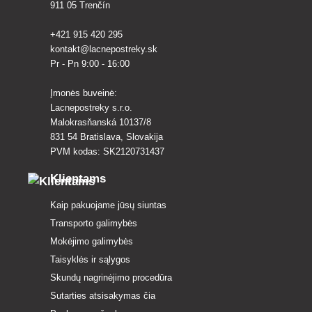
911 05 Trenčín
+421 915 420 295
kontakt@lacnepostreky.sk
Pr - Pn 9:00 - 16:00
Įmonės buveinė:
Lacnepostreky s.r.o.
Malokrasňanská 10137/8
831 54 Bratislava, Slovakija
PVM kodas: SK2120731437
Klientams
Kaip pakuojame jūsų siuntas
Transporto galimybės
Mokėjimo galimybės
Taisyklės ir sąlygos
Skundų nagrinėjimo procedūra
Sutarties atsisakymas čia