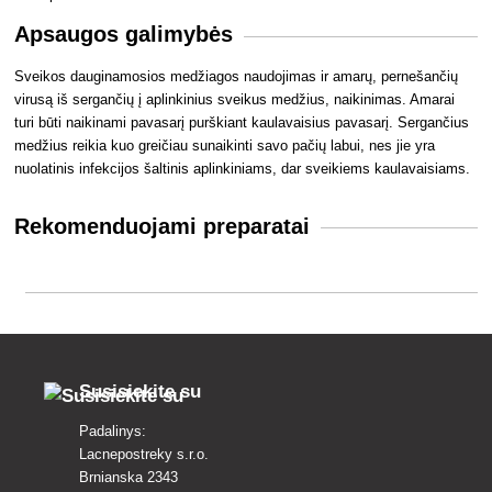
Apsaugos galimybės
Sveikos dauginamosios medžiagos naudojimas ir amarų, pernešančių
virusą iš sergančių į aplinkinius sveikus medžius, naikinimas. Amarai
turi būti naikinami pavasarį purškiant kaulavaisius pavasarį. Sergančius
medžius reikia kuo greičiau sunaikinti savo pačių labui, nes jie yra
nuolatinis infekcijos šaltinis aplinkiniams, dar sveikiems kaulavaisiams.
Rekomenduojami preparatai
Susisiekite su
Padalinys:
Lacnepostreky s.r.o.
Brnianska 2343