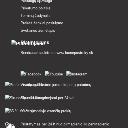
Paslaugų apžvalga
Privatumo politika
Terminų žodynėlis
Prekės ženklai pasiūlyme
Svetainės žemėlapis
Platintojams
Bendradarbiaukite su
www.lacnepostreky.sk
Visada suteiksime jums ekspertų patarimų
Skundai išnagrinėjami per 24 val
85 % sandėlyje esančių prekių
Pristatymas per 24 h nuo pirmadienio iki penktadienio