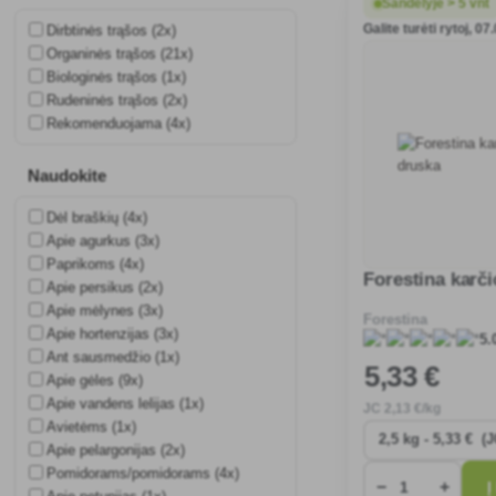
Sandėlyje > 5 vnt
Galite turėti rytoj, 07
Dirbtinės trąšos (2x)
Organinės trąšos (21x)
Biologinės trąšos (1x)
Rudeninės trąšos (2x)
Rekomenduojama (4x)
Naudokite
Dėl braškių (4x)
Apie agurkus (3x)
Paprikoms (4x)
Forestina karči
Apie persikus (2x)
Apie mėlynes (3x)
Forestina
Apie hortenzijas (3x)
5.
Ant sausmedžio (1x)
5
,33 €
Apie gėles (9x)
Apie vandens lelijas (1x)
JC
2
,13 €/kg
Avietėms (1x)
Apie pelargonijas (2x)
Pomidorams/pomidorams (4x)
−
+
Į