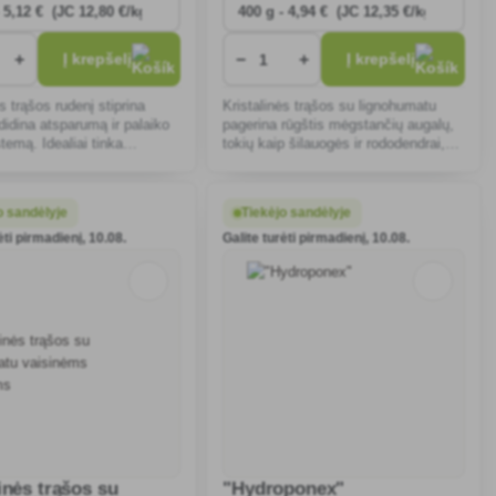
+
−
+
Į krepšelį
Į krepšelį
s trąšos rudenį stiprina
Kristalinės trąšos su lignohumatu
didina atsparumą ir palaiko
pagerina rūgštis mėgstančių augalų,
temą. Idealiai tinka
tokių kaip šilauogės ir rododendrai,
viniams medžiams, vejoms
augimą ir atsparumą, greitai tirpsta ir
žiams. Greitai tirpsta ir yra
užtikrina gausų derlių.
gos.
o sandėlyje
Tiekėjo sandėlyje
ėti pirmadienį, 10.08.
Galite turėti pirmadienį, 10.08.
inės trąšos su
"Hydroponex"