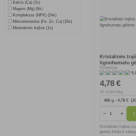
Kalcis (Ca) (2x)
Magnis (Mg) (9x)
Kompleksas (NPK) (24x)
Mikroelementai (Fe, Zn, Cu) (18x)
Mineralinės trąšos (1x)
Kristalinės trą
lignohumatu gė
Forestina
vaisiams
5.
4
,78 €
JC
11
,95 €/kg
−
+
Į
Kristalinės trąšos s
gerina žiedų ir vaisi