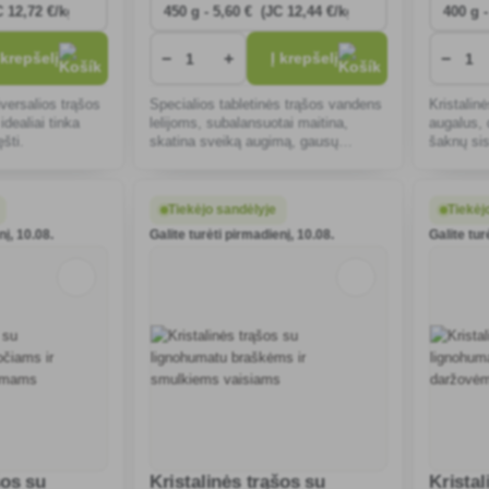
−
+
−
 krepšelį
Į krepšelį
iversalios trąšos
Specialios tabletinės trąšos vandens
Kristalinė
dealiai tinka
lelijoms, subalansuotai maitina,
augalus, 
šti.
skatina sveiką augimą, gausų
šaknų sis
žydėjimą ir ilgalaikį maistingųjų
dekoraty
medžiagų išsiskyrimą tvenkiniuose ir
ir vaismed
sodo rezervuar
veiksmin
Tiekėjo sandėlyje
Tiekėj
nį, 10.08.
Galite turėti pirmadienį, 10.08.
Galite tur
šos su
Kristalinės trąšos su
Kristal