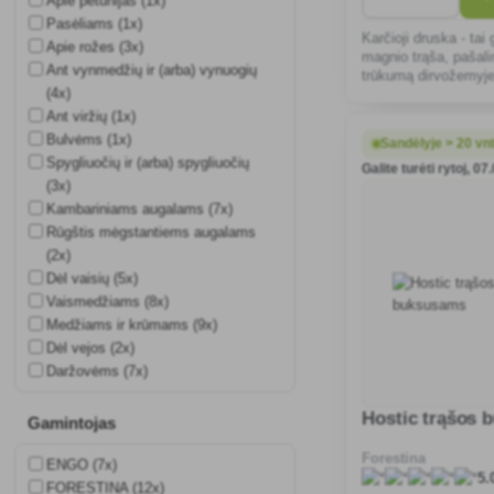
Apie petunijas (1x)
Pasėliams (1x)
Karčioji druska - tai 
Apie rožes (3x)
magnio trąša, pašali
Ant vynmedžių ir (arba) vynuogių
trūkumą dirvožemyje
(4x)
Ant viržių (1x)
Bulvėms (1x)
Sandėlyje > 20 vn
Spygliuočių ir (arba) spygliuočių
Galite turėti rytoj, 07
(3x)
Kambariniams augalams (7x)
Rūgštis mėgstantiems augalams
(2x)
Dėl vaisių (5x)
Vaismedžiams (8x)
Medžiams ir krūmams (9x)
Dėl vejos (2x)
Daržovėms (7x)
Hostic trąšos
Gamintojas
Forestina
ENGO (7x)
5.
FORESTINA (12x)