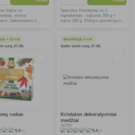
ios trąšos su
Specialus Kristalonas su 2
entais, skirtos
ingredientais - trąšomis 300 g +
ams, balkoniniams ir
kalciu 200 g. Efektyvi prevencija nuo
auko augalams tręšti
pomidorų juodavimo ir paprikų
ir derėjimo metu.
puvinio.
yje > 20 vnt
Sandėlyje 4 vnt
ti rytoj, 07.08.
Galite turėti rytoj, 07.08.
lonų ruduo
Kristalon dekoratyviniai
medžiai
AGRO
(6)
(4)
5.0
5.0