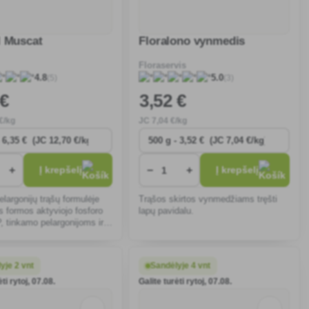
l Muscat
Floralono vynmedis
Floraservis
(5)
(3)
4.8
5.0
 €
3
,52 €
€/kg
JC
7
,04 €/kg
+
−
+
Į krepšelį
Į krepšelį
elargonijų trąšų formulėje
Trąšos skirtos vynmedžiams tręšti
s formos aktyviojo fosforo
lapų pavidalu.
 tinkamo pelargonijoms ir
ų balkoniniams augalams.
yje 2 vnt
Sandėlyje 4 vnt
ti rytoj, 07.08.
Galite turėti rytoj, 07.08.