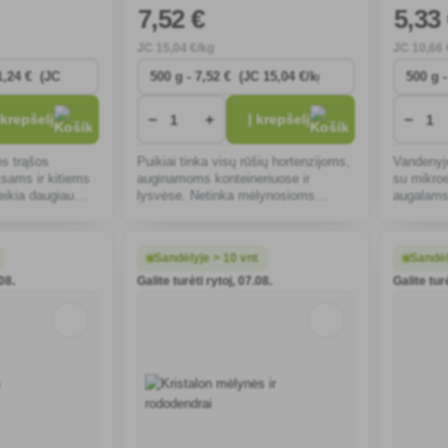
7
,52 €
5
,33
JC
15
,04 €/kg
JC
10
,66 
−
+
−
 krepšelį
Į krepšelį
ės trąšos
Puikiai tinka visų rūšių hortenzijoms,
Vandenyje
sams ir kitiems
auginamoms konteineriuose ir
su mikro
eikia daugiau
lysvėse. Netinka mėlynosioms
augalams 
hortenzijoms.
Sandėlyje > 10 vnt
Sandėl
.08.
Galite turėti rytoj, 07.08.
Galite turė