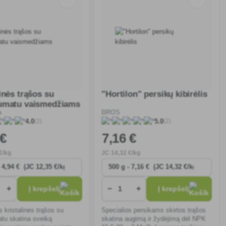
inės trąšos su
"Hortilon" persikų kibirėlis
umatu vaismedžiams
a
BROS
(2)
(2)
4.0
5.0
 €
7
,16 €
€/kg
JC
14
,32 €/kg
+
−
+
Į krepšelį
Į krepšelį
s kristalinės trąšos su
Specialios persikams skirtos trąšos
tu skatina sveiką
skatina augimą ir žydėjimą dėl NPK