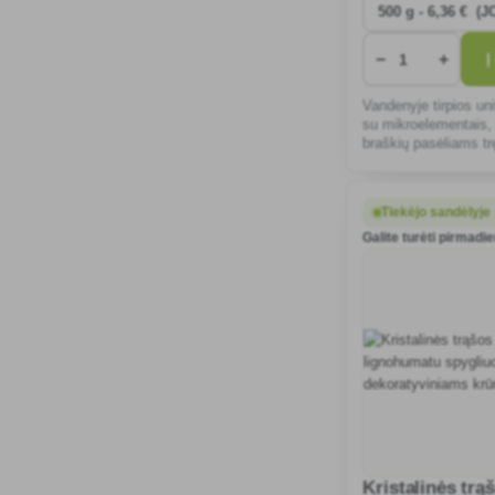
−
+
Į
Vandenyje tirpios un
su mikroelementais, i
braškių pasėliams trę
Tiekėjo sandėlyje
Galite turėti pirmadie
Kristalinės trą