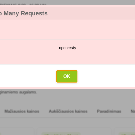
IENIAIS 9:00 - 16:00 VAL
o Many Requests
openresty
kėjų katalogas
Purškimų kalendorius
Didmeninė prekyba
Su
os
OK
iko jūsų sodo sveikatą. Jos
tirpsta vandenyje
ir turi visus augalams ir med
uginamiems augalams.
Mažiausios kainos
Aukščiausios kainos
Pavadinimas
N