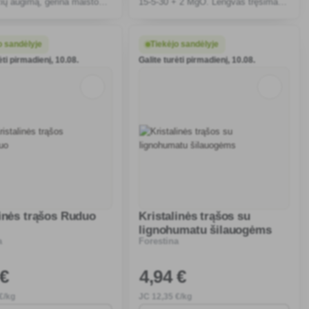
ių augimą, gerina maisto
15-5-30 + 2 MgO. Lengvas tręšimas
 pasisavinimą, didina
užtikrina sveikus medžius ir gausų
 stresams ir užtikrina
derlių.
skanių vaisių derlių
o sandėlyje
Tiekėjo sandėlyje
ėti pirmadienį, 10.08.
Galite turėti pirmadienį, 10.08.
linės trąšos Ruduo
Kristalinės trąšos su
lignohumatu šilauogėms
a
Forestina
 €
4
,94 €
€/kg
JC
12
,35 €/kg