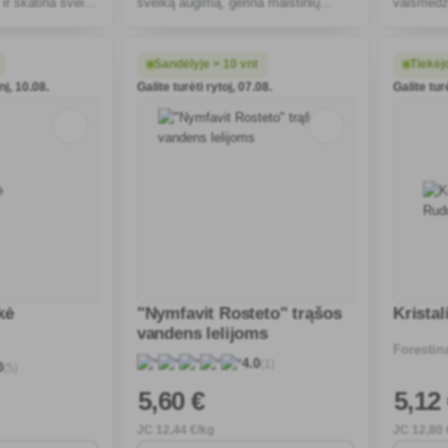
ir skatina sveiką
sveiką augimą, gerina maistinių
vaismedž
ęšti ant viršaus
medžiagų įsisavinimą ir atsparumą
medžiagų
stresams. Idealiai tinka reguliariam
atsparumą
naudojimu
gausesnį 
Sandėlyje > 10 vnt
Tiekėj
nį, 10.08.
Galite turėti rytoj, 07.08.
Galite tur
kė
"Nymfavit Rosteto" trąšos
Krista
vandens lelijoms
Forestin
(1)
4.0
(5)
0
5
,60 €
5
,12
JC
12
,44 €/kg
JC
12
,80 