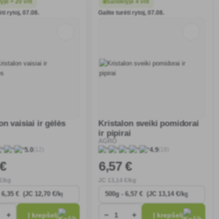
yje > 20 vnt
Sandėlyje 4 vnt
ti rytoj, 07.08.
Galite turėti rytoj, 07.08.
on vaisiai ir gėlės
Kristalon sveiki pomidorai
ir pipirai
AGRO
(12)
(18)
5.0
4.9
 €
6
,57 €
€/kg
JC
13
,14 €/kg
+
−
+
Į krepšelį
Į krepšelį