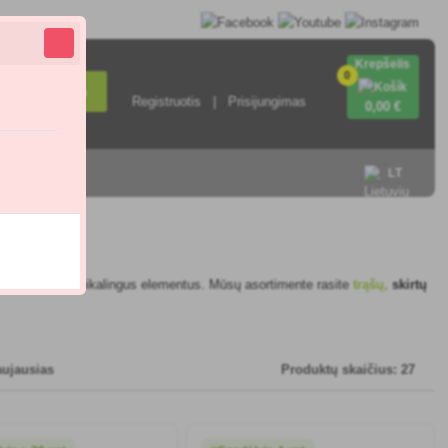
Krepšelis
0
Paieška
Registruotis
Prisijungimas
0
,00 €
sisiekite su
LT
žiams maitinti reikalingus elementus. Mūsų asortimente rasite
trąšų,
skirtų
aujausias
Produktų skaičius: 27