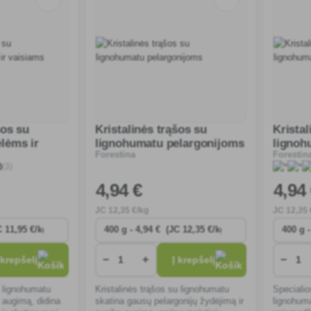
šos su
Kristalinės trąšos su
Kristal
lėms ir
lignohumatu pelargonijoms
lignoh
Forestina
Forestin
(3)
0
4
,94 €
4
,94
JC
12
,35 €/kg
JC
12
,35 
−
+
−
 krepšelį
Į krepšelį
u lignohumatu
Kristalinės trąšos su lignohumatu
Specialio
ų augimą, didina
skatina gausų pelargonijų žydėjimą ir
lignohuma