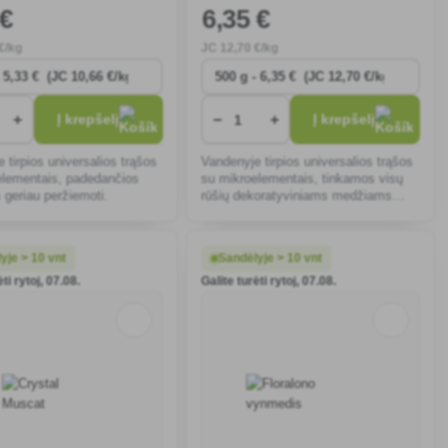
 €
6
,35 €
€/kg
JC
12
,70 €/kg
+
−
+
Į krepšelį
Į krepšelį
 tirpios universalios trąšos
Vandenyje tirpios universalios trąšos
elementais, padedančios
su mikroelementais, tinkamos visų
geriau peržiemoti.
rūšių dekoratyviniams medžiams
(lapuočiams ir spygliuočiams),
krūmams ir rožėms.
yje > 10 vnt
Sandėlyje > 10 vnt
ti rytoj, 07.08.
Galite turėti rytoj, 07.08.