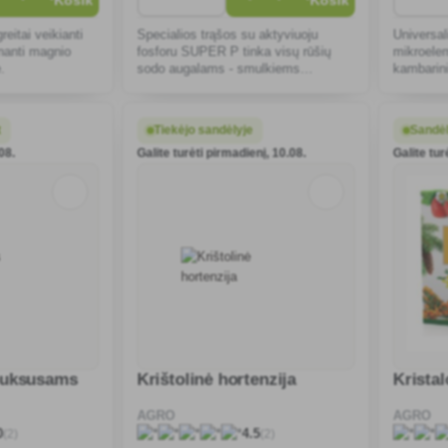
greitai veikianti
Specialios trąšos su aktyviuoju
Universal
nanti magnio
fosforu SUPER P tinka visų rūšių
mikroelem
.
sodo augalams - smulkiems
kambarini
vaisiams, daržovėms ir
kitiems l
dekoratyviniams augalams.
žydėjimo 
t
Tiekėjo sandėlyje
Sandėl
.08.
Galite turėti pirmadienį, 10.08.
Galite turė
 buksusams
Krištolinė hortenzija
Krista
AGRO
AGRO
(2)
(2)
0
4.5