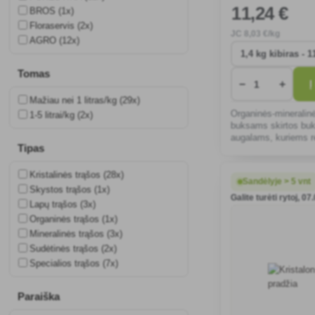
11
,24 €
BROS (1x)
Floraservis (2x)
JC
8
,03 €/kg
AGRO (12x)
Tomas
−
+
Į
Mažiau nei 1 litras/kg (29x)
Organinės-mineralin
1-5 litrai/kg (2x)
buksams skirtos buk
augalams, kuriems r
Tipas
kalcio (Ca), maitinti.
Kristalinės trąšos (28x)
Sandėlyje > 5 vnt
Skystos trąšos (1x)
Galite turėti rytoj, 07
Lapų trąšos (3x)
Organinės trąšos (1x)
Mineralinės trąšos (3x)
Sudėtinės trąšos (2x)
Specialios trąšos (7x)
Paraiška