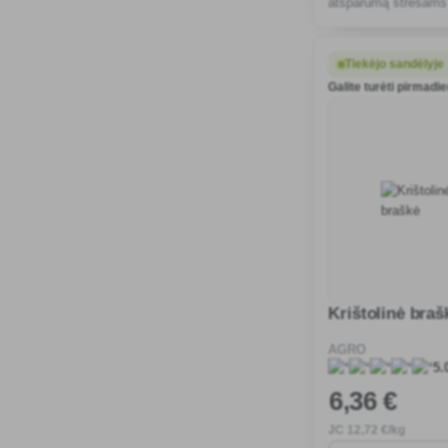
atsparumą stresams 
dirvožemį. Lengva tr
arba purkšti.
Tiekėjo sandėlyje
Galite turėti pirmadie
Krištolinė braš
AGRO
5.
6
,36 €
JC
12
,72 €/kg