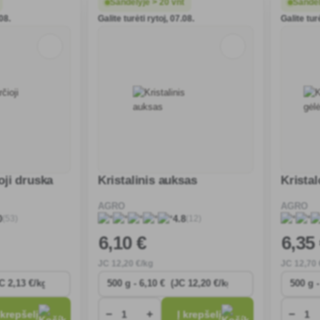
Sandėlyje > 20 vnt
Sandėl
.08.
Galite turėti rytoj, 07.08.
Galite turė
oji druska
Kristalinis auksas
Kristal
AGRO
AGRO
(53)
(12)
0
4.8
6
,10 €
6
,35
JC
12
,20 €/kg
JC
12
,70 
−
+
−
 krepšelį
Į krepšelį