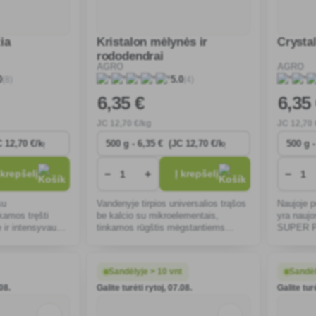
ia
Kristalon mėlynės ir
Crysta
rododendrai
AGRO
AGRO
(8)
(4)
0
5.0
6
,35 €
6
,35
JC
12
,70 €/kg
JC
12
,70 
−
+
−
 krepšelį
Į krepšelį
su
Vandenyje tirpios universalios trąšos
Naujoje p
kamos tręšti
be kalcio su mikroelementais,
yra naujo
e ir intensyvaus
tinkamos rūgštis mėgstantiems
SUPER P,
augalams tręšti.
kitų rūši
Sandėlyje > 10 vnt
Sandėl
.08.
Galite turėti rytoj, 07.08.
Galite turė