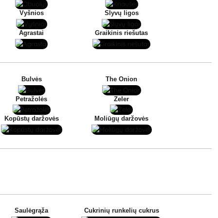
Vyšnios
Slyvų ligos
Agrastai
Graikinis riešutas
Bulvės
The Onion
Petražolės
Zeler
Kopūstų daržovės
Moliūgų daržovės
Saulėgrąža
Cukrinių runkelių cukrus