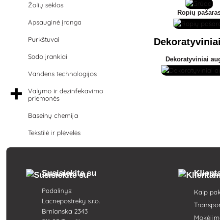
Žolių sėklos
Ropių pašara
Apsauginė įranga
Purkštuvai
Dekoratyviniai
Sodo įrankiai
Dekoratyviniai au
Vandens technologijos
Valymo ir dezinfekavimo
priemonės
Baseinų chemija
Tekstilė ir plėvelės
Susisiekite su
Klien
Padalinys:
Kaip pa
Lacnepostreky s.r.o.
Transpo
Brnianska 2343
Mokėjim