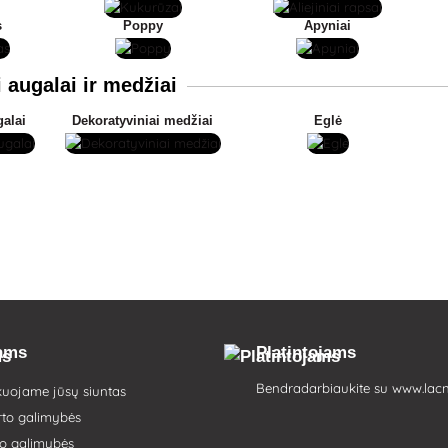
s
Poppy
Apyniai
 augalai ir medžiai
galai
Dekoratyviniai medžiai
Eglė
tams
Platintojams
Bendradarbiaukite su
www.lacn
kuojame jūsų siuntas
rto galimybės
o galimybės