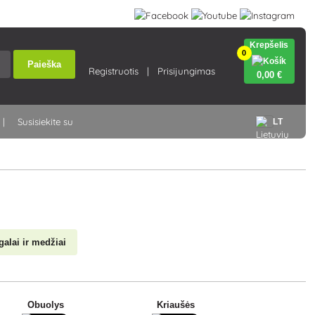
Krepšelis
0
Paieška
Registruotis
Prisijungimas
0
,00 €
Susisiekite su
LT
galai ir medžiai
Obuolys
Kriaušės