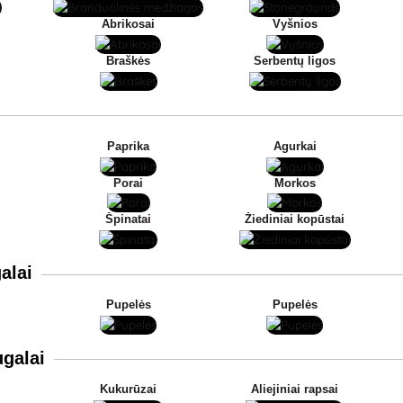
Abrikosai
Vyšnios
Braškės
Serbentų ligos
Paprika
Agurkai
Porai
Morkos
Špinatai
Žiediniai kopūstai
alai
Pupelės
Pupelės
galai
Kukurūzai
Aliejiniai rapsai