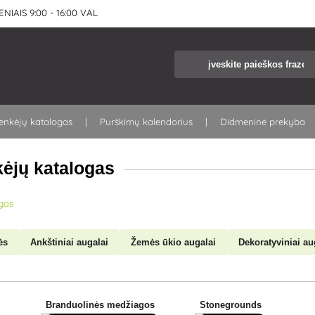
NIAIS 9:00 - 16:00 VAL
kenkėjų katalogas
Purškimų kalendorius
Didmeninė prekyba
kėjų katalogas
ogas
ės
Ankštiniai augalai
Žemės ūkio augalai
Dekoratyviniai au
Branduolinės medžiagos
Stonegrounds