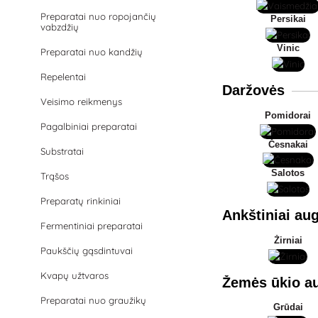
Preparatai nuo ropojančių
Persikai
vabzdžių
Vinic
Preparatai nuo kandžių
Repelentai
Daržovės
Veisimo reikmenys
Pomidorai
Pagalbiniai preparatai
Česnakai
Substratai
Salotos
Trąšos
Preparatų rinkiniai
Ankštiniai aug
Fermentiniai preparatai
Žirniai
Paukščių gąsdintuvai
Kvapų užtvaros
Žemės ūkio au
Preparatai nuo graužikų
Grūdai