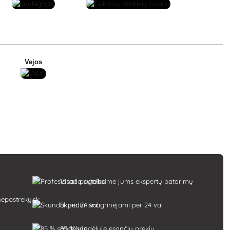
Vejos
Visada suteiksime jums ekspertų patarimų
epostreky.sk
Skundai išnagrinėjami per 24 val
85 % sandėlyje esančių prekių