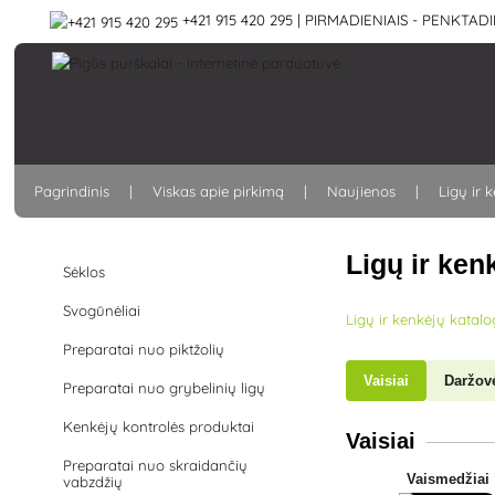
+421 915 420 295 | PIRMADIENIAIS - PENKTADIE
Pagrindinis
Viskas apie pirkimą
Naujienos
Ligų ir 
Ligų ir ken
Sėklos
Svogūnėliai
Ligų ir kenkėjų katal
Preparatai nuo piktžolių
Vaisiai
Daržov
Preparatai nuo grybelinių ligų
Kenkėjų kontrolės produktai
Vaisiai
Preparatai nuo skraidančių
Vaismedžiai
vabzdžių