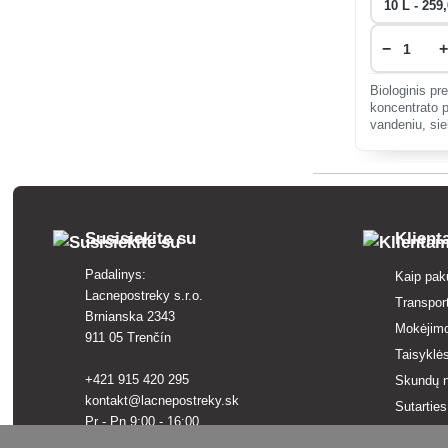
−
+
Biologinis pr
koncentrato p
vandeniu, sie
atsparumą gr
Susisiekite su
Klien
Padalinys:
Kaip pak
Lacnepostreky s.r.o.
Transpor
Brnianska 2343
Mokėjim
911 05 Trenčín
Taisyklės
+421 915 420 295
Skundų n
kontakt@lacnepostreky.sk
Sutartie
Pr - Pn 9:00 - 16:00
Paslaugų