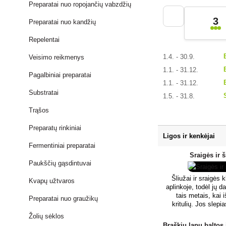
Preparatai nuo ropojančių vabzdžių
3
Preparatai nuo kandžių
Repelentai
1.4. - 30.9.
Veisimo reikmenys
1.1. - 31.12.
Pagalbiniai preparatai
1.1. - 31.12.
Substratai
1.5. - 31.8.
Trąšos
Preparatų rinkiniai
Ligos ir kenkėjai
Fermentiniai preparatai
Sraigės ir š
Paukščių gąsdintuvai
Šliužai ir sraigės 
Kvapų užtvaros
aplinkoje, todėl jų d
tais metais, kai 
Preparatai nuo graužikų
kritulių. Jos slepi
nuolat šešėlyje esa
Žolių sėklos
kurios taip pat yra ž