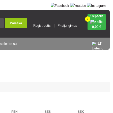
Krepšelis
0
Paieška
Registruotis
Prisijungimas
0
,00 €
sisiekite su
LT
PEN
ŠEŠ
SEK