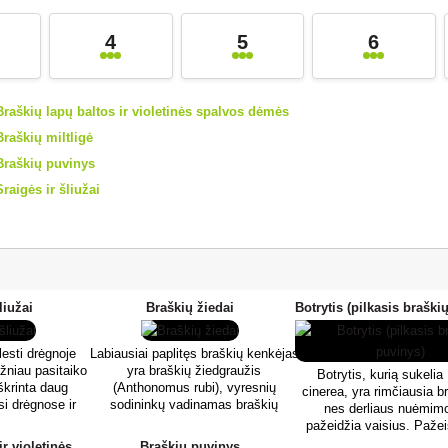
4
5
6
Braškių lapų baltos ir violetinės spalvos dėmės
Braškių miltligė
Braškių puvinys
Sraigės ir šliužai
liužai
Braškių žiedai
klesti drėgnoje
Labiausiai paplitęs braškių kenkėjas
ažniau pasitaiko
yra braškių žiedgraužis
Botrytis, kurią sukelia
iškrinta daug
(Anthonomus rubi), vyresnių
cinerea, yra rimčiausia br
asi drėgnose ir
sodininkų vadinamas braškių
nes derliaus nuėmim
nčiose vietose,
žiedgraužiu. Braškių žiedgraužis į
pažeidžia vaisius. Pažeis
iemojimo vietos.
braškių augalus įskrenda prieš
paprastai būna padengti st
Braškių lapų baltos ir violetinės spalvos dėmės
Braškių puvinys