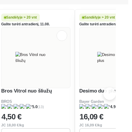
Sandėlyje > 20 vnt
Sandėlyje > 20 vnt
Galite turėti antradienį, 11.08.
Galite turėti antradienį, 11.08.
Bros Vitrol nuo šliužų
Desimo duo plus
BROS
Bayer Garden
(13)
(25)
5.0
4.9
4
,50 €
16
,09 €
JC
18
,00 €/kg
JC
16
,09 €/kg