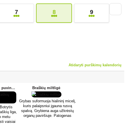
7
8
9
Atidaryti purškimų kalendorių
Botrytis (pilkasis braškių puvinys)
Braškių miltligė
Grybas suformuoja hialininį micelį,
kuris palaipsniui įgauna rusvą
 Botrytis
spalvą. Grybiena auga užkrėstų
aškių liga,
organų paviršiuje. Patogenas
o metu
žiemoja grybiena ant augalo
ti vaisiai
šeimininko lapų. Pavasarį jis suveši
oru, pilku,