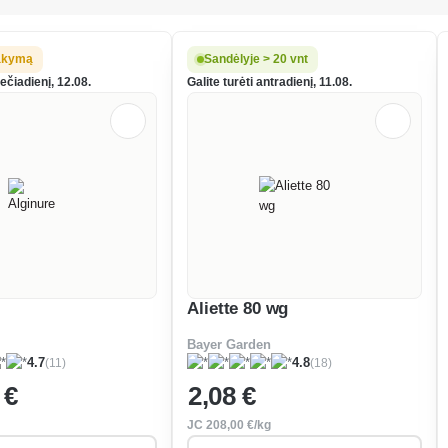
dynuose bei
islėse.
akymą
Sandėlyje > 20 vnt
rečiadienį, 12.08.
Galite turėti antradienį, 11.08.
Aliette 80 wg
Bayer Garden
(11)
(18)
4.7
4.8
 €
2
,08 €
JC
208
,00 €/kg