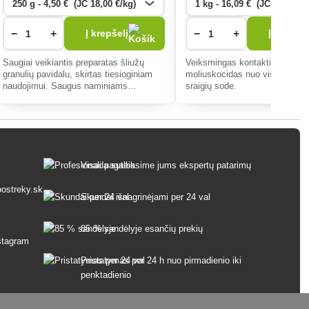
−
+
−
+
Į krepšelį
Į krepšel
Saugiai veikiantis preparatas šliužų
Veiksmingas kontaktinis ir ugn
granulių pavidalu, skirtas tiesioginiam
moliuskocidas nuo visų rūšių šl
naudojimui. Saugus naminiams
sraigių sode.
gyvūnams, ežiams ir paukščiams.
Visada suteiksime jums ekspertų patarimų
ostreky.sk
Skundai išnagrinėjami per 24 val
85 % sandėlyje esančių prekių
Pristatymas per 24 h nuo pirmadienio iki
penktadienio