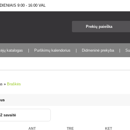
IENIAIS 9:00 - 16:00 VAL
kėjų katalogas
Purškimų kalendorius
Didmeninė prekyba
Su
as
»
Braškės
ius
32 savaitė
ANT
TRE
KET