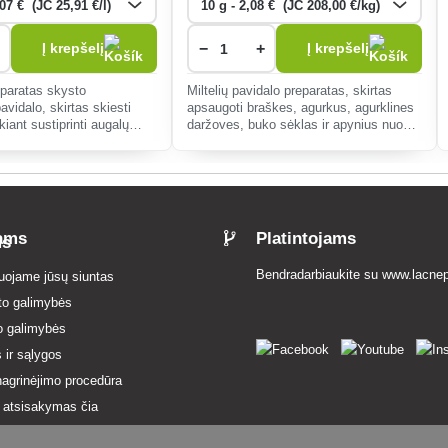
−
+
Į krepšelį
Į krepšelį
eparatas skysto
Miltelių pavidalo preparatas, skirtas
avidalo, skirtas skiesti
apsaugoti braškes, agurkus, agurklines
kiant sustiprinti augalų
daržoves, buko sėklas ir apynius nuo
ybinėms ligoms.
grybelių. ligos.
tams
Platintojams
Bendradarbiaukite su
www.lacnep
uojame jūsų siuntas
to galimybės
o galimybės
 ir sąlygos
agrinėjimo procedūra
s atsisakymas čia
 apžvalga