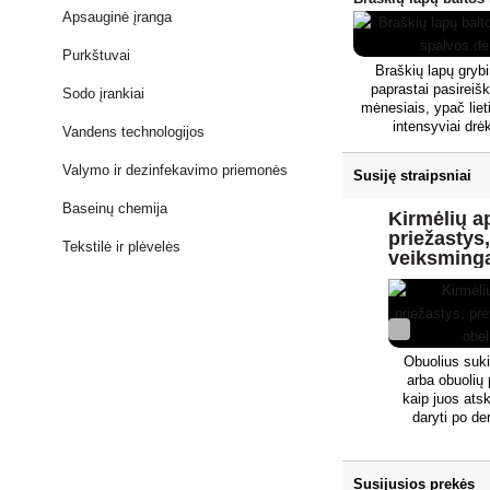
Iš šių slėptuvių 
Apsauginė įranga
migruoja ieškoti mai
kopūstų ir salotų
Purkštuvai
šaknis, bulvių gu
Braškių lapų gryb
vaisius ir dažnai
paprastai pasireišk
Sodo įrankiai
nukritusius vais
mėnesiais, ypač liet
labiausiai paplitu
intensyviai dr
Vandens technologijos
didysis šliužas (pa
medynuose. Viol
lapo) ir lauko
dėmėtligę suke
Valymo ir dezinfekavimo priemonės
Susiję straipsniai
Diplocarpon earliana
2-5 mm dydžio v
Baseinų chemija
Kirmėlių ap
dėmėmis su neryšk
priežastys,
Dėmės dažnai susi
Tekstilė ir plėvelės
veiksming
pažeisti lapai nudž
apsauga
dėmėtligė (Myco
fragariae) taip pat 
mm dydžio rausvai
dėmėmis su aštrio
Tačiau dėmių cen
Obuolius suki
apmiršta ir išnyks
arba obuolių 
slovakiškas pavadi
kaip juos atsk
didesniam dėmių ska
daryti po d
lapai žūsta. Abu gry
apsaugotumėt
užkrėstų lapų, kurie
šaltinis kitam veget
Didesnė žala padaro
Susijusios prekės