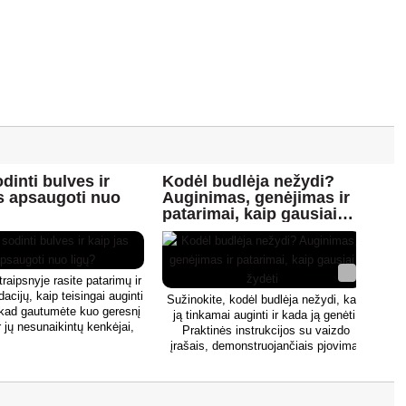
ir užkrečia jaunus lapus.
iu. Liga
is metais,
muose,
sančiuose
rumas taip
sergamumui
iena iš
inoma ir
gana.
dinti bulves ir
Kodėl budlėja nežydi?
Bij
as apsaugoti nuo
Auginimas, genėjimas ir
kad
patarimai, kaip gausiai
kad
žydėti
raipsnyje rasite patarimų ir
cijų, kaip teisingai auginti
Sužinokite, kodėl budlėja nežydi, kaip
Kai
 kad gautumėte kuo geresnį
ją tinkamai auginti ir kada ją genėti.
ir jų nesunaikintų kenkėjai,
Praktinės instrukcijos su vaizdo
ligos ar dirvos užmirkimas dėl
įrašais, demonstruojančiais pjovimą.
dirvos suardymo.