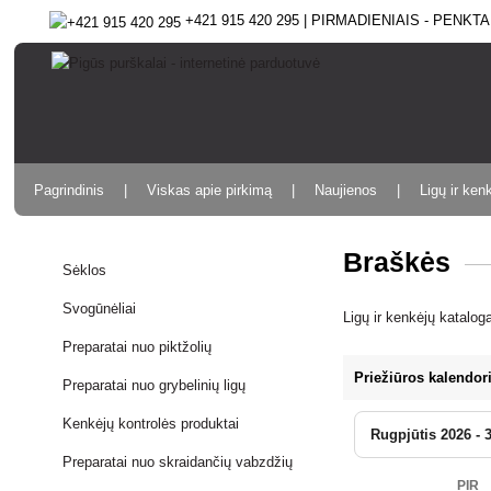
+421 915 420 295 | PIRMADIENIAIS - PENKTAD
Pagrindinis
Viskas apie pirkimą
Naujienos
Ligų ir ken
Braškės
Sėklos
Svogūnėliai
Ligų ir kenkėjų katalog
Preparatai nuo piktžolių
Priežiūros kalendor
Preparatai nuo grybelinių ligų
Kenkėjų kontrolės produktai
Rugpjūtis 2026 - 
Preparatai nuo skraidančių vabzdžių
PIR