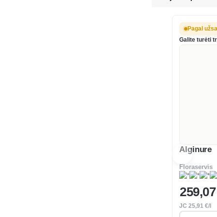
pažeistuose me
jautriose ve
Pagal užs
Galite turėti t
Alginure
Floraservis
259
,07
JC
25
,91 €/l