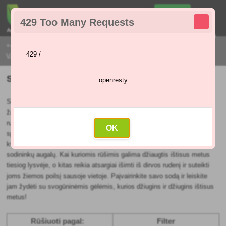
0
429 Too Many Requests
0
,00 €
Menu
+421 915 420 295 | PIRMADIENIAIS - PENKTADIENIAIS 9:00 - 16:00
429 /
VAL
Svogūnėliai
openresty
Svogūninės gėlės - tai nuostabios gėlės, suteikiančios nepakartojamo
žavesio sodams ir konteineriams nuo pirmųjų pavasario dienų iki šiltų
rudens vakarų. Jos yra būtina bet kurio gėlyno, kurį norime išlaikyti
OK
spalvingą ir žydintį ištisus metus, dalis. Dėl įvairių spalvų, kerinčių
kvapų ir skirtingo aukščio svogūninės gėlės yra vieni populiariausių
sodininkų augalų. Kai kuriomis rūšimis galima džiaugtis ištisus metus
tiesiog lysvėje, o kitas reikia atsargiai išimti iš dirvos rudenį ir suteikti
joms žiemos poilsį sausoje vietoje. Paįvairinkite savo sodą ir leiskite
jam žydėti su svogūninėmis gėlėmis, kurios džiugins ir džiugins ištisus
metus!
Rūšiuoti pagal:
Filter