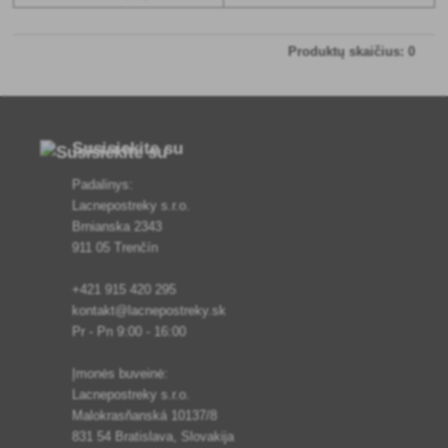
Produktų skaičius: 0
Susisiekite su
Padalinys:
Lacnepostreky s.r.o.
Brnianska 2343
911 05 Trenčín
+421 915 420 295
kontakt@lacnepostreky.sk
Pr - Pn 9:00 - 16:00
Įmonės buveinė:
Lacnepostreky s.r.o.
Malokrasňanská 10137/8
831 54 Bratislava, Slovakija