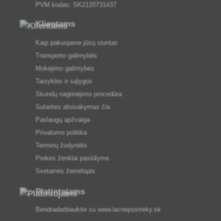
PVM kodas: SK2120731437
Klientams
Kaip pakuojame jūsų siuntas
Transporto galimybės
Mokėjimo galimybės
Taisyklės ir sąlygos
Skundų nagrinėjimo procedūra
Sutarties atsisakymas čia
Paslaugų apžvalga
Privatumo politika
Terminų žodynėlis
Prekės ženklai pasiūlyme
Svetainės žemėlapis
Platintojams
Bendradarbiaukite su
www.lacnepostreky.sk