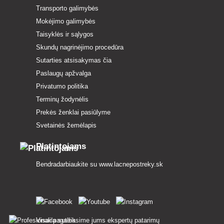
Transporto galimybės
Mokėjimo galimybės
Taisyklės ir sąlygos
Skundų nagrinėjimo procedūra
Sutarties atsisakymas čia
Paslaugų apžvalga
Privatumo politika
Terminų žodynėlis
Prekės ženklai pasiūlyme
Svetainės žemėlapis
Platintojams
Bendradarbiaukite su
www.lacnepostreky.sk
Visada suteiksime jums ekspertų patarimų