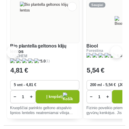
Saugiai
Bio plantella geltonos klijų
Biool
Forestina
lentos
(61)
4.8
UNICHEM
(1)
5.0
4
,81 €
5
,54 €
−
+
−
+
Į krepšelį
Į k
Kruopščiai parinkto geltono atspalvio
Fizinio poveikio priemonė,
lipnios lentelės neatremiamai vilioja
gyvūnų kenkėjus. Jis vei
daugybę augalų kenkėjų, pavyzdžiui,
vikšrus, erkes, amarus, tr
vyšnių vytulius, obelų vytulius, obuolinius
daugelį kitų kenkėjų.
pjūklelius ir sodo kenkėjus, į