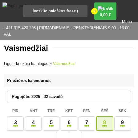
0
0
,00 €
Menu
+421 915 420 295 | PIRMADIENIAIS - PENKTADIENIAIS 9:00 - 16:00
VAL
Vaismedžiai
Ligų ir kenkėjų katalogas
»
Vaismedžiai
Priežiūros kalendorius
Rugpjūtis 2026 - 32 savaitė
PIR
ANT
TRE
KET
PEN
ŠEŠ
SEK
3
4
5
6
7
8
9