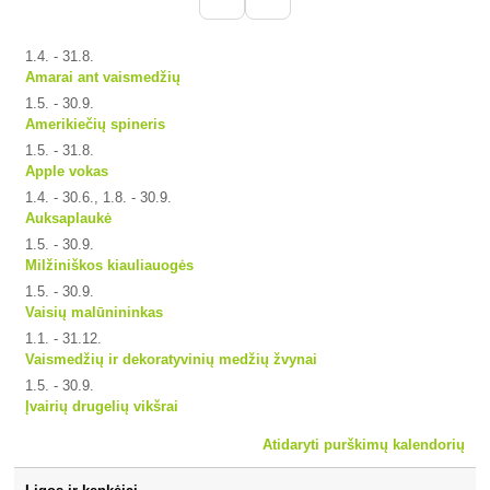
1.4. - 31.8.
Amarai ant vaismedžių
1.5. - 30.9.
Amerikiečių spineris
1.5. - 31.8.
Apple vokas
1.4. - 30.6., 1.8. - 30.9.
Auksaplaukė
1.5. - 30.9.
Milžiniškos kiauliauogės
1.5. - 30.9.
Vaisių malūnininkas
1.1. - 31.12.
Vaismedžių ir dekoratyvinių medžių žvynai
1.5. - 30.9.
Įvairių drugelių vikšrai
Atidaryti purškimų kalendorių