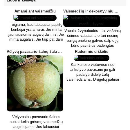
Ligos ir kenkėjai
Amarai ant vaismedžių
Vaismedžių ir dekoratyvinių medžių žvynai
Teigiama, kad labiausiai paplitę
kenkėjai yra amarai. Jie minta
Vabalai žvynabudės - tai vikšrinių
jauniausiomis augalų dalimis. Jie
šeimos vabalai. Jie turi nosinę
minta augalais. Jie taip pat daro
pailgą priekinę galvos dalį, o jų
žalą platindami virusus. Jie
kūno paviršius padengtas
sparčiai dauginasi.
žvyneliais, kurie suteikia
Vėlyvų pavasario šalnų žala vaismedžiams
Rudeninis erškėtis
kiekvienai rūšiai būdingą spalvą.
Suaugę jie žiemoja dirvožemyje.
Kai kuriose vietovėse nuo
Pavasarį jie skrenda į
ankstyvo pavasario jie gali
vaismedžius ar dekoratyvinius
padaryti didelę žalą
medžius ir iš pradžių ėda
vaismedžiams. Drugelių patinai
pumpurus, o vėliau iš lapų
turi gerai išsivysčiusius sparnus.
pakraščių išgraužia smulkias
Žieminių drugių patelės yra
išskyras. Po šio maitinimosi
visiškai be sparnų. Rudeninės
šėlsmo jie poruojasi ir patelės
turi neaukštus sparnus. Jo
deda kiaušinius į dirvą.
vikšrai suaugę būna geltonai žali,
Išsiritusios lervos minta įvairių
su žalsva arba gelsva galva, su
augalų šaknimis. Kadangi
tamsesne išilgine linija, su trimis
žvynabudės per metus susidaro
Vėlyvosios pavasario šalnos
baltomis linijomis iš abiejų pusių.
tik viena karta, vaismedžiams ir
nuolat kelia grėsmę vaismedžių
Žieminio pjūklelio vikšrai
dekoratyviniams medžiams jos
augintojams. Jos labiausiai
paprastai būna rausvai rudi, su
kenkia tik pavasario mėnesiais.