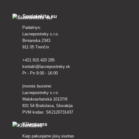
Susisiekite su
Padalinys:
Lacnepostreky s.r.o.
Brnianska 2343
911 05 Trenčín
+421 915 420 295
kontakt@lacnepostreky.sk
Pr - Pn 9:00 - 16:00
Įmonės buveinė:
Lacnepostreky s.r.o.
Malokrasňanská 10137/8
831 54 Bratislava, Slovakija
PVM kodas: SK2120731437
Klientams
Kaip pakuojame jūsų siuntas