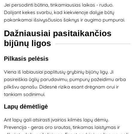
Jei persodinti būtina, tinkamiausias laikas - ruduo.
Dalijant kekes svarbu, kad kiekvienoje dalyje būtų
pakankamai išsivysčiusios šaknys ir augimo pumpurai.
Dažniausiai pasitaikančios
bijūnų ligos
Pilkasis pelėsis
Viena iš labiausiai paplitusių grybinių bijūnų ligų. Ji
pasireiškia ūglių parudavimu, pumpurų pažeidimu arba
pilkšvu apnašu. Didesnė rizika esant drėgnam orui ir
tankiam sodinimui.
Lapų dėmėtligė
Ant lapų gali atsirasti įvairios kilmės lapų dėmių.
Prevencija - geras oro srautas, tinkamas laistymas ir