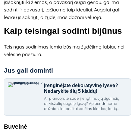
įsišaknyti iki žiemos, o pavasarį auga geriau. galima
sodinti ir pavasarį, tačiau ne taip idealiai. Augalai gali
lėčiau įsišaknyti, o žydėjimas dažnai vėluoja.
Kaip teisingai sodinti bijūnus
Teisingas sodinimas lemia būsimą žydėjimą labiau nei
vėlesnė priežiūra.
Jus gali dominti
Įrenginėjate dekoratyvinę lysvę?
Nedarykite šių 5 klaidų!
Ar planuojate sode įrengti naują žydinčią
ar visžalių augalų lysvę? Apibendrinome
dažniausiai pasitaikančias klaidas, kurių
turėtumėte vengti.
Buveinė