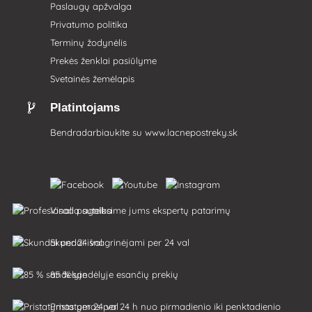
Paslaugų apžvalga
Privatumo politika
Terminų žodynėlis
Prekės ženklai pasiūlyme
Svetainės žemėlapis
Platintojams
Bendradarbiaukite su
www.lacnepostreky.sk
Visada suteiksime jums ekspertų patarimų
Skundai išnagrinėjami per 24 val
85 % sandėlyje esančių prekių
Pristatymas per 24 h nuo pirmadienio iki penktadienio