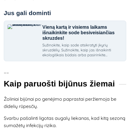
Jus gali dominti
Vieną kartą ir visiems laikams
išnaikinkite sode besiveisiančias
skruzdes!
Sužinokite, kaip sode atsikratyti įkyrių
skruzdėlių. Sužinokite, kaip jas išnaikinti
ekologiškais būdais arba pasirinkite
cheminius purškalus joms naikinti.
__
Kaip paruošti bijūnus žiemai
Žoliniai bijūnai po genėjimo paprastai peržiemoja be
didelių rūpesčių.
Svarbu pašalinti ligotas augalų liekanas, kad kitą sezoną
sumažėtų infekcijų rizika.