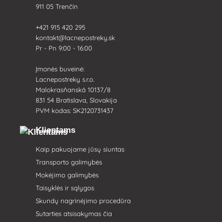
911 05 Trenčín
+421 915 420 295
kontakt@lacnepostreky.sk
Pr - Pn 9:00 - 16:00
Įmonės buveinė:
Lacnepostreky s.r.o.
Malokrasňanská 10137/8
831 54 Bratislava, Slovakija
PVM kodas: SK2120731437
Klientams
Kaip pakuojame jūsų siuntas
Transporto galimybės
Mokėjimo galimybės
Taisyklės ir sąlygos
Skundų nagrinėjimo procedūra
Sutarties atsisakymas čia