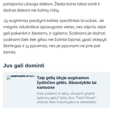
palaipsniui užauga didesni. Žiedai būna labai saviti ir
dažnai didesni nei žolinių rūšių.
Jų auginimas pasižymi keliais specifiniais bruožais. Jie
mėgsta vidutiniškai apsaugotas vietas, nes stiprūs vėjai
gali pakenkti ir žiedams, ir ūgliams. Sodinami jie dažnai
sodinami šiek tiek giliau nei žoliniai bijūnai, ypač skiepyti.
Skirtingas ir jų pjovimas, nes jie pjaunami ne prie pat
žemės.
Jus gali dominti
Taip gėlių ūkyje auginamos
žydinčios gėlės. Išbandykite tai
namuose
Kaip patiems iš sėklų užauginti gražiai
žydinčių gėlių? Gėlių ūkio "Field Flower"
atstovė Nika Krechnyakova atskleidžia
išsamias instrukcijas, kaip tai padaryti.