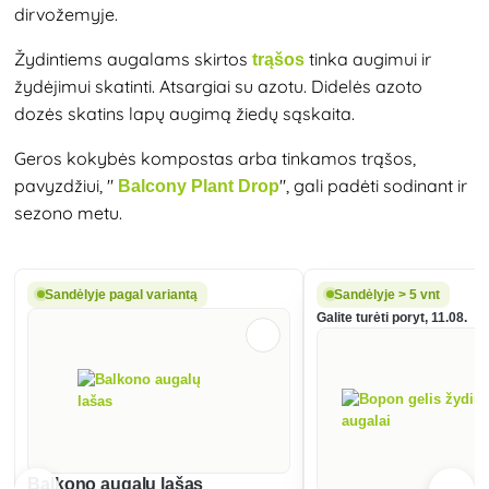
dirvožemyje.
Žydintiems augalams skirtos
tinka augimui ir
trąšos
žydėjimui skatinti. Atsargiai su azotu. Didelės azoto
dozės skatins lapų augimą žiedų sąskaita.
Geros kokybės kompostas arba tinkamos trąšos,
pavyzdžiui, "
", gali padėti sodinant ir
Balcony Plant Drop
sezono metu.
Sandėlyje pagal variantą
Sandėlyje > 5 vnt
Galite turėti poryt, 11.08.
Balkono augalų lašas