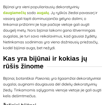
Bijūnai yra vieni populiariausių dekoratyvinių
sodo
. Jų ryškūs žiedai pavasarį ir
daugiamečių
augalų
vasarą gali tapti dominuojančia gėlyno dalimi, o
tinkamai prižiūrimi jie toje pačioje vietoje gali augti
daugelį metų. Nors bijūnai laikomi gana ištvermingais
augalais, jie turi savo reikalavimus, kad gausiai žydėtų.
Netinkamas sodinimas yra viena dažniausių priežasčių,
kodėl bijūnai auga, bet nežydi.
Kas yra bijūnai ir kokias jų
rūšis žinome
Bijūnai, botaniškai
Paeonia
, yra ilgaamžiai dekoratyviniai
augalai, auginami daugiausia dėl didelių dekoratyvinių
žiedų. Tinkamomis sąlygomis vienoje vietoje jie gali augti
kelis dešimtmečius.