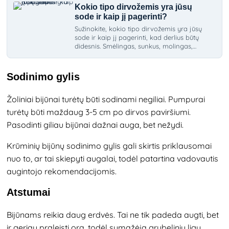
Kokio tipo dirvožemis yra jūsų
sode ir kaip jį pagerinti?
Sužinokite, kokio tipo dirvožemis yra jūsų
sode ir kaip jį pagerinti, kad derlius būtų
didesnis. Smėlingas, sunkus, molingas,
priemolio ar durpių dirvožemis - kokie jo
ypatumai?
Sodinimo gylis
Žoliniai bijūnai turėtų būti sodinami negiliai. Pumpurai
turėtų būti maždaug 3-5 cm po dirvos paviršiumi.
Pasodinti giliau bijūnai dažnai auga, bet nežydi.
Krūminių bijūnų sodinimo gylis gali skirtis priklausomai
nuo to, ar tai skiepyti augalai, todėl patartina vadovautis
augintojo rekomendacijomis.
Atstumai
Bijūnams reikia daug erdvės. Tai ne tik padeda augti, bet
ir geriau praleisti orą, todėl sumažėja grybelinių ligų