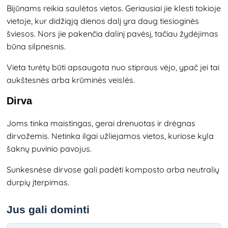
Bijūnams reikia saulėtos vietos. Geriausiai jie klesti tokioje
vietoje, kur didžiąją dienos dalį yra daug tiesioginės
šviesos. Nors jie pakenčia dalinį pavėsį, tačiau žydėjimas
būna silpnesnis.
Vieta turėtų būti apsaugota nuo stipraus vėjo, ypač jei tai
aukštesnės arba krūminės veislės.
Dirva
Joms tinka maistingas, gerai drenuotas ir drėgnas
dirvožemis. Netinka ilgai užliejamos vietos, kuriose kyla
šaknų puvinio pavojus.
Sunkesnėse dirvose gali padėti komposto arba neutralių
durpių įterpimas.
Jus gali dominti