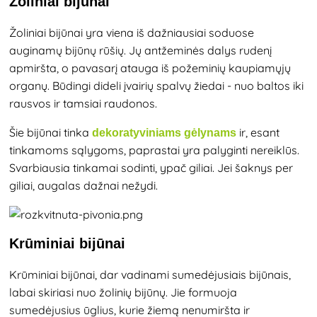
Žoliniai bijūnai
Žoliniai bijūnai yra viena iš dažniausiai soduose
auginamų bijūnų rūšių. Jų antžeminės dalys rudenį
apmiršta, o pavasarį atauga iš požeminių kaupiamųjų
organų. Būdingi dideli įvairių spalvų žiedai - nuo baltos iki
rausvos ir tamsiai raudonos.
Šie bijūnai tinka
ir, esant
dekoratyviniams gėlynams
tinkamoms sąlygoms, paprastai yra palyginti nereiklūs.
Svarbiausia tinkamai sodinti, ypač giliai. Jei šaknys per
giliai, augalas dažnai nežydi.
Krūminiai bijūnai
Krūminiai bijūnai, dar vadinami sumedėjusiais bijūnais,
labai skiriasi nuo žolinių bijūnų. Jie formuoja
sumedėjusius ūglius, kurie žiemą nenumiršta ir