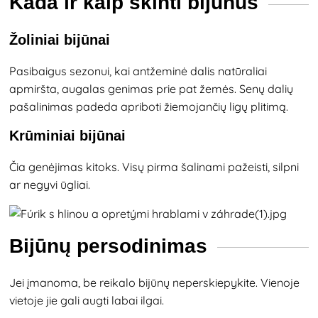
Kada ir kaip skinti bijūnus
Žoliniai bijūnai
Pasibaigus sezonui, kai antžeminė dalis natūraliai
apmiršta, augalas genimas prie pat žemės. Senų dalių
pašalinimas padeda apriboti žiemojančių ligų plitimą.
Krūminiai bijūnai
Čia genėjimas kitoks. Visų pirma šalinami pažeisti, silpni
ar negyvi ūgliai.
Bijūnų persodinimas
Jei įmanoma, be reikalo bijūnų neperskiepykite. Vienoje
vietoje jie gali augti labai ilgai.