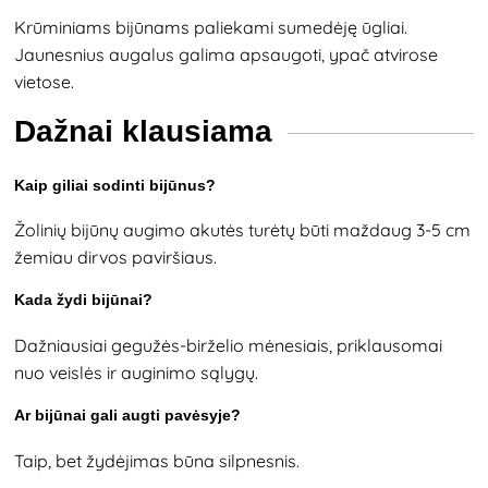
Krūminiams bijūnams paliekami sumedėję ūgliai.
Jaunesnius augalus galima apsaugoti, ypač atvirose
vietose.
Dažnai klausiama
Kaip giliai sodinti bijūnus?
Žolinių bijūnų augimo akutės turėtų būti maždaug 3-5 cm
žemiau dirvos paviršiaus.
Kada žydi bijūnai?
Dažniausiai gegužės-birželio mėnesiais, priklausomai
nuo veislės ir auginimo sąlygų.
Ar bijūnai gali augti pavėsyje?
Taip, bet žydėjimas būna silpnesnis.