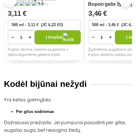
Bopon gelis žydintys
(5)
5.0
3
,11 €
3
,46 €
−
+
−
+
Į krepšelį
Į kre
Trąšos skirtos visiems augalams ir
Žydintiems augalams skirto
dekoratyvinėms gėlėms tręšti.
trąšos skatina sveiką augi
žydėjimą. Lengvas tepimas 
įsisavinimas užtikrina grei
žiedai būtų gražūs ir ilgaa
Kodėl bijūnai nežydi
Yra kelios galimybės:
Per gilus sodinimas
Dažniausia priežastis. Jei pumpurai pasodinti per giliai,
augalas auga, bet neaugina žiedų.