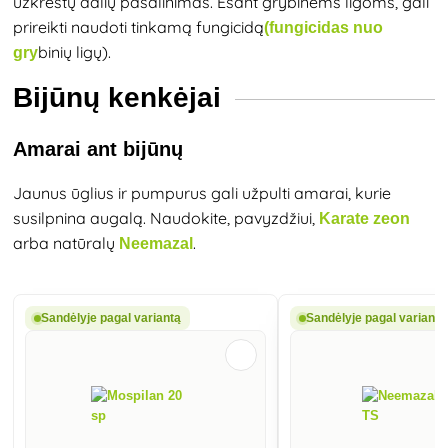
užkrėstų dalių pašalinimas. Esant grybinėms ligoms, gali
prireikti naudoti tinkamą fungicidą
(fungicidas nuo
binių ligų).
gry
Bijūnų kenkėjai
Amarai ant bijūnų
Jaunus ūglius ir pumpurus gali užpulti amarai, kurie
susilpnina augalą. Naudokite, pavyzdžiui,
Karate zeon
arba natūralų
.
Neemazal
Sandėlyje pagal variantą
Sandėlyje pagal variantą