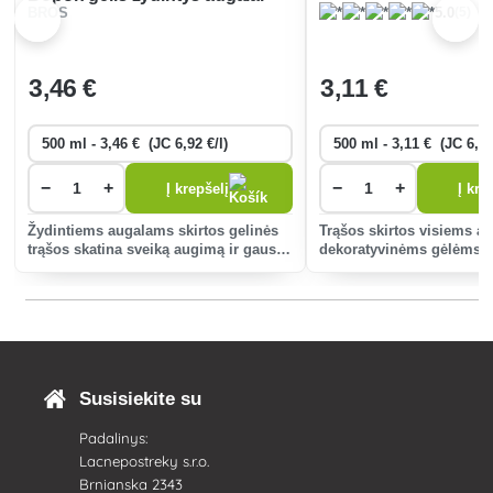
(5)
BROS
5.0
3
,46 €
3
,11 €
−
+
−
+
Į krepšelį
Į kre
Žydintiems augalams skirtos gelinės
Trąšos skirtos visiems a
trąšos skatina sveiką augimą ir gausų
dekoratyvinėms gėlėms tr
žydėjimą. Lengvas tepimas ir greitas
įsisavinimas užtikrina greitą mitybą,
kad žiedai būtų gražūs ir ilgaam
Susisiekite su
Padalinys:
Lacnepostreky s.r.o.
Brnianska 2343