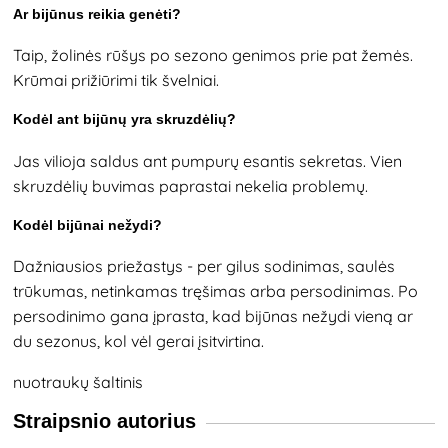
Ar bijūnus reikia genėti?
Taip, žolinės rūšys po sezono genimos prie pat žemės.
Krūmai prižiūrimi tik švelniai.
Kodėl ant bijūnų yra skruzdėlių?
Jas vilioja saldus ant pumpurų esantis sekretas. Vien
skruzdėlių buvimas paprastai nekelia problemų.
Kodėl bijūnai nežydi?
Dažniausios priežastys - per gilus sodinimas, saulės
trūkumas, netinkamas tręšimas arba persodinimas. Po
persodinimo gana įprasta, kad bijūnas nežydi vieną ar
du sezonus, kol vėl gerai įsitvirtina.
nuotraukų šaltinis
Straipsnio autorius