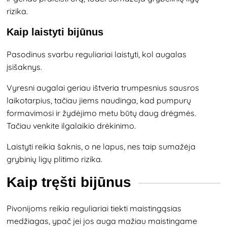
rizika.
Kaip laistyti bijūnus
Pasodinus svarbu reguliariai laistyti, kol augalas
įsišaknys.
Vyresni augalai geriau ištveria trumpesnius sausros
laikotarpius, tačiau jiems naudinga, kad pumpurų
formavimosi ir žydėjimo metu būtų daug drėgmės.
Tačiau venkite ilgalaikio drėkinimo.
Laistyti reikia šaknis, o ne lapus, nes taip sumažėja
grybinių ligų plitimo rizika.
Kaip tręšti bijūnus
Pivonijoms reikia reguliariai tiekti maistingąsias
medžiagas, ypač jei jos auga mažiau maistingame