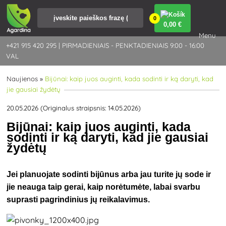
0
0
,00 €
Menu
+421 915 420 295 | PIRMADIENIAIS - PENKTADIENIAIS 9:00 - 16:00
VAL
Naujienos
»
Bijūnai: kaip juos auginti, kada sodinti ir ką daryti, kad
jie gausiai žydėtų
20.05.2026 (Originalus straipsnis: 14.05.2026)
Bijūnai: kaip juos auginti, kada
sodinti ir ką daryti, kad jie gausiai
žydėtų
Jei planuojate sodinti bijūnus arba jau turite jų sode ir
jie neauga taip gerai, kaip norėtumėte, labai svarbu
suprasti pagrindinius jų reikalavimus.