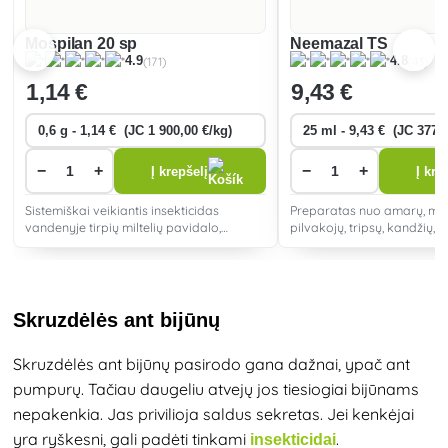
Mospilan 20 sp
Neemazal TS
(171)
(43)
4.9
4.8
1
,14 €
9
,43 €
−
+
−
+
Į krepšelį
Į kre
Sistemiškai veikiantis insekticidas
Preparatas nuo amarų, miltl
vandenyje tirpių miltelių pavidalo,
pilvakojų, tripsų, kandžių, er
pasižymintis plačiu veikimo spektru.
vikšrų ir tripsų, pagaminta
medžio Antelaea azadirach
augalinio ekstrakto pavida
Skruzdėlės ant bijūnų
Skruzdėlės ant bijūnų pasirodo gana dažnai, ypač ant
pumpurų. Tačiau daugeliu atvejų jos tiesiogiai bijūnams
nepakenkia. Jas privilioja saldus sekretas. Jei kenkėjai
yra ryškesni, gali padėti tinkami
.
insekticidai