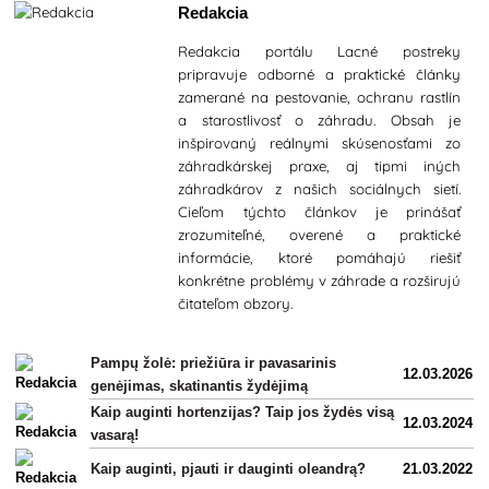
Redakcia
Redakcia portálu Lacné postreky
pripravuje odborné a praktické články
zamerané na pestovanie, ochranu rastlín
a starostlivosť o záhradu. Obsah je
inšpirovaný reálnymi skúsenosťami zo
záhradkárskej praxe, aj tipmi iných
záhradkárov z našich sociálnych sietí.
Cieľom týchto článkov je prinášať
zrozumiteľné, overené a praktické
informácie, ktoré pomáhajú riešiť
konkrétne problémy v záhrade a rozširujú
čitateľom obzory.
Pampų žolė: priežiūra ir pavasarinis
12.03.2026
genėjimas, skatinantis žydėjimą
Kaip auginti hortenzijas? Taip jos žydės visą
12.03.2024
vasarą!
Kaip auginti, pjauti ir dauginti oleandrą?
21.03.2022