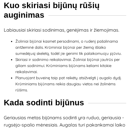
Kuo skiriasi bijūnų rūšių
auginimas
Labiausiai skiriasi sodinimas, genėjimas ir žiemojimas.
Žoliniai bijūnai kasmet persodinami, o rudenį pašalinama
antžeminė dalis. Krūminiai bijūnai per žiemą išlaiko
sumedėjusį skeletą, todėl jie genimi tik palaikomuoju pjūviu.
Skiriasi ir sodinimo reikalavimai. Žoliniai bijūnai jautrūs per
giliam sodinimui. Krūminiams bijūnams keliami kitokie
reikalavimai.
Planuojant buveinę taip pat reikėtų atsižvelgti į augalo dydį.
Krūminiams bijūnams reikia daugiau vietos nei žolinėms
rūšims.
Kada sodinti bijūnus
Geriausias metas bijūnams sodinti yra ruduo, geriausia -
rugsėjo-spalio mėnesiais. Augalas turi pakankamai laiko